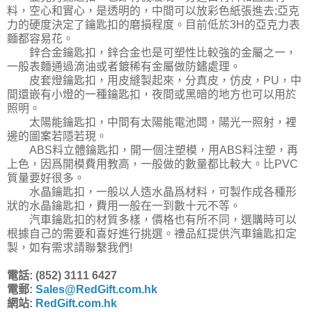
料，空心和實心，是透明的，中間可以放彩色紙張進去;亞克
力的硬度決定了鑰匙扣的磨損程度。目前低於3H的亞克力表
麵都容易花。
鋅合金鑰匙扣，鋅合金也是可塑性比較強的金屬之一，
一般表麵通過滴油或者鍍稀有金屬做防鏽處理。
皮套燈鑰匙扣，用皮縫製起來，分真皮，仿皮，PU，中
間還嵌有小燈的一種鑰匙扣，夜間或黑暗的地方也可以用於
照明。
太陽能鑰匙扣，中間有太陽能電池闆，陽光一照射，裡
邊的圖案若隱若現。
ABS料立體鑰匙扣，開一個注塑模，用ABS料注塑，再
上色，因爲開模費用教高，一般做的數量都比較大。比PVC
質量要好很多。
水晶鑰匙扣，一般以人造水晶爲材料，可製作成各種形
狀的水晶鑰匙扣，費用一般在一到數十元不等。
汽車鑰匙扣的材質多樣，價格也有所不同，選購時可以
根據自己的需要和喜好進行挑選。禮品紅提供汽車鑰匙扣定
製，如有需求請聯繫我們!
電話: (852) 3111 6427
電郵:
Sales@RedGift.com.hk
網站:
RedGift.com.hk