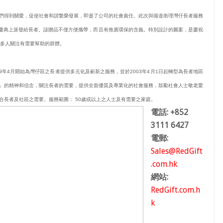
們得到關愛，促使社會和諧繁榮發展，即盡了公司的社會責任。此次與循道衛理灣仔長者服務
年慶典上派發給長者。該贈品不僅方便攜帶，而且有推廣環保的含義。特別設計的圖案，是慶祝
更多人關注有需要幫助的群體。
年4月開始為灣仔區之長者提供多元化及嶄新之服務，並於2003年4月1日起轉型為長者地區
」的精神和信念，關注長者的需要，提供全面優質及專業化的社會服務，鼓勵社會人士敬老愛
合長者及社區之需要。服務範圍： 50歲或以上之人士及有需要之家庭。
電話: +852
3111 6427
電郵:
Sales@RedGift
.com.hk
網站:
RedGift.com.h
k