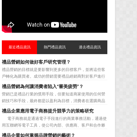
最近禮品資訊
熱門禮品資訊
過去禮品資訊
禮品營銷如何做好客戶研究管理？
禮品營銷的目標就是要影響到更多的目標客戶，並將這些客
戶轉化為購買者。成功的營銷需要禮品經銷商對於客戶進行
相應的分類，了解不同類型客戶的貢獻度，從而有的放矢的
禮品營銷為何讓消費者陷入“審美疲勞”？
制定相應的營銷對策，而這需要對於客戶研究方面更多地投
營銷已是禮品行業的慣用手段，但要知道商家使用的任何營
入，這不僅是銷售環節的事，也需要營銷管理策略的整體支
銷技巧和手段，最終都是以盈利為目標，消費者在選購商品
持。具體來說，有以下...
時最為關注的便是如何利用最低的費用購買到最超值的貨
禮品企業應用電子商務提升競爭力的策略研究
品。在禮品公司使用常規的營銷方式的同時，消費者也不免
電子商務就是通過電子手段進行的商業事務活動，通過使
走陷入了“審美疲勞”。 編者總結了最讓消費者對禮品行
用互聯網等電子工具，使公司內部、供應商、客戶和合作夥
業營銷產生免疫...
伴之間，利用電子業務共享信息，實現企業間業務流程的電
禮品企業如何掌握品牌營銷的藝術？