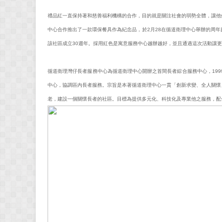
禮品紅一直保持著和慈善福利機構的合作，目的就是關注社會的弱勢全體，讓他
中心合作推出了一款環保餐具作為紀念品，於2月28在循道衛理中心舉辦的周
該社區成立30週年。採用紅色是寓意服務中心越辦越好，並且通過這次活動讓
循道衛理灣仔長者服務中心為循道衛理中心開辦之首間長者綜合服務中心，1999
中心，協調區內長者服務。宗旨是本著循道衛理中心一貫「創新求變、全人關懷
老，建設一個關懷長者的社區。目標為提供多元化、科技化及專業他之服務，配