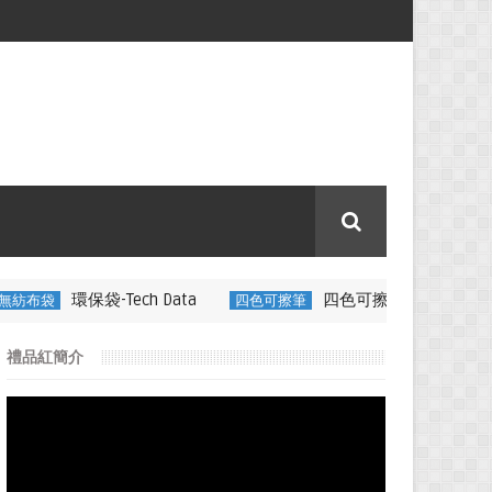
Tech Data
四色可擦筆-百通電纜
四色可擦筆
350ML 折
禮品紅簡介