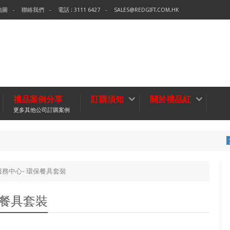
地圖
聯絡我們
電話 : 3111 6427
SALES@REDGIFT.COM.HK
禮品案例分享
訂購須知
關於禮品紅
更多其他公司訂購案例
環保袋-
無紡布袋
務中心- 環保餐具套裝
保餐具套裝