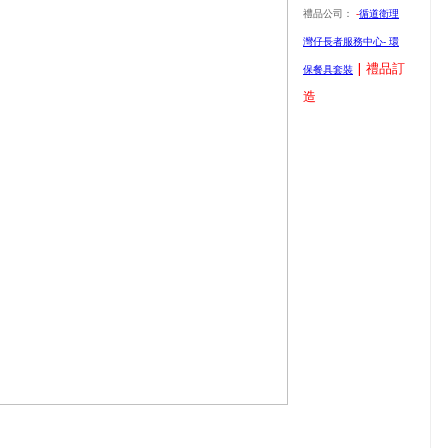
禮品公司：
-
循道衛理
灣仔長者服務中心- 環
| 禮品訂
保餐具套裝
造