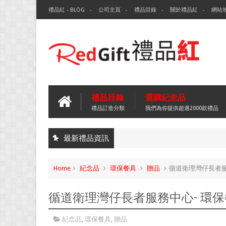
禮品紅 - BLOG
公司主頁
禮品目錄
關於禮品紅
網站
禮品目錄
選購紀念品
禮品訂造分類
我們為你提供超過2000款禮品
最新禮品資訊
Home
紀念品
環保餐具
贈品
循道衛理灣仔長者服
循道衛理灣仔長者服務中心- 環
紀念品
,
環保餐具
,
贈品