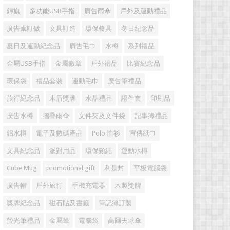
錦旗
多功能USB手指
廣告雨傘
戶外及運動禮品
廣告傘訂做
文具訂造
環保餐具
冬日紀念品
夏日及運動紀念品
廣告毛巾
水樽
系列禮品
金屬USB手指
金屬徽章
戶外禮品
比賽紀念品
環保袋
禮品套裝
運動毛巾
廣告筆禮品
旅行紀念品
木盾獎牌
水晶禮品
證件套
印刷品
廣告水樽
摺疊雨傘
文件夾及文件袋
記事簿禮品
鋁水樽
電子及數碼產品
Polo 恤衫
宣傳紙巾
文具紀念品
派對用品
環保頸繩
運動水樽
Cube Mug
promotional gift
利是封
平板電腦袋
廣告帽
戶外旅行
手機充電器
木製獎牌
獎牌紀念品
磁石貼及書籤
筆記簿訂製
螢光筆禮品
金屬筆
電腦袋
高爾夫球傘