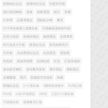
便條紙紀念品
保溫杯紀念品
利是封印刷
旅行插頭轉換
直傘
移動電源
紙巾
背囊
行李牌
記事薄禮品
運動鋁水樽
餐具
21寸單色經典三摺廣告傘
不銹鋼保溫杯的印刷
亞加力相架
保溫杯禮品
健康禮品
名牌襟章
咭片盒及卡片套
家居紀念品
彩色純棉毛巾
文件袋
水晶獎座紀念品
水晶獎盃
滑鼠墊
特色杯
相架與檯暦
紋身貼紙
红包
訂造保溫杯
迷你藍牙喇叭
迷你餐具套裝
週年禮品
運動禮品
金屬書籤
間尺
防漏真空保溫杯
頸繩
頸繩紀念品
21寸廣告傘
4層環保便條本
PU筆記簿
PVC咭
USB 手指禮品
VIP咭
三折21寸廣告傘
不銹鋼冰粒
便攜餐具訂做