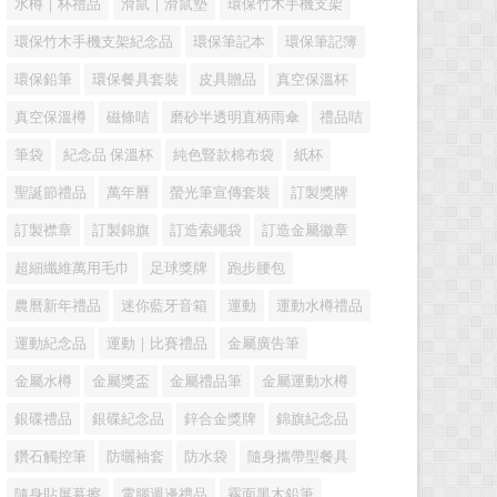
水樽｜杯禮品
滑鼠｜滑鼠墊
環保竹木手機支架
環保竹木手機支架紀念品
環保筆記本
環保筆記簿
環保鉛筆
環保餐具套裝
皮具贈品
真空保溫杯
真空保溫樽
磁條咭
磨砂半透明直柄雨傘
禮品咭
筆袋
紀念品 保溫杯
純色豎款棉布袋
紙杯
聖誕節禮品
萬年曆
螢光筆宣傳套裝
訂製獎牌
訂製襟章
訂製錦旗
訂造索繩袋
訂造金屬徽章
超細纖維萬用毛巾
足球獎牌
跑步腰包
農曆新年禮品
迷你藍牙音箱
運動
運動水樽禮品
運動紀念品
運動｜比賽禮品
金屬廣告筆
金屬水樽
金屬獎盃
金屬禮品筆
金屬運動水樽
銀碟禮品
銀碟紀念品
鋅合金獎牌
錦旗紀念品
鑽石觸控筆
防曬袖套
防水袋
隨身攜帶型餐具
隨身貼屏幕擦
電腦週邊禮品
霧面黑木鉛筆