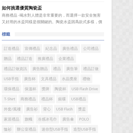
具具備細膩的手感和自然的色澤度，所以深受消費者的青
如何挑選優質陶瓷盃
睞。國際著名皮具品牌有哪些?下麵就一起來了解一下吧!
商務禮品 -喝水對人體是非常重要的，而選擇一款安全無害
國際著名皮具品牌： 1、路易·威登(LV) 創立於
又好用的水盃同樣是很關鍵的。陶瓷水盃因爲款式多樣，價
1...
格實惠等優勢受到消費者歡迎。陶瓷看起來很乾淨，而且很
標籤
有質感。如何挑選優質陶瓷盃?很多人想必都不是很了解。今
天，禮品紅小編給大家分享一些陶瓷盃選購需要注意的問
題。 陶瓷...
訂造禮品
宣傳禮品
紀念品
廣告禮品
公司禮品
贈品
禮品訂造
推廣禮品
企業禮品
禮品訂做資訊
廣告贈品
禮品
廣告筆
禮品訂做
USB手指
廣告杯
文具禮品
水晶獎座
禮物
環保禮品
保溫杯
獎牌
陶瓷杯
USB Flash Drive
T-Shirt
商務禮品
禮品杯
銀碟
USB禮品
外套/風褸
廣告衫
背心
USB Flash
獎盃
家居禮品
旗幟
冷感冰毛巾
廣告傘
POLO
恤衫
辦公室禮品
迷你型USB手指
造型USB手指