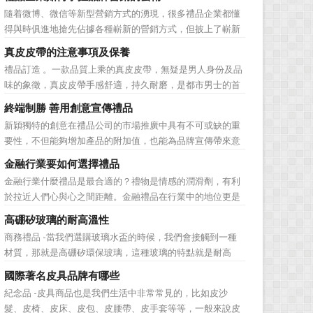
子化，配合企業內部的電子化生產管理系統，提高企業的生
隨着微博、微信等新型營銷方式的湧現，很多禮品企業都懂
產、庫存、流通和資金等各個環節的效率。它具有結構性、
得與時俱進地搶先佔據各種嶄新的營銷方式，但披上了嶄新
動態性、社...
的營銷軀殼，卻沒有掌握營銷的靈魂。要知道，營銷真正的
真皮皮帶的注意事項及保養
價值不是將品牌鋪設到消費者眼前，而是將品牌印到消費者
禮品訂造 。一款品質上乘的真皮皮帶，無疑是男人身份及品
心裡 與消費者的心理距離的拉近，並不是一朝一夕的事
味的象徵，真皮皮帶手感舒適，持久耐磨，是都市男士的首
情，需要做好持...
選。當你還在髮愁老爸生日禮物送什麼的時候，一款真皮皮
終端制勝 善用創意宣傳禮品
帶就是非常不錯的選擇。但是真皮皮帶如果疏於保養，也會
新穎獨特的創意在禮品公司的市場推廣中具有不可或缺的重
黯然失色，出現裂痕和破損的痕跡，今天小編就爲大家分享
要性，不但能夠增加產品的附加值，也能為品牌宣傳帶來意
真皮皮帶的注意事項...
想不到的促進作用。禮品公司如果能夠巧妙運用這些獨具創
金融行業要如何選擇禮品
意的宣傳禮品來提升宣傳技巧，在終端推廣中將更具競爭
金融行業什麼禮品是最合適的？禮物是情感的潤滑劑，有利
力。 打火機、煙灰缸、鑰匙鏈、毛巾……當今市場上的
於拉近人們心與心之間距離。金融禮品在行業中的地位更是
宣傳品幾乎是司空...
不容忽視，因為禮品即是企業形象的象徵，又是企業地位的
高硼矽玻璃的耐高溫性
彰顯，同時對收禮人來說，一份禮物的永恆意義是語言難以
商務禮品 -當我們選購玻璃水盃的時候，我們會接觸到一種
企及的。難怪有人曾說：再省也不能省禮物，再窮也不能窮
材質，那就是高硼矽環保玻璃，這種玻璃的特點就是耐高
送禮。但是，禮品選擇...
溫，那麼這個耐高溫的溫度限製和準確的含義是什麼呢?禮品
國際著名皮具品牌有哪些
紅的小編給大家總結如下。 耐熱玻璃【Heat-resistant
紀念品 -皮具商品也是我們生活中非常常見的，比如皮沙
glass】是指含有耐熱性強的硼酸﹑矽酸成分,能夠...
髮、皮椅、皮床、皮包、皮腰帶、皮手套等等，一般來說皮