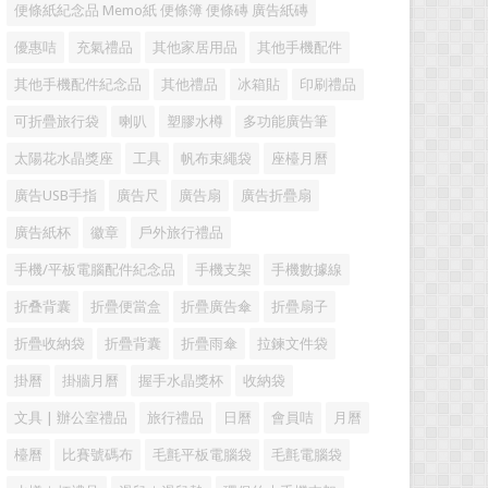
便條紙紀念品 Memo紙 便條簿 便條磚 廣告紙磚
優惠咭
充氣禮品
其他家居用品
其他手機配件
其他手機配件紀念品
其他禮品
冰箱貼
印刷禮品
可折疊旅行袋
喇叭
塑膠水樽
多功能廣告筆
太陽花水晶獎座
工具
帆布束繩袋
座檯月曆
廣告USB手指
廣告尺
廣告扇
廣告折疊扇
廣告紙杯
徽章
戶外旅行禮品
手機/平板電腦配件紀念品
手機支架
手機數據線
折叠背囊
折疊便當盒
折疊廣告傘
折疊扇子
折疊收納袋
折疊背囊
折疊雨傘
拉鍊文件袋
掛曆
掛牆月曆
握手水晶獎杯
收納袋
文具 | 辦公室禮品
旅行禮品
日曆
會員咭
月曆
檯曆
比賽號碼布
毛氈平板電腦袋
毛氈電腦袋