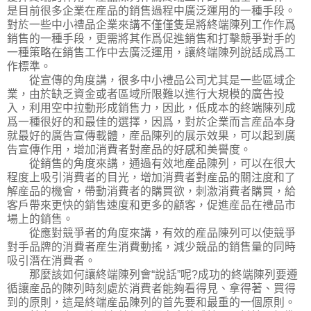
是目前很多企業在産品的銷售過程中廣泛運用的一種手段。
對於一些中小禮品企業來講不僅僅隻是將終端陳列工作作爲
銷售的一種手段，更需將其作爲促進銷售和打擊競爭對手的
一種策略在銷售工作中去廣泛運用，讓終端陳列說話成爲工
作標準。
從宣傳的角度講，很多中小禮品公司尤其是一些區域企
業，由於缺乏資金或者區域所限難以進行大規模的廣告投
入，利用空中拉動形成銷售力，因此，低成本的終端陳列成
爲一種很好的和最佳的選擇，因爲，對於企業而言産品本身
就最好的廣告宣傳載體，産品陳列的展示效果，可以起到廣
告宣傳作用，增加消費者對産品的好感和美譽度。
從銷售的角度來講，通過有效地産品陳列，可以在很大
程度上吸引消費者的目光，增加消費者對産品的關注度和了
解産品的機會，帶動消費者的購買欲，刺激消費者購買，給
客戶帶來更快的銷售速度和更多的顧客，促進産品在禮品市
場上的銷售。
從應對競爭者的角度來講，有效的産品陳列可以使競爭
對手品牌的消費者産生消費動搖，減少競品的銷售量的同時
吸引潛在消費者。
那麼該如何讓終端陳列會“說話”呢?成功的終端陳列要遵
循讓産品的陳列時刻處於消費者能夠看得見、拿得著、買得
到的原則，這是終端産品陳列的首先要和最重的一個原則。