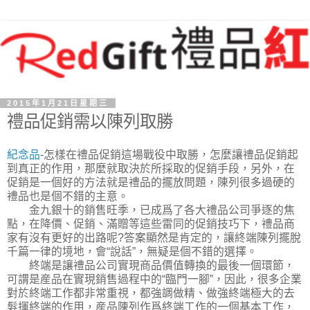
2015年1月21日星期三
禮品促銷需以陳列取勝
紀念品
-怎樣在禮品促銷這場戰役中取勝，怎麼讓禮品促銷起
到真正的作用，那麼就取決於所採取的促銷手段，另外，在
促銷是一個好的方法就是禮品的擺放問題，陳列很多過硬的
禮品也是個不錯的主意。
金九銀十的銷售旺季，已成爲了各大禮品公司爭逐的焦
點，在降價、促銷、滿贈等這些雷同的促銷技巧下，禮品商
家有沒有更好的出路呢?答案顯然是肯定的，讓終端陳列擺脫
千篇一律的境地，會“說話”，無疑是個不錯的選擇。
終端是讓禮品公司實現商品價值轉換的最後一個環節，
可謂是産品在實現銷售過程中的“臨門一腳”，因此，很多企業
對於終端工作都非常重視，都強調做精、做強終端極大的去
髮揮終端的作用，産品陳列作爲終端工作的一個基本工作，