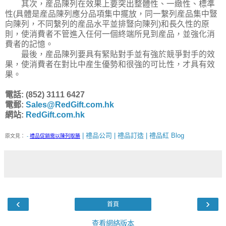
其次，産品陳列在效果上要突出整體性、一緻性、標準
性(具體是産品陳列應分品項集中擺放，同一繫列産品集中豎
向陳列，不同繫列的産品水平並排豎向陳列)和長久性的原
則，使消費者不管進入任何一個終端所見到産品，並強化消
費者的記憶。
最後，産品陳列要具有緊貼對手並有強於競爭對手的效
果，使消費者在對比中産生優勢和很強的可比性，才具有效
果。
電話: (852) 3111 6427
電郵:
Sales@RedGift.com.hk
網站:
RedGift.com.hk
| 禮品公司 | 禮品訂造 | 禮品紅 Blog
原文見：
-
禮品促銷需以陳列取勝
‹
›
首頁
查看網絡版本