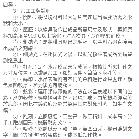
四種。
3、加工工藝說明：
①、開料：將整塊材料以大鋸片高速鋸出壓胚所需之形
狀和大小。
②、壓胚：以模具製作出成品所需尺寸及形狀，再將原
料加高溫至900℃以上熔化，注入模具，冷卻壓鑄而成。
③、粗拋光：是將模具壓出之毛胚，以金剛石盤直接磨
出成品之刻線。
④、細拋光：在粗拋光之後，以拋光粉來磨成品至晶瑩
剔透爲止。
⑤、打孔：是在水晶成品未完成前，根據其所需打孔之
尺寸及位置，以鑽頭加工，如製表件、筆筒、瓶孔等。
⑥、絲印：水晶表麵附有不同的色料進行效果處理，顏
色層麵較厚，著力後方可脫落。
⑦、鍍彩：運用類似電鍍的手法在水晶表麵以不同的色
彩，層麵較薄，經摩擦可劃傷，出現劃痕，由於鍍彩經常位
於底部，因此在鍍彩底部經常採用其它對象附著，如生肖文
鎮。
⑧、雕刻：立體感強，工藝高，做工精細，成本高。分
手工雕刻圖形、機器雕刻文字。
⑨、噴砂：立體感弱，較平整，無凹凸感，機器雕刻文
字、圖形等後進行效果處理。成本低製作快。