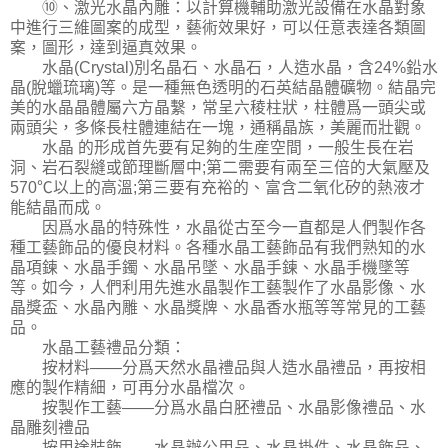
⑩、激光水晶內雕：以計算機輔助激光設備在水晶對象
中進行三維圖案的成型，藝術效果好，可以任意表達各類圖
案，圖形，達到逼真效果。
水晶(Crystal)別名晶石、水晶石，人造水晶，含24%鉛水
晶(脫蠟琉璃)等。是一種無色透明的石英結晶體礦物。結晶完
美的水晶晶體屬六方晶繫，常呈六稜柱狀，柱體爲一頭尖或
兩頭尖，多條長柱體連結在一塊，通稱晶族，美麗而壯觀。
水晶 的形成首先要有足夠的生産空間，一般生長在岩
洞、岩石裂縫或節理斷層中;第二需要有兩至三倍的大氣壓及
570℃以上的高溫;第三要有充裕的、富含二氧化矽的熱液才
能結晶而成。
因爲水晶的特殊性，水晶從古至今一直都是人們製作各
種工藝飾品的優良材料。各種水晶工藝飾品有我們熟知的水
晶項鍊、水晶手鐲、水晶吊墜、水晶手鍊、水晶手機墜等
等。如今，人們利用先進水晶製作工藝製作了水晶影像、水
晶獎盃、水晶內雕、水晶獎牌、水晶香水瓶等等常見的工藝
品。
水晶工藝禮品分類：
按材料——分爲天然水晶禮品與人造水晶禮品，再按相
應的製作精細，可再分水晶檔次。
按製作工藝——分爲水晶白胚禮品、水晶影像禮品、水
晶雕刻禮品
按用途裝飾——水晶辦公用品、水晶掛件、水晶飾品、