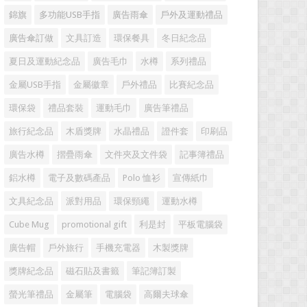
錦旗
多功能USB手指
廣告雨傘
戶外及運動禮品
廣告傘訂做
文具訂造
環保餐具
冬日紀念品
夏日及運動紀念品
廣告毛巾
水樽
系列禮品
金屬USB手指
金屬徽章
戶外禮品
比賽紀念品
環保袋
禮品套裝
運動毛巾
廣告筆禮品
旅行紀念品
木盾獎牌
水晶禮品
證件套
印刷品
廣告水樽
摺疊雨傘
文件夾及文件袋
記事簿禮品
鋁水樽
電子及數碼產品
Polo 恤衫
宣傳紙巾
文具紀念品
派對用品
環保頸繩
運動水樽
Cube Mug
promotional gift
利是封
平板電腦袋
廣告帽
戶外旅行
手機充電器
木製獎牌
獎牌紀念品
磁石貼及書籤
筆記簿訂製
螢光筆禮品
金屬筆
電腦袋
高爾夫球傘