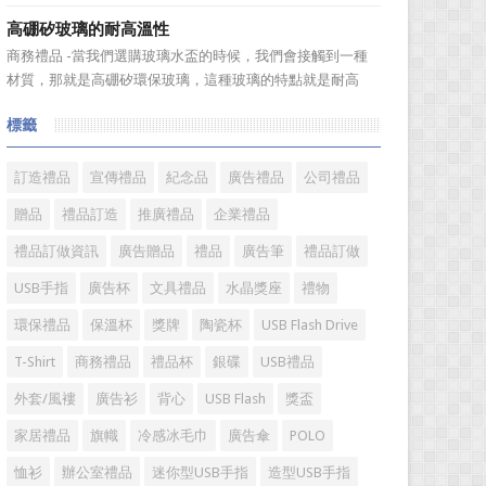
送禮。但是，禮品選擇...
伴之間，利用電子業務共享信息，實現企業間業務流程的電
高硼矽玻璃的耐高溫性
子化，配合企業內部的電子化生產管理系統，提高企業的生
商務禮品 -當我們選購玻璃水盃的時候，我們會接觸到一種
產、庫存、流通和資金等各個環節的效率。它具有結構性、
材質，那就是高硼矽環保玻璃，這種玻璃的特點就是耐高
動態性、社...
溫，那麼這個耐高溫的溫度限製和準確的含義是什麼呢?禮品
標籤
紅的小編給大家總結如下。 耐熱玻璃【Heat-resistant
glass】是指含有耐熱性強的硼酸﹑矽酸成分,能夠...
訂造禮品
宣傳禮品
紀念品
廣告禮品
公司禮品
贈品
禮品訂造
推廣禮品
企業禮品
禮品訂做資訊
廣告贈品
禮品
廣告筆
禮品訂做
USB手指
廣告杯
文具禮品
水晶獎座
禮物
環保禮品
保溫杯
獎牌
陶瓷杯
USB Flash Drive
T-Shirt
商務禮品
禮品杯
銀碟
USB禮品
外套/風褸
廣告衫
背心
USB Flash
獎盃
家居禮品
旗幟
冷感冰毛巾
廣告傘
POLO
恤衫
辦公室禮品
迷你型USB手指
造型USB手指