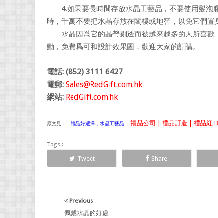
4.如果要長時間存放水晶工藝品，不要使用髮泡膠
時，千萬不要把水晶存放在閣樓或地窖，以免它們置
水晶因爲它的晶瑩剔透而被越來越多的人所喜歡，
動，免費爲可和設計效果圖，歡迎大家的訂購。
電話: (852) 3111 6427
電郵:
Sales@RedGift.com.hk
網站:
RedGift.com.hk
| 禮品公司 | 禮品訂造 | 禮品紅 B
原文見：
-
禮品好選擇，水晶工藝品
Tags :
Tweet
Share
Previous
佩戴水晶的好處