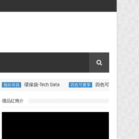
Tech Data
四色可擦筆-百通電纜
四色可擦筆
350ML 折
禮品紅簡介