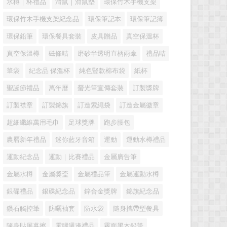
水樽｜杯禮品
滑鼠｜滑鼠墊
環保竹木手機支架
環保竹木手機支架紀念品
環保筆記本
環保筆記簿
環保鉛筆
環保餐具套裝
皮具贈品
真空保溫杯
真空保溫樽
磁條咭
磨砂半透明直柄雨傘
禮品咭
筆袋
紀念品 保溫杯
純色豎款棉布袋
紙杯
聖誕節禮品
萬年曆
螢光筆宣傳套裝
訂製獎牌
訂製襟章
訂製錦旗
訂造索繩袋
訂造金屬徽章
超細纖維萬用毛巾
足球獎牌
跑步腰包
農曆新年禮品
迷你藍牙音箱
運動
運動水樽禮品
運動紀念品
運動｜比賽禮品
金屬廣告筆
金屬水樽
金屬獎盃
金屬禮品筆
金屬運動水樽
銀碟禮品
銀碟紀念品
鋅合金獎牌
錦旗紀念品
鑽石觸控筆
防曬袖套
防水袋
隨身攜帶型餐具
隨身貼屏幕擦
電腦週邊禮品
霧面黑木鉛筆