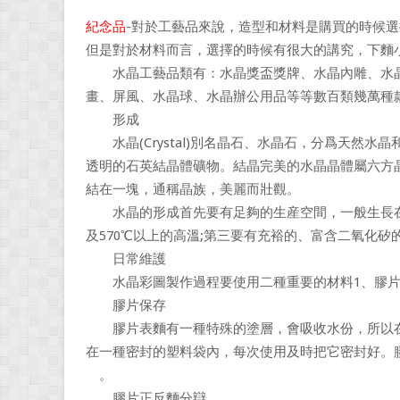
紀念品
-對於工藝品來說，造型和材料是購買的時候
但是對於材料而言，選擇的時候有很大的講究，下麵
水晶工藝品類有：水晶獎盃獎牌、水晶內雕、水晶
畫、屏風、水晶球、水晶辦公用品等等數百類幾萬種
形成
水晶(Crystal)別名晶石、水晶石，分爲天然水晶
透明的石英結晶體礦物。結晶完美的水晶晶體屬六方
結在一塊，通稱晶族，美麗而壯觀。
水晶的形成首先要有足夠的生産空間，一般生長在
及570℃以上的高溫;第三要有充裕的、富含二氧化矽
日常維護
水晶彩圖製作過程要使用二種重要的材料1、膠片 
膠片保存
膠片表麵有一種特殊的塗層，會吸收水份，所以在
在一種密封的塑料袋內，每次使用及時把它密封好。
離。
膠片正反麵分辯