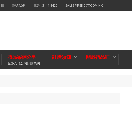
地圖
聯絡我們
電話 : 3111 6427
SALES@REDGIFT.COM.HK
禮品案例分享
訂購須知
關於禮品紅
更多其他公司訂購案例
環保袋-
無紡布袋