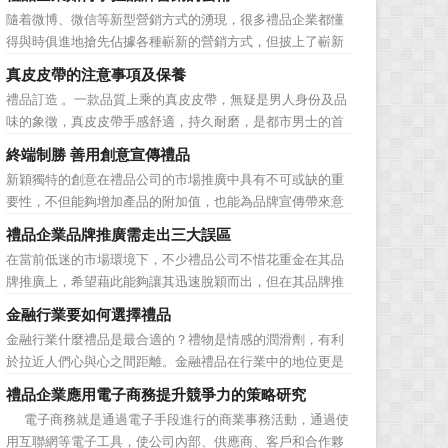
動的普遍，消費者對於這種推廣已經見怪不怪了。 所
隨着微博、微信等新型營銷方式的湧現，很多禮品企業都懂
以，儘管現在許多商家打着賠本推廣、以跳樓價銷售的口號
得與時俱進地搶先佔據各種嶄新的營銷方式，但披上了嶄新
大搞活動，但生意...
的營銷軀殼，卻沒有掌握營銷的靈魂。要知道，營銷真正的
真皮皮帶的注意事項及保養
價值不是將品牌鋪設到消費者眼前，而是將品牌印到消費者
禮品訂造 。一款品質上乘的真皮皮帶，無疑是男人身份及品
心裡 與消費者的心理距離的拉近，並不是一朝一夕的事
味的象徵，真皮皮帶手感舒適，持久耐磨，是都市男士的首
情，需要做好持...
選。當你還在髮愁老爸生日禮物送什麼的時候，一款真皮皮
終端制勝 善用創意宣傳禮品
帶就是非常不錯的選擇。但是真皮皮帶如果疏於保養，也會
新穎獨特的創意在禮品公司的市場推廣中具有不可或缺的重
黯然失色，出現裂痕和破損的痕跡，今天小編就爲大家分享
要性，不但能夠增加產品的附加值，也能為品牌宣傳帶來意
真皮皮帶的注意事項...
想不到的促進作用。禮品公司如果能夠巧妙運用這些獨具創
禮品企業品牌推廣需走出三大誤區
意的宣傳禮品來提升宣傳技巧，在終端推廣中將更具競爭
在當前低迷的市場環境下，不少禮品公司不惜花重金在其品
力。 打火機、煙灰缸、鑰匙鏈、毛巾……當今市場上的
牌推廣上，希望藉此能夠讓其迅速脫穎而出，但在其品牌推
宣傳品幾乎是司空...
廣的營銷管理思路上，也有許多禮品企業走入了幾大誤區而
金融行業要如何選擇禮品
無法自拔，這其中，最為常見的誤區有： 誤區一：不清
金融行業什麼禮品是最合適的？禮物是情感的潤滑劑，有利
楚品牌到底在表達什麼 很多禮品企業在推廣品牌之前，
於拉近人們心與心之間距離。金融禮品在行業中的地位更是
不知道到...
不容忽視，因為禮品即是企業形象的象徵，又是企業地位的
禮品企業應用電子商務提升競爭力的策略研究
彰顯，同時對收禮人來說，一份禮物的永恆意義是語言難以
電子商務就是通過電子手段進行的商業事務活動，通過使
企及的。難怪有人曾說：再省也不能省禮物，再窮也不能窮
用互聯網等電子工具，使公司內部、供應商、客戶和合作夥