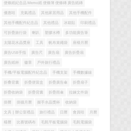
便條紙紀念品 Memo紙 便條簿 便條磚 廣告紙磚
優惠咭
充氣禮品
其他家居用品
其他手機配件
其他手機配件紀念品
其他禮品
冰箱貼
印刷禮品
可折疊旅行袋
喇叭
塑膠水樽
多功能廣告筆
太陽花水晶獎座
工具
帆布束繩袋
座檯月曆
廣告USB手指
廣告尺
廣告扇
廣告折疊扇
廣告紙杯
徽章
戶外旅行禮品
手機/平板電腦配件紀念品
手機支架
手機數據線
折叠背囊
折疊便當盒
折疊廣告傘
折疊扇子
折疊收納袋
折疊背囊
折疊雨傘
拉鍊文件袋
掛曆
掛牆月曆
握手水晶獎杯
收納袋
文具 | 辦公室禮品
旅行禮品
日曆
會員咭
月曆
檯曆
比賽號碼布
毛氈平板電腦袋
毛氈電腦袋