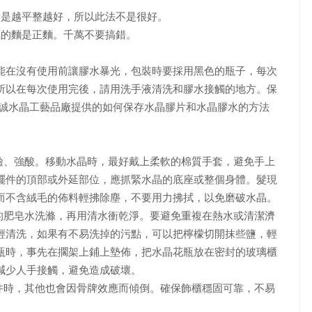
是越平整越好，所以此法不是很好。
的麵是正麵。千萬不要搞錯。
在沒有使用前讓膠水暴光，包裝時要採用黑色的瓶子，每次
所以在每次使用完後，請用洗手液清洗和膠水接觸的地方。保
華誠水晶工藝品廠提供的如何保存水晶膠片和水晶膠水的方法
、強酸。移動水晶時，最好戴上柔軟的棉質手套，避免手上
擺件的頂部或外延部位，應抓緊水晶的底座或整個身體。髮現
而不含絨毛的佈料輕拂除塵，不要用力拂拭，以免磨破水晶。
肥皂水洗滌，再用清水衝乾淨。要避免重複在熱水或清潔濟
輕清洗，如果有不易洗掉的污點，可以把檸檬切開抹些鹽，輕
瓶時，事先在擱架上鋪上墊佈，把水晶花瓶放在密封的玻璃櫃
減少人手接觸，避免造成破壞。
時，其他也會因骨牌效應而傾倒。確保飾櫃穩固可靠，不易