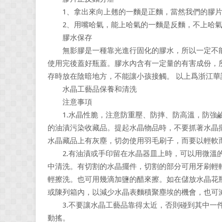
1、拿出來向上翹的一麵是正麵，當然我們的膠片
2、用嘴哈氣，能上哈氣的一麵是反麵，不上哈氣
膠水保存
無影膠是一種靠光進行固化的膠水，所以一定不能
使用完後蓋好瓶蓋。膠水內含有一定量的有害成份，
存時放在陰暗地方，不能讓小孩接觸。 以上爲浙江
水晶工藝品保養和清洗
注意事項
1.水晶性脆，注意防重壓、防摔、防高溫，防強鹼
的油漬污染收藏品。提起水晶物品時，不要抓著水晶
水晶藏品上有灰塵，切勿使用羽毛刷子，而要以輕軟
2.有油漬或手印留在水晶器皿上時，可以用微溫的
中清洗。有切割的水晶擺件，切割的部分可用牙刷輕
輕擦洗。也可用幾滴加鹽的醋來擦。如在儲放水晶花
或陳列箱內，以減少水晶表麵積聚塵埃的機會，也可
3.不要讓水晶工藝品靠得太近，否則碰到其中一件
動搖。