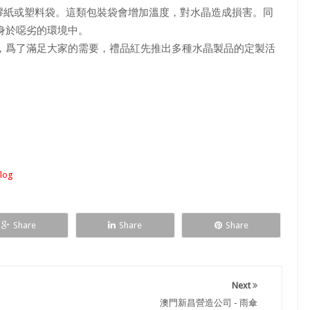
紙或塑料袋。這類包裝袋會增加溫度，對水晶造成損害。同
身於噁劣的環境中。
爲了滿足大家的需要，禮品紅先推出多種水晶製品的定製活
log
Share
Share
Share
Next
澳門新昌營造公司 - 雨傘