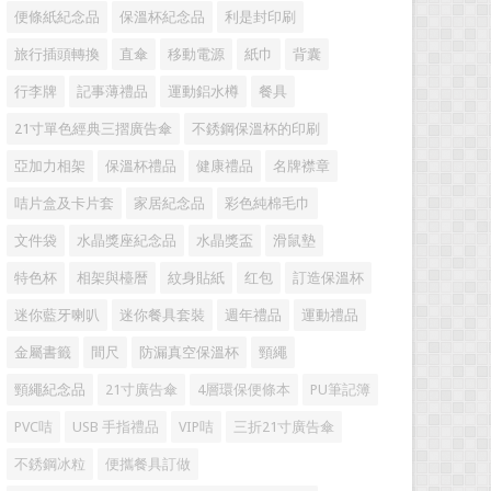
便條紙紀念品
保溫杯紀念品
利是封印刷
旅行插頭轉換
直傘
移動電源
紙巾
背囊
行李牌
記事薄禮品
運動鋁水樽
餐具
21寸單色經典三摺廣告傘
不銹鋼保溫杯的印刷
亞加力相架
保溫杯禮品
健康禮品
名牌襟章
咭片盒及卡片套
家居紀念品
彩色純棉毛巾
文件袋
水晶獎座紀念品
水晶獎盃
滑鼠墊
特色杯
相架與檯暦
紋身貼紙
红包
訂造保溫杯
迷你藍牙喇叭
迷你餐具套裝
週年禮品
運動禮品
金屬書籤
間尺
防漏真空保溫杯
頸繩
頸繩紀念品
21寸廣告傘
4層環保便條本
PU筆記簿
PVC咭
USB 手指禮品
VIP咭
三折21寸廣告傘
不銹鋼冰粒
便攜餐具訂做