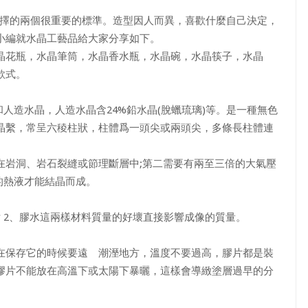
選擇的兩個很重要的標準。造型因人而異，喜歡什麼自己決定，
小編就水晶工藝品給大家分享如下。
花瓶，水晶筆筒，水晶香水瓶，水晶碗，水晶筷子，水晶
款式。
和人造水晶，人造水晶含24%鉛水晶(脫蠟琉璃)等。是一種無色
晶繫，常呈六稜柱狀，柱體爲一頭尖或兩頭尖，多條長柱體連
岩洞、岩石裂縫或節理斷層中;第二需要有兩至三倍的大氣壓
的熱液才能結晶而成。
2、膠水這兩樣材料質量的好壞直接影響成像的質量。
保存它的時候要遠離潮溼地方，溫度不要過高，膠片都是裝
膠片不能放在高溫下或太陽下暴曬，這樣會導緻塗層過早的分