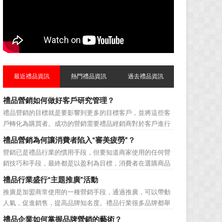
最近禮品資訊
熱門禮品資訊
過去禮品資訊
禮品營銷如何做好客戶研究管理？
禮品營銷的目標就是要影響到更多的目標客戶，並將這些客
戶轉化為購買者。成功的營銷需要禮品經銷商對於客戶進行
相應的分類，了解不同類型客戶的貢獻度，從而有的放矢的
禮品營銷為何讓消費者陷入“審美疲勞”？
制定相應的營銷對策，而這需要對於客戶研究方面更多地投
營銷已是禮品行業的慣用手段，但要知道商家使用的任何營
入，這不僅是銷售環節的事，也需要營銷管理策略的整體支
銷技巧和手段，最終都是以盈利為目標，消費者在選購商品
持。具體來說，有以下...
時最為關注的便是如何利用最低的費用購買到最超值的貨
禮品行業盛行“主題推廣”活動
品。在禮品公司使用常規的營銷方式的同時，消費者也不免
推廣是加盟商常使用的一種營銷手段，通過推廣，可以帶動
走陷入了“審美疲勞”。 編者總結了最讓消費者對禮品行
人氣，促進銷售，提高品牌知名度。禮品行業很多品牌都舉
業營銷產生免疫...
辦過多場推廣活動，來帶動品牌的提升，然而，隨着推廣活
禮品企業如何掌握品牌營銷的藝術？