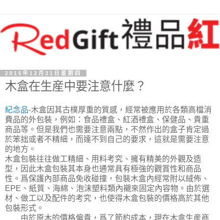
2015年12月31日星期四
木盒在生産中要注意什麼？
紀念品
-木盒因其古樸厚重的質感，經常被應用於各類高檔消
費品的外包裝，例如：食品禮盒、紅酒禮盒、保健品、貴重
商品等。但是我們也需要注意兩點，不然作出的盒子肯定過
於笨拙或者不精細，而達不到自己的要求，這就是需要注意
的地方。
木盒包裝往往做工精細、用料考究、擁有精美的外觀及造
型，因此木盒包裝其本身也通常具有極強的觀賞性和商品
性。爲保護內部商品免收碰撞，包裝木盒內經常附以絨佈、
EPE、紙質、海綿、泡沫塑料類內襯來固定內容物。由於選
材、做工以及配件的考究，也使得木盒包裝的價格高於其他
包裝形式。
由於原木的價格偏貴，爲了節約成本，現在木盒生産商