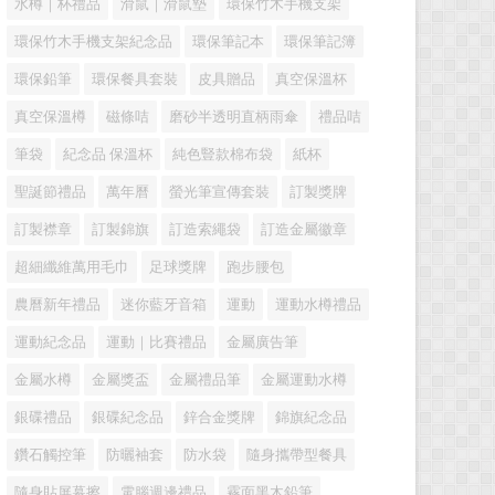
水樽｜杯禮品
滑鼠｜滑鼠墊
環保竹木手機支架
環保竹木手機支架紀念品
環保筆記本
環保筆記簿
環保鉛筆
環保餐具套裝
皮具贈品
真空保溫杯
真空保溫樽
磁條咭
磨砂半透明直柄雨傘
禮品咭
筆袋
紀念品 保溫杯
純色豎款棉布袋
紙杯
聖誕節禮品
萬年曆
螢光筆宣傳套裝
訂製獎牌
訂製襟章
訂製錦旗
訂造索繩袋
訂造金屬徽章
超細纖維萬用毛巾
足球獎牌
跑步腰包
農曆新年禮品
迷你藍牙音箱
運動
運動水樽禮品
運動紀念品
運動｜比賽禮品
金屬廣告筆
金屬水樽
金屬獎盃
金屬禮品筆
金屬運動水樽
銀碟禮品
銀碟紀念品
鋅合金獎牌
錦旗紀念品
鑽石觸控筆
防曬袖套
防水袋
隨身攜帶型餐具
隨身貼屏幕擦
電腦週邊禮品
霧面黑木鉛筆