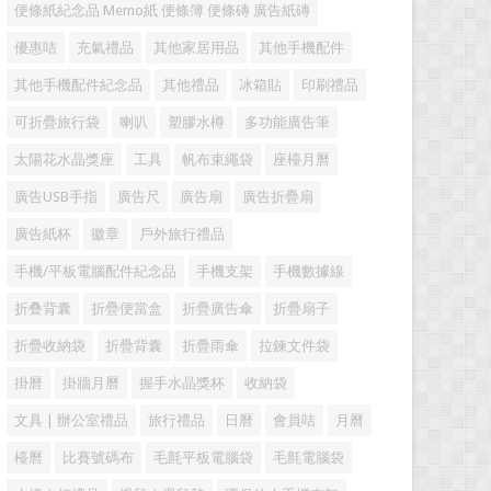
便條紙紀念品 Memo紙 便條簿 便條磚 廣告紙磚
優惠咭
充氣禮品
其他家居用品
其他手機配件
其他手機配件紀念品
其他禮品
冰箱貼
印刷禮品
可折疊旅行袋
喇叭
塑膠水樽
多功能廣告筆
太陽花水晶獎座
工具
帆布束繩袋
座檯月曆
廣告USB手指
廣告尺
廣告扇
廣告折疊扇
廣告紙杯
徽章
戶外旅行禮品
手機/平板電腦配件紀念品
手機支架
手機數據線
折叠背囊
折疊便當盒
折疊廣告傘
折疊扇子
折疊收納袋
折疊背囊
折疊雨傘
拉鍊文件袋
掛曆
掛牆月曆
握手水晶獎杯
收納袋
文具 | 辦公室禮品
旅行禮品
日曆
會員咭
月曆
檯曆
比賽號碼布
毛氈平板電腦袋
毛氈電腦袋