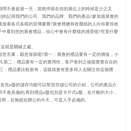
時間不會超過一天，當然停留在你的展位上的時候是少之又
刻的記得我們的公司、我們的品牌、我們的產品?參加過展會的
堆放着各式各樣的宣傳畫冊?展會裡總有收廢紙的人向你要你收
手中看到您的展會禮品，你心中會有什麼樣的感受呢?究竟什麼
,這就是關鍵之處。
願意丟棄，願意保留呢?第一：展會的禮品要有一定的價值，小
料;第二：禮品要有一定的實用性，客戶拿到之後能實實在在的
第三：禮品要比較新奇，這樣就會有更多得人去關注你這個禮
。首先u盤的儲存功能可以幫您存儲公司的介紹，公司的產品介
不會具備的;再則禮品u盤也別是卡片式u盤，名片般的大小，
實用，在無紙化辦公的今天，可是人手必備的。