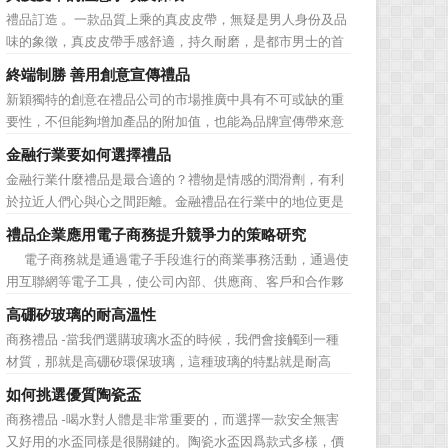
價值不是將品牌鋪設到消費者眼前，而是將品牌印到消費者
禮品訂造 。一款品質上乘的真皮皮帶，無疑是男人身份及品
心裡 與消費者的心理距離的拉近，並不是一朝一夕的事
味的象徵，真皮皮帶手感舒適，持久耐磨，是都市男士的首
情，需要做好持...
選。當你還在髮愁老爸生日禮物送什麼的時候，一款真皮皮
終端制勝 善用創意宣傳禮品
帶就是非常不錯的選擇。但是真皮皮帶如果疏於保養，也會
新穎獨特的創意在禮品公司的市場推廣中具有不可或缺的重
黯然失色，出現裂痕和破損的痕跡，今天小編就爲大家分享
要性，不但能夠增加產品的附加值，也能為品牌宣傳帶來意
真皮皮帶的注意事項...
想不到的促進作用。禮品公司如果能夠巧妙運用這些獨具創
金融行業要如何選擇禮品
意的宣傳禮品來提升宣傳技巧，在終端推廣中將更具競爭
金融行業什麼禮品是最合適的？禮物是情感的潤滑劑，有利
力。 打火機、煙灰缸、鑰匙鏈、毛巾……當今市場上的
於拉近人們心與心之間距離。金融禮品在行業中的地位更是
宣傳品幾乎是司空...
不容忽視，因為禮品即是企業形象的象徵，又是企業地位的
禮品企業應用電子商務提升競爭力的策略研究
彰顯，同時對收禮人來說，一份禮物的永恆意義是語言難以
電子商務就是通過電子手段進行的商業事務活動，通過使
企及的。難怪有人曾說：再省也不能省禮物，再窮也不能窮
用互聯網等電子工具，使公司內部、供應商、客戶和合作夥
送禮。但是，禮品選擇...
伴之間，利用電子業務共享信息，實現企業間業務流程的電
高硼矽玻璃的耐高溫性
子化，配合企業內部的電子化生產管理系統，提高企業的生
商務禮品 -當我們選購玻璃水盃的時候，我們會接觸到一種
產、庫存、流通和資金等各個環節的效率。它具有結構性、
材質，那就是高硼矽環保玻璃，這種玻璃的特點就是耐高
動態性、社...
溫，那麼這個耐高溫的溫度限製和準確的含義是什麼呢?禮品
如何挑選優質陶瓷盃
紅的小編給大家總結如下。 耐熱玻璃【Heat-resistant
商務禮品 -喝水對人體是非常重要的，而選擇一款安全無害
glass】是指含有耐熱性強的硼酸﹑矽酸成分,能夠...
又好用的水盃同樣是很關鍵的。陶瓷水盃因爲款式多樣，價