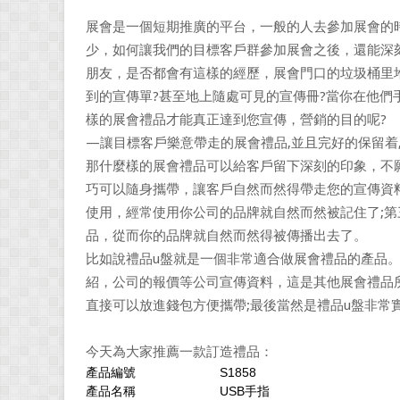
展會是一個短期推廣的平台，一般的人去參加展會的
少，如何讓我們的目標客戶群參加展會之後，還能深
朋友，是否都會有這樣的經歷，展會門口的垃圾桶里
到的宣傳單?甚至地上隨處可見的宣傳冊?當你在他們
樣的展會禮品才能真正達到您宣傳，營銷的目的呢?
—讓目標客戶樂意帶走的展會禮品,並且完好的保留着
那什麼樣的展會禮品可以給客戶留下深刻的印象，不
巧可以隨身攜帶，讓客戶自然而然得帶走您的宣傳資
使用，經常使用你公司的品牌就自然而然被記住了;
品，從而你的品牌就自然而然得被傳播出去了。
比如說禮品u盤就是一個非常適合做展會禮品的產品
紹，公司的報價等公司宣傳資料，這是其他展會禮品所
直接可以放進錢包方便攜帶;最後當然是禮品u盤非常
今天為大家推薦一款訂造禮品：
產品編號
S1858
產品名稱
USB手指