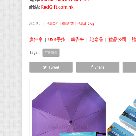
網站:
RedGift.com.hk
原文見：
- | 禮品公司 | 禮品訂造 | 禮品紅 Blog
廣告傘
|
USB手指
|
廣告杯
|
紀念品
|
禮品公司
|
Tags :
訂造禮品
Tweet
Share