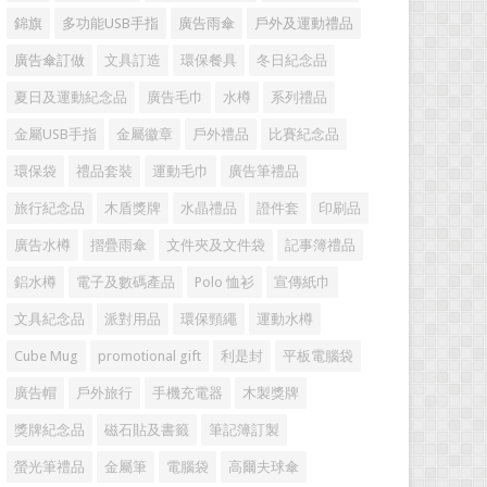
錦旗
多功能USB手指
廣告雨傘
戶外及運動禮品
廣告傘訂做
文具訂造
環保餐具
冬日紀念品
夏日及運動紀念品
廣告毛巾
水樽
系列禮品
金屬USB手指
金屬徽章
戶外禮品
比賽紀念品
環保袋
禮品套裝
運動毛巾
廣告筆禮品
旅行紀念品
木盾獎牌
水晶禮品
證件套
印刷品
廣告水樽
摺疊雨傘
文件夾及文件袋
記事簿禮品
鋁水樽
電子及數碼產品
Polo 恤衫
宣傳紙巾
文具紀念品
派對用品
環保頸繩
運動水樽
Cube Mug
promotional gift
利是封
平板電腦袋
廣告帽
戶外旅行
手機充電器
木製獎牌
獎牌紀念品
磁石貼及書籤
筆記簿訂製
螢光筆禮品
金屬筆
電腦袋
高爾夫球傘