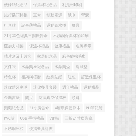
便條紙紀念品
保溫杯紀念品
利是封印刷
旅行插頭轉換
直傘
移動電源
紙巾
背囊
行李牌
記事薄禮品
運動鋁水樽
餐具
21寸單色經典三摺廣告傘
不銹鋼保溫杯的印刷
亞加力相架
保溫杯禮品
健康禮品
名牌襟章
咭片盒及卡片套
家居紀念品
彩色純棉毛巾
文件袋
水晶獎座紀念品
水晶獎盃
滑鼠墊
特色杯
相架與檯暦
紋身貼紙
红包
訂造保溫杯
迷你藍牙喇叭
迷你餐具套裝
週年禮品
運動禮品
金屬書籤
間尺
防漏真空保溫杯
頸繩
頸繩紀念品
21寸廣告傘
4層環保便條本
PU筆記簿
PVC咭
USB 手指禮品
VIP咭
三折21寸廣告傘
不銹鋼冰粒
便攜餐具訂做