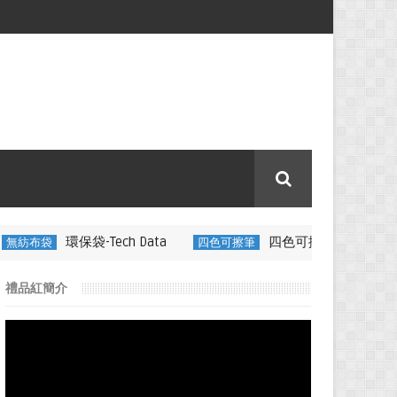
ech Data
四色可擦筆-百通電纜
四色可擦筆
350ML 折疊
禮品紅簡介