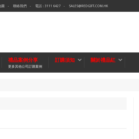
地圖
聯絡我們
電話 : 3111 6427
SALES@REDGIFT.COM.HK
禮品案例分享
訂購須知
關於禮品紅
更多其他公司訂購案例
環保袋-T
無紡布袋