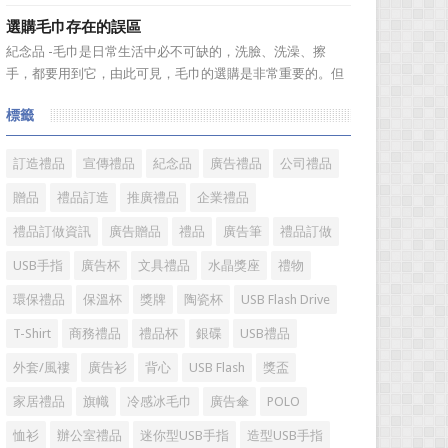
格實惠等優勢受到消費者歡迎。陶瓷看起來很乾淨，而且很
選購毛巾存在的誤區
有質感。如何挑選優質陶瓷盃?很多人想必都不是很了解。今
紀念品 -毛巾是日常生活中必不可缺的，洗臉、洗澡、擦
天，禮品紅小編給大家分享一些陶瓷盃選購需要注意的問
手，都要用到它，由此可見，毛巾的選購是非常重要的。但
題。 陶瓷...
是很多人在選購毛巾時存在很多誤區，下麵就來簡單了解一
標籤
下吧! 一、毛巾色澤鮮艷可能用了直接染料，手感好則可
能添加過多柔軟劑 在一些大型超市見到，擺放在貨架上
的毛巾，...
訂造禮品
宣傳禮品
紀念品
廣告禮品
公司禮品
贈品
禮品訂造
推廣禮品
企業禮品
禮品訂做資訊
廣告贈品
禮品
廣告筆
禮品訂做
USB手指
廣告杯
文具禮品
水晶獎座
禮物
環保禮品
保溫杯
獎牌
陶瓷杯
USB Flash Drive
T-Shirt
商務禮品
禮品杯
銀碟
USB禮品
外套/風褸
廣告衫
背心
USB Flash
獎盃
家居禮品
旗幟
冷感冰毛巾
廣告傘
POLO
恤衫
辦公室禮品
迷你型USB手指
造型USB手指