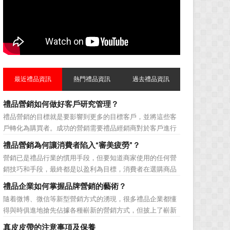
最近禮品資訊
熱門禮品資訊
過去禮品資訊
禮品營銷如何做好客戶研究管理？
禮品營銷的目標就是要影響到更多的目標客戶，並將這些客
戶轉化為購買者。成功的營銷需要禮品經銷商對於客戶進行
相應的分類，了解不同類型客戶的貢獻度，從而有的放矢的
禮品營銷為何讓消費者陷入“審美疲勞”？
制定相應的營銷對策，而這需要對於客戶研究方面更多地投
營銷已是禮品行業的慣用手段，但要知道商家使用的任何營
入，這不僅是銷售環節的事，也需要營銷管理策略的整體支
銷技巧和手段，最終都是以盈利為目標，消費者在選購商品
持。具體來說，有以下...
時最為關注的便是如何利用最低的費用購買到最超值的貨
禮品企業如何掌握品牌營銷的藝術？
品。在禮品公司使用常規的營銷方式的同時，消費者也不免
隨着微博、微信等新型營銷方式的湧現，很多禮品企業都懂
走陷入了“審美疲勞”。 編者總結了最讓消費者對禮品行
得與時俱進地搶先佔據各種嶄新的營銷方式，但披上了嶄新
業營銷產生免疫...
的營銷軀殼，卻沒有掌握營銷的靈魂。要知道，營銷真正的
真皮皮帶的注意事項及保養