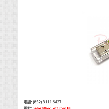
電話: (852) 3111 6427
電郵:
Sales@RedGift.com.hk