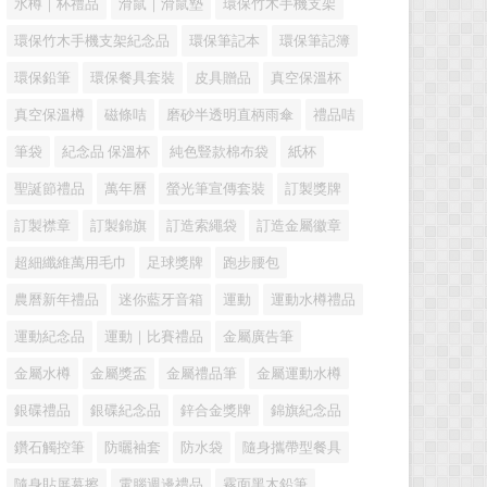
水樽｜杯禮品
滑鼠｜滑鼠墊
環保竹木手機支架
環保竹木手機支架紀念品
環保筆記本
環保筆記簿
環保鉛筆
環保餐具套裝
皮具贈品
真空保溫杯
真空保溫樽
磁條咭
磨砂半透明直柄雨傘
禮品咭
筆袋
紀念品 保溫杯
純色豎款棉布袋
紙杯
聖誕節禮品
萬年曆
螢光筆宣傳套裝
訂製獎牌
訂製襟章
訂製錦旗
訂造索繩袋
訂造金屬徽章
超細纖維萬用毛巾
足球獎牌
跑步腰包
農曆新年禮品
迷你藍牙音箱
運動
運動水樽禮品
運動紀念品
運動｜比賽禮品
金屬廣告筆
金屬水樽
金屬獎盃
金屬禮品筆
金屬運動水樽
銀碟禮品
銀碟紀念品
鋅合金獎牌
錦旗紀念品
鑽石觸控筆
防曬袖套
防水袋
隨身攜帶型餐具
隨身貼屏幕擦
電腦週邊禮品
霧面黑木鉛筆