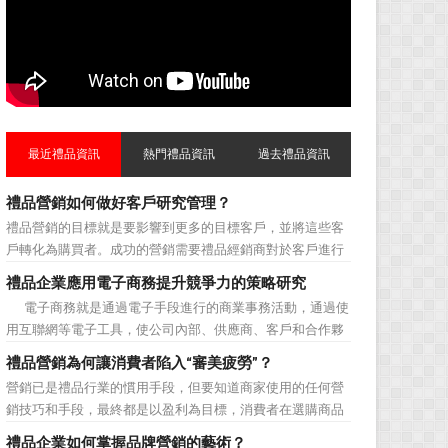
最近禮品資訊
熱門禮品資訊
過去禮品資訊
禮品營銷如何做好客戶研究管理？
禮品營銷的目標就是要影響到更多的目標客戶，並將這些客
戶轉化為購買者。成功的營銷需要禮品經銷商對於客戶進行
相應的分類，了解不同類型客戶的貢獻度，從而有的放矢的
禮品企業應用電子商務提升競爭力的策略研究
制定相應的營銷對策，而這需要對於客戶研究方面更多地投
電子商務就是通過電子手段進行的商業事務活動，通過使
入，這不僅是銷售環節的事，也需要營銷管理策略的整體支
用互聯網等電子工具，使公司內部、供應商、客戶和合作夥
持。具體來說，有以下...
伴之間，利用電子業務共享信息，實現企業間業務流程的電
禮品營銷為何讓消費者陷入“審美疲勞”？
子化，配合企業內部的電子化生產管理系統，提高企業的生
營銷已是禮品行業的慣用手段，但要知道商家使用的任何營
產、庫存、流通和資金等各個環節的效率。它具有結構性、
銷技巧和手段，最終都是以盈利為目標，消費者在選購商品
動態性、社...
時最為關注的便是如何利用最低的費用購買到最超值的貨
禮品企業如何掌握品牌營銷的藝術？