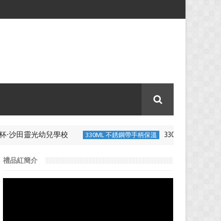
杯-沙田靈光幼兒學校
330ML 不銹鋼帶
330ML 不銹鋼帶手柄保溫
禮品紅簡介