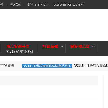
地圖
聯絡我們
電話 : 3111 6427
SALES@REDGIFT.COM.HK
禮品案例分享
訂購須知
關於禮品紅
更多其他公司訂購案例
通電纜
350ML 折疊矽膠咖啡
350ML 折疊矽膠咖啡杯特色禮品杯