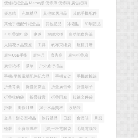
便條紙紀念品 Memo紙 便條簿 便條磚 廣告紙磚
優惠咭
充氣禮品
其他家居用品
其他手機配件
其他手機配件紀念品
其他禮品
冰箱貼
印刷禮品
可折疊旅行袋
喇叭
塑膠水樽
多功能廣告筆
太陽花水晶獎座
工具
帆布束繩袋
座檯月曆
廣告USB手指
廣告尺
廣告扇
廣告折疊扇
廣告紙杯
徽章
戶外旅行禮品
手機/平板電腦配件紀念品
手機支架
手機數據線
折叠背囊
折疊便當盒
折疊廣告傘
折疊扇子
折疊收納袋
折疊背囊
折疊雨傘
拉鍊文件袋
掛曆
掛牆月曆
握手水晶獎杯
收納袋
文具 | 辦公室禮品
旅行禮品
日曆
會員咭
月曆
檯曆
比賽號碼布
毛氈平板電腦袋
毛氈電腦袋