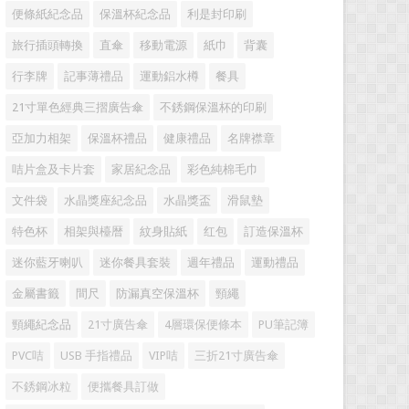
便條紙紀念品
保溫杯紀念品
利是封印刷
旅行插頭轉換
直傘
移動電源
紙巾
背囊
行李牌
記事薄禮品
運動鋁水樽
餐具
21寸單色經典三摺廣告傘
不銹鋼保溫杯的印刷
亞加力相架
保溫杯禮品
健康禮品
名牌襟章
咭片盒及卡片套
家居紀念品
彩色純棉毛巾
文件袋
水晶獎座紀念品
水晶獎盃
滑鼠墊
特色杯
相架與檯暦
紋身貼紙
红包
訂造保溫杯
迷你藍牙喇叭
迷你餐具套裝
週年禮品
運動禮品
金屬書籤
間尺
防漏真空保溫杯
頸繩
頸繩紀念品
21寸廣告傘
4層環保便條本
PU筆記簿
PVC咭
USB 手指禮品
VIP咭
三折21寸廣告傘
不銹鋼冰粒
便攜餐具訂做