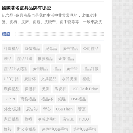
不知道到...
組合成一個新的産品—萬年曆筆筒，今天小編就來爲您介紹
國際著名皮具品牌有哪些
一款獨特的萬年曆筆筒。 筆筒美觀大方，他是採用皮
紀念品 -皮具商品也是我們生活中非常常見的，比如皮沙
料、鐵架和鋁片做外觀，是一款多功能萬年曆筆筒，集時間
髮、皮椅、皮床、皮包、皮腰帶、皮手套等等，一般來說皮
溫度，年、月...
具具備細膩的手感和自然的色澤度，所以深受消費者的青
標籤
睞。國際著名皮具品牌有哪些?下麵就一起來了解一下吧!
國際著名皮具品牌： 1、路易·威登(LV) 創立於
1...
訂造禮品
宣傳禮品
紀念品
廣告禮品
公司禮品
贈品
禮品訂造
推廣禮品
企業禮品
禮品訂做資訊
廣告贈品
禮品
廣告筆
禮品訂做
USB手指
廣告杯
文具禮品
水晶獎座
禮物
環保禮品
保溫杯
獎牌
陶瓷杯
USB Flash Drive
T-Shirt
商務禮品
禮品杯
銀碟
USB禮品
外套/風褸
廣告衫
背心
USB Flash
獎盃
家居禮品
旗幟
冷感冰毛巾
廣告傘
POLO
恤衫
辦公室禮品
迷你型USB手指
造型USB手指