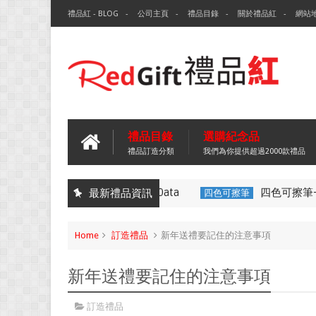
禮品紅 - BLOG
公司主頁
禮品目錄
關於禮品紅
網站
禮品目錄
選購紀念品
禮品訂造分類
我們為你提供超過2000款禮品
環保袋-Tech Data
四色可擦筆-百
最新禮品資訊
無紡布袋
四色可擦筆
Home
訂造禮品
新年送禮要記住的注意事項
新年送禮要記住的注意事項
訂造禮品