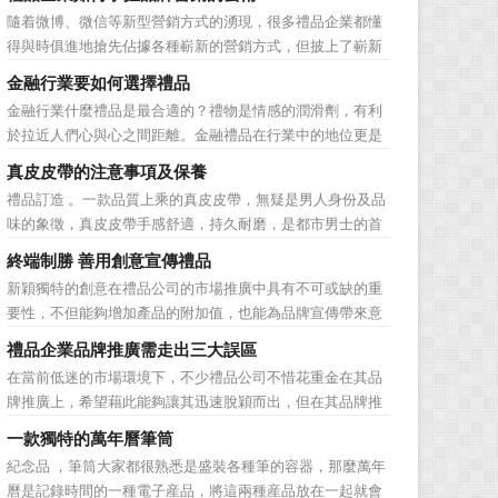
品。在禮品公司使用常規的營銷方式的同時，消費者也不免
隨着微博、微信等新型營銷方式的湧現，很多禮品企業都懂
走陷入了“審美疲勞”。 編者總結了最讓消費者對禮品行
得與時俱進地搶先佔據各種嶄新的營銷方式，但披上了嶄新
業營銷產生免疫...
的營銷軀殼，卻沒有掌握營銷的靈魂。要知道，營銷真正的
金融行業要如何選擇禮品
價值不是將品牌鋪設到消費者眼前，而是將品牌印到消費者
金融行業什麼禮品是最合適的？禮物是情感的潤滑劑，有利
心裡 與消費者的心理距離的拉近，並不是一朝一夕的事
於拉近人們心與心之間距離。金融禮品在行業中的地位更是
情，需要做好持...
不容忽視，因為禮品即是企業形象的象徵，又是企業地位的
真皮皮帶的注意事項及保養
彰顯，同時對收禮人來說，一份禮物的永恆意義是語言難以
禮品訂造 。一款品質上乘的真皮皮帶，無疑是男人身份及品
企及的。難怪有人曾說：再省也不能省禮物，再窮也不能窮
味的象徵，真皮皮帶手感舒適，持久耐磨，是都市男士的首
送禮。但是，禮品選擇...
選。當你還在髮愁老爸生日禮物送什麼的時候，一款真皮皮
終端制勝 善用創意宣傳禮品
帶就是非常不錯的選擇。但是真皮皮帶如果疏於保養，也會
新穎獨特的創意在禮品公司的市場推廣中具有不可或缺的重
黯然失色，出現裂痕和破損的痕跡，今天小編就爲大家分享
要性，不但能夠增加產品的附加值，也能為品牌宣傳帶來意
真皮皮帶的注意事項...
想不到的促進作用。禮品公司如果能夠巧妙運用這些獨具創
禮品企業品牌推廣需走出三大誤區
意的宣傳禮品來提升宣傳技巧，在終端推廣中將更具競爭
在當前低迷的市場環境下，不少禮品公司不惜花重金在其品
力。 打火機、煙灰缸、鑰匙鏈、毛巾……當今市場上的
牌推廣上，希望藉此能夠讓其迅速脫穎而出，但在其品牌推
宣傳品幾乎是司空...
廣的營銷管理思路上，也有許多禮品企業走入了幾大誤區而
一款獨特的萬年曆筆筒
無法自拔，這其中，最為常見的誤區有： 誤區一：不清
紀念品 ，筆筒大家都很熟悉是盛裝各種筆的容器，那麼萬年
楚品牌到底在表達什麼 很多禮品企業在推廣品牌之前，
曆是記錄時間的一種電子産品，將這兩種産品放在一起就會