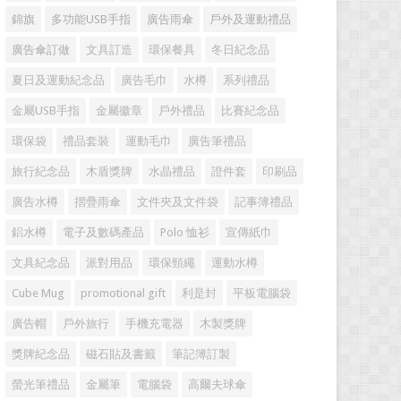
錦旗
多功能USB手指
廣告雨傘
戶外及運動禮品
廣告傘訂做
文具訂造
環保餐具
冬日紀念品
夏日及運動紀念品
廣告毛巾
水樽
系列禮品
金屬USB手指
金屬徽章
戶外禮品
比賽紀念品
環保袋
禮品套裝
運動毛巾
廣告筆禮品
旅行紀念品
木盾獎牌
水晶禮品
證件套
印刷品
廣告水樽
摺疊雨傘
文件夾及文件袋
記事簿禮品
鋁水樽
電子及數碼產品
Polo 恤衫
宣傳紙巾
文具紀念品
派對用品
環保頸繩
運動水樽
Cube Mug
promotional gift
利是封
平板電腦袋
廣告帽
戶外旅行
手機充電器
木製獎牌
獎牌紀念品
磁石貼及書籤
筆記簿訂製
螢光筆禮品
金屬筆
電腦袋
高爾夫球傘