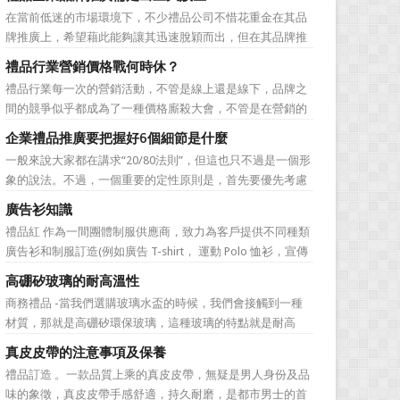
價值不是將品牌鋪設到消費者眼前，而是將品牌印到消費者
在當前低迷的市場環境下，不少禮品公司不惜花重金在其品
心裡 與消費者的心理距離的拉近，並不是一朝一夕的事
牌推廣上，希望藉此能夠讓其迅速脫穎而出，但在其品牌推
情，需要做好持...
廣的營銷管理思路上，也有許多禮品企業走入了幾大誤區而
禮品行業營銷價格戰何時休？
無法自拔，這其中，最為常見的誤區有： 誤區一：不清
禮品行業每一次的營銷活動，不管是線上還是線下，品牌之
楚品牌到底在表達什麼 很多禮品企業在推廣品牌之前，
間的競爭似乎都成為了一種價格廝殺大會，不管是在營銷的
不知道到...
主題推廣之中、產品的介紹之中還是旗艦店的推廣之中，“年
企業禮品推廣要把握好6個細節是什麼
度最低”、“全網最低”等字眼標牌出處皆是。禮品公司都將消
一般來說大家都在講求“20/80法則”，但這也只不過是一個形
費者的目光鎖定在了價格之上。禮品行業的營銷價格戰究竟
象的說法。不過，一個重要的定性原則是，首先要優先考慮
何時可以休止？...
縣級渠道成員，而後再兼顧地市級經銷商，最好是把二者的
廣告衫知識
積極性都調動起來。在這些禮品發放的過程中，在時間和時
禮品紅 作為一間團體制服供應商，致力為客戶提供不同種類
機交錯上也要給與較多地考慮。從目前潤滑油產品推廣的常
廣告衫和制服訂造(例如廣告 T-shirt， 運動 Polo 恤衫，宣傳
見形式來看，...
背心，風褸外套禮品，訂造球衣等)，從公司員工制服，到不
高硼矽玻璃的耐高溫性
同宣傳活動用的制服。禮品紅都可以為客戶度身...
商務禮品 -當我們選購玻璃水盃的時候，我們會接觸到一種
材質，那就是高硼矽環保玻璃，這種玻璃的特點就是耐高
溫，那麼這個耐高溫的溫度限製和準確的含義是什麼呢?禮品
真皮皮帶的注意事項及保養
紅的小編給大家總結如下。 耐熱玻璃【Heat-resistant
禮品訂造 。一款品質上乘的真皮皮帶，無疑是男人身份及品
glass】是指含有耐熱性強的硼酸﹑矽酸成分,能夠...
味的象徵，真皮皮帶手感舒適，持久耐磨，是都市男士的首