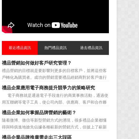
最近禮品資訊
熱門禮品資訊
過去禮品資訊
禮品營銷如何做好客戶研究管理？
禮品營銷的目標就是要影響到更多的目標客戶，並將這些客
戶轉化為購買者。成功的營銷需要禮品經銷商對於客戶進行
相應的分類，了解不同類型客戶的貢獻度，從而有的放矢的
禮品企業應用電子商務提升競爭力的策略研究
制定相應的營銷對策，而這需要對於客戶研究方面更多地投
電子商務就是通過電子手段進行的商業事務活動，通過使
入，這不僅是銷售環節的事，也需要營銷管理策略的整體支
用互聯網等電子工具，使公司內部、供應商、客戶和合作夥
持。具體來說，有以下...
伴之間，利用電子業務共享信息，實現企業間業務流程的電
禮品企業如何掌握品牌營銷的藝術？
子化，配合企業內部的電子化生產管理系統，提高企業的生
隨着微博、微信等新型營銷方式的湧現，很多禮品企業都懂
產、庫存、流通和資金等各個環節的效率。它具有結構性、
得與時俱進地搶先佔據各種嶄新的營銷方式，但披上了嶄新
動態性、社...
的營銷軀殼，卻沒有掌握營銷的靈魂。要知道，營銷真正的
禮品企業品牌推廣需走出三大誤區