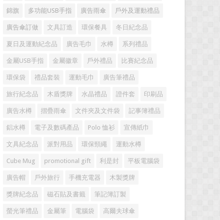
錦旗
多功能USB手指
廣告雨傘
戶外及運動禮品
廣告傘訂做
文具訂造
環保餐具
冬日紀念品
夏日及運動紀念品
廣告毛巾
水樽
系列禮品
金屬USB手指
金屬徽章
戶外禮品
比賽紀念品
環保袋
禮品套裝
運動毛巾
廣告筆禮品
旅行紀念品
木盾獎牌
水晶禮品
證件套
印刷品
廣告水樽
摺疊雨傘
文件夾及文件袋
記事簿禮品
鋁水樽
電子及數碼產品
Polo 恤衫
宣傳紙巾
文具紀念品
派對用品
環保頸繩
運動水樽
Cube Mug
promotional gift
利是封
平板電腦袋
廣告帽
戶外旅行
手機充電器
木製獎牌
獎牌紀念品
磁石貼及書籤
筆記簿訂製
螢光筆禮品
金屬筆
電腦袋
高爾夫球傘