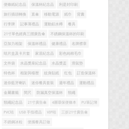
便條紙紀念品
保溫杯紀念品
利是封印刷
旅行插頭轉換
直傘
移動電源
紙巾
背囊
行李牌
記事薄禮品
運動鋁水樽
餐具
21寸單色經典三摺廣告傘
不銹鋼保溫杯的印刷
亞加力相架
保溫杯禮品
健康禮品
名牌襟章
咭片盒及卡片套
家居紀念品
彩色純棉毛巾
文件袋
水晶獎座紀念品
水晶獎盃
滑鼠墊
特色杯
相架與檯暦
紋身貼紙
红包
訂造保溫杯
迷你藍牙喇叭
迷你餐具套裝
週年禮品
運動禮品
金屬書籤
間尺
防漏真空保溫杯
頸繩
頸繩紀念品
21寸廣告傘
4層環保便條本
PU筆記簿
PVC咭
USB 手指禮品
VIP咭
三折21寸廣告傘
不銹鋼冰粒
便攜餐具訂做