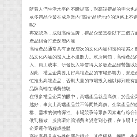
隨着人們生活水平的不斷提高，對高端禮品的需求也
眾多禮品企業在成為業內“高端”品牌地位的道路上不
呢?
專家認為，成就高端品牌，禮品企業需從以下三個方
產品組合打造深層內涵
高端產品通常具有更深層次的文化內涵和技術積累才
品文化內涵的投入上不遺餘力。眾所周知，高端產品
入、員工成本、研發投入等使得大多數產品經營難以
因此，禮品企業要用好高端產品的市場影響力，營造
忙推出高端產品，否則大量的市場投入難以得到應有的
品牌高端在消費體驗
在很多禮品企業的眼中，高端產品就是高價，於是企業
越好，事實上高端產品並不等同於高價。企業產品的
構、需求的價格彈性、市場競爭等眾多因素進行綜合
做到極致、服務環節讓消費者滿意到心裡，在市場上打
企業運作過程成整體
高端產品具有特殊的運作模式，其從研發、採購、生