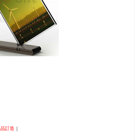
禮品訂造
|