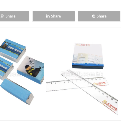
Share
Share
Share