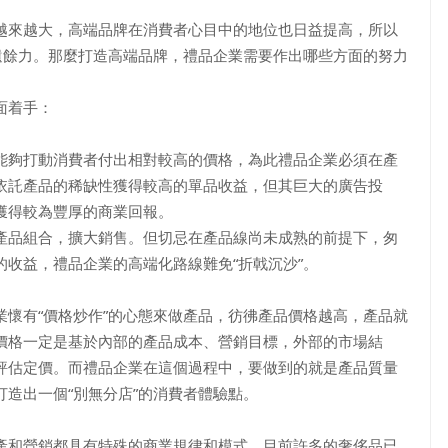
越來越大，高端品牌在消費者心目中的地位也日益提高，所以
遺餘力。那麼打造高端品牌，禮品企業需要作出哪些方面的努力
面着手：
能夠打動消費者付出相對較高的價格，為此禮品企業必須在產
依託產品的稀缺性獲得較高的單品收益，但其巨大的廣告投
獲得較為豐厚的商業回報。
產品組合，擴大銷售。但切忌在產品線尚未成熟的前提下，匆
收益，禮品企業的高端化路線難免“折戟沉沙”。
懷有“價格炒作”的心態來做產品，彷彿產品價格越高，產品就
價格一定是基於內部的產品成本、營銷目標，外部的市場結
評估定價。而禮品企業在這個過程中，要做到的就是產品質量
造出一個“別無分店”的消費者體驗點。
產和營銷都具有特殊的商業規律和模式。目前許多的奢侈品已