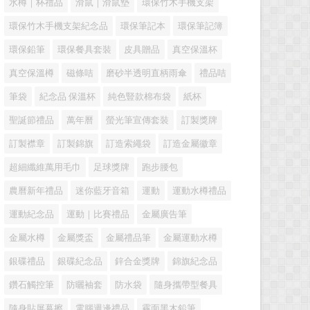
水樽｜杯禮品
滑鼠｜滑鼠墊
環保竹木手機支架
環保竹木手機支架紀念品
環保筆記本
環保筆記簿
環保鉛筆
環保餐具套裝
皮具贈品
真空保溫杯
真空保溫樽
磁條咭
磨砂半透明直柄雨傘
禮品咭
筆袋
紀念品 保溫杯
純色豎款棉布袋
紙杯
聖誕節禮品
萬年曆
螢光筆宣傳套裝
訂製獎牌
訂製襟章
訂製錦旗
訂造索繩袋
訂造金屬徽章
超細纖維萬用毛巾
足球獎牌
跑步腰包
農曆新年禮品
迷你藍牙音箱
運動
運動水樽禮品
運動紀念品
運動｜比賽禮品
金屬廣告筆
金屬水樽
金屬獎盃
金屬禮品筆
金屬運動水樽
銀碟禮品
銀碟紀念品
鋅合金獎牌
錦旗紀念品
鑽石觸控筆
防曬袖套
防水袋
隨身攜帶型餐具
隨身貼屏幕擦
電腦週邊禮品
霧面黑木鉛筆