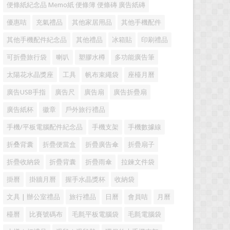
便條紙紀念品 Memo紙 便條簿 便條磚 廣告紙磚
優惠咭
充氣禮品
其他家居用品
其他手機配件
其他手機配件紀念品
其他禮品
冰箱貼
印刷禮品
可折疊旅行袋
喇叭
塑膠水樽
多功能廣告筆
太陽花水晶獎座
工具
帆布束繩袋
座檯月曆
廣告USB手指
廣告尺
廣告扇
廣告折疊扇
廣告紙杯
徽章
戶外旅行禮品
手機/平板電腦配件紀念品
手機支架
手機數據線
折叠背囊
折疊便當盒
折疊廣告傘
折疊扇子
折疊收納袋
折疊背囊
折疊雨傘
拉鍊文件袋
掛曆
掛牆月曆
握手水晶獎杯
收納袋
文具 | 辦公室禮品
旅行禮品
日曆
會員咭
月曆
檯曆
比賽號碼布
毛氈平板電腦袋
毛氈電腦袋