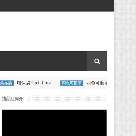
h Data
四色可擦筆-百通電纜
四色可擦筆
350ML 折疊矽
禮品紅簡介