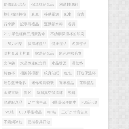
便條紙紀念品
保溫杯紀念品
利是封印刷
旅行插頭轉換
直傘
移動電源
紙巾
背囊
行李牌
記事薄禮品
運動鋁水樽
餐具
21寸單色經典三摺廣告傘
不銹鋼保溫杯的印刷
亞加力相架
保溫杯禮品
健康禮品
名牌襟章
咭片盒及卡片套
家居紀念品
彩色純棉毛巾
文件袋
水晶獎座紀念品
水晶獎盃
滑鼠墊
特色杯
相架與檯暦
紋身貼紙
红包
訂造保溫杯
迷你藍牙喇叭
迷你餐具套裝
週年禮品
運動禮品
金屬書籤
間尺
防漏真空保溫杯
頸繩
頸繩紀念品
21寸廣告傘
4層環保便條本
PU筆記簿
PVC咭
USB 手指禮品
VIP咭
三折21寸廣告傘
不銹鋼冰粒
便攜餐具訂做