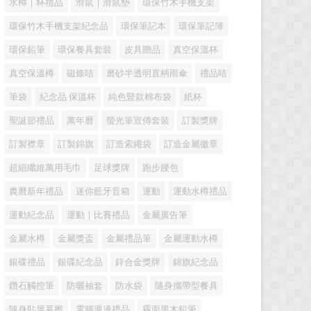
水樽｜杯禮品
滑鼠｜滑鼠墊
環保竹木手機支架
環保竹木手機支架紀念品
環保筆記本
環保筆記簿
環保鉛筆
環保餐具套裝
皮具贈品
真空保溫杯
真空保溫樽
磁條咭
磨砂半透明直柄雨傘
禮品咭
筆袋
紀念品 保溫杯
純色豎款棉布袋
紙杯
聖誕節禮品
萬年曆
螢光筆宣傳套裝
訂製獎牌
訂製襟章
訂製錦旗
訂造索繩袋
訂造金屬徽章
超細纖維萬用毛巾
足球獎牌
跑步腰包
農曆新年禮品
迷你藍牙音箱
運動
運動水樽禮品
運動紀念品
運動｜比賽禮品
金屬廣告筆
金屬水樽
金屬獎盃
金屬禮品筆
金屬運動水樽
銀碟禮品
銀碟紀念品
鋅合金獎牌
錦旗紀念品
鑽石觸控筆
防曬袖套
防水袋
隨身攜帶型餐具
隨身貼屏幕擦
電腦週邊禮品
霧面黑木鉛筆