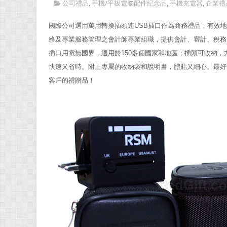
公司禮品
,
手機/平板電腦配件紀念品
,
手機充電器
,
企業禮
國際公司選用萬用轉換插頭連USB插口作為商務禮品，有效地讓客人
絡及專業服務管理之會計師專業組職，提供會計、審計、稅務
插口用電無國界，適用於150多個國家和地區；插頭可收納，
快速又省時。附上專屬的收納袋和說明書，體貼又細心。最好
客戶的禮贈品！