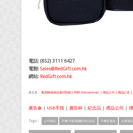
電話: (852) 3111 6427
電郵:
Sales@RedGift.com.hk
網站:
RedGift.com.hk
原文見：
萬用轉換插頭連USB插口-RSM International | 禮品公司 | 禮品訂造 |
廣告傘
|
USB手指
|
廣告杯
|
紀念品
|
禮品公司
|
Tags :
公司禮品
手機/平板電腦配件紀念品
手機充電器
企業禮品