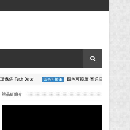
四色可擦筆-百通電纜
四色可擦筆
350ML 折疊矽膠咖啡杯特
禮品紅簡介