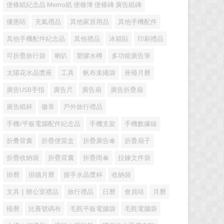
便條紙紀念品 Memo紙 便條簿 便條磚 廣告紙磚
優惠咭
充氣禮品
其他家居用品
其他手機配件
其他手機配件紀念品
其他禮品
冰箱貼
印刷禮品
可折疊旅行袋
喇叭
塑膠水樽
多功能廣告筆
太陽花水晶獎座
工具
帆布束繩袋
座檯月曆
廣告USB手指
廣告尺
廣告扇
廣告折疊扇
廣告紙杯
徽章
戶外旅行禮品
手機/平板電腦配件紀念品
手機支架
手機數據線
折叠背囊
折疊便當盒
折疊廣告傘
折疊扇子
折疊收納袋
折疊背囊
折疊雨傘
拉鍊文件袋
掛曆
掛牆月曆
握手水晶獎杯
收納袋
文具 | 辦公室禮品
旅行禮品
日曆
會員咭
月曆
檯曆
比賽號碼布
毛氈平板電腦袋
毛氈電腦袋