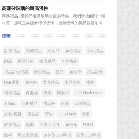
送禮。但是，禮品選擇...
伴之間，利用電子業務共享信息，實現企業間業務流程的電
高硼矽玻璃的耐高溫性
子化，配合企業內部的電子化生產管理系統，提高企業的生
商務禮品 -當我們選購玻璃水盃的時候，我們會接觸到一種
產、庫存、流通和資金等各個環節的效率。它具有結構性、
材質，那就是高硼矽環保玻璃，這種玻璃的特點就是耐高
動態性、社...
溫，那麼這個耐高溫的溫度限製和準確的含義是什麼呢?禮品
標籤
紅的小編給大家總結如下。 耐熱玻璃【Heat-resistant
glass】是指含有耐熱性強的硼酸﹑矽酸成分,能夠...
訂造禮品
宣傳禮品
紀念品
廣告禮品
公司禮品
贈品
禮品訂造
推廣禮品
企業禮品
禮品訂做資訊
廣告贈品
禮品
廣告筆
禮品訂做
USB手指
廣告杯
文具禮品
水晶獎座
禮物
環保禮品
保溫杯
獎牌
陶瓷杯
USB Flash Drive
T-Shirt
商務禮品
禮品杯
銀碟
USB禮品
外套/風褸
廣告衫
背心
USB Flash
獎盃
家居禮品
旗幟
冷感冰毛巾
廣告傘
POLO
恤衫
辦公室禮品
迷你型USB手指
造型USB手指