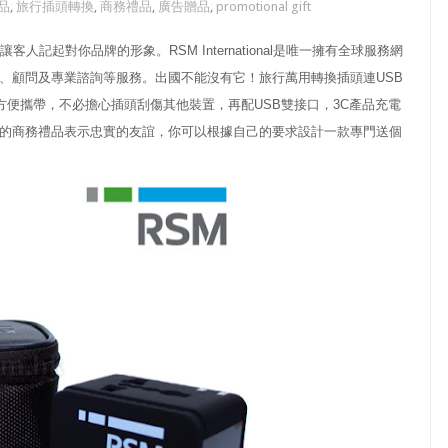
品
,
旅行插頭轉換
,
商務禮品
,
廣告贈品
,
promotional gift
記起對你品牌的形象。RSM International是唯一擁有全球服務網
、顧問及專業諮詢等服務。出國不能沒有它！旅行萬用轉換插頭連USB
方便攜帶，不必擔心插頭刮傷其他裝置，再配USB雙接口，3C產品充電
的商務禮品表示忠實的友誼，你可以根據自己的要求設計一款專門送個