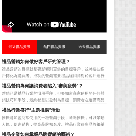
最近禮品資訊
熱門禮品資訊
過去禮品資訊
禮品營銷如何做好客戶研究管理？
禮品營銷的目標就是要影響到更多的目標客戶，並將這些客
戶轉化為購買者。成功的營銷需要禮品經銷商對於客戶進行
相應的分類，了解不同類型客戶的貢獻度，從而有的放矢的
禮品營銷為何讓消費者陷入“審美疲勞”？
制定相應的營銷對策，而這需要對於客戶研究方面更多地投
營銷已是禮品行業的慣用手段，但要知道商家使用的任何營
入，這不僅是銷售環節的事，也需要營銷管理策略的整體支
銷技巧和手段，最終都是以盈利為目標，消費者在選購商品
持。具體來說，有以下...
時最為關注的便是如何利用最低的費用購買到最超值的貨
禮品行業盛行“主題推廣”活動
品。在禮品公司使用常規的營銷方式的同時，消費者也不免
推廣是加盟商常使用的一種營銷手段，通過推廣，可以帶動
走陷入了“審美疲勞”。 編者總結了最讓消費者對禮品行
人氣，促進銷售，提高品牌知名度。禮品行業很多品牌都舉
業營銷產生免疫...
辦過多場推廣活動，來帶動品牌的提升，然而，隨着推廣活
禮品企業如何掌握品牌營銷的藝術？