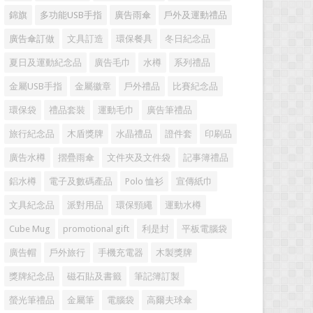
錦旗
多功能USB手指
廣告雨傘
戶外及運動禮品
廣告傘訂做
文具訂造
環保餐具
冬日紀念品
夏日及運動紀念品
廣告毛巾
水樽
系列禮品
金屬USB手指
金屬徽章
戶外禮品
比賽紀念品
環保袋
禮品套裝
運動毛巾
廣告筆禮品
旅行紀念品
木盾獎牌
水晶禮品
證件套
印刷品
廣告水樽
摺疊雨傘
文件夾及文件袋
記事簿禮品
鋁水樽
電子及數碼產品
Polo 恤衫
宣傳紙巾
文具紀念品
派對用品
環保頸繩
運動水樽
Cube Mug
promotional gift
利是封
平板電腦袋
廣告帽
戶外旅行
手機充電器
木製獎牌
獎牌紀念品
磁石貼及書籤
筆記簿訂製
螢光筆禮品
金屬筆
電腦袋
高爾夫球傘