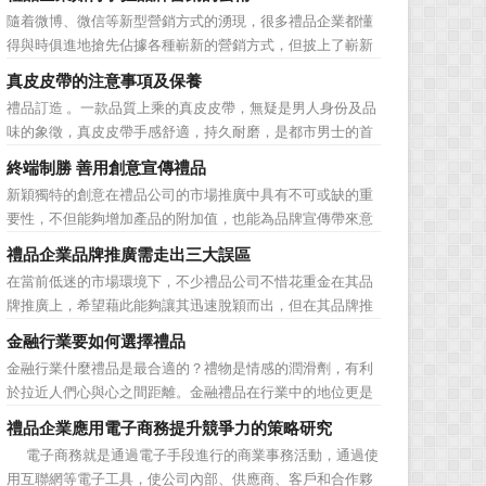
動的普遍，消費者對於這種推廣已經見怪不怪了。 所
隨着微博、微信等新型營銷方式的湧現，很多禮品企業都懂
以，儘管現在許多商家打着賠本推廣、以跳樓價銷售的口號
得與時俱進地搶先佔據各種嶄新的營銷方式，但披上了嶄新
大搞活動，但生意...
的營銷軀殼，卻沒有掌握營銷的靈魂。要知道，營銷真正的
真皮皮帶的注意事項及保養
價值不是將品牌鋪設到消費者眼前，而是將品牌印到消費者
禮品訂造 。一款品質上乘的真皮皮帶，無疑是男人身份及品
心裡 與消費者的心理距離的拉近，並不是一朝一夕的事
味的象徵，真皮皮帶手感舒適，持久耐磨，是都市男士的首
情，需要做好持...
選。當你還在髮愁老爸生日禮物送什麼的時候，一款真皮皮
終端制勝 善用創意宣傳禮品
帶就是非常不錯的選擇。但是真皮皮帶如果疏於保養，也會
新穎獨特的創意在禮品公司的市場推廣中具有不可或缺的重
黯然失色，出現裂痕和破損的痕跡，今天小編就爲大家分享
要性，不但能夠增加產品的附加值，也能為品牌宣傳帶來意
真皮皮帶的注意事項...
想不到的促進作用。禮品公司如果能夠巧妙運用這些獨具創
禮品企業品牌推廣需走出三大誤區
意的宣傳禮品來提升宣傳技巧，在終端推廣中將更具競爭
在當前低迷的市場環境下，不少禮品公司不惜花重金在其品
力。 打火機、煙灰缸、鑰匙鏈、毛巾……當今市場上的
牌推廣上，希望藉此能夠讓其迅速脫穎而出，但在其品牌推
宣傳品幾乎是司空...
廣的營銷管理思路上，也有許多禮品企業走入了幾大誤區而
金融行業要如何選擇禮品
無法自拔，這其中，最為常見的誤區有： 誤區一：不清
金融行業什麼禮品是最合適的？禮物是情感的潤滑劑，有利
楚品牌到底在表達什麼 很多禮品企業在推廣品牌之前，
於拉近人們心與心之間距離。金融禮品在行業中的地位更是
不知道到...
不容忽視，因為禮品即是企業形象的象徵，又是企業地位的
禮品企業應用電子商務提升競爭力的策略研究
彰顯，同時對收禮人來說，一份禮物的永恆意義是語言難以
電子商務就是通過電子手段進行的商業事務活動，通過使
企及的。難怪有人曾說：再省也不能省禮物，再窮也不能窮
用互聯網等電子工具，使公司內部、供應商、客戶和合作夥