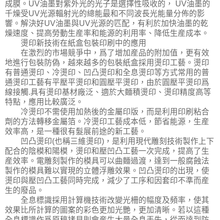
成膜。UV油墨對紫外光的光子是選擇性吸收的， UV油墨的
千燥受UV光源輻射光的總能最和不同波長光能量分佈的影
響。解決好UV油墨與UV光源的匹配，有利於加快油墨的乾
燥速度、提高勞動生産率和能源的利用率、降低生産成本。
燙印新技術在紙盒包裝印刷中的應用
在激烈的市場競爭中，爲了增加産品的附加值，更有效
地進行包裝防偽，越來越多的包裝紙盒採用燙印工藝。燙印
有普通燙印、冷燙印、凹凸燙印和全息燙印等方式常用的普
通燙印工藝有平壓平燙印和圓壓平燙印，由於圓壓平燙印爲
線接觸.具有燙印基材廠泛、適於大麵積燙印、燙印精度高等
特點，應用比較廣泛。
冷燙印不需使用加熱後的金屬印版，而是利用印刷粘合
劑的方法轉移金屬箔。冷燙印工藝成本低，節省能源，生産
效率高，是一種很有髮展前途的新工藝。
凹凸燙印(也稱三維燙印)，是利用現代雕刻技術製作上下
配合的陰模和陽模，燙印和壓凹凸工藝一次完成，提高了生
産效率。電雕刻製作的模具可以曲麵過渡，達到一般腐蝕法
製作的模具難以實現的立體浮雕效果。凹凸燙印的出現，使
燙印與壓凹凸工藝同時完成，減少了工序和因套印不準而産
生的廢品。
全息標識採用計算機技術改變光柵的幅度及頻率，使其
效果比所計算的圖案的彩色更加光艷，更加清晰。若以這種
全息標識作爲原稿拷貝則會産生大量全息丟失，從而達到防