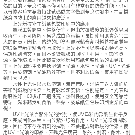
偽的目的。全息標識不僅可以具有非常好的防偽性能，也可
以根據客戶需要將特殊號碼或文字做到全息標識中，在高檔
紙盒包裝上的應用越來越廣泛。
上光新技術在紙盒包裝印刷中的應用
覆膜工藝簡單、價格便宜，但由於覆膜後的紙張難以回
收再生，不可降解、易造成白色污染，長期使用還會危害工
人的健康。因此，傳統的即塗型覆膜粘合劑材料將被高質量
的環保型新型粘合劑所取代。上光不僅可以增強表麵光亮、
保護印刷圖文，而且不影響紙張的回收再利用，可節省資
源、保護環境。因此被廣泛地應用於紙包裝印品的表麵加
工。上光塗料主要包括溶劑上光油，水性上光油、UV上光油
等。由於溶劑上光油功效不佳，且不利於環保，應用範圍受
到很大限製。
水性上光油以水爲溶劑，無毒無味，消除了對人體的危
害和對環境的污染，具有乾澡速度快、性能穩定、上光表麵
耐磨性好、印後加工適性寬、熱封性能好、使用安全可靠等
特點，越來越受到食品、醫藥、菸草紙盒包裝印刷企業的重
視。
UV上光依靠紫外光的照射，使UV塗料內部髮生化學反
應，完成固化過程。由於紫外線的作用， UV上光時瞬間乾
燥，固化時不存在溶劑的揮髮，不會造成對環境的污染。使
用UV上光油的印品，表麵光澤度高，耐熱、耐磨、耐水、耐