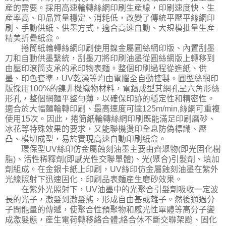
産的需要。採用高速輪轉絲網印刷生産線，印刷速度快、生
産率高、印品質量穩定、消耗低，改變了傳統平壓平絲網印
刷、手動供紙、供墨方式，適合高速自動、大規模批量生産
精美折疊紙盒。
捲筒紙輪轉絲網印刷使用鎳金屬圓絲網印版、內置刮墨
刀和自動供墨繫統，刮墨刀將印刷油墨從圓絲網版上轉移到
由壓印滾筒支承的承印物表麵。整個印刷過程從進紙、供
墨、印色套準，UV乾澡等均由電腦全自動控製。圓型絲網印
版採用100%的鎳非機織物材料，電鑄成型其網孔呈六角形絲
形孔，整個網麵平整勻薄，以確保印跡的穩定性和精密性。
適合於大幅麵輪轉印刷、最高速度可達125m/min,絲網可重複
使用15次。因此，捲筒紙輪轉絲網印刷既能滿足印刷磨砂、
冰花等特殊效果的要求，又能聯機燙印全息防偽標識、壓
凸、模切成型，易於實現高速自動印刷紙盒。
環保型UV絲印仿金屬蝕刻油墨主要由齊聚物(即光固化樹
脂)、活性稀釋劑(即感光性交聯單體)、光(聚合)引髮劑、填加
劑組成。在金銀卡紙上印刷，UV絲印仿金屬蝕刻油墨在紫外
光線照射下迅速固化，印刷品表麵産生磨砂效果。
在紫外光照射下，UV油墨中的光聚合引髮劑吸收一定波
長的光子，激髮到激髮態，形成自由基或離子。然後通過分
子間能量的傳遞，使聚合性預聚物和感光性單體等高分子變
成激髮態，産生電荷轉移絡合體;絡合休不斷交聯架颱、固化