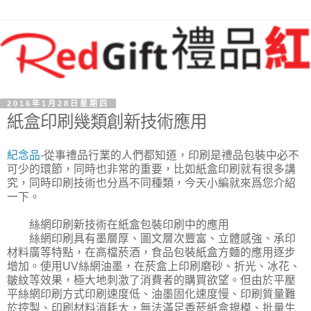
2016年1月28日星期四
紙盒印刷幾類創新技術應用
紀念品
-從事禮品行業的人們都知道，印刷是禮品包裝中必不
可少的環節，同時也非常的重要，比如紙盒印刷就有很多講
究，同時印刷技術也分爲不同種類，今天小編就來爲您介紹
一下。
絲網印刷新技術在紙盒包裝印刷中的應用
絲網印刷具有墨層厚、圖文層次豐富、立體感強、承印
材料廣等特點，在高檔菸酒，食品包裝紙盒方麵的應用逐步
增加。使用UV絲網油墨，在菸盒上印刷磨砂、折光、冰花、
皺紋等效果，極大地刺激了消費者的購買欲望。但由於平壓
平絲網印刷方式印刷速度低、油墨固化速度慢、印刷質量難
於控製、印刷材料消耗大，無法滿足香菸紙盒規模、批量生