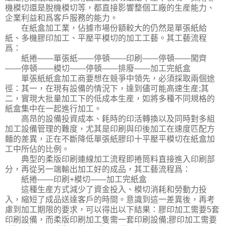
機模切還是脫機模切等，都直接影響整個工廠的生産能力、
企業利益和爲客戶服務的能力。
在紙盒加工業，佔據市場份額較大的仍然是單張紙給
紙、多機膠印加工、平壓平模切的加工工藝。其工藝流程
爲：
紙捲——單張紙——停頓——印刷——停頓——闖齊
——停頓——模切——停頓——排廢——加工完紙盒
單張紙紙盒加工商要想在競爭中領先，必須採取兩個途
徑：其一，在現有設備的情況下，達到儘可能高速生産;其
二，實現大批量加工下的低成本生産，如將多種不同規格的
紙盒集中在一起進行加工。
高昂的設備投資成本、耗時的印活轉換以及同時對多組
加工設備管理的難度，尤其是印刷與印後加工在速度匹配方
麵的差異，正在不斷降低單張紙膠印十平壓平模切在紙盒加
工中所佔的比例。
典型的柔版印刷連線加工流程即捲筒料直接進入印刷部
分，再從另一端輸出加工好的成品，其工藝流程爲：
紙捲——印刷+模切——加工完紙盒
這種生産方式減少了資金投入、模切消耗和勞動力投
入，縮短了成品送達客戶的時間。意識到這一差異後，再考
慮到加工期限的要求，可以得出以下結果：膠印加工需要5套
印刷設備，而柔版印刷加工隻需一套印刷設備;膠印加工需要