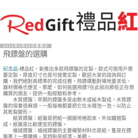
2015年4月26日星期日
飛鏢盤的選購
紀念品
-禮品紅，新推出多款飛鏢盤的定製，款式可按用戶需
要定製，厚度尺寸也是可按需定製，歡迎大家的諮詢與訂
購，我們絕對高標準的完成任務，飛鏢運動對場地要求低、
器材價格也便宜，那麼，如何挑選飛鏢?在此就向那些正在想
購買的朋友，提供一點經驗和參考。
木質鏢盤：早期的鏢盤多是由軟木或榆木製成。木質鏢
盤的保養很麻煩，一般每晚都要把它在水裡泡一泡，以防止
其乾裂變形。
紙質鏢盤：紙盤是把紙一圈圈地捲起來，外加鐵箍製
成。紙盤是比較便宜的鏢盤。
植絨鏢盤：植絨鏢盤的主要襯墊材料也是紙，隻是在鏢
盤裹上一層纖維，其特點是經濟、美觀。