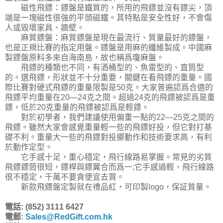
磁性飛鏢：鏢盤是鐵質的，所用的飛鏢並沒有鏢尖，頂
端是一塊磁性很強的平頭磁鐵。其特點是安全性好，不會傷
人或毀壞家具、牆壁。
麻質鏢盤：麻質鏢盤是現在最流行、質量最好的鏢盤，
也是正規比賽的指定用盤。鏢盤是用麻的纖維製成。中國麻
製鏢盤原料多來自海南島，故也稱爲瓊麻盤。
飛鏢的種類也不同，有酒桶型的、魚雷型的、直筒型
的。選飛鏢，形狀並不十分重要，關鍵在看飛鏢的重量。國
際比賽對硬式飛鏢的重量限製是50克。大家普遍認爲合適的
飛鏢平均重量在20—24克之間。超過24克的飛鏢被認爲是重
鏢，低於20克重量的飛鏢被認爲是輕鏢。
對於初學者，我們建議使用偏重一點的22—25克之間的
飛鏢。雖然大家會感覺重量輕一些的飛鏢好投，但它對打基
礎不利。重量大一些的飛鏢對投擲動作和技術要求高，有利
於動作定型。
它手感十足，重心穩定，飛行線路易掌握。常見的劣質
飛鏢鏢筒很短，鏢桿與鏢翼合而爲一;它手感過輕，飛行線路
很不穩定，千萬不要貪便宜去買。
新款飛鏢盤定製就在禮品紅，可印製logo，保証質量。
電話: (852) 3111 6427
電郵:
Sales@RedGift.com.hk