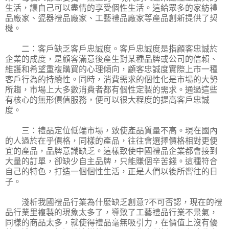
生活，讓自己可以盡情的享受個性生活。這給眾多的家紡禮
品廠家、瓷器禮品廠家、工藝禮品廠家等產品創新提供了契
機。
二：客戶缺乏客戶忠誠度。客戶忠誠度是指顧客忠誠於
企業的成度，是顧客滿意後產生對某種品牌或公司的信賴、
維護和希望重複購買的心理傾向，顧客忠誠度實際上市一種
客戶行為的持續性。同時，消費需求的個性化是市場的大勢
所趨，市場上大多數消費者都有個性定製的需求。通過這些
有核心的無形價值服務，便可以很大程度的提高客戶忠誠
度。
三：禮品定位低端市場，致使產品質量不高。現在國內
的人過於在乎價格，同樣的產品，往往會選擇價格相對更便
宜的產品，品牌意識缺乏。這樣致使中國禮品企業都會接到
大量的訂單，卻缺少自主品牌，只能賺個辛苦錢。這種符合
自己的特色，打造一個個性生活，正是人們以後所嚮往的日
子。
淺析我國禮品行業為什麼缺乏創意?不可否認，現在的禮
品行業里複製的現象太多了，導致了工藝禮品行業不景氣，
同樣的商品太多，就使得禮品毫無吸引力，在價值上沒有優