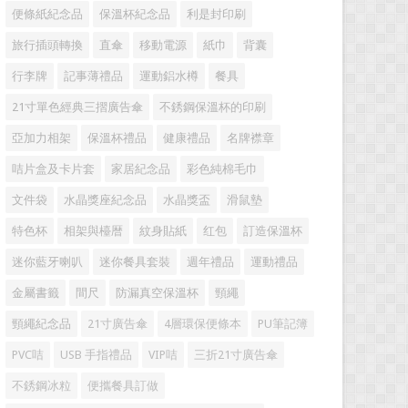
便條紙紀念品
保溫杯紀念品
利是封印刷
旅行插頭轉換
直傘
移動電源
紙巾
背囊
行李牌
記事薄禮品
運動鋁水樽
餐具
21寸單色經典三摺廣告傘
不銹鋼保溫杯的印刷
亞加力相架
保溫杯禮品
健康禮品
名牌襟章
咭片盒及卡片套
家居紀念品
彩色純棉毛巾
文件袋
水晶獎座紀念品
水晶獎盃
滑鼠墊
特色杯
相架與檯暦
紋身貼紙
红包
訂造保溫杯
迷你藍牙喇叭
迷你餐具套裝
週年禮品
運動禮品
金屬書籤
間尺
防漏真空保溫杯
頸繩
頸繩紀念品
21寸廣告傘
4層環保便條本
PU筆記簿
PVC咭
USB 手指禮品
VIP咭
三折21寸廣告傘
不銹鋼冰粒
便攜餐具訂做