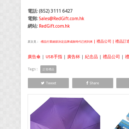
電話: (852) 3111 6427
電郵:
Sales@RedGift.com.hk
網站:
RedGift.com.hk
| 禮品公司 | 禮品訂造 
原文見：
-禮品行業細節決定品牌成敗時代已然到來
廣告傘
|
USB手指
|
廣告杯
|
紀念品
|
禮品公司
|
Tags :
訂造禮品
Tweet
Share