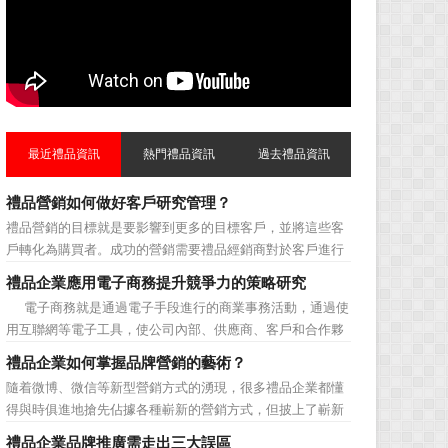
最近禮品資訊
熱門禮品資訊
過去禮品資訊
禮品營銷如何做好客戶研究管理？
禮品營銷的目標就是要影響到更多的目標客戶，並將這些客
戶轉化為購買者。成功的營銷需要禮品經銷商對於客戶進行
相應的分類，了解不同類型客戶的貢獻度，從而有的放矢的
禮品企業應用電子商務提升競爭力的策略研究
制定相應的營銷對策，而這需要對於客戶研究方面更多地投
電子商務就是通過電子手段進行的商業事務活動，通過使
入，這不僅是銷售環節的事，也需要營銷管理策略的整體支
用互聯網等電子工具，使公司內部、供應商、客戶和合作夥
持。具體來說，有以下...
伴之間，利用電子業務共享信息，實現企業間業務流程的電
禮品企業如何掌握品牌營銷的藝術？
子化，配合企業內部的電子化生產管理系統，提高企業的生
隨着微博、微信等新型營銷方式的湧現，很多禮品企業都懂
產、庫存、流通和資金等各個環節的效率。它具有結構性、
得與時俱進地搶先佔據各種嶄新的營銷方式，但披上了嶄新
動態性、社...
的營銷軀殼，卻沒有掌握營銷的靈魂。要知道，營銷真正的
禮品企業品牌推廣需走出三大誤區