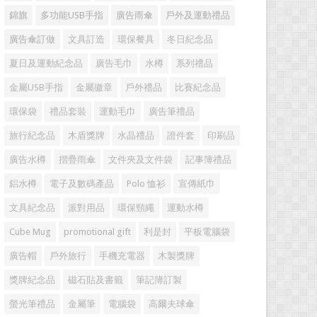
錦旗
多功能USB手指
廣告雨傘
戶外及運動禮品
廣告傘訂做
文具訂造
環保餐具
冬日紀念品
夏日及運動紀念品
廣告毛巾
水樽
系列禮品
金屬USB手指
金屬徽章
戶外禮品
比賽紀念品
環保袋
禮品套裝
運動毛巾
廣告筆禮品
旅行紀念品
木盾獎牌
水晶禮品
證件套
印刷品
廣告水樽
摺疊雨傘
文件夾及文件袋
記事簿禮品
鋁水樽
電子及數碼產品
Polo 恤衫
宣傳紙巾
文具紀念品
派對用品
環保頸繩
運動水樽
Cube Mug
promotional gift
利是封
平板電腦袋
廣告帽
戶外旅行
手機充電器
木製獎牌
獎牌紀念品
磁石貼及書籤
筆記簿訂製
螢光筆禮品
金屬筆
電腦袋
高爾夫球傘