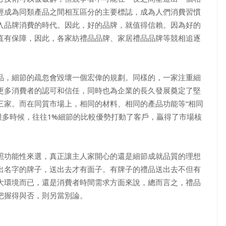
經成為同類產品之間相互區分的主要標誌，成為人們消費習慣
入品牌消費的時代。因此，好的品牌，就值得信賴。因為好的
直有保障，因此，各家紡禮品品牌、家居禮品品牌等競相追逐
，細節的疏忽會毀壞一個宏偉的規劃。同樣的，一家注重細
更多消費者的認可和信任，同時也為企業的長久發展奠定了堅
三家。而在同質市場上，相同的材料、相同的產品功能等“相同
很多時候，往往1%細節的比較優勢打動了客戶，贏得了市場核
功能性來選，真正讓主人家開心的還是細節成就品質的理想
出名字的牌子，送出去才有面子。有牌子的禮品送出去不但有
大環境而已，還是消費者時間需求方面來說，總而言之，禮品
把握得與否，則另當別論。