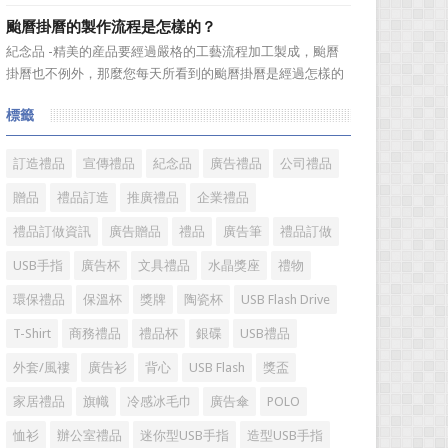
選。當你還在髮愁老爸生日禮物送什麼的時候，一款真皮皮
颱曆掛曆的製作流程是怎樣的？
帶就是非常不錯的選擇。但是真皮皮帶如果疏於保養，也會
紀念品 -精美的産品要經過嚴格的工藝流程加工製成，颱曆
黯然失色，出現裂痕和破損的痕跡，今天小編就爲大家分享
掛曆也不例外，那麼您每天所看到的颱曆掛曆是經過怎樣的
真皮皮帶的注意事項...
加工流程製作出來的呢?今天小編就來爲您介紹一下。
標籤
颱曆掛曆製作流程 1、專版颱曆掛曆是相對於通用內容
的颱曆掛曆而言，根據您的要求進行單獨的設計、製作、印
刷。內容...
訂造禮品
宣傳禮品
紀念品
廣告禮品
公司禮品
贈品
禮品訂造
推廣禮品
企業禮品
禮品訂做資訊
廣告贈品
禮品
廣告筆
禮品訂做
USB手指
廣告杯
文具禮品
水晶獎座
禮物
環保禮品
保溫杯
獎牌
陶瓷杯
USB Flash Drive
T-Shirt
商務禮品
禮品杯
銀碟
USB禮品
外套/風褸
廣告衫
背心
USB Flash
獎盃
家居禮品
旗幟
冷感冰毛巾
廣告傘
POLO
恤衫
辦公室禮品
迷你型USB手指
造型USB手指