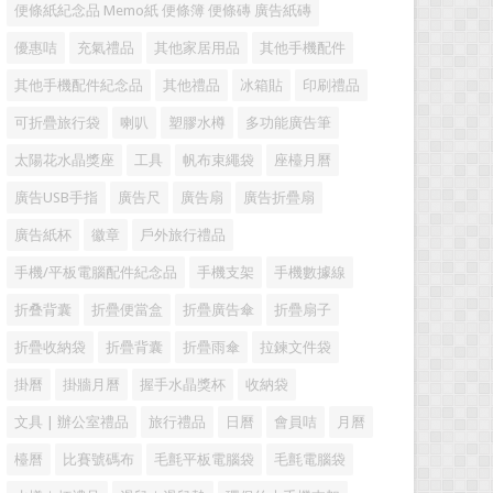
便條紙紀念品 Memo紙 便條簿 便條磚 廣告紙磚
優惠咭
充氣禮品
其他家居用品
其他手機配件
其他手機配件紀念品
其他禮品
冰箱貼
印刷禮品
可折疊旅行袋
喇叭
塑膠水樽
多功能廣告筆
太陽花水晶獎座
工具
帆布束繩袋
座檯月曆
廣告USB手指
廣告尺
廣告扇
廣告折疊扇
廣告紙杯
徽章
戶外旅行禮品
手機/平板電腦配件紀念品
手機支架
手機數據線
折叠背囊
折疊便當盒
折疊廣告傘
折疊扇子
折疊收納袋
折疊背囊
折疊雨傘
拉鍊文件袋
掛曆
掛牆月曆
握手水晶獎杯
收納袋
文具 | 辦公室禮品
旅行禮品
日曆
會員咭
月曆
檯曆
比賽號碼布
毛氈平板電腦袋
毛氈電腦袋