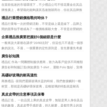
價值不是將品牌鋪設到消費者眼前，而是將品牌印到消費者
在當前低迷的市場環境下，不少禮品公司不惜花重金在其品
心裡 與消費者的心理距離的拉近，並不是一朝一夕的事
牌推廣上，希望藉此能夠讓其迅速脫穎而出，但在其品牌推
情，需要做好持...
廣的營銷管理思路上，也有許多禮品企業走入了幾大誤區而
禮品行業營銷價格戰何時休？
無法自拔，這其中，最為常見的誤區有： 誤區一：不清
禮品行業每一次的營銷活動，不管是線上還是線下，品牌之
楚品牌到底在表達什麼 很多禮品企業在推廣品牌之前，
間的競爭似乎都成為了一種價格廝殺大會，不管是在營銷的
不知道到...
主題推廣之中、產品的介紹之中還是旗艦店的推廣之中，“年
企業禮品推廣要把握好6個細節是什麼
度最低”、“全網最低”等字眼標牌出處皆是。禮品公司都將消
一般來說大家都在講求“20/80法則”，但這也只不過是一個形
費者的目光鎖定在了價格之上。禮品行業的營銷價格戰究竟
象的說法。不過，一個重要的定性原則是，首先要優先考慮
何時可以休止？...
縣級渠道成員，而後再兼顧地市級經銷商，最好是把二者的
廣告衫知識
積極性都調動起來。在這些禮品發放的過程中，在時間和時
禮品紅 作為一間團體制服供應商，致力為客戶提供不同種類
機交錯上也要給與較多地考慮。從目前潤滑油產品推廣的常
廣告衫和制服訂造(例如廣告 T-shirt， 運動 Polo 恤衫，宣傳
見形式來看，...
背心，風褸外套禮品，訂造球衣等)，從公司員工制服，到不
高硼矽玻璃的耐高溫性
同宣傳活動用的制服。禮品紅都可以為客戶度身...
商務禮品 -當我們選購玻璃水盃的時候，我們會接觸到一種
材質，那就是高硼矽環保玻璃，這種玻璃的特點就是耐高
溫，那麼這個耐高溫的溫度限製和準確的含義是什麼呢?禮品
真皮皮帶的注意事項及保養
紅的小編給大家總結如下。 耐熱玻璃【Heat-resistant
禮品訂造 。一款品質上乘的真皮皮帶，無疑是男人身份及品
glass】是指含有耐熱性強的硼酸﹑矽酸成分,能夠...
味的象徵，真皮皮帶手感舒適，持久耐磨，是都市男士的首