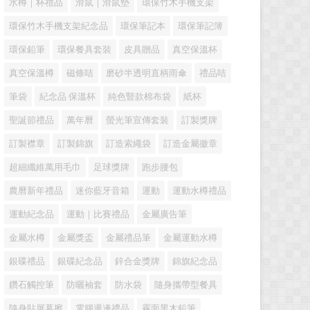
水樽｜杯禮品
滑鼠｜滑鼠墊
環保竹木手機支架
環保竹木手機支架紀念品
環保筆記本
環保筆記簿
環保鉛筆
環保餐具套裝
皮具贈品
真空保溫杯
真空保溫樽
磁條咭
磨砂半透明直柄雨傘
禮品咭
筆袋
紀念品 保溫杯
純色豎款棉布袋
紙杯
聖誕節禮品
萬年曆
螢光筆宣傳套裝
訂製獎牌
訂製襟章
訂製錦旗
訂造索繩袋
訂造金屬徽章
超細纖維萬用毛巾
足球獎牌
跑步腰包
農曆新年禮品
迷你藍牙音箱
運動
運動水樽禮品
運動紀念品
運動｜比賽禮品
金屬廣告筆
金屬水樽
金屬獎盃
金屬禮品筆
金屬運動水樽
銀碟禮品
銀碟紀念品
鋅合金獎牌
錦旗紀念品
鑽石觸控筆
防曬袖套
防水袋
隨身攜帶型餐具
隨身貼屏幕擦
電腦週邊禮品
霧面黑木鉛筆