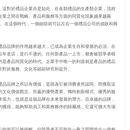
，這對於禮品企業亦是如此，在各類禮品的生產類企業，流程
企業之間在戰略、產品和服務等方面的同質化現象越來越嚴
代。在這個時代，一個細節就可以左右一個禮品公司的成敗和興
品品牌的作用越來越大，已成為企業生存和發展的必須。在
百年老店，是行不通的。任何新產品一上市，都會被競爭者模
的是產品同質化的時代。企業手中唯一的利器就是產品的禮品
於對於服務、文化等細節研究和提升。
品品牌之所以有價值，是因為它被消費者所認同。而獲取這
的文化價值觀念、所處的優勢產業、獨特創新模式、優秀的服
來張力，也就是這個品牌在未來發展的潛力。且卓越的品牌，
的獲得，能夠幫助員工和業務夥伴的歸屬感，它還可擴大市場
技術可以被破解，但競爭者不可能在一夜之間塑造出一個相