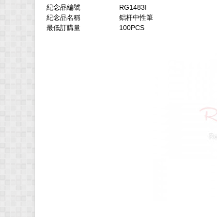
紀念品編號
RG1483I
紀念品名稱
鋁杆中性筆
最低訂購量
100PCS