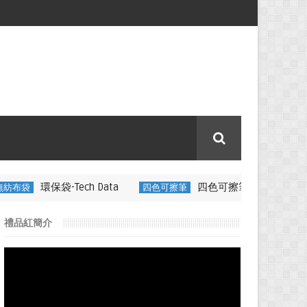
ch Data
四色可擦筆-百通電纜
四色可擦筆
350ML 折疊矽
禮品紅簡介