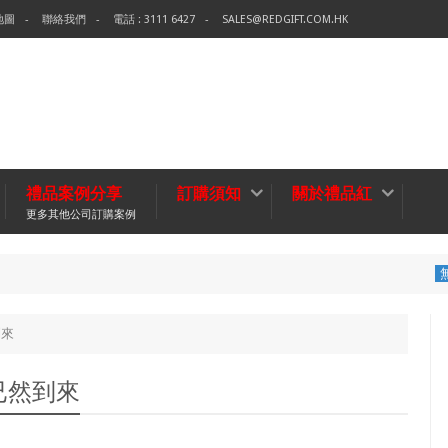
地圖
聯絡我們
電話 : 3111 6427
SALES@REDGIFT.COM.HK
禮品案例分享
訂購須知
關於禮品紅
更多其他公司訂購案例
環保袋-Te
無紡布袋
到來
已然到來