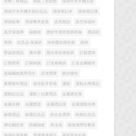
水樽｜杯禮品
滑鼠｜滑鼠墊
環保竹木手機支架
環保竹木手機支架紀念品
環保筆記本
環保筆記簿
環保鉛筆
環保餐具套裝
皮具贈品
真空保溫杯
真空保溫樽
磁條咭
磨砂半透明直柄雨傘
禮品咭
筆袋
紀念品 保溫杯
純色豎款棉布袋
紙杯
聖誕節禮品
萬年曆
螢光筆宣傳套裝
訂製獎牌
訂製襟章
訂製錦旗
訂造索繩袋
訂造金屬徽章
超細纖維萬用毛巾
足球獎牌
跑步腰包
農曆新年禮品
迷你藍牙音箱
運動
運動水樽禮品
運動紀念品
運動｜比賽禮品
金屬廣告筆
金屬水樽
金屬獎盃
金屬禮品筆
金屬運動水樽
銀碟禮品
銀碟紀念品
鋅合金獎牌
錦旗紀念品
鑽石觸控筆
防曬袖套
防水袋
隨身攜帶型餐具
隨身貼屏幕擦
電腦週邊禮品
霧面黑木鉛筆