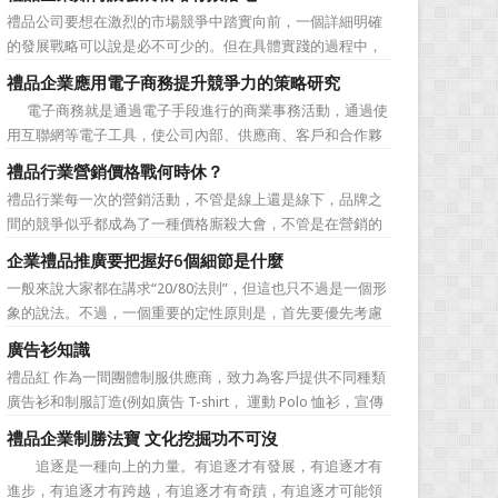
價值不是將品牌鋪設到消費者眼前，而是將品牌印到消費者
禮品公司要想在激烈的市場競爭中踏實向前，一個詳細明確
心裡 與消費者的心理距離的拉近，並不是一朝一夕的事
的發展戰略可以說是必不可少的。但在具體實踐的過程中，
情，需要做好持...
如何將其貫徹執行也是一大難處。究其原因，一則是計劃不
禮品企業應用電子商務提升競爭力的策略研究
如變化快，真的按戰略規划去做可能會帶來風險。二則是新
電子商務就是通過電子手段進行的商業事務活動，通過使
戰略往往與老闆的成功經驗不完全一致，原有路徑的依賴又
用互聯網等電子工具，使公司內部、供應商、客戶和合作夥
令人感到不執行戰略日...
伴之間，利用電子業務共享信息，實現企業間業務流程的電
禮品行業營銷價格戰何時休？
子化，配合企業內部的電子化生產管理系統，提高企業的生
禮品行業每一次的營銷活動，不管是線上還是線下，品牌之
產、庫存、流通和資金等各個環節的效率。它具有結構性、
間的競爭似乎都成為了一種價格廝殺大會，不管是在營銷的
動態性、社...
主題推廣之中、產品的介紹之中還是旗艦店的推廣之中，“年
企業禮品推廣要把握好6個細節是什麼
度最低”、“全網最低”等字眼標牌出處皆是。禮品公司都將消
一般來說大家都在講求“20/80法則”，但這也只不過是一個形
費者的目光鎖定在了價格之上。禮品行業的營銷價格戰究竟
象的說法。不過，一個重要的定性原則是，首先要優先考慮
何時可以休止？...
縣級渠道成員，而後再兼顧地市級經銷商，最好是把二者的
廣告衫知識
積極性都調動起來。在這些禮品發放的過程中，在時間和時
禮品紅 作為一間團體制服供應商，致力為客戶提供不同種類
機交錯上也要給與較多地考慮。從目前潤滑油產品推廣的常
廣告衫和制服訂造(例如廣告 T-shirt， 運動 Polo 恤衫，宣傳
見形式來看，...
背心，風褸外套禮品，訂造球衣等)，從公司員工制服，到不
禮品企業制勝法寶 文化挖掘功不可沒
同宣傳活動用的制服。禮品紅都可以為客戶度身...
追逐是一種向上的力量。有追逐才有發展，有追逐才有
進步，有追逐才有跨越，有追逐才有奇蹟，有追逐才可能領