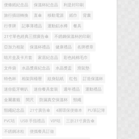
便條紙紀念品
保溫杯紀念品
利是封印刷
旅行插頭轉換
直傘
移動電源
紙巾
背囊
行李牌
記事薄禮品
運動鋁水樽
餐具
21寸單色經典三摺廣告傘
不銹鋼保溫杯的印刷
亞加力相架
保溫杯禮品
健康禮品
名牌襟章
咭片盒及卡片套
家居紀念品
彩色純棉毛巾
文件袋
水晶獎座紀念品
水晶獎盃
滑鼠墊
特色杯
相架與檯暦
紋身貼紙
红包
訂造保溫杯
迷你藍牙喇叭
迷你餐具套裝
週年禮品
運動禮品
金屬書籤
間尺
防漏真空保溫杯
頸繩
頸繩紀念品
21寸廣告傘
4層環保便條本
PU筆記簿
PVC咭
USB 手指禮品
VIP咭
三折21寸廣告傘
不銹鋼冰粒
便攜餐具訂做