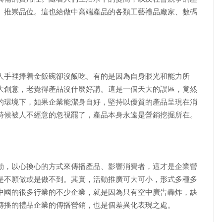
、推崇品位。這也給做中高端產品的各類工藝禮品廠家、數碼
手裡捧着金飯碗卻沒飯吃。有的是因為自身眼光和能力所
大創意，老覺得產品沒什麼好講。這是一個天大的誤區，竟然
的環境下，如果企業能潔身自好，堅持以優質的產品呈現在消
時候被人不經意的忽視罷了，產品本身永遠是營銷挖掘所在。
，以心換心的方式來傳播產品、影響消費者，這才是企業營
是不願做或是做不到。其實，活動推廣可大可小，形式多種多
中國的很多行業的不少企業，就是因為只有空中廣告轟炸，缺
傳播的禮品企業的傳播營銷，也是個差異化表現之處。