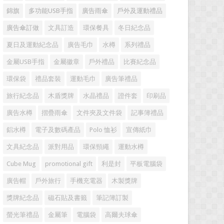
錦旗
多功能USB手指
廣告雨傘
戶外及運動禮品
廣告傘訂做
文具訂造
環保餐具
冬日紀念品
夏日及運動紀念品
廣告毛巾
水樽
系列禮品
金屬USB手指
金屬徽章
戶外禮品
比賽紀念品
環保袋
禮品套裝
運動毛巾
廣告筆禮品
旅行紀念品
木盾獎牌
水晶禮品
證件套
印刷品
廣告水樽
摺疊雨傘
文件夾及文件袋
記事簿禮品
鋁水樽
電子及數碼產品
Polo 恤衫
宣傳紙巾
文具紀念品
派對用品
環保頸繩
運動水樽
Cube Mug
promotional gift
利是封
平板電腦袋
廣告帽
戶外旅行
手機充電器
木製獎牌
獎牌紀念品
磁石貼及書籤
筆記簿訂製
螢光筆禮品
金屬筆
電腦袋
高爾夫球傘