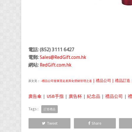
電話: (852) 3111 6427
電郵:
Sales@RedGift.com.hk
網站:
RedGift.com.hk
| 禮品公司 | 禮品訂造 |
原文見：
-禮品公司發展需走差異化營銷管理之道
廣告傘
|
USB手指
|
廣告杯
|
紀念品
|
禮品公司
|
Tags :
訂造禮品
Tweet
Share