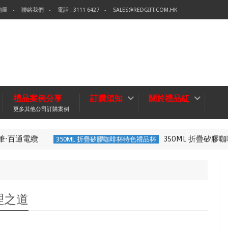
地圖
聯絡我們
電話 : 3111 6427
SALES@REDGIFT.COM.HK
禮品案例分享
訂購須知
關於禮品紅
更多其他公司訂購案例
通電纜
350ML 折疊矽膠咖啡
350ML 折疊矽膠咖啡杯特色禮品杯
道
理之道