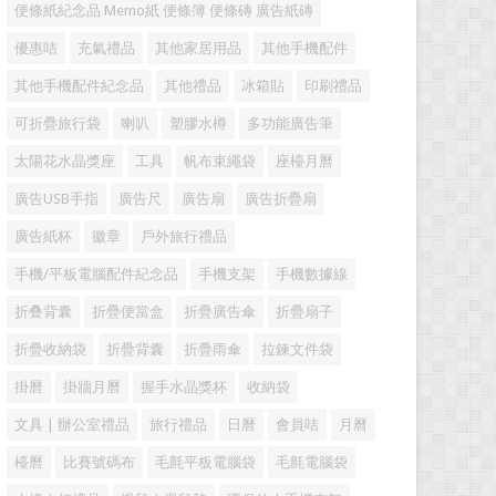
便條紙紀念品 Memo紙 便條簿 便條磚 廣告紙磚
優惠咭
充氣禮品
其他家居用品
其他手機配件
其他手機配件紀念品
其他禮品
冰箱貼
印刷禮品
可折疊旅行袋
喇叭
塑膠水樽
多功能廣告筆
太陽花水晶獎座
工具
帆布束繩袋
座檯月曆
廣告USB手指
廣告尺
廣告扇
廣告折疊扇
廣告紙杯
徽章
戶外旅行禮品
手機/平板電腦配件紀念品
手機支架
手機數據線
折叠背囊
折疊便當盒
折疊廣告傘
折疊扇子
折疊收納袋
折疊背囊
折疊雨傘
拉鍊文件袋
掛曆
掛牆月曆
握手水晶獎杯
收納袋
文具 | 辦公室禮品
旅行禮品
日曆
會員咭
月曆
檯曆
比賽號碼布
毛氈平板電腦袋
毛氈電腦袋