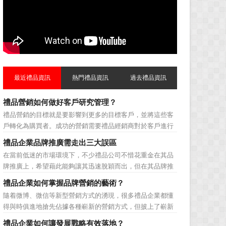
最近禮品資訊
熱門禮品資訊
過去禮品資訊
禮品營銷如何做好客戶研究管理？
禮品營銷的目標就是要影響到更多的目標客戶，並將這些客
戶轉化為購買者。成功的營銷需要禮品經銷商對於客戶進行
相應的分類，了解不同類型客戶的貢獻度，從而有的放矢的
禮品企業品牌推廣需走出三大誤區
制定相應的營銷對策，而這需要對於客戶研究方面更多地投
在當前低迷的市場環境下，不少禮品公司不惜花重金在其品
入，這不僅是銷售環節的事，也需要營銷管理策略的整體支
牌推廣上，希望藉此能夠讓其迅速脫穎而出，但在其品牌推
持。具體來說，有以下...
廣的營銷管理思路上，也有許多禮品企業走入了幾大誤區而
禮品企業如何掌握品牌營銷的藝術？
無法自拔，這其中，最為常見的誤區有： 誤區一：不清
隨着微博、微信等新型營銷方式的湧現，很多禮品企業都懂
楚品牌到底在表達什麼 很多禮品企業在推廣品牌之前，
得與時俱進地搶先佔據各種嶄新的營銷方式，但披上了嶄新
不知道到...
的營銷軀殼，卻沒有掌握營銷的靈魂。要知道，營銷真正的
禮品企業如何讓發展戰略有效落地？