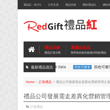
禮品紅 - BLOG
公司主頁
禮品目錄
關於禮品紅
網站
禮品目錄
選購紀念品
禮品訂造分類
我們為你提供超過2000款禮品
環保袋-Tech Data
四色可擦筆-百
最新禮品資訊
無紡布袋
四色可擦筆
Home
訂造禮品
禮品公司發展需走差異化營銷管理之
禮品公司發展需走差異化營銷管
訂造禮品