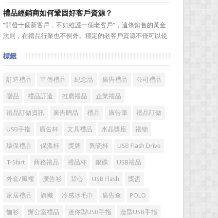
跑行業。在無數個春華秋實的歲月輪迴中，禮品這個年輕而
禮品經銷商如何鞏固好客戶資源？
充滿朝氣的行業，沉澱了一批又一批的優秀企業，成就了一
“開發十個新客戶，不如維護一個老客戶”，這條銷售的黃金
批又一批的優秀企業家，他們因為不斷追逐而表現出的那份
法則，在禮品行業也不例外。穩定的老客戶資源不僅可以使
精神和氣質不斷提升着...
禮品經銷商變得更加有效率，而且也是保持業績穩定的重要
標籤
方式。成功的經銷商是從保持並鞏固現有顧客的基礎上不斷
增加新顧客，這樣才能使銷售額越來越多，銷售業績越來越
好，老客戶的數量當...
訂造禮品
宣傳禮品
紀念品
廣告禮品
公司禮品
贈品
禮品訂造
推廣禮品
企業禮品
禮品訂做資訊
廣告贈品
禮品
廣告筆
禮品訂做
USB手指
廣告杯
文具禮品
水晶獎座
禮物
環保禮品
保溫杯
獎牌
陶瓷杯
USB Flash Drive
T-Shirt
商務禮品
禮品杯
銀碟
USB禮品
外套/風褸
廣告衫
背心
USB Flash
獎盃
家居禮品
旗幟
冷感冰毛巾
廣告傘
POLO
恤衫
辦公室禮品
迷你型USB手指
造型USB手指