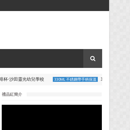
杯-沙田靈光幼兒學校
330ML 不銹鋼帶
330ML 不銹鋼帶手柄保溫
禮品紅簡介