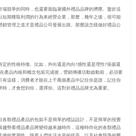
市場競爭的同時，也還要面臨著國外禮品品牌的擠壓。鑒於這
以短期獲取利潤的行為來經營企業，那麼，幾年之後，很可能
營銷管理之道才是禮品公司發展出路。那麼該怎樣做好禮品公
的性格特徵。比如，外向還是內向?感性還是理性?張揚還
，在產品內核和概念包裝完成後，營銷傳播活動啟動前，必須要
只有這樣，消費者才能在上千萬個產品中記住你是誰，記住你
求時，才會想到你，選擇你。這對於禮品品牌尤為重要。
各類禮品產品的包裝不是簡單的標誌設計，不是簡單的視覺
展趨勢看禮品產品將變得越來越時尚，這種時尚化的各類禮品
具備的實用性。隨着人們生活水平的提高，以及社會競爭的壓