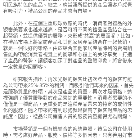
明民族特色的產品。總之，應當讓所提供的產品讓客戶感覺
有吸引力，禮品公司的產品才會有市場。
此外，在這個注重眼球效應的時代，消費者對禮品的外
觀審美要求也越來越高，是否可將不同的禮品產品結合在一
起營銷，並提供優質的服務，來形成“共贏”的局面呢？比如，
在禮品市場上將家紡產品和其他家居產品結合在一起營銷，
就是一個很好的策略。由於結合其他家居產品陳列的賣場銷
售能夠帶給消費者視覺上的衝擊和心裡上的美好享受，打造
了產品的聲勢，讓顧客加深了對產品的整體印象，將會帶來
一定數量的回頭客。
研究報告指出：再次光顧的顧客比初次登門的顧客可能
為公司帶來25%-85%的利潤，而吸引他們再來的因素，首先
是服務質量的好壞，其次是產品的質量，再次才是價格。這
裡強調了優質服務對於產品營銷的重要性。消費者需要的不
僅僅是一種商品，更重要的是這種產品帶來的特定的或個性
化的服務。隨之帶來的有利形勢就是提高了顧客對產品的忠
誠度。因此，禮品公司銷售人員的服務質量顯得尤為關鍵。
市場營銷是一個有機結合的系統整體，禮品公司在使用
時，需考慮好產品、服務、價格等多個因素，只有善用好市