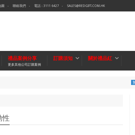
地圖
聯絡我們
電話 : 3111 6427
SALES@REDGIFT.COM.HK
禮品案例分享
訂購須知
關於禮品紅
更多其他公司訂購案例
環保袋-Tec
無紡布袋
動性