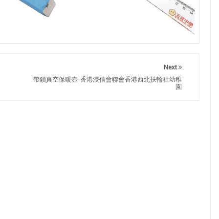
Next
帶鎖真空保暖壺-香港浸信會聯會香港西北扶輪社幼稚
園