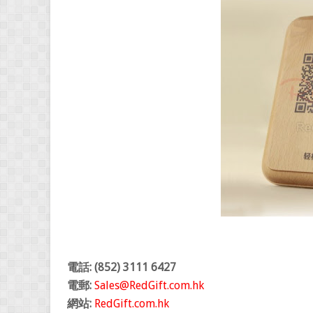
電話: (852) 3111 6427
電郵:
Sales@RedGift.com.hk
網站:
RedGift.com.hk