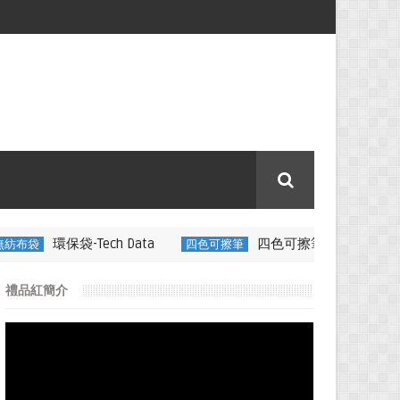
h Data
四色可擦筆-百通電纜
四色可擦筆
350ML 折疊矽
禮品紅簡介