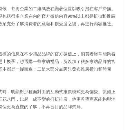
時候，都將企業的二維碼放在顯著位置以吸引潛在客戶掃描。
現包括很多企業在內的官方微信內容90%以上都是折扣和推廣
必須充分了解消費者的意願和接受度之後，再進行內容推送。
樣的信息在不少禮品品牌的官方微信上，消費者經常能夠看
趕上換季，想選購一些家紡禮品，所以加了很多家紡品牌的官
基本都是一掃而過；二是大部分品牌只發布推廣折扣和時間
時，明顯對那種面對面的互動式推廣模式更為偏愛。就如正
五花八門，比起一成不變的打折推廣，他更希望商家能夠與消
有個更為直觀的了解，不再盲目的品牌崇拜。