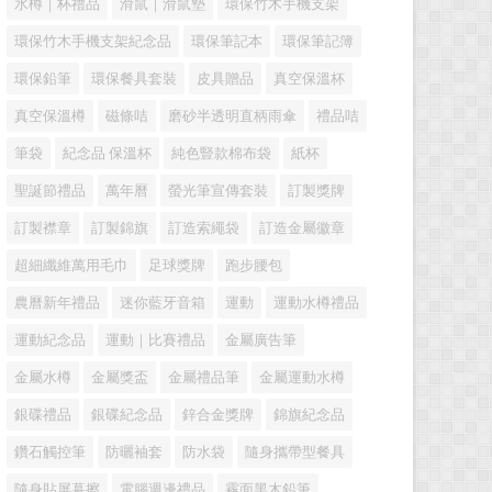
水樽｜杯禮品
滑鼠｜滑鼠墊
環保竹木手機支架
環保竹木手機支架紀念品
環保筆記本
環保筆記簿
環保鉛筆
環保餐具套裝
皮具贈品
真空保溫杯
真空保溫樽
磁條咭
磨砂半透明直柄雨傘
禮品咭
筆袋
紀念品 保溫杯
純色豎款棉布袋
紙杯
聖誕節禮品
萬年曆
螢光筆宣傳套裝
訂製獎牌
訂製襟章
訂製錦旗
訂造索繩袋
訂造金屬徽章
超細纖維萬用毛巾
足球獎牌
跑步腰包
農曆新年禮品
迷你藍牙音箱
運動
運動水樽禮品
運動紀念品
運動｜比賽禮品
金屬廣告筆
金屬水樽
金屬獎盃
金屬禮品筆
金屬運動水樽
銀碟禮品
銀碟紀念品
鋅合金獎牌
錦旗紀念品
鑽石觸控筆
防曬袖套
防水袋
隨身攜帶型餐具
隨身貼屏幕擦
電腦週邊禮品
霧面黑木鉛筆