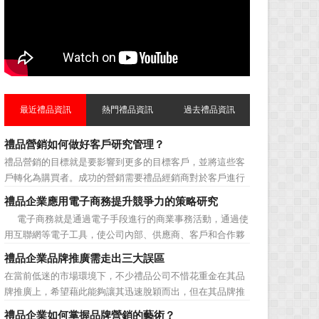
最近禮品資訊
熱門禮品資訊
過去禮品資訊
禮品營銷如何做好客戶研究管理？
禮品營銷的目標就是要影響到更多的目標客戶，並將這些客
戶轉化為購買者。成功的營銷需要禮品經銷商對於客戶進行
相應的分類，了解不同類型客戶的貢獻度，從而有的放矢的
禮品企業應用電子商務提升競爭力的策略研究
制定相應的營銷對策，而這需要對於客戶研究方面更多地投
電子商務就是通過電子手段進行的商業事務活動，通過使
入，這不僅是銷售環節的事，也需要營銷管理策略的整體支
用互聯網等電子工具，使公司內部、供應商、客戶和合作夥
持。具體來說，有以下...
伴之間，利用電子業務共享信息，實現企業間業務流程的電
禮品企業品牌推廣需走出三大誤區
子化，配合企業內部的電子化生產管理系統，提高企業的生
在當前低迷的市場環境下，不少禮品公司不惜花重金在其品
產、庫存、流通和資金等各個環節的效率。它具有結構性、
牌推廣上，希望藉此能夠讓其迅速脫穎而出，但在其品牌推
動態性、社...
廣的營銷管理思路上，也有許多禮品企業走入了幾大誤區而
禮品企業如何掌握品牌營銷的藝術？