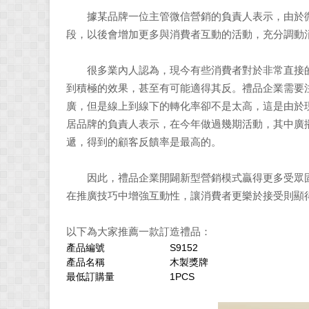
據某品牌一位主管微信營銷的負責人表示，由於微
段，以後會增加更多與消費者互動的活動，充分調動
很多業內人認為，現今有些消費者對於非常直接的
到積極的效果，甚至有可能適得其反。禮品企業需要
廣，但是線上到線下的轉化率卻不是太高，這是由於
居品牌的負責人表示，在今年做過幾期活動，其中廣
遞，得到的顧客反饋率是最高的。
因此，禮品企業開闢新型營銷模式贏得更多受眾固
在推廣技巧中增強互動性，讓消費者更樂於接受則顯
以下為大家推薦一款訂造禮品：
產品編號
S9152
產品名稱
木製獎牌
最低訂購量
1PCS