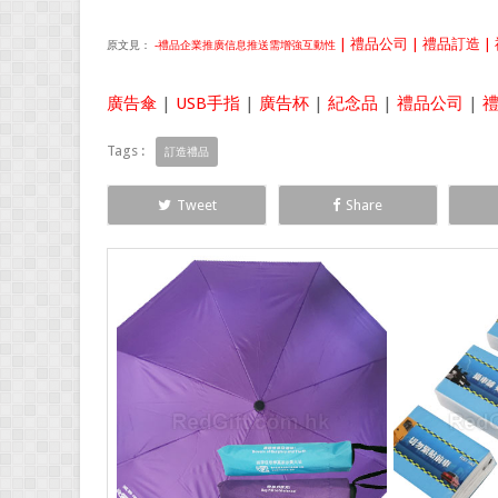
| 禮品公司 | 禮品訂造 | 
原文見：
-禮品企業推廣信息推送需增強互動性
廣告傘
|
USB手指
|
廣告杯
|
紀念品
|
禮品公司
|
Tags :
訂造禮品
Tweet
Share