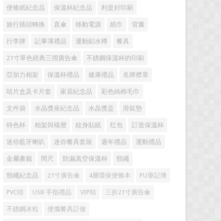
便條紙紀念品
保溫杯紀念品
利是封印刷
旅行插頭轉換
直傘
移動電源
紙巾
背囊
行李牌
記事薄禮品
運動鋁水樽
餐具
21寸單色經典三摺廣告傘
不銹鋼保溫杯的印刷
亞加力相架
保溫杯禮品
健康禮品
名牌襟章
咭片盒及卡片套
家居紀念品
彩色純棉毛巾
文件袋
水晶獎座紀念品
水晶獎盃
滑鼠墊
特色杯
相架與檯暦
紋身貼紙
红包
訂造保溫杯
迷你藍牙喇叭
迷你餐具套裝
週年禮品
運動禮品
金屬書籤
間尺
防漏真空保溫杯
頸繩
頸繩紀念品
21寸廣告傘
4層環保便條本
PU筆記簿
PVC咭
USB 手指禮品
VIP咭
三折21寸廣告傘
不銹鋼冰粒
便攜餐具訂做