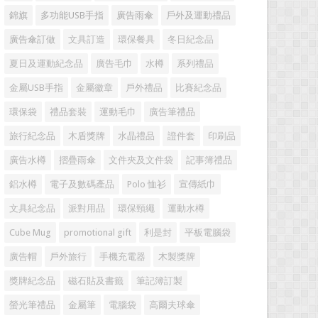
錦旗
多功能USB手指
廣告雨傘
戶外及運動禮品
廣告傘訂做
文具訂造
環保餐具
冬日紀念品
夏日及運動紀念品
廣告毛巾
水樽
系列禮品
金屬USB手指
金屬徽章
戶外禮品
比賽紀念品
環保袋
禮品套裝
運動毛巾
廣告筆禮品
旅行紀念品
木盾獎牌
水晶禮品
證件套
印刷品
廣告水樽
摺疊雨傘
文件夾及文件袋
記事簿禮品
鋁水樽
電子及數碼產品
Polo 恤衫
宣傳紙巾
文具紀念品
派對用品
環保頸繩
運動水樽
Cube Mug
promotional gift
利是封
平板電腦袋
廣告帽
戶外旅行
手機充電器
木製獎牌
獎牌紀念品
磁石貼及書籤
筆記簿訂製
螢光筆禮品
金屬筆
電腦袋
高爾夫球傘