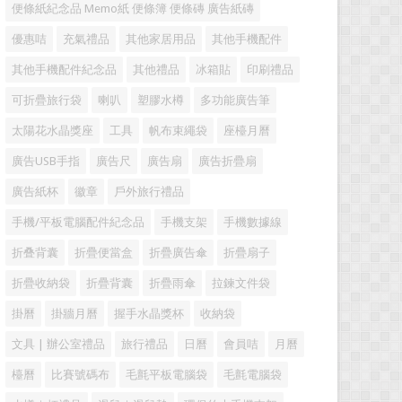
便條紙紀念品 Memo紙 便條簿 便條磚 廣告紙磚
優惠咭
充氣禮品
其他家居用品
其他手機配件
其他手機配件紀念品
其他禮品
冰箱貼
印刷禮品
可折疊旅行袋
喇叭
塑膠水樽
多功能廣告筆
太陽花水晶獎座
工具
帆布束繩袋
座檯月曆
廣告USB手指
廣告尺
廣告扇
廣告折疊扇
廣告紙杯
徽章
戶外旅行禮品
手機/平板電腦配件紀念品
手機支架
手機數據線
折叠背囊
折疊便當盒
折疊廣告傘
折疊扇子
折疊收納袋
折疊背囊
折疊雨傘
拉鍊文件袋
掛曆
掛牆月曆
握手水晶獎杯
收納袋
文具 | 辦公室禮品
旅行禮品
日曆
會員咭
月曆
檯曆
比賽號碼布
毛氈平板電腦袋
毛氈電腦袋