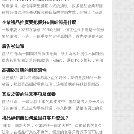
無法自拔，這其中，最為常見的誤區有： 誤區一：不清
隨着微博、微信等新型營銷方式的湧現，很多禮品企業都懂
楚品牌到底在表達什麼 很多禮品企業在推廣品牌之前，
得與時俱進地搶先佔據各種嶄新的營銷方式，但披上了嶄新
不知道到...
的營銷軀殼，卻沒有掌握營銷的靈魂。要知道，營銷真正的
企業禮品推廣要把握好6個細節是什麼
價值不是將品牌鋪設到消費者眼前，而是將品牌印到消費者
一般來說大家都在講求“20/80法則”，但這也只不過是一個形
心裡 與消費者的心理距離的拉近，並不是一朝一夕的事
象的說法。不過，一個重要的定性原則是，首先要優先考慮
情，需要做好持...
縣級渠道成員，而後再兼顧地市級經銷商，最好是把二者的
廣告衫知識
積極性都調動起來。在這些禮品發放的過程中，在時間和時
禮品紅 作為一間團體制服供應商，致力為客戶提供不同種類
機交錯上也要給與較多地考慮。從目前潤滑油產品推廣的常
廣告衫和制服訂造(例如廣告 T-shirt， 運動 Polo 恤衫，宣傳
見形式來看，...
背心，風褸外套禮品，訂造球衣等)，從公司員工制服，到不
高硼矽玻璃的耐高溫性
同宣傳活動用的制服。禮品紅都可以為客戶度身...
商務禮品 -當我們選購玻璃水盃的時候，我們會接觸到一種
材質，那就是高硼矽環保玻璃，這種玻璃的特點就是耐高
溫，那麼這個耐高溫的溫度限製和準確的含義是什麼呢?禮品
真皮皮帶的注意事項及保養
紅的小編給大家總結如下。 耐熱玻璃【Heat-resistant
禮品訂造 。一款品質上乘的真皮皮帶，無疑是男人身份及品
glass】是指含有耐熱性強的硼酸﹑矽酸成分,能夠...
味的象徵，真皮皮帶手感舒適，持久耐磨，是都市男士的首
選。當你還在髮愁老爸生日禮物送什麼的時候，一款真皮皮
禮品經銷商如何鞏固好客戶資源？
帶就是非常不錯的選擇。但是真皮皮帶如果疏於保養，也會
“開發十個新客戶，不如維護一個老客戶”，這條銷售的黃金
黯然失色，出現裂痕和破損的痕跡，今天小編就爲大家分享
法則，在禮品行業也不例外。穩定的老客戶資源不僅可以使