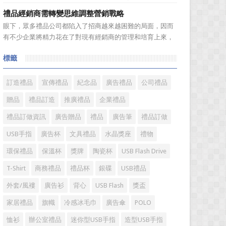
真皮皮帶的注意事項...
禮品經銷商變得更加有效率，而且也是保持業績穩定的重要
禮品經銷商需轉變思維調整營銷戰略
方式。成功的經銷商是從保持並鞏固現有顧客的基礎上不斷
眼下，眾多禮品公司都陷入了招商越來越困難的局面，因而
增加新顧客，這樣才能使銷售額越來越多，銷售業績越來越
有不少企業將精力花在了對現有經銷商的管理和培育上來，
好，老客戶的數量當...
這也對那些與禮品公司長期合作的經銷商們提出了新的發展
標籤
要求，若不能儘快地調整和適應，可以預料，那些存在固有
思維的經銷商必將為禮品行業所淘汰。 禮品經銷商通常
是最為典型的生...
訂造禮品
宣傳禮品
紀念品
廣告禮品
公司禮品
贈品
禮品訂造
推廣禮品
企業禮品
禮品訂做資訊
廣告贈品
禮品
廣告筆
禮品訂做
USB手指
廣告杯
文具禮品
水晶獎座
禮物
環保禮品
保溫杯
獎牌
陶瓷杯
USB Flash Drive
T-Shirt
商務禮品
禮品杯
銀碟
USB禮品
外套/風褸
廣告衫
背心
USB Flash
獎盃
家居禮品
旗幟
冷感冰毛巾
廣告傘
POLO
恤衫
辦公室禮品
迷你型USB手指
造型USB手指