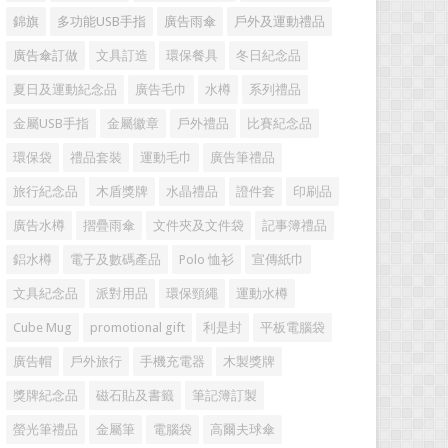
錦旗
多功能USB手指
廣告雨傘
戶外及運動禮品
廣告傘訂做
文具訂造
環保餐具
冬日紀念品
夏日及運動紀念品
廣告毛巾
水樽
系列禮品
金屬USB手指
金屬徽章
戶外禮品
比賽紀念品
環保袋
禮品套裝
運動毛巾
廣告筆禮品
旅行紀念品
木盾獎牌
水晶禮品
證件套
印刷品
廣告水樽
摺疊雨傘
文件夾及文件袋
記事簿禮品
鋁水樽
電子及數碼產品
Polo 恤衫
宣傳紙巾
文具紀念品
派對用品
環保頸繩
運動水樽
Cube Mug
promotional gift
利是封
平板電腦袋
廣告帽
戶外旅行
手機充電器
木製獎牌
獎牌紀念品
磁石貼及書籤
筆記簿訂製
螢光筆禮品
金屬筆
電腦袋
高爾夫球傘