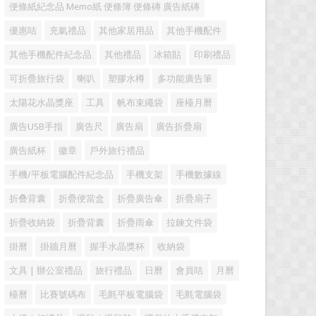
便條紙紀念品 Memo紙 便條簿 便條磚 廣告紙磚
優惠咭
充氣禮品
其他家居用品
其他手機配件
其他手機配件紀念品
其他禮品
冰箱貼
印刷禮品
可折疊旅行袋
喇叭
塑膠水樽
多功能廣告筆
太陽花水晶獎座
工具
帆布束繩袋
座檯月曆
廣告USB手指
廣告尺
廣告扇
廣告折疊扇
廣告紙杯
徽章
戶外旅行禮品
手機/平板電腦配件紀念品
手機支架
手機數據線
折叠背囊
折疊便當盒
折疊廣告傘
折疊扇子
折疊收納袋
折疊背囊
折疊雨傘
拉鍊文件袋
掛曆
掛牆月曆
握手水晶獎杯
收納袋
文具 | 辦公室禮品
旅行禮品
日曆
會員咭
月曆
檯曆
比賽號碼布
毛氈平板電腦袋
毛氈電腦袋