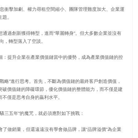
息衝擊加劇、權力尋租空間縮小、團隊管理難度加大、企業運
主題。
通過創新獲得轉型，進而“華麗轉身”。但大多數企業並沒有
方向，轉型落入了空談。
個：提升企業在產業價值鏈當中的優勢，成為產業價值鏈的控
戰略”進行思考。首先，不斷為價值鏈的最終客戶創造價值，
突破價值鏈的障礙環節，優化價值鏈的整體能力，而不僅是建
而不僅是思考自身的贏利水平。
騷三五年”的魔咒，就必須應對如下挑戰：
了做銷量，但還遠遠沒有學會做品牌，讓“品牌溢價”為企業