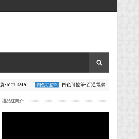
四色可擦筆-百通電纜
四色可擦筆
350ML 折疊矽膠咖啡杯特色禮
禮品紅簡介