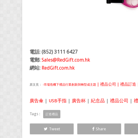
電話: (852) 3111 6427
電郵:
Sales@RedGift.com.hk
網站:
RedGift.com.hk
| 禮品公司 | 禮品訂造 |
原文見：
-市場危機下禮品行業創新與轉型成主題
廣告傘
|
USB手指
|
廣告杯
|
紀念品
|
禮品公司
|
Tags :
訂造禮品
Tweet
Share