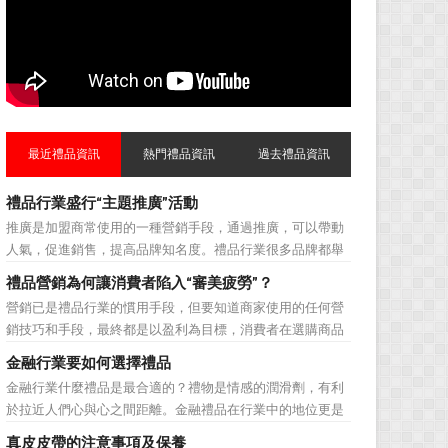
最近禮品資訊
熱門禮品資訊
過去禮品資訊
禮品行業盛行“主題推廣”活動
推廣是加盟商常使用的一種營銷手段，通過推廣，可以帶動
人氣，促進銷售，提高品牌知名度。禮品行業很多品牌都舉
辦過多場推廣活動，來帶動品牌的提升，然而，隨着推廣活
禮品營銷為何讓消費者陷入“審美疲勞”？
動的普遍，消費者對於這種推廣已經見怪不怪了。 所
營銷已是禮品行業的慣用手段，但要知道商家使用的任何營
以，儘管現在許多商家打着賠本推廣、以跳樓價銷售的口號
銷技巧和手段，最終都是以盈利為目標，消費者在選購商品
大搞活動，但生意...
時最為關注的便是如何利用最低的費用購買到最超值的貨
金融行業要如何選擇禮品
品。在禮品公司使用常規的營銷方式的同時，消費者也不免
金融行業什麼禮品是最合適的？禮物是情感的潤滑劑，有利
走陷入了“審美疲勞”。 編者總結了最讓消費者對禮品行
於拉近人們心與心之間距離。金融禮品在行業中的地位更是
業營銷產生免疫...
不容忽視，因為禮品即是企業形象的象徵，又是企業地位的
真皮皮帶的注意事項及保養