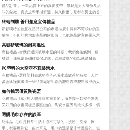
彰顯，同時對收禮人來說，一份禮物的永恆意義是語言難以
禮品訂造 。一款品質上乘的真皮皮帶，無疑是男人身份及品
企及的。難怪有人曾說：再省也不能省禮物，再窮也不能窮
味的象徵，真皮皮帶手感舒適，持久耐磨，是都市男士的首
送禮。但是，禮品選擇...
選。當你還在髮愁老爸生日禮物送什麼的時候，一款真皮皮
終端制勝 善用創意宣傳禮品
帶就是非常不錯的選擇。但是真皮皮帶如果疏於保養，也會
新穎獨特的創意在禮品公司的市場推廣中具有不可或缺的重
黯然失色，出現裂痕和破損的痕跡，今天小編就爲大家分享
要性，不但能夠增加產品的附加值，也能為品牌宣傳帶來意
真皮皮帶的注意事項...
想不到的促進作用。禮品公司如果能夠巧妙運用這些獨具創
高硼矽玻璃的耐高溫性
意的宣傳禮品來提升宣傳技巧，在終端推廣中將更具競爭
商務禮品 -當我們選購玻璃水盃的時候，我們會接觸到一種
力。 打火機、煙灰缸、鑰匙鏈、毛巾……當今市場上的
材質，那就是高硼矽環保玻璃，這種玻璃的特點就是耐高
宣傳品幾乎是司空...
溫，那麼這個耐高溫的溫度限製和準確的含義是什麼呢?禮品
PC塑料的太空壺不宜裝沸水
紅的小編給大家總結如下。 耐熱玻璃【Heat-resistant
商務禮品 -選擇塑料做成的壺子來喝水或飲茶的時候，人們
glass】是指含有耐熱性強的硼酸﹑矽酸成分,能夠...
多會比謹慎選擇一些品牌廠家生羲的塑料壺或塑料製成的太
空壺。塑料壺基本分爲PP和PC兩種材質，那用哪種材質的塑
如何挑選優質陶瓷盃
料壺才安全? PP材質的耐熱性和穩定性好，但耐磨性比
商務禮品 -喝水對人體是非常重要的，而選擇一款安全無害
PC差一些。而PC製品比PP製品更美觀，但不耐熱，且部分
又好用的水盃同樣是很關鍵的。陶瓷水盃因爲款式多樣，價
PC...
格實惠等優勢受到消費者歡迎。陶瓷看起來很乾淨，而且很
選購毛巾存在的誤區
有質感。如何挑選優質陶瓷盃?很多人想必都不是很了解。今
紀念品 -毛巾是日常生活中必不可缺的，洗臉、洗澡、擦
天，禮品紅小編給大家分享一些陶瓷盃選購需要注意的問
手，都要用到它，由此可見，毛巾的選購是非常重要的。但