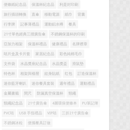
便條紙紀念品
保溫杯紀念品
利是封印刷
旅行插頭轉換
直傘
移動電源
紙巾
背囊
行李牌
記事薄禮品
運動鋁水樽
餐具
21寸單色經典三摺廣告傘
不銹鋼保溫杯的印刷
亞加力相架
保溫杯禮品
健康禮品
名牌襟章
咭片盒及卡片套
家居紀念品
彩色純棉毛巾
文件袋
水晶獎座紀念品
水晶獎盃
滑鼠墊
特色杯
相架與檯暦
紋身貼紙
红包
訂造保溫杯
迷你藍牙喇叭
迷你餐具套裝
週年禮品
運動禮品
金屬書籤
間尺
防漏真空保溫杯
頸繩
頸繩紀念品
21寸廣告傘
4層環保便條本
PU筆記簿
PVC咭
USB 手指禮品
VIP咭
三折21寸廣告傘
不銹鋼冰粒
便攜餐具訂做