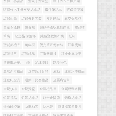
水樽｜杯禮品
滑鼠｜滑鼠墊
環保竹木手機支架
環保竹木手機支架紀念品
環保筆記本
環保筆記簿
環保鉛筆
環保餐具套裝
皮具贈品
真空保溫杯
真空保溫樽
磁條咭
磨砂半透明直柄雨傘
禮品咭
筆袋
紀念品 保溫杯
純色豎款棉布袋
紙杯
聖誕節禮品
萬年曆
螢光筆宣傳套裝
訂製獎牌
訂製襟章
訂製錦旗
訂造索繩袋
訂造金屬徽章
超細纖維萬用毛巾
足球獎牌
跑步腰包
農曆新年禮品
迷你藍牙音箱
運動
運動水樽禮品
運動紀念品
運動｜比賽禮品
金屬廣告筆
金屬水樽
金屬獎盃
金屬禮品筆
金屬運動水樽
銀碟禮品
銀碟紀念品
鋅合金獎牌
錦旗紀念品
鑽石觸控筆
防曬袖套
防水袋
隨身攜帶型餐具
隨身貼屏幕擦
電腦週邊禮品
霧面黑木鉛筆