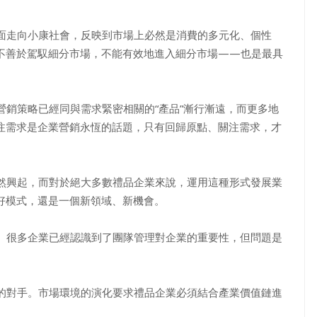
面走向小康社會，反映到市場上必然是消費的多元化、個性
不善於駕馭細分市場，不能有效地進入細分市場——也是最具
銷策略已經同與需求緊密相關的“產品”漸行漸遠，而更多地
。關注需求是企業營銷永恆的話題，只有回歸原點、關注需求，才
然興起，而對於絕大多數禮品企業來說，運用這種形式發展業
好模式，還是一個新領域、新機會。
。很多企業已經認識到了團隊管理對企業的重要性，但問題是
的對手。市場環境的演化要求禮品企業必須結合產業價值鏈進