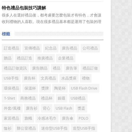
題。 陶瓷...
是很多人在選購毛巾時存在很多誤區，下麵就來簡單了解一
特色禮品包裝技巧講解
下吧! 一、毛巾色澤鮮艷可能用了直接染料，手感好則可
很多人在選好禮品後，都考慮要怎麼包裝才有特色，才會讓
能添加過多柔軟劑 在一些大型超市見到，擺放在貨架上
收到禮物的人喜歡。現在很多禮品基本都是運用了包裝的理
的毛巾，...
念，像中秋的月餅，以前吃過只是簡單的一張油紙包的月
標籤
餅，真的很喜歡吃，價格也不貴，而現在的月餅包裝真的很
嚇人，幾個月餅加上包裝價格要幾百，甚到上千元，讓人感
覺已經失去了禮品本身的...
訂造禮品
宣傳禮品
紀念品
廣告禮品
公司禮品
贈品
禮品訂造
推廣禮品
企業禮品
禮品訂做資訊
廣告贈品
禮品
廣告筆
禮品訂做
USB手指
廣告杯
文具禮品
水晶獎座
禮物
環保禮品
保溫杯
獎牌
陶瓷杯
USB Flash Drive
T-Shirt
商務禮品
禮品杯
銀碟
USB禮品
外套/風褸
廣告衫
背心
USB Flash
獎盃
家居禮品
旗幟
冷感冰毛巾
廣告傘
POLO
恤衫
辦公室禮品
迷你型USB手指
造型USB手指