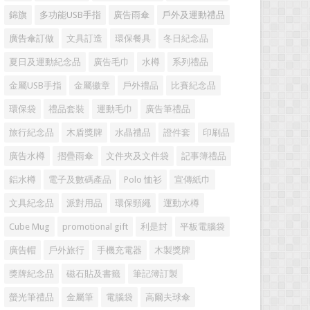
錦旗
多功能USB手指
廣告雨傘
戶外及運動禮品
廣告傘訂做
文具訂造
環保餐具
冬日紀念品
夏日及運動紀念品
廣告毛巾
水樽
系列禮品
金屬USB手指
金屬徽章
戶外禮品
比賽紀念品
環保袋
禮品套裝
運動毛巾
廣告筆禮品
旅行紀念品
木盾獎牌
水晶禮品
證件套
印刷品
廣告水樽
摺疊雨傘
文件夾及文件袋
記事簿禮品
鋁水樽
電子及數碼產品
Polo 恤衫
宣傳紙巾
文具紀念品
派對用品
環保頸繩
運動水樽
Cube Mug
promotional gift
利是封
平板電腦袋
廣告帽
戶外旅行
手機充電器
木製獎牌
獎牌紀念品
磁石貼及書籤
筆記簿訂製
螢光筆禮品
金屬筆
電腦袋
高爾夫球傘