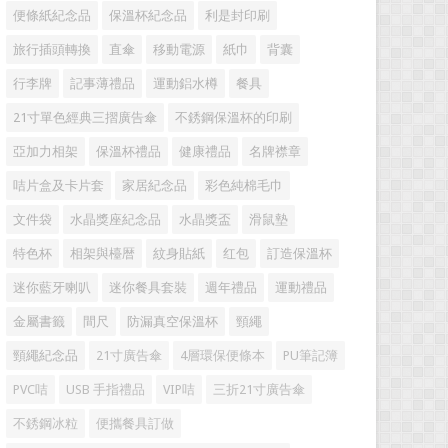
便條紙紀念品
保溫杯紀念品
利是封印刷
旅行插頭轉換
直傘
移動電源
紙巾
背囊
行李牌
記事薄禮品
運動鋁水樽
餐具
21寸單色經典三摺廣告傘
不銹鋼保溫杯的印刷
亞加力相架
保溫杯禮品
健康禮品
名牌襟章
咭片盒及卡片套
家居紀念品
彩色純棉毛巾
文件袋
水晶獎座紀念品
水晶獎盃
滑鼠墊
特色杯
相架與檯暦
紋身貼紙
红包
訂造保溫杯
迷你藍牙喇叭
迷你餐具套裝
週年禮品
運動禮品
金屬書籤
間尺
防漏真空保溫杯
頸繩
頸繩紀念品
21寸廣告傘
4層環保便條本
PU筆記簿
PVC咭
USB 手指禮品
VIP咭
三折21寸廣告傘
不銹鋼冰粒
便攜餐具訂做