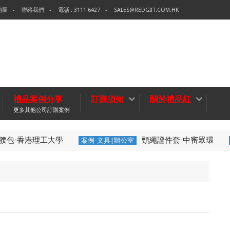
地圖
聯絡我們
電話 : 3111 6427
SALES@REDGIFT.COM.HK
禮品案例分享
訂購須知
關於禮品紅
更多其他公司訂購案例
-香港理工大學
頸繩證件套-中審眾環
案例-文具|辦公室
宣傳