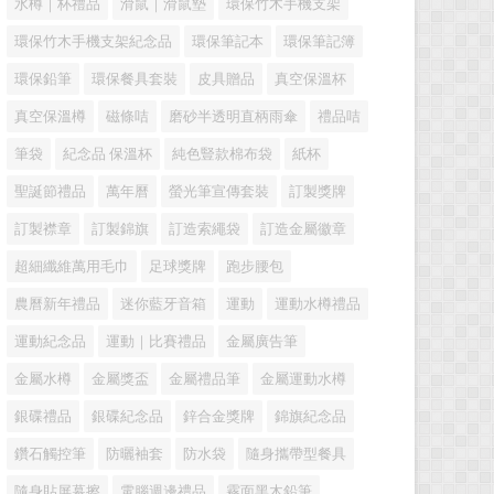
水樽｜杯禮品
滑鼠｜滑鼠墊
環保竹木手機支架
環保竹木手機支架紀念品
環保筆記本
環保筆記簿
環保鉛筆
環保餐具套裝
皮具贈品
真空保溫杯
真空保溫樽
磁條咭
磨砂半透明直柄雨傘
禮品咭
筆袋
紀念品 保溫杯
純色豎款棉布袋
紙杯
聖誕節禮品
萬年曆
螢光筆宣傳套裝
訂製獎牌
訂製襟章
訂製錦旗
訂造索繩袋
訂造金屬徽章
超細纖維萬用毛巾
足球獎牌
跑步腰包
農曆新年禮品
迷你藍牙音箱
運動
運動水樽禮品
運動紀念品
運動｜比賽禮品
金屬廣告筆
金屬水樽
金屬獎盃
金屬禮品筆
金屬運動水樽
銀碟禮品
銀碟紀念品
鋅合金獎牌
錦旗紀念品
鑽石觸控筆
防曬袖套
防水袋
隨身攜帶型餐具
隨身貼屏幕擦
電腦週邊禮品
霧面黑木鉛筆