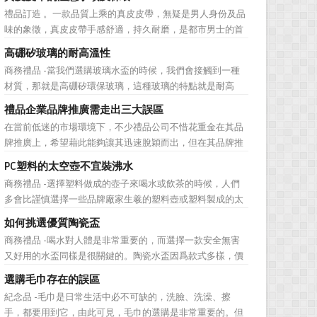
彰顯，同時對收禮人來說，一份禮物的永恆意義是語言難以
禮品訂造 。一款品質上乘的真皮皮帶，無疑是男人身份及品
企及的。難怪有人曾說：再省也不能省禮物，再窮也不能窮
味的象徵，真皮皮帶手感舒適，持久耐磨，是都市男士的首
送禮。但是，禮品選擇...
選。當你還在髮愁老爸生日禮物送什麼的時候，一款真皮皮
高硼矽玻璃的耐高溫性
帶就是非常不錯的選擇。但是真皮皮帶如果疏於保養，也會
商務禮品 -當我們選購玻璃水盃的時候，我們會接觸到一種
黯然失色，出現裂痕和破損的痕跡，今天小編就爲大家分享
材質，那就是高硼矽環保玻璃，這種玻璃的特點就是耐高
真皮皮帶的注意事項...
溫，那麼這個耐高溫的溫度限製和準確的含義是什麼呢?禮品
禮品企業品牌推廣需走出三大誤區
紅的小編給大家總結如下。 耐熱玻璃【Heat-resistant
在當前低迷的市場環境下，不少禮品公司不惜花重金在其品
glass】是指含有耐熱性強的硼酸﹑矽酸成分,能夠...
牌推廣上，希望藉此能夠讓其迅速脫穎而出，但在其品牌推
廣的營銷管理思路上，也有許多禮品企業走入了幾大誤區而
PC塑料的太空壺不宜裝沸水
無法自拔，這其中，最為常見的誤區有： 誤區一：不清
商務禮品 -選擇塑料做成的壺子來喝水或飲茶的時候，人們
楚品牌到底在表達什麼 很多禮品企業在推廣品牌之前，
多會比謹慎選擇一些品牌廠家生羲的塑料壺或塑料製成的太
不知道到...
空壺。塑料壺基本分爲PP和PC兩種材質，那用哪種材質的塑
如何挑選優質陶瓷盃
料壺才安全? PP材質的耐熱性和穩定性好，但耐磨性比
商務禮品 -喝水對人體是非常重要的，而選擇一款安全無害
PC差一些。而PC製品比PP製品更美觀，但不耐熱，且部分
又好用的水盃同樣是很關鍵的。陶瓷水盃因爲款式多樣，價
PC...
格實惠等優勢受到消費者歡迎。陶瓷看起來很乾淨，而且很
選購毛巾存在的誤區
有質感。如何挑選優質陶瓷盃?很多人想必都不是很了解。今
紀念品 -毛巾是日常生活中必不可缺的，洗臉、洗澡、擦
天，禮品紅小編給大家分享一些陶瓷盃選購需要注意的問
手，都要用到它，由此可見，毛巾的選購是非常重要的。但