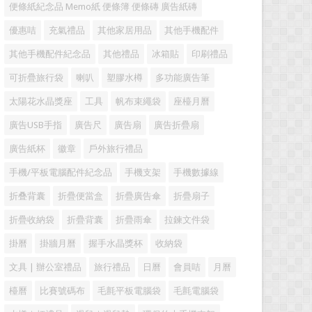
便條紙紀念品 Memo紙 便條簿 便條磚 廣告紙磚
優惠咭
充氣禮品
其他家居用品
其他手機配件
其他手機配件紀念品
其他禮品
冰箱貼
印刷禮品
可折疊旅行袋
喇叭
塑膠水樽
多功能廣告筆
太陽花水晶獎座
工具
帆布束繩袋
座檯月曆
廣告USB手指
廣告尺
廣告扇
廣告折疊扇
廣告紙杯
徽章
戶外旅行禮品
手機/平板電腦配件紀念品
手機支架
手機數據線
折叠背囊
折疊便當盒
折疊廣告傘
折疊扇子
折疊收納袋
折疊背囊
折疊雨傘
拉鍊文件袋
掛曆
掛牆月曆
握手水晶獎杯
收納袋
文具 | 辦公室禮品
旅行禮品
日曆
會員咭
月曆
檯曆
比賽號碼布
毛氈平板電腦袋
毛氈電腦袋