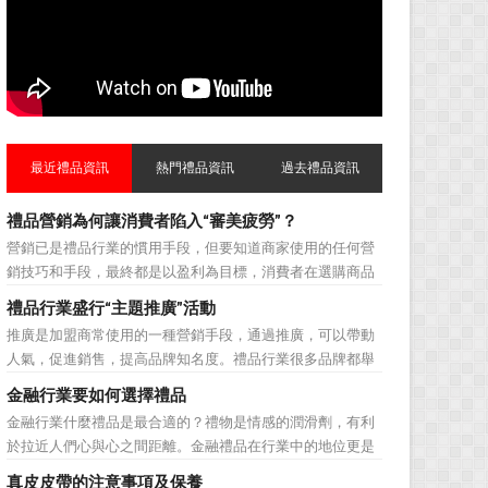
最近禮品資訊
熱門禮品資訊
過去禮品資訊
禮品營銷為何讓消費者陷入“審美疲勞”？
營銷已是禮品行業的慣用手段，但要知道商家使用的任何營
銷技巧和手段，最終都是以盈利為目標，消費者在選購商品
時最為關注的便是如何利用最低的費用購買到最超值的貨
禮品行業盛行“主題推廣”活動
品。在禮品公司使用常規的營銷方式的同時，消費者也不免
推廣是加盟商常使用的一種營銷手段，通過推廣，可以帶動
走陷入了“審美疲勞”。 編者總結了最讓消費者對禮品行
人氣，促進銷售，提高品牌知名度。禮品行業很多品牌都舉
業營銷產生免疫...
辦過多場推廣活動，來帶動品牌的提升，然而，隨着推廣活
金融行業要如何選擇禮品
動的普遍，消費者對於這種推廣已經見怪不怪了。 所
金融行業什麼禮品是最合適的？禮物是情感的潤滑劑，有利
以，儘管現在許多商家打着賠本推廣、以跳樓價銷售的口號
於拉近人們心與心之間距離。金融禮品在行業中的地位更是
大搞活動，但生意...
不容忽視，因為禮品即是企業形象的象徵，又是企業地位的
真皮皮帶的注意事項及保養