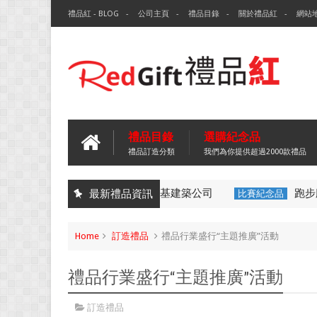
禮品紅 - BLOG
公司主頁
禮品目錄
關於禮品紅
網站
禮品目錄
選購紀念品
禮品訂造分類
我們為你提供超過2000款禮品
ML 不銹鋼帶手柄保溫杯-法國地基建築公司
跑步腰包
最新禮品資訊
比賽紀念品
Home
訂造禮品
禮品行業盛行“主題推廣”活動
禮品行業盛行“主題推廣”活動
訂造禮品