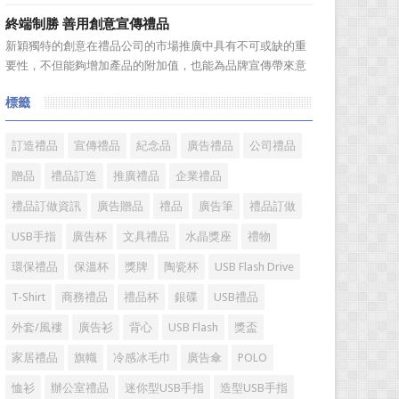
題。 陶瓷...
是很多人在選購毛巾時存在很多誤區，下麵就來簡單了解一
終端制勝 善用創意宣傳禮品
下吧! 一、毛巾色澤鮮艷可能用了直接染料，手感好則可
新穎獨特的創意在禮品公司的市場推廣中具有不可或缺的重
能添加過多柔軟劑 在一些大型超市見到，擺放在貨架上
要性，不但能夠增加產品的附加值，也能為品牌宣傳帶來意
的毛巾，...
想不到的促進作用。禮品公司如果能夠巧妙運用這些獨具創
標籤
意的宣傳禮品來提升宣傳技巧，在終端推廣中將更具競爭
力。 打火機、煙灰缸、鑰匙鏈、毛巾……當今市場上的
宣傳品幾乎是司空...
訂造禮品
宣傳禮品
紀念品
廣告禮品
公司禮品
贈品
禮品訂造
推廣禮品
企業禮品
禮品訂做資訊
廣告贈品
禮品
廣告筆
禮品訂做
USB手指
廣告杯
文具禮品
水晶獎座
禮物
環保禮品
保溫杯
獎牌
陶瓷杯
USB Flash Drive
T-Shirt
商務禮品
禮品杯
銀碟
USB禮品
外套/風褸
廣告衫
背心
USB Flash
獎盃
家居禮品
旗幟
冷感冰毛巾
廣告傘
POLO
恤衫
辦公室禮品
迷你型USB手指
造型USB手指