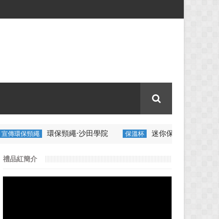
環保頸繩-沙田學院
迷你保溫壺-香港中醫養生
環保頸繩
保溫杯
禮品紅簡介