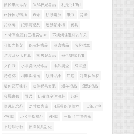
便條紙紀念品
保溫杯紀念品
利是封印刷
旅行插頭轉換
直傘
移動電源
紙巾
背囊
行李牌
記事薄禮品
運動鋁水樽
餐具
21寸單色經典三摺廣告傘
不銹鋼保溫杯的印刷
亞加力相架
保溫杯禮品
健康禮品
名牌襟章
咭片盒及卡片套
家居紀念品
彩色純棉毛巾
文件袋
水晶獎座紀念品
水晶獎盃
滑鼠墊
特色杯
相架與檯暦
紋身貼紙
红包
訂造保溫杯
迷你藍牙喇叭
迷你餐具套裝
週年禮品
運動禮品
金屬書籤
間尺
防漏真空保溫杯
頸繩
頸繩紀念品
21寸廣告傘
4層環保便條本
PU筆記簿
PVC咭
USB 手指禮品
VIP咭
三折21寸廣告傘
不銹鋼冰粒
便攜餐具訂做