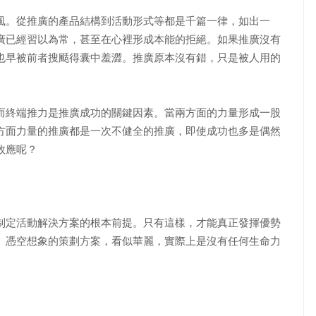
風。從推廣的產品結構到活動形式等都是千篇一律，如出一
廣已經習以為常，甚至在心裡形成本能的拒絕。如果推廣沒有
也早被前者搜颳得囊中羞澀。推廣原本沒有錯，只是被人用的
終端推力是推廣成功的關鍵因素。當兩方面的力量形成一股
方面力量的推廣都是一次不健全的推廣，即使成功也多是偶然
效應呢？
定活動解決方案的根本前提。只有這樣，才能真正發揮優勢
。憑空想象的策劃方案，看似華麗，實際上是沒有任何生命力