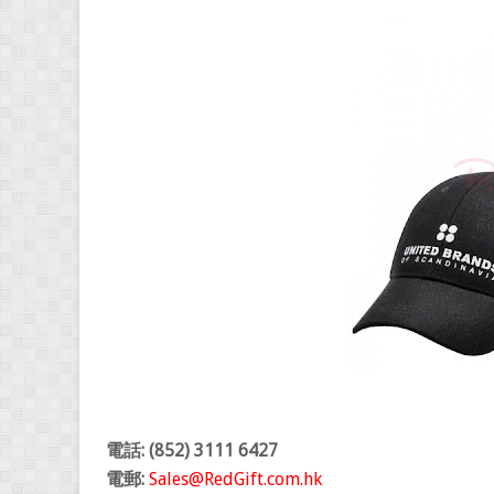
電話: (852) 3111 6427
電郵:
Sales@RedGift.com.hk