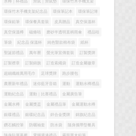
水樽｜杯禮品
滑鼠｜滑鼠墊
環保竹木手機支架
環保竹木手機支架紀念品
環保筆記本
環保筆記簿
環保鉛筆
環保餐具套裝
皮具贈品
真空保溫杯
真空保溫樽
磁條咭
磨砂半透明直柄雨傘
禮品咭
筆袋
紀念品 保溫杯
純色豎款棉布袋
紙杯
聖誕節禮品
萬年曆
螢光筆宣傳套裝
訂製獎牌
訂製襟章
訂製錦旗
訂造索繩袋
訂造金屬徽章
超細纖維萬用毛巾
足球獎牌
跑步腰包
農曆新年禮品
迷你藍牙音箱
運動
運動水樽禮品
運動紀念品
運動｜比賽禮品
金屬廣告筆
金屬水樽
金屬獎盃
金屬禮品筆
金屬運動水樽
銀碟禮品
銀碟紀念品
鋅合金獎牌
錦旗紀念品
鑽石觸控筆
防曬袖套
防水袋
隨身攜帶型餐具
隨身貼屏幕擦
電腦週邊禮品
霧面黑木鉛筆