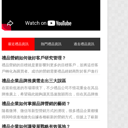
最近禮品資訊
熱門禮品資訊
過去禮品資訊
禮品營銷如何做好客戶研究管理？
禮品營銷的目標就是要影響到更多的目標客戶，並將這些客
戶轉化為購買者。成功的營銷需要禮品經銷商對於客戶進行
相應的分類，了解不同類型客戶的貢獻度，從而有的放矢的
禮品企業品牌推廣需走出三大誤區
制定相應的營銷對策，而這需要對於客戶研究方面更多地投
在當前低迷的市場環境下，不少禮品公司不惜花重金在其品
入，這不僅是銷售環節的事，也需要營銷管理策略的整體支
牌推廣上，希望藉此能夠讓其迅速脫穎而出，但在其品牌推
持。具體來說，有以下...
廣的營銷管理思路上，也有許多禮品企業走入了幾大誤區而
禮品企業如何掌握品牌營銷的藝術？
無法自拔，這其中，最為常見的誤區有： 誤區一：不清
隨着微博、微信等新型營銷方式的湧現，很多禮品企業都懂
楚品牌到底在表達什麼 很多禮品企業在推廣品牌之前，
得與時俱進地搶先佔據各種嶄新的營銷方式，但披上了嶄新
不知道到...
的營銷軀殼，卻沒有掌握營銷的靈魂。要知道，營銷真正的
禮品企業如何讓發展戰略有效落地？