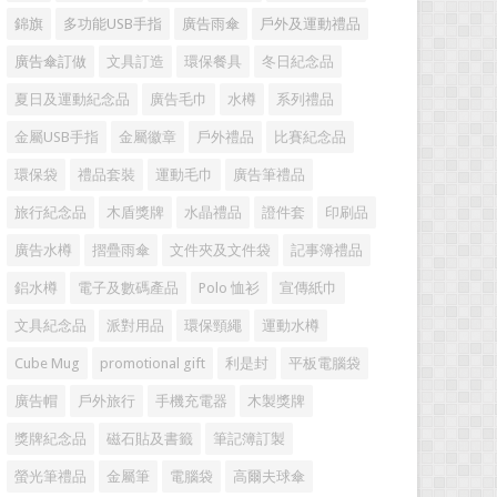
錦旗
多功能USB手指
廣告雨傘
戶外及運動禮品
廣告傘訂做
文具訂造
環保餐具
冬日紀念品
夏日及運動紀念品
廣告毛巾
水樽
系列禮品
金屬USB手指
金屬徽章
戶外禮品
比賽紀念品
環保袋
禮品套裝
運動毛巾
廣告筆禮品
旅行紀念品
木盾獎牌
水晶禮品
證件套
印刷品
廣告水樽
摺疊雨傘
文件夾及文件袋
記事簿禮品
鋁水樽
電子及數碼產品
Polo 恤衫
宣傳紙巾
文具紀念品
派對用品
環保頸繩
運動水樽
Cube Mug
promotional gift
利是封
平板電腦袋
廣告帽
戶外旅行
手機充電器
木製獎牌
獎牌紀念品
磁石貼及書籤
筆記簿訂製
螢光筆禮品
金屬筆
電腦袋
高爾夫球傘