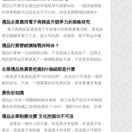
價值不是將品牌鋪設到消費者眼前，而是將品牌印到消費者
禮品公司要想在激烈的市場競爭中踏實向前，一個詳細明確
心裡 與消費者的心理距離的拉近，並不是一朝一夕的事
的發展戰略可以說是必不可少的。但在具體實踐的過程中，
情，需要做好持...
如何將其貫徹執行也是一大難處。究其原因，一則是計劃不
禮品企業應用電子商務提升競爭力的策略研究
如變化快，真的按戰略規划去做可能會帶來風險。二則是新
電子商務就是通過電子手段進行的商業事務活動，通過使
戰略往往與老闆的成功經驗不完全一致，原有路徑的依賴又
用互聯網等電子工具，使公司內部、供應商、客戶和合作夥
令人感到不執行戰略日...
伴之間，利用電子業務共享信息，實現企業間業務流程的電
禮品行業營銷價格戰何時休？
子化，配合企業內部的電子化生產管理系統，提高企業的生
禮品行業每一次的營銷活動，不管是線上還是線下，品牌之
產、庫存、流通和資金等各個環節的效率。它具有結構性、
間的競爭似乎都成為了一種價格廝殺大會，不管是在營銷的
動態性、社...
主題推廣之中、產品的介紹之中還是旗艦店的推廣之中，“年
企業禮品推廣要把握好6個細節是什麼
度最低”、“全網最低”等字眼標牌出處皆是。禮品公司都將消
一般來說大家都在講求“20/80法則”，但這也只不過是一個形
費者的目光鎖定在了價格之上。禮品行業的營銷價格戰究竟
象的說法。不過，一個重要的定性原則是，首先要優先考慮
何時可以休止？...
縣級渠道成員，而後再兼顧地市級經銷商，最好是把二者的
廣告衫知識
積極性都調動起來。在這些禮品發放的過程中，在時間和時
禮品紅 作為一間團體制服供應商，致力為客戶提供不同種類
機交錯上也要給與較多地考慮。從目前潤滑油產品推廣的常
廣告衫和制服訂造(例如廣告 T-shirt， 運動 Polo 恤衫，宣傳
見形式來看，...
背心，風褸外套禮品，訂造球衣等)，從公司員工制服，到不
禮品企業制勝法寶 文化挖掘功不可沒
同宣傳活動用的制服。禮品紅都可以為客戶度身...
追逐是一種向上的力量。有追逐才有發展，有追逐才有
進步，有追逐才有跨越，有追逐才有奇蹟，有追逐才可能領