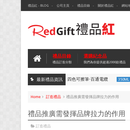
禮品紅 - BLOG
公司主頁
禮品目錄
關於禮品紅
網站
禮品目錄
選購紀念品
禮品訂造分類
我們為你提供超過2000款禮品
四色可擦筆-百通電纜
最新禮品資訊
四色可擦筆
350ML 折疊矽膠咖啡
Home
訂造禮品
禮品推廣需發揮品牌拉力的作用
禮品推廣需發揮品牌拉力的作用
訂造禮品