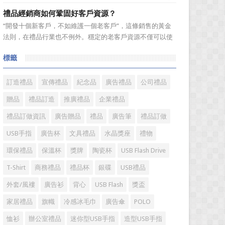
跑行業。在無數個春華秋實的歲月輪迴中，禮品這個年輕而
禮品經銷商如何鞏固好客戶資源？
充滿朝氣的行業，沉澱了一批又一批的優秀企業，成就了一
“開發十個新客戶，不如維護一個老客戶”，這條銷售的黃金
批又一批的優秀企業家，他們因為不斷追逐而表現出的那份
法則，在禮品行業也不例外。穩定的老客戶資源不僅可以使
精神和氣質不斷提升着...
禮品經銷商變得更加有效率，而且也是保持業績穩定的重要
標籤
方式。成功的經銷商是從保持並鞏固現有顧客的基礎上不斷
增加新顧客，這樣才能使銷售額越來越多，銷售業績越來越
好，老客戶的數量當...
訂造禮品
宣傳禮品
紀念品
廣告禮品
公司禮品
贈品
禮品訂造
推廣禮品
企業禮品
禮品訂做資訊
廣告贈品
禮品
廣告筆
禮品訂做
USB手指
廣告杯
文具禮品
水晶獎座
禮物
環保禮品
保溫杯
獎牌
陶瓷杯
USB Flash Drive
T-Shirt
商務禮品
禮品杯
銀碟
USB禮品
外套/風褸
廣告衫
背心
USB Flash
獎盃
家居禮品
旗幟
冷感冰毛巾
廣告傘
POLO
恤衫
辦公室禮品
迷你型USB手指
造型USB手指