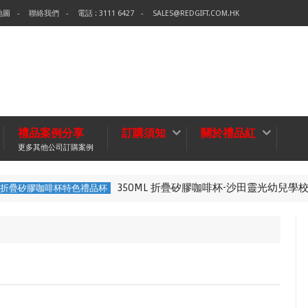
地圖
聯絡我們
電話 : 3111 6427
SALES@REDGIFT.COM.HK
禮品案例分享
訂購須知
關於禮品紅
更多其他公司訂購案例
350ML 折疊矽膠咖啡杯-沙田靈光幼兒學校
杯特色禮品杯
330ML