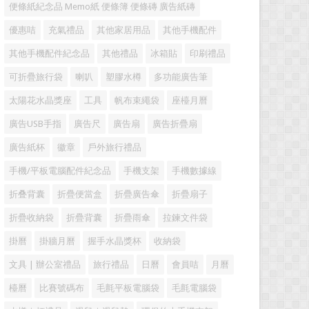
便條紙紀念品 Memo紙 便條簿 便條磚 廣告紙磚
優惠咭
充氣禮品
其他家居用品
其他手機配件
其他手機配件紀念品
其他禮品
冰箱貼
印刷禮品
可折疊旅行袋
喇叭
塑膠水樽
多功能廣告筆
太陽花水晶獎座
工具
帆布束繩袋
座檯月曆
廣告USB手指
廣告尺
廣告扇
廣告折疊扇
廣告紙杯
徽章
戶外旅行禮品
手機/平板電腦配件紀念品
手機支架
手機數據線
折叠背囊
折疊便當盒
折疊廣告傘
折疊扇子
折疊收納袋
折疊背囊
折疊雨傘
拉鍊文件袋
掛曆
掛牆月曆
握手水晶獎杯
收納袋
文具 | 辦公室禮品
旅行禮品
日曆
會員咭
月曆
檯曆
比賽號碼布
毛氈平板電腦袋
毛氈電腦袋