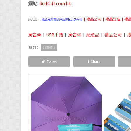
網站:
RedGift.com.hk
| 禮品公司 | 禮品訂造 | 禮品
原文見：
-
禮品推廣需發揮品牌拉力的作用
廣告傘
|
USB手指
|
廣告杯
|
紀念品
|
禮品公司
|
Tags :
訂造禮品
Tweet
Share