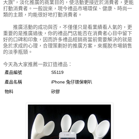
大旗”，淡化推廣的商業目的，使活動更接近於消費者，更能
打動消費者。一般說來，現今禮品市場環保、健康、時尚一
類的主題，均能很好地打動消費者。
推廣活動的成功與否，不僅僅只是看業績看人氣的，更
重要的是推廣過後，你的禮品門店能否在消費者心目中留下
好的口碑和印象，因而許多禮品經銷商當前需要解決的就是
急於求成的心理，合理策劃好的推廣方案，來擺脫市場銷售
的淡季瓶頸。
今天為大家推薦一款訂造禮品：
產品編號
S5119
產品名稱
iPhone 兔仔環保喇叭
物料
矽膠