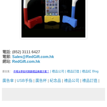
電話: (852) 3111 6427
電郵:
Sales@RedGift.com.hk
網站:
RedGift.com.hk
| 禮品公司 | 禮品訂造 | 禮品紅 Blog
原文見：
-
市場淡季如何策劃禮品推廣方案？
廣告傘
|
USB手指
|
廣告杯
|
紀念品
|
禮品公司
|
禮品訂造
|