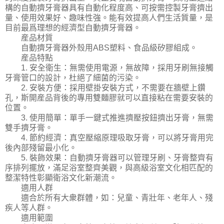
構的自動擠牙膏器具有自動化程度高、可按需控製牙膏擠出
量、使用效果好、趣味性強。能有效提高人們生活質量，是
目前最爲理想的經濟型自動擠牙膏器。
産品材質
自動擠牙膏器外殼用ABS塑料、食品級矽膠組成。
産品特點
1. 安全衛生：無需使用電源，無故障，採用牙刷無接觸
牙膏管口的設計，杜絕了細菌的污染。
2. 安裝方便：採用壁掛安裝方式，不需要在牆壁上鑽
孔，斯開産品背後的專用雙麵膠就可以直接粘在需要安裝的
位置。
3. 使用簡單：單手一鍵式推進擠壓按鈕擠出牙膏，無需
雙手擠牙膏。
4. 節約經濟：真空壓縮原理吸取牙膏，可以將牙膏用完
後內部殘留最小化。
5. 裝飾效果：自動擠牙膏器可以管理牙刷、牙膏整齊有
序排列擺放，滿足浴室整齊美觀，與高級浴室文化相匹配的
整潔特性彰顯衛浴文化新潮流。
適用人群
適合於所有大衆群體，如：兒童、青壯年、老年人、殘
疾人等人群。
適用範圍