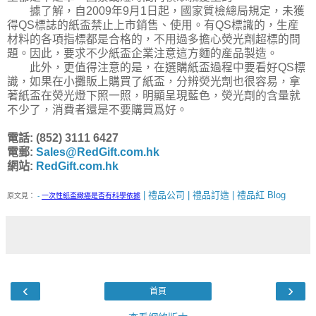
據了解，自2009年9月1日起，國家質檢總局規定，未獲
得QS標誌的紙盃禁止上市銷售、使用。有QS標識的，生産
材料的各項指標都是合格的，不用過多擔心熒光劑超標的問
題。因此，要求不少紙盃企業注意這方麵的産品製造。
此外，更值得注意的是，在選購紙盃過程中要看好QS標
識，如果在小攤販上購買了紙盃，分辨熒光劑也很容易，拿
著紙盃在熒光燈下照一照，明顯呈現藍色，熒光劑的含量就
不少了，消費者還是不要購買爲好。
電話: (852) 3111 6427
電郵:
Sales@RedGift.com.hk
網站:
RedGift.com.hk
| 禮品公司 | 禮品訂造 | 禮品紅 Blog
原文見：
-
一次性紙盃緻癌是否有科學依據
‹
›
首頁