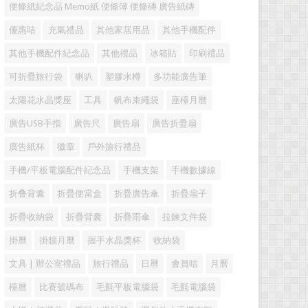
便條紙紀念品 Memo紙 便條簿 便條磚 廣告紙磚
優惠咭
充氣禮品
其他家居用品
其他手機配件
其他手機配件紀念品
其他禮品
冰箱貼
印刷禮品
可折疊旅行袋
喇叭
塑膠水樽
多功能廣告筆
太陽花水晶獎座
工具
帆布束繩袋
座檯月曆
廣告USB手指
廣告尺
廣告扇
廣告折疊扇
廣告紙杯
徽章
戶外旅行禮品
手機/平板電腦配件紀念品
手機支架
手機數據線
折叠背囊
折疊便當盒
折疊廣告傘
折疊扇子
折疊收納袋
折疊背囊
折疊雨傘
拉鍊文件袋
掛曆
掛牆月曆
握手水晶獎杯
收納袋
文具 | 辦公室禮品
旅行禮品
日曆
會員咭
月曆
檯曆
比賽號碼布
毛氈平板電腦袋
毛氈電腦袋