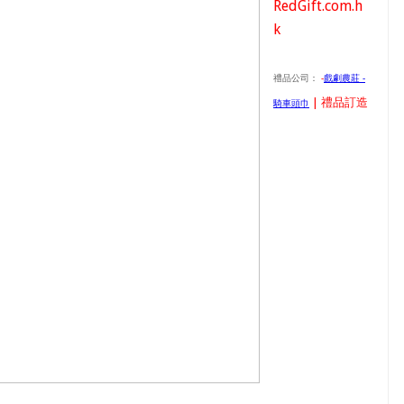
RedGift.com.h
k
禮品公司：
-
戲劇農莊 -
| 禮品訂造
騎車頭巾