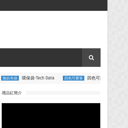
Tech Data
四色可擦筆-百通電纜
四色可擦筆
350ML 折
禮品紅簡介