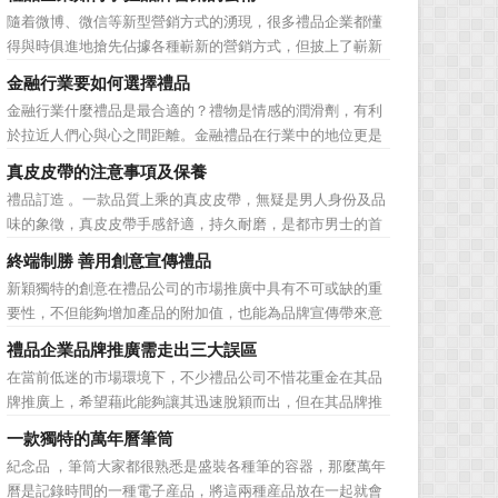
子化，配合企業內部的電子化生產管理系統，提高企業的生
隨着微博、微信等新型營銷方式的湧現，很多禮品企業都懂
產、庫存、流通和資金等各個環節的效率。它具有結構性、
得與時俱進地搶先佔據各種嶄新的營銷方式，但披上了嶄新
動態性、社...
的營銷軀殼，卻沒有掌握營銷的靈魂。要知道，營銷真正的
金融行業要如何選擇禮品
價值不是將品牌鋪設到消費者眼前，而是將品牌印到消費者
金融行業什麼禮品是最合適的？禮物是情感的潤滑劑，有利
心裡 與消費者的心理距離的拉近，並不是一朝一夕的事
於拉近人們心與心之間距離。金融禮品在行業中的地位更是
情，需要做好持...
不容忽視，因為禮品即是企業形象的象徵，又是企業地位的
真皮皮帶的注意事項及保養
彰顯，同時對收禮人來說，一份禮物的永恆意義是語言難以
禮品訂造 。一款品質上乘的真皮皮帶，無疑是男人身份及品
企及的。難怪有人曾說：再省也不能省禮物，再窮也不能窮
味的象徵，真皮皮帶手感舒適，持久耐磨，是都市男士的首
送禮。但是，禮品選擇...
選。當你還在髮愁老爸生日禮物送什麼的時候，一款真皮皮
終端制勝 善用創意宣傳禮品
帶就是非常不錯的選擇。但是真皮皮帶如果疏於保養，也會
新穎獨特的創意在禮品公司的市場推廣中具有不可或缺的重
黯然失色，出現裂痕和破損的痕跡，今天小編就爲大家分享
要性，不但能夠增加產品的附加值，也能為品牌宣傳帶來意
真皮皮帶的注意事項...
想不到的促進作用。禮品公司如果能夠巧妙運用這些獨具創
禮品企業品牌推廣需走出三大誤區
意的宣傳禮品來提升宣傳技巧，在終端推廣中將更具競爭
在當前低迷的市場環境下，不少禮品公司不惜花重金在其品
力。 打火機、煙灰缸、鑰匙鏈、毛巾……當今市場上的
牌推廣上，希望藉此能夠讓其迅速脫穎而出，但在其品牌推
宣傳品幾乎是司空...
廣的營銷管理思路上，也有許多禮品企業走入了幾大誤區而
一款獨特的萬年曆筆筒
無法自拔，這其中，最為常見的誤區有： 誤區一：不清
紀念品 ，筆筒大家都很熟悉是盛裝各種筆的容器，那麼萬年
楚品牌到底在表達什麼 很多禮品企業在推廣品牌之前，
曆是記錄時間的一種電子産品，將這兩種産品放在一起就會