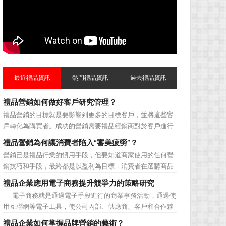
最近禮品資訊
熱門禮品資訊
過去禮品資訊
禮品營銷如何做好客戶研究管理？
禮品營銷的目標就是要影響到更多的目標客戶，並將這些客
戶轉化為購買者。成功的營銷需要禮品經銷商對於客戶進行
相應的分類，了解不同類型客戶的貢獻度，從而有的放矢的
禮品營銷為何讓消費者陷入“審美疲勞”？
制定相應的營銷對策，而這需要對於客戶研究方面更多地投
營銷已是禮品行業的慣用手段，但要知道商家使用的任何營
入，這不僅是銷售環節的事，也需要營銷管理策略的整體支
銷技巧和手段，最終都是以盈利為目標，消費者在選購商品
持。具體來說，有以下...
時最為關注的便是如何利用最低的費用購買到最超值的貨
禮品企業應用電子商務提升競爭力的策略研究
品。在禮品公司使用常規的營銷方式的同時，消費者也不免
電子商務就是通過電子手段進行的商業事務活動，通過使
走陷入了“審美疲勞”。 編者總結了最讓消費者對禮品行
用互聯網等電子工具，使公司內部、供應商、客戶和合作夥
業營銷產生免疫...
伴之間，利用電子業務共享信息，實現企業間業務流程的電
禮品企業如何掌握品牌營銷的藝術？