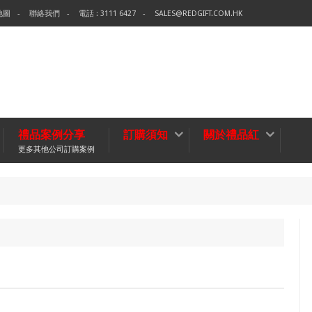
地圖
聯絡我們
電話 : 3111 6427
SALES@REDGIFT.COM.HK
禮品案例分享
訂購須知
關於禮品紅
更多其他公司訂購案例
環保袋-
無紡布袋