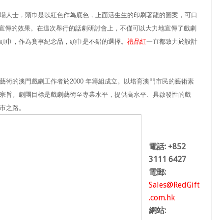
場人士，頭巾是以紅色作為底色，上面活生生的印刷著龍的圖案，可口
了宣傳的效果。在這次舉行的話劇研討會上，不僅可以大力地宣傳了戲劇
頭巾，作為賽事紀念品，頭巾是不錯的選擇。
禮品紅
一直都致力於設計
術的澳門戲劇工作者於2000 年籌組成立。以培育澳門市民的藝術素
宗旨。劇團目標是戲劇藝術至專業水平，提供高水平、具啟發性的戲
市之路。
電話: +852
3111 6427
電郵:
Sales@RedGift
.com.hk
網站: