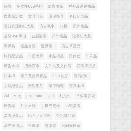
錦旗
多功能USB手指
廣告雨傘
戶外及運動禮品
廣告傘訂做
文具訂造
環保餐具
冬日紀念品
夏日及運動紀念品
廣告毛巾
水樽
系列禮品
金屬USB手指
金屬徽章
戶外禮品
比賽紀念品
環保袋
禮品套裝
運動毛巾
廣告筆禮品
旅行紀念品
木盾獎牌
水晶禮品
證件套
印刷品
廣告水樽
摺疊雨傘
文件夾及文件袋
記事簿禮品
鋁水樽
電子及數碼產品
Polo 恤衫
宣傳紙巾
文具紀念品
派對用品
環保頸繩
運動水樽
Cube Mug
promotional gift
利是封
平板電腦袋
廣告帽
戶外旅行
手機充電器
木製獎牌
獎牌紀念品
磁石貼及書籤
筆記簿訂製
螢光筆禮品
金屬筆
電腦袋
高爾夫球傘