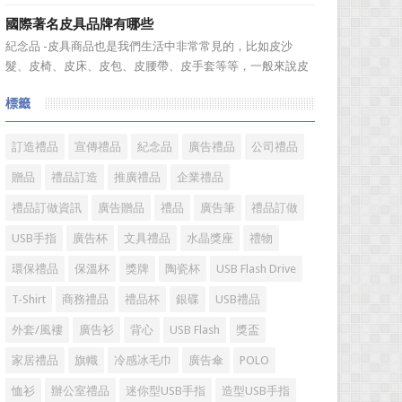
不知道到...
組合成一個新的産品—萬年曆筆筒，今天小編就來爲您介紹
國際著名皮具品牌有哪些
一款獨特的萬年曆筆筒。 筆筒美觀大方，他是採用皮
紀念品 -皮具商品也是我們生活中非常常見的，比如皮沙
料、鐵架和鋁片做外觀，是一款多功能萬年曆筆筒，集時間
髮、皮椅、皮床、皮包、皮腰帶、皮手套等等，一般來說皮
溫度，年、月...
具具備細膩的手感和自然的色澤度，所以深受消費者的青
標籤
睞。國際著名皮具品牌有哪些?下麵就一起來了解一下吧!
國際著名皮具品牌： 1、路易·威登(LV) 創立於
1...
訂造禮品
宣傳禮品
紀念品
廣告禮品
公司禮品
贈品
禮品訂造
推廣禮品
企業禮品
禮品訂做資訊
廣告贈品
禮品
廣告筆
禮品訂做
USB手指
廣告杯
文具禮品
水晶獎座
禮物
環保禮品
保溫杯
獎牌
陶瓷杯
USB Flash Drive
T-Shirt
商務禮品
禮品杯
銀碟
USB禮品
外套/風褸
廣告衫
背心
USB Flash
獎盃
家居禮品
旗幟
冷感冰毛巾
廣告傘
POLO
恤衫
辦公室禮品
迷你型USB手指
造型USB手指