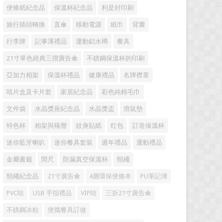
便條紙紀念品
保溫杯紀念品
利是封印刷
旅行插頭轉換
直傘
移動電源
紙巾
背囊
行李牌
記事薄禮品
運動鋁水樽
餐具
21寸單色經典三摺廣告傘
不銹鋼保溫杯的印刷
亞加力相架
保溫杯禮品
健康禮品
名牌襟章
咭片盒及卡片套
家居紀念品
彩色純棉毛巾
文件袋
水晶獎座紀念品
水晶獎盃
滑鼠墊
特色杯
相架與檯暦
紋身貼紙
红包
訂造保溫杯
迷你藍牙喇叭
迷你餐具套裝
週年禮品
運動禮品
金屬書籤
間尺
防漏真空保溫杯
頸繩
頸繩紀念品
21寸廣告傘
4層環保便條本
PU筆記簿
PVC咭
USB 手指禮品
VIP咭
三折21寸廣告傘
不銹鋼冰粒
便攜餐具訂做