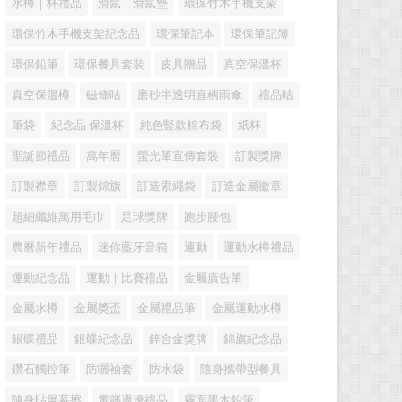
水樽｜杯禮品
滑鼠｜滑鼠墊
環保竹木手機支架
環保竹木手機支架紀念品
環保筆記本
環保筆記簿
環保鉛筆
環保餐具套裝
皮具贈品
真空保溫杯
真空保溫樽
磁條咭
磨砂半透明直柄雨傘
禮品咭
筆袋
紀念品 保溫杯
純色豎款棉布袋
紙杯
聖誕節禮品
萬年曆
螢光筆宣傳套裝
訂製獎牌
訂製襟章
訂製錦旗
訂造索繩袋
訂造金屬徽章
超細纖維萬用毛巾
足球獎牌
跑步腰包
農曆新年禮品
迷你藍牙音箱
運動
運動水樽禮品
運動紀念品
運動｜比賽禮品
金屬廣告筆
金屬水樽
金屬獎盃
金屬禮品筆
金屬運動水樽
銀碟禮品
銀碟紀念品
鋅合金獎牌
錦旗紀念品
鑽石觸控筆
防曬袖套
防水袋
隨身攜帶型餐具
隨身貼屏幕擦
電腦週邊禮品
霧面黑木鉛筆