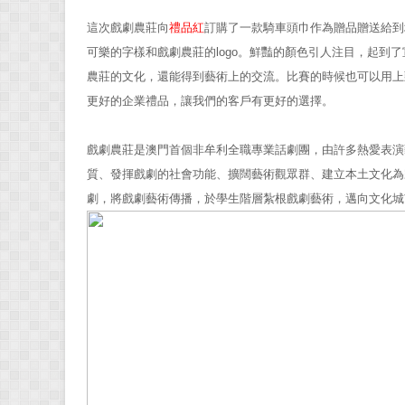
這次戲劇農莊向
禮品紅
訂購了一款騎車頭巾作為贈品贈送給到
可樂的字樣和戲劇農莊的logo。鮮豔的顏色引人注目，起到
農莊的文化，還能得到藝術上的交流。比賽的時候也可以用上
更好的企業禮品，讓我們的客戶有更好的選擇。
戲劇農莊是澳門首個非牟利全職專業話劇團，由許多熱愛表演藝
質、發揮戲劇的社會功能、擴闊藝術觀眾群、建立本土文化為
劇，將戲劇藝術傳播，於學生階層紮根戲劇藝術，邁向文化城