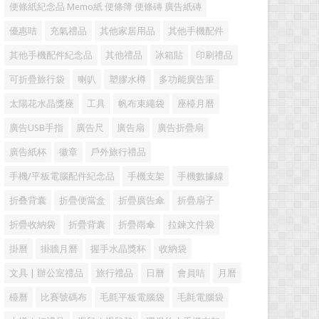
便條紙紀念品 Memo紙 便條簿 便條磚 廣告紙磚
優惠咭
充氣禮品
其他家居用品
其他手機配件
其他手機配件紀念品
其他禮品
冰箱貼
印刷禮品
可折疊旅行袋
喇叭
塑膠水樽
多功能廣告筆
太陽花水晶獎座
工具
帆布束繩袋
座檯月曆
廣告USB手指
廣告尺
廣告扇
廣告折疊扇
廣告紙杯
徽章
戶外旅行禮品
手機/平板電腦配件紀念品
手機支架
手機數據線
折叠背囊
折疊便當盒
折疊廣告傘
折疊扇子
折疊收納袋
折疊背囊
折疊雨傘
拉鍊文件袋
掛曆
掛牆月曆
握手水晶獎杯
收納袋
文具 | 辦公室禮品
旅行禮品
日曆
會員咭
月曆
檯曆
比賽號碼布
毛氈平板電腦袋
毛氈電腦袋