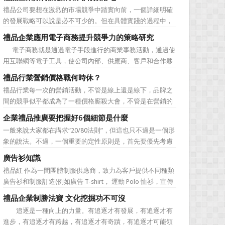
價值不是將品牌鋪設到消費者眼前，而是將品牌印到消費者
禮品公司要想在激烈的市場競爭中踏實向前，一個詳細明確
心裡 與消費者的心理距離的拉近，並不是一朝一夕的事
的發展戰略可以說是必不可少的。但在具體實踐的過程中，
情，需要做好持...
如何將其貫徹執行也是一大難處。究其原因，一則是計劃不
禮品企業應用電子商務提升競爭力的策略研究
如變化快，真的按戰略規划去做可能會帶來風險。二則是新
電子商務就是通過電子手段進行的商業事務活動，通過使
戰略往往與老闆的成功經驗不完全一致，原有路徑的依賴又
用互聯網等電子工具，使公司內部、供應商、客戶和合作夥
令人感到不執行戰略日...
伴之間，利用電子業務共享信息，實現企業間業務流程的電
禮品行業營銷價格戰何時休？
子化，配合企業內部的電子化生產管理系統，提高企業的生
禮品行業每一次的營銷活動，不管是線上還是線下，品牌之
產、庫存、流通和資金等各個環節的效率。它具有結構性、
間的競爭似乎都成為了一種價格廝殺大會，不管是在營銷的
動態性、社...
主題推廣之中、產品的介紹之中還是旗艦店的推廣之中，“年
企業禮品推廣要把握好6個細節是什麼
度最低”、“全網最低”等字眼標牌出處皆是。禮品公司都將消
一般來說大家都在講求“20/80法則”，但這也只不過是一個形
費者的目光鎖定在了價格之上。禮品行業的營銷價格戰究竟
象的說法。不過，一個重要的定性原則是，首先要優先考慮
何時可以休止？...
縣級渠道成員，而後再兼顧地市級經銷商，最好是把二者的
廣告衫知識
積極性都調動起來。在這些禮品發放的過程中，在時間和時
禮品紅 作為一間團體制服供應商，致力為客戶提供不同種類
機交錯上也要給與較多地考慮。從目前潤滑油產品推廣的常
廣告衫和制服訂造(例如廣告 T-shirt， 運動 Polo 恤衫，宣傳
見形式來看，...
背心，風褸外套禮品，訂造球衣等)，從公司員工制服，到不
禮品企業制勝法寶 文化挖掘功不可沒
同宣傳活動用的制服。禮品紅都可以為客戶度身...
追逐是一種向上的力量。有追逐才有發展，有追逐才有
進步，有追逐才有跨越，有追逐才有奇蹟，有追逐才可能領