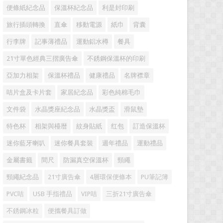
便條紙紀念品
保溫杯紀念品
利是封印刷
旅行插頭轉換
直傘
移動電源
紙巾
背囊
行李牌
記事薄禮品
運動鋁水樽
餐具
21寸單色經典三摺廣告傘
不銹鋼保溫杯的印刷
亞加力相架
保溫杯禮品
健康禮品
名牌襟章
咭片盒及卡片套
家居紀念品
彩色純棉毛巾
文件袋
水晶獎座紀念品
水晶獎盃
滑鼠墊
特色杯
相架與檯暦
紋身貼紙
红包
訂造保溫杯
迷你藍牙喇叭
迷你餐具套裝
週年禮品
運動禮品
金屬書籤
間尺
防漏真空保溫杯
頸繩
頸繩紀念品
21寸廣告傘
4層環保便條本
PU筆記簿
PVC咭
USB 手指禮品
VIP咭
三折21寸廣告傘
不銹鋼冰粒
便攜餐具訂做