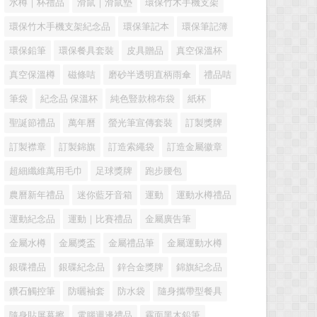
水樽｜杯禮品
滑鼠｜滑鼠墊
環保竹木手機支架
環保竹木手機支架紀念品
環保筆記本
環保筆記簿
環保鉛筆
環保餐具套裝
皮具贈品
真空保溫杯
真空保溫樽
磁條咭
磨砂半透明直柄雨傘
禮品咭
筆袋
紀念品 保溫杯
純色豎款棉布袋
紙杯
聖誕節禮品
萬年曆
螢光筆宣傳套裝
訂製獎牌
訂製襟章
訂製錦旗
訂造索繩袋
訂造金屬徽章
超細纖維萬用毛巾
足球獎牌
跑步腰包
農曆新年禮品
迷你藍牙音箱
運動
運動水樽禮品
運動紀念品
運動｜比賽禮品
金屬廣告筆
金屬水樽
金屬獎盃
金屬禮品筆
金屬運動水樽
銀碟禮品
銀碟紀念品
鋅合金獎牌
錦旗紀念品
鑽石觸控筆
防曬袖套
防水袋
隨身攜帶型餐具
隨身貼屏幕擦
電腦週邊禮品
霧面黑木鉛筆