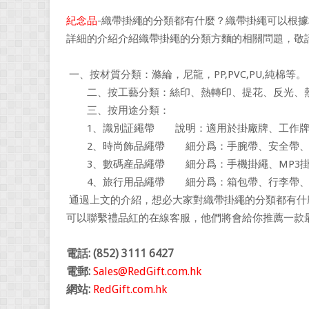
紀念品
-織帶掛繩的分類都有什麼？織帶掛繩可以根
詳細的介紹介紹織帶掛繩的分類方麵的相關問題，敬
一、按材質分類：滌綸，尼龍，PP,PVC,PU,純棉等。
二、按工藝分類：絲印、熱轉印、提花、反光、
三、按用途分類：
1、識別証繩帶 說明：適用於掛廠牌、工作牌、
2、時尚飾品繩帶 細分爲：手腕帶、安全帶、寵
3、數碼産品繩帶 細分爲：手機掛繩、MP3掛繩
4、旅行用品繩帶 細分爲：箱包帶、行李帶、
通過上文的介紹，想必大家對織帶掛繩的分類都有什
可以聯繫禮品紅的在線客服，他們將會給你推薦一款
電話: (852) 3111 6427
電郵:
Sales@RedGift.com.hk
網站:
RedGift.com.hk