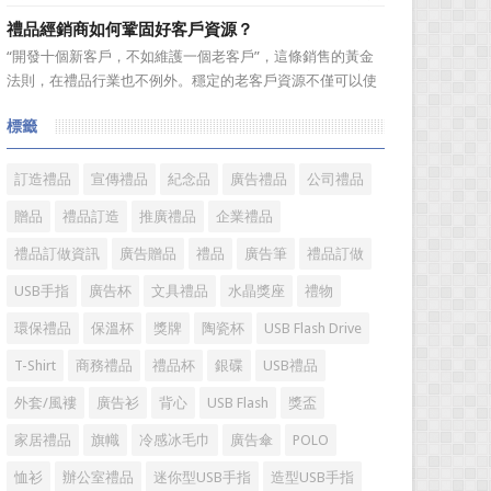
跑行業。在無數個春華秋實的歲月輪迴中，禮品這個年輕而
禮品經銷商如何鞏固好客戶資源？
充滿朝氣的行業，沉澱了一批又一批的優秀企業，成就了一
“開發十個新客戶，不如維護一個老客戶”，這條銷售的黃金
批又一批的優秀企業家，他們因為不斷追逐而表現出的那份
法則，在禮品行業也不例外。穩定的老客戶資源不僅可以使
精神和氣質不斷提升着...
禮品經銷商變得更加有效率，而且也是保持業績穩定的重要
標籤
方式。成功的經銷商是從保持並鞏固現有顧客的基礎上不斷
增加新顧客，這樣才能使銷售額越來越多，銷售業績越來越
好，老客戶的數量當...
訂造禮品
宣傳禮品
紀念品
廣告禮品
公司禮品
贈品
禮品訂造
推廣禮品
企業禮品
禮品訂做資訊
廣告贈品
禮品
廣告筆
禮品訂做
USB手指
廣告杯
文具禮品
水晶獎座
禮物
環保禮品
保溫杯
獎牌
陶瓷杯
USB Flash Drive
T-Shirt
商務禮品
禮品杯
銀碟
USB禮品
外套/風褸
廣告衫
背心
USB Flash
獎盃
家居禮品
旗幟
冷感冰毛巾
廣告傘
POLO
恤衫
辦公室禮品
迷你型USB手指
造型USB手指