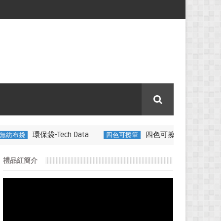
ech Data
四色可擦筆-百通電纜
四色可擦筆
350ML 折疊
禮品紅簡介