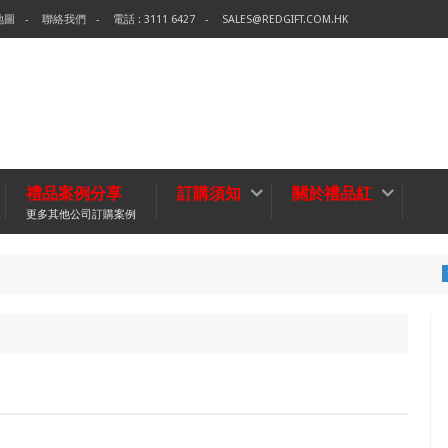
地圖
聯絡我們
電話 : 3111 6427
SALES@REDGIFT.COM.HK
禮品案例分享
訂購須知
關於禮品紅
更多其他公司訂購案例
環保袋-T
無紡布袋