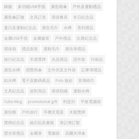
錦旗
多功能USB手指
廣告雨傘
戶外及運動禮品
廣告傘訂做
文具訂造
環保餐具
冬日紀念品
夏日及運動紀念品
廣告毛巾
水樽
系列禮品
金屬USB手指
金屬徽章
戶外禮品
比賽紀念品
環保袋
禮品套裝
運動毛巾
廣告筆禮品
旅行紀念品
木盾獎牌
水晶禮品
證件套
印刷品
廣告水樽
摺疊雨傘
文件夾及文件袋
記事簿禮品
鋁水樽
電子及數碼產品
Polo 恤衫
宣傳紙巾
文具紀念品
派對用品
環保頸繩
運動水樽
Cube Mug
promotional gift
利是封
平板電腦袋
廣告帽
戶外旅行
手機充電器
木製獎牌
獎牌紀念品
磁石貼及書籤
筆記簿訂製
螢光筆禮品
金屬筆
電腦袋
高爾夫球傘