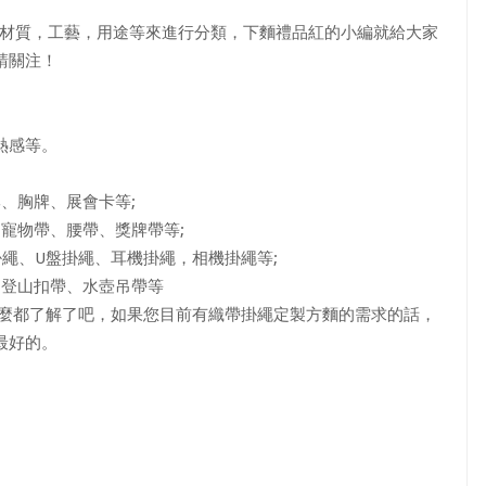
據材質，工藝，用途等來進行分類，下麵禮品紅的小編就給大家
請關注！
熱感等。
胸牌、展會卡等;
物帶、腰帶、獎牌帶等;
、U盤掛繩、耳機掛繩，相機掛繩等;
登山扣帶、水壺吊帶等
麼都了解了吧，如果您目前有織帶掛繩定製方麵的需求的話，
最好的。