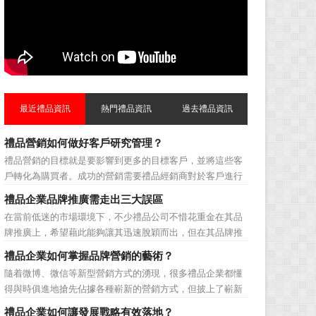
最近禮品資訊
熱門禮品資訊
過去禮品資訊
禮品營銷如何做好客戶研究管理？
禮品營銷的目標就是要影響到更多的目標客戶，並將這些客
戶轉化為購買者。成功的營銷需要禮品經銷商對於客戶進行
相應的分類，了解不同類型客戶的貢獻度，從而有的放矢的
禮品企業品牌推廣需走出三大誤區
制定相應的營銷對策，而這需要對於客戶研究方面更多地投
在當前低迷的市場環境下，不少禮品公司不惜花重金在其品
入，這不僅是銷售環節的事，也需要營銷管理策略的整體支
牌推廣上，希望藉此能夠讓其迅速脫穎而出，但在其品牌推
持。具體來說，有以下...
廣的營銷管理思路上，也有許多禮品企業走入了幾大誤區而
禮品企業如何掌握品牌營銷的藝術？
無法自拔，這其中，最為常見的誤區有： 誤區一：不清
隨着微博、微信等新型營銷方式的湧現，很多禮品企業都懂
楚品牌到底在表達什麼 很多禮品企業在推廣品牌之前，
得與時俱進地搶先佔據各種嶄新的營銷方式，但披上了嶄新
不知道到...
的營銷軀殼，卻沒有掌握營銷的靈魂。要知道，營銷真正的
禮品企業如何讓發展戰略有效落地？