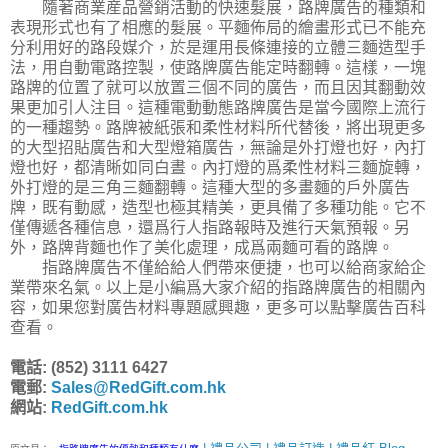
隨著商業産品營銷活動的快速髮展，路牌廣告的種類和
表現形式也有了相應的髮展。平麵佈局的繪畫形式已不能充
分利用好的路段媒介，於是運用長條連接的立體三麵造型手
法，用自動電路控製，使路牌廣告能定時翻轉。這樣，一塊
路牌的位置了就可以放置三個不同的廣告，而且因其翻動效
果更加引人注目。這種電動動態路牌廣告是當今國際上流行
的一種趨勢。路牌被紙張和柔性材料所代替後，將出現更多
的大型招貼廣告和大型燈箱廣告，無論是外打燈也好，內打
燈也好，都清晰如同白晝。內打燈的爲柔性材料三麵旋轉，
外打燈的是三角三麵翻轉。這種大型的多畫麵的戶外廣告
牌，既有動感，造型也極其精美，更具備了多種功能。它不
僅傳遞各種信息，還爲行人指路報時及進行天氣預報。另
外，路牌背麵也作了美化處理，成爲兩麵可看的路牌。
指路牌廣告不僅給給人們帶來便捷，也可以給商家給企
業帶來名氣。以上是小編爲大家介紹的指路牌廣告的相關內
容，如果您對廣告材料專題感興趣，更多可以點擊廣告百科
查看。
電話: (852) 3111 6427
電郵:
Sales@RedGift.com.hk
網站:
RedGift.com.hk