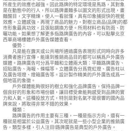
所産生的效應也越強。因此路牌的特定環境是馬路，其對象
是在動態中的行人，所以路牌畫麵多以圖文的形式出現，畫
麵醒目，文字精煉，使人一看就懂，具有印象捕捉快的視覺
效應。立體感強，再現了商品的魅力，對樹立商品(品牌)的都
市形象最具功效，且張貼調換方便。所用材料也有防雨、防
曬功能。如果想了解更多指路牌廣告的內容，可以點擊北京
西單商場樓體戶外廣告媒體查看。
優勢：
凡是能在露天或公共場所通過廣告表現形式同時向許多
消費者進行宣傳，能達到推銷商品目的都可以稱爲戶外廣告
媒體。路牌廣告可分爲平麵和立體兩大類：平麵路牌廣告、
招貼廣告、海報、條幅等。立體廣告分爲霓虹燈、廣告柱以
及廣告塔燈、燈箱廣告等。設計製作精美的戶外廣告成爲一
個地區的象徵。
戶外媒體能夠很好的樹立和強化品牌廣告，保持品牌一
個良好的形象和市場份額，讓目標受衆能夠感受到品牌的實
力和人氣。這種投放方式，特別是對名氣不是很響的國內品
牌來說，將取得非常不錯的效果。
種類：
路牌廣告的作用主要有三種，一種是指示方向，還有一
種就是相當於公益廣告，其次呢就是一些小型企業的推銷廣
告，類型多樣，引人注目!路牌廣告是典型的戶外廣告。