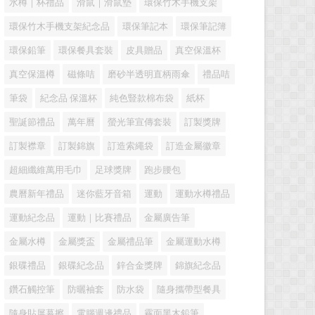
水樽｜杯禮品
滑鼠｜滑鼠墊
環保竹木手機支架
環保竹木手機支架紀念品
環保筆記本
環保筆記簿
環保鉛筆
環保餐具套裝
皮具贈品
真空保溫杯
真空保溫樽
磁條咭
磨砂半透明直柄雨傘
禮品咭
筆袋
紀念品 保溫杯
純色豎款棉布袋
紙杯
聖誕節禮品
萬年曆
螢光筆宣傳套裝
訂製獎牌
訂製襟章
訂製錦旗
訂造索繩袋
訂造金屬徽章
超細纖維萬用毛巾
足球獎牌
跑步腰包
農曆新年禮品
迷你藍牙音箱
運動
運動水樽禮品
運動紀念品
運動｜比賽禮品
金屬廣告筆
金屬水樽
金屬獎盃
金屬禮品筆
金屬運動水樽
銀碟禮品
銀碟紀念品
鋅合金獎牌
錦旗紀念品
鑽石觸控筆
防曬袖套
防水袋
隨身攜帶型餐具
隨身貼屏幕擦
電腦週邊禮品
霧面黑木鉛筆