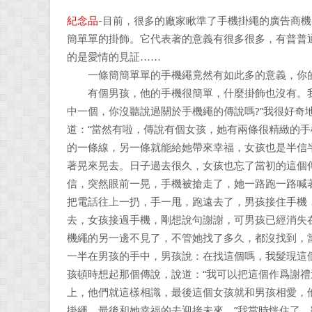
紀念品
-目前，很多的廠家瞅準了手機掛繩的廣告商
簡單單的掛飾。它代表著的意義有很多很多，有普普
的是愛情的見証……
一條簡簡單單的手機繩竟然有如此多的意義，你的
有個男孩，他的手機很簡單，什麼掛飾也沒有。我問
中一個，你沒聽說過關於手機繩的傳說嗎?”我很好奇
道：“當然有啦，傳說有個女孩，她有兩條很精緻的
的一條線，另一條就能給她帶來幸福，女孩也是半信
著晃來晃去。日子過去很久，女孩也忘了當初的這個
信，突然眼前一晃，手機被搶走了，她一路跑一路喊
把電話往上一扔，手一甩，跑遠去了，男孩接住手機
去，女孩接過手機，剛想說句謝謝，可男孩已經消失
機繩的另一邊不見了，不管她找了多久，都沒找到，
一半在男孩的手中，男孩說：在找這個嗎，我髮現這個
孩頓時想起那個傳說，說道：“我可以把這個作爲謝禮
上，他們就這樣相識，最後這個女孩就和男孩相愛，
掛繩，最後和她幸福的去迎接未來。”我當時恍住了，