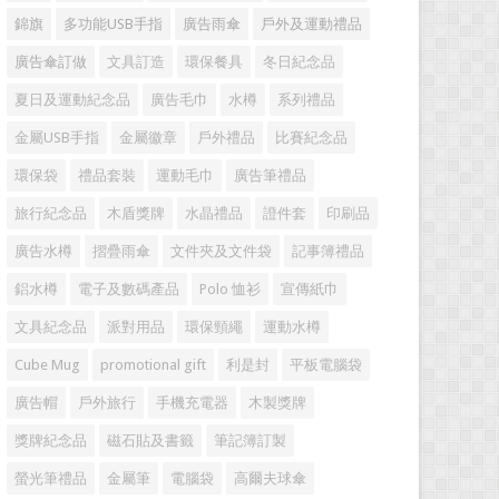
錦旗
多功能USB手指
廣告雨傘
戶外及運動禮品
廣告傘訂做
文具訂造
環保餐具
冬日紀念品
夏日及運動紀念品
廣告毛巾
水樽
系列禮品
金屬USB手指
金屬徽章
戶外禮品
比賽紀念品
環保袋
禮品套裝
運動毛巾
廣告筆禮品
旅行紀念品
木盾獎牌
水晶禮品
證件套
印刷品
廣告水樽
摺疊雨傘
文件夾及文件袋
記事簿禮品
鋁水樽
電子及數碼產品
Polo 恤衫
宣傳紙巾
文具紀念品
派對用品
環保頸繩
運動水樽
Cube Mug
promotional gift
利是封
平板電腦袋
廣告帽
戶外旅行
手機充電器
木製獎牌
獎牌紀念品
磁石貼及書籤
筆記簿訂製
螢光筆禮品
金屬筆
電腦袋
高爾夫球傘