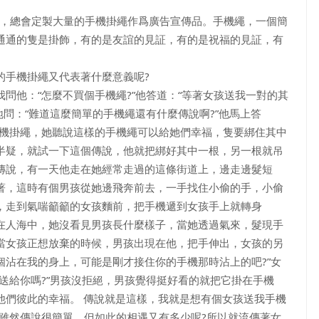
機，總會定製大量的手機掛繩作爲廣告宣傳品。手機繩，一個簡
通通的隻是掛飾，有的是友誼的見証，有的是祝福的見証，有
手機掛繩又代表著什麼意義呢?
他：“怎麼不買個手機繩?”他答道：“等著女孩送我一對的其
地問：“難道這麼簡單的手機繩還有什麼傳說啊?”他馬上答
手機掛繩，她聽說這樣的手機繩可以給她們幸福，隻要綁住其中
半疑，就試一下這個傳說，他就把綁好其中一根，另一根就吊
傳說，有一天他走在她經常走過的這條街道上，邊走邊髮短
著，這時有個男孩從她邊飛奔前去，一手找住小偷的手，小偷
，走到氣喘籲籲的女孩麵前，把手機遞到女孩手上就轉身離
在人海中，她沒看見男孩長什麼樣子，當她透過氣來，髮現手
當女孩正想放棄的時候，男孩出現在他，把手伸出，女孩的另
沾在我的身上，可能是剛才接住你的手機那時沾上的吧?”女
送給你嗎?”男孩沒拒絕，男孩覺得挺好看的就把它掛在手機
他們彼此的幸福。 傳說就是這樣，我就是想有個女孩送我手機
雖然傳說很簡單，但如此的相遇又有多少呢?所以就流傳著女