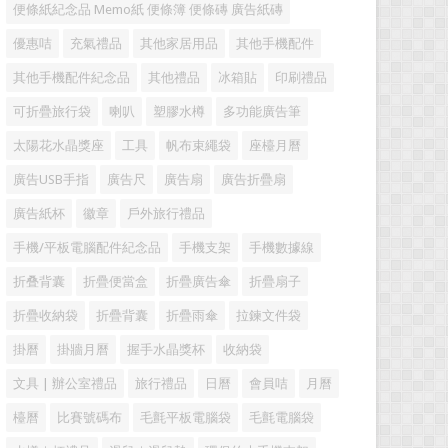
便條紙紀念品 Memo紙 便條簿 便條磚 廣告紙磚
優惠咭
充氣禮品
其他家居用品
其他手機配件
其他手機配件紀念品
其他禮品
冰箱貼
印刷禮品
可折疊旅行袋
喇叭
塑膠水樽
多功能廣告筆
太陽花水晶獎座
工具
帆布束繩袋
座檯月曆
廣告USB手指
廣告尺
廣告扇
廣告折疊扇
廣告紙杯
徽章
戶外旅行禮品
手機/平板電腦配件紀念品
手機支架
手機數據線
折叠背囊
折疊便當盒
折疊廣告傘
折疊扇子
折疊收納袋
折疊背囊
折疊雨傘
拉鍊文件袋
掛曆
掛牆月曆
握手水晶獎杯
收納袋
文具 | 辦公室禮品
旅行禮品
日曆
會員咭
月曆
檯曆
比賽號碼布
毛氈平板電腦袋
毛氈電腦袋