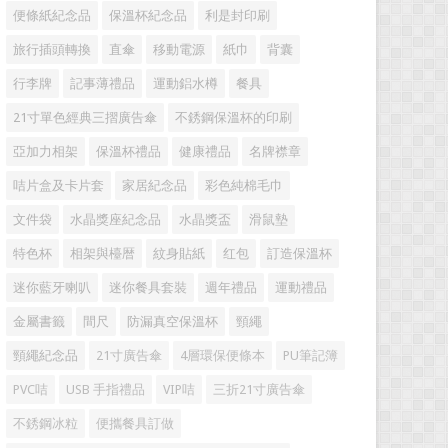
便條紙紀念品
保溫杯紀念品
利是封印刷
旅行插頭轉換
直傘
移動電源
紙巾
背囊
行李牌
記事薄禮品
運動鋁水樽
餐具
21寸單色經典三摺廣告傘
不銹鋼保溫杯的印刷
亞加力相架
保溫杯禮品
健康禮品
名牌襟章
咭片盒及卡片套
家居紀念品
彩色純棉毛巾
文件袋
水晶獎座紀念品
水晶獎盃
滑鼠墊
特色杯
相架與檯暦
紋身貼紙
红包
訂造保溫杯
迷你藍牙喇叭
迷你餐具套裝
週年禮品
運動禮品
金屬書籤
間尺
防漏真空保溫杯
頸繩
頸繩紀念品
21寸廣告傘
4層環保便條本
PU筆記簿
PVC咭
USB 手指禮品
VIP咭
三折21寸廣告傘
不銹鋼冰粒
便攜餐具訂做