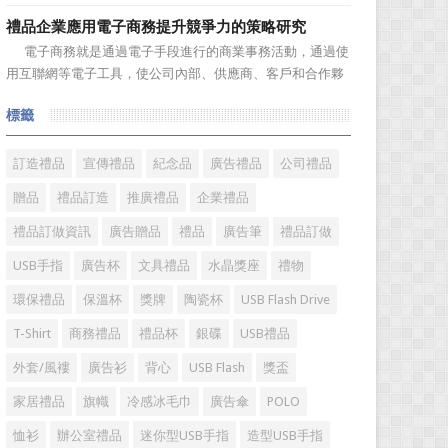
廣的營銷管理思路上，也有許多禮品企業走入了幾大誤區而
禮品企業應用電子商務提升競爭力的策略研究
無法自拔，這其中，最為常見的誤區有： 誤區一：不清
電子商務就是通過電子手段進行的商業事務活動，通過使
楚品牌到底在表達什麼 很多禮品企業在推廣品牌之前，
用互聯網等電子工具，使公司內部、供應商、客戶和合作夥
不知道到...
伴之間，利用電子業務共享信息，實現企業間業務流程的電
標籤
子化，配合企業內部的電子化生產管理系統，提高企業的生
產、庫存、流通和資金等各個環節的效率。它具有結構性、
動態性、社...
訂造禮品
宣傳禮品
紀念品
廣告禮品
公司禮品
贈品
禮品訂造
推廣禮品
企業禮品
禮品訂做資訊
廣告贈品
禮品
廣告筆
禮品訂做
USB手指
廣告杯
文具禮品
水晶獎座
禮物
環保禮品
保溫杯
獎牌
陶瓷杯
USB Flash Drive
T-Shirt
商務禮品
禮品杯
銀碟
USB禮品
外套/風褸
廣告衫
背心
USB Flash
獎盃
家居禮品
旗幟
冷感冰毛巾
廣告傘
POLO
恤衫
辦公室禮品
迷你型USB手指
造型USB手指