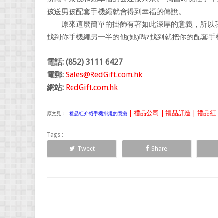
孩送男孩配套手機繩就會得到幸福的傳說。
原來這麼簡單的掛飾有著如此深厚的意義，所以我
找到你手機繩另一半的他(她)嗎?找到就把你的配套手
電話: (852) 3111 6427
電郵:
Sales@RedGift.com.hk
網站:
RedGift.com.hk
| 禮品公司 | 禮品訂造 | 禮品紅 B
原文見：
-
禮品紅介紹手機掛繩的意義
Tags :
Tweet
Share