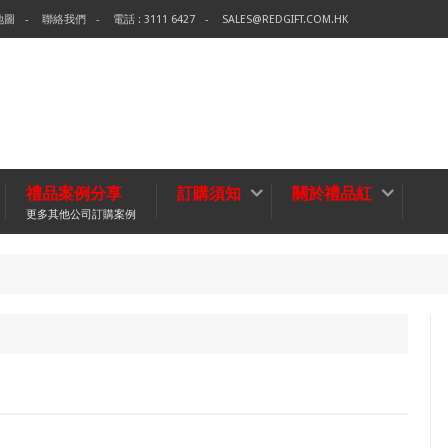
地圖
聯絡我們
電話 : 3111 6427
SALES@REDGIFT.COM.HK
禮品案例分享
訂購須知
關於禮品紅
更多其他公司訂購案例
環
無紡布袋