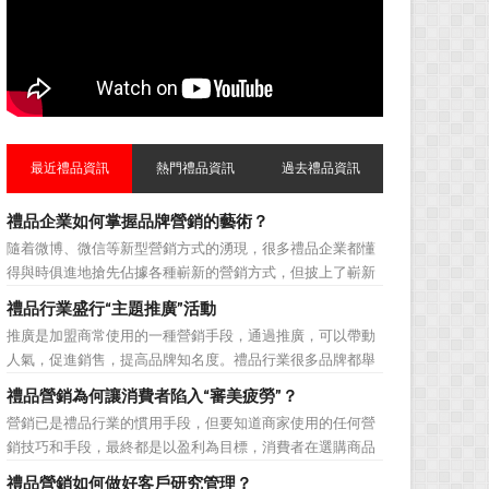
最近禮品資訊
熱門禮品資訊
過去禮品資訊
禮品企業如何掌握品牌營銷的藝術？
隨着微博、微信等新型營銷方式的湧現，很多禮品企業都懂
得與時俱進地搶先佔據各種嶄新的營銷方式，但披上了嶄新
的營銷軀殼，卻沒有掌握營銷的靈魂。要知道，營銷真正的
禮品行業盛行“主題推廣”活動
價值不是將品牌鋪設到消費者眼前，而是將品牌印到消費者
推廣是加盟商常使用的一種營銷手段，通過推廣，可以帶動
心裡 與消費者的心理距離的拉近，並不是一朝一夕的事
人氣，促進銷售，提高品牌知名度。禮品行業很多品牌都舉
情，需要做好持...
辦過多場推廣活動，來帶動品牌的提升，然而，隨着推廣活
禮品營銷為何讓消費者陷入“審美疲勞”？
動的普遍，消費者對於這種推廣已經見怪不怪了。 所
營銷已是禮品行業的慣用手段，但要知道商家使用的任何營
以，儘管現在許多商家打着賠本推廣、以跳樓價銷售的口號
銷技巧和手段，最終都是以盈利為目標，消費者在選購商品
大搞活動，但生意...
時最為關注的便是如何利用最低的費用購買到最超值的貨
禮品營銷如何做好客戶研究管理？