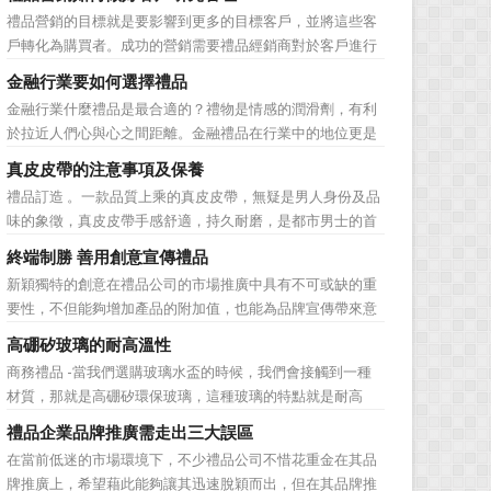
品。在禮品公司使用常規的營銷方式的同時，消費者也不免
禮品營銷的目標就是要影響到更多的目標客戶，並將這些客
走陷入了“審美疲勞”。 編者總結了最讓消費者對禮品行
戶轉化為購買者。成功的營銷需要禮品經銷商對於客戶進行
業營銷產生免疫...
相應的分類，了解不同類型客戶的貢獻度，從而有的放矢的
金融行業要如何選擇禮品
制定相應的營銷對策，而這需要對於客戶研究方面更多地投
金融行業什麼禮品是最合適的？禮物是情感的潤滑劑，有利
入，這不僅是銷售環節的事，也需要營銷管理策略的整體支
於拉近人們心與心之間距離。金融禮品在行業中的地位更是
持。具體來說，有以下...
不容忽視，因為禮品即是企業形象的象徵，又是企業地位的
真皮皮帶的注意事項及保養
彰顯，同時對收禮人來說，一份禮物的永恆意義是語言難以
禮品訂造 。一款品質上乘的真皮皮帶，無疑是男人身份及品
企及的。難怪有人曾說：再省也不能省禮物，再窮也不能窮
味的象徵，真皮皮帶手感舒適，持久耐磨，是都市男士的首
送禮。但是，禮品選擇...
選。當你還在髮愁老爸生日禮物送什麼的時候，一款真皮皮
終端制勝 善用創意宣傳禮品
帶就是非常不錯的選擇。但是真皮皮帶如果疏於保養，也會
新穎獨特的創意在禮品公司的市場推廣中具有不可或缺的重
黯然失色，出現裂痕和破損的痕跡，今天小編就爲大家分享
要性，不但能夠增加產品的附加值，也能為品牌宣傳帶來意
真皮皮帶的注意事項...
想不到的促進作用。禮品公司如果能夠巧妙運用這些獨具創
高硼矽玻璃的耐高溫性
意的宣傳禮品來提升宣傳技巧，在終端推廣中將更具競爭
商務禮品 -當我們選購玻璃水盃的時候，我們會接觸到一種
力。 打火機、煙灰缸、鑰匙鏈、毛巾……當今市場上的
材質，那就是高硼矽環保玻璃，這種玻璃的特點就是耐高
宣傳品幾乎是司空...
溫，那麼這個耐高溫的溫度限製和準確的含義是什麼呢?禮品
禮品企業品牌推廣需走出三大誤區
紅的小編給大家總結如下。 耐熱玻璃【Heat-resistant
在當前低迷的市場環境下，不少禮品公司不惜花重金在其品
glass】是指含有耐熱性強的硼酸﹑矽酸成分,能夠...
牌推廣上，希望藉此能夠讓其迅速脫穎而出，但在其品牌推