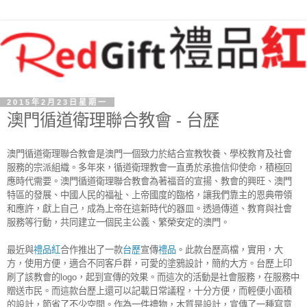
2015年2月23日星期一
澳門循道衛理聯合教會 - 台歷
澳門循道衛理聯合教會是澳門一個致力於結合宣教牧養、學校教育及社會
服務的宗派組織。多年來，循道衛理教會一直勇於承擔信仰使命，積極回
應時代需要。澳門循道衛理聯合教會為著福音的宣揚、教會的興旺、澳門
特區的發展、中國人民的福祉、上帝國度的臨格，讓我們靠主的恩典帶領
和應許，獻上自己，成為上帝在這新時代的器皿。透過傳道、教育與社​​​​會
服務等行動，共同建立一個民主公義、繁榮安定的澳門。
最近與
禮品紅
合作推出了一款
台歷
宣傳
禮品
。此款台歷高檔，實用，大
方，使用方便，適合不同客戶群，可愛的塗鴉設計，簡約大方。台歷上印
刷了該教會的logo，起到宣傳的效果。而這次的活動是社會服務，在服務中
贈送市民。而這款台歷上還可以記載日常議程，十分方便，而輕便小面積
的設計，節省了不少空間。作為一件禮物，木質是設計，宣傳了一種寫意