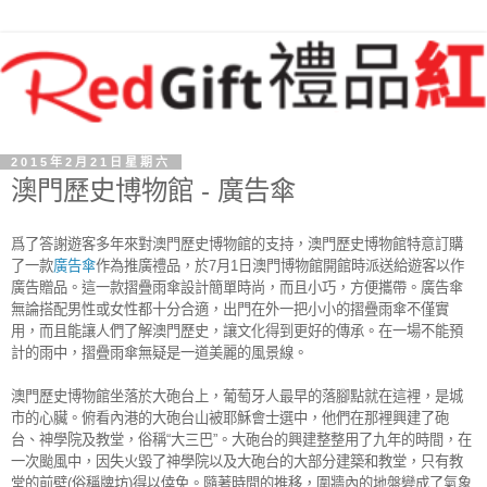
2015年2月21日星期六
澳門歷史博物館 - 廣告傘
爲了答謝遊客多年來對澳門歷史博物館的支持，澳門歷史博物館特意訂購
了一款
廣告傘
作為推廣禮品，於7月1日澳門博物館開館時派送給遊客以作
廣告贈品。這一款摺疊雨傘設計簡單時尚，而且小巧，方便攜帶。廣告傘
無論搭配男性或女性都十分合適，出門在外一把小小的摺疊雨傘不僅實
用，而且能讓人們了解澳門歷史，讓文化得到更好的傳承。在一場不能預
計的雨中，摺疊雨傘無疑是一道美麗的風景線。
澳門歷史博物館坐落於大砲台上，葡萄牙人最早的落腳點就在這裡，是城
市的心臟。俯看內港的大砲台山被耶穌會士選中，他們在那裡興建了砲
台、神學院及教堂，俗稱“大三巴”。大砲台的興建整整用了九年的時間，在
一次颱風中，因失火毀了神學院以及大砲台的大部分建築和教堂，只有教
堂的前壁(俗稱牌坊)得以倖免。隨著時間的推移，圍牆內的地盤變成了氣象