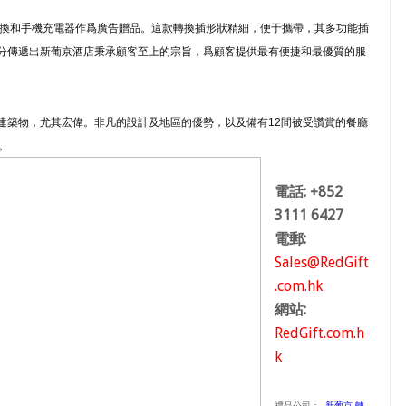
換
和
手機充電器
作爲廣告贈品。這款轉換插形狀精細，便于攜帶，其多功能插
分傳遞出新葡京酒店秉承顧客至上的宗旨，爲顧客提供最有便捷和最優質的服
建築物，尤其宏偉。非凡的設計及地區的優勢，以及備有12間被受讚賞的餐廳
。
電話: +852
3111 6427
電郵:
Sales@RedGift
.com.hk
網站:
RedGift.com.h
k
禮品公司：
-
新葡京-轉