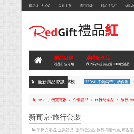
禮品紅 - BLOG
公司主頁
禮品目錄
關於禮品紅
網站
禮品目錄
選購紀念品
禮品訂造分類
我們為你提供超過2000款禮品
ML 折疊矽膠咖啡杯-沙田靈光幼兒學校
3
最新禮品資訊
330ML 不銹鋼帶手柄保溫
Home
手機充電器
企業禮品
旅行紀念品
旅行插
新葡京-旅行套裝
手機充電器
,
企業禮品
,
旅行紀念品
,
旅行插頭轉換
,
廣告贈