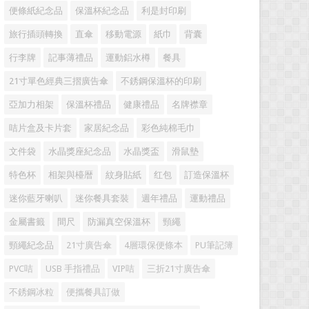
便條紙紀念品
保溫杯紀念品
利是封印刷
旅行插頭轉換
直傘
移動電源
紙巾
背囊
行李牌
記事薄禮品
運動鋁水樽
餐具
21寸單色經典三摺廣告傘
不銹鋼保溫杯的印刷
亞加力相架
保溫杯禮品
健康禮品
名牌襟章
咭片盒及卡片套
家居紀念品
彩色純棉毛巾
文件袋
水晶獎座紀念品
水晶獎盃
滑鼠墊
特色杯
相架與檯暦
紋身貼紙
红包
訂造保溫杯
迷你藍牙喇叭
迷你餐具套裝
週年禮品
運動禮品
金屬書籤
間尺
防漏真空保溫杯
頸繩
頸繩紀念品
21寸廣告傘
4層環保便條本
PU筆記簿
PVC咭
USB 手指禮品
VIP咭
三折21寸廣告傘
不銹鋼冰粒
便攜餐具訂做