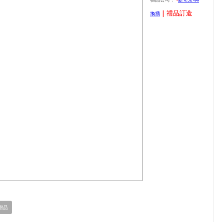
| 禮品訂造
換插
贈品