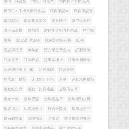
水樽｜杯禮品
滑鼠｜滑鼠墊
環保竹木手機支架
環保竹木手機支架紀念品
環保筆記本
環保筆記簿
環保鉛筆
環保餐具套裝
皮具贈品
真空保溫杯
真空保溫樽
磁條咭
磨砂半透明直柄雨傘
禮品咭
筆袋
紀念品 保溫杯
純色豎款棉布袋
紙杯
聖誕節禮品
萬年曆
螢光筆宣傳套裝
訂製獎牌
訂製襟章
訂製錦旗
訂造索繩袋
訂造金屬徽章
超細纖維萬用毛巾
足球獎牌
跑步腰包
農曆新年禮品
迷你藍牙音箱
運動
運動水樽禮品
運動紀念品
運動｜比賽禮品
金屬廣告筆
金屬水樽
金屬獎盃
金屬禮品筆
金屬運動水樽
銀碟禮品
銀碟紀念品
鋅合金獎牌
錦旗紀念品
鑽石觸控筆
防曬袖套
防水袋
隨身攜帶型餐具
隨身貼屏幕擦
電腦週邊禮品
霧面黑木鉛筆