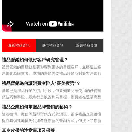
最近禮品資訊
熱門禮品資訊
過去禮品資訊
禮品營銷如何做好客戶研究管理？
禮品營銷的目標就是要影響到更多的目標客戶，並將這些客
戶轉化為購買者。成功的營銷需要禮品經銷商對於客戶進行
相應的分類，了解不同類型客戶的貢獻度，從而有的放矢的
禮品營銷為何讓消費者陷入“審美疲勞”？
制定相應的營銷對策，而這需要對於客戶研究方面更多地投
營銷已是禮品行業的慣用手段，但要知道商家使用的任何營
入，這不僅是銷售環節的事，也需要營銷管理策略的整體支
銷技巧和手段，最終都是以盈利為目標，消費者在選購商品
持。具體來說，有以下...
時最為關注的便是如何利用最低的費用購買到最超值的貨
禮品企業如何掌握品牌營銷的藝術？
品。在禮品公司使用常規的營銷方式的同時，消費者也不免
隨着微博、微信等新型營銷方式的湧現，很多禮品企業都懂
走陷入了“審美疲勞”。 編者總結了最讓消費者對禮品行
得與時俱進地搶先佔據各種嶄新的營銷方式，但披上了嶄新
業營銷產生免疫...
的營銷軀殼，卻沒有掌握營銷的靈魂。要知道，營銷真正的
真皮皮帶的注意事項及保養