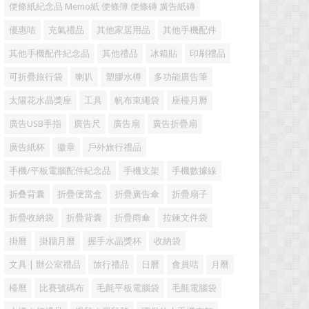
便條紙紀念品 Memo紙 便條簿 便條磚 廣告紙磚
優惠咭
充氣禮品
其他家居用品
其他手機配件
其他手機配件紀念品
其他禮品
冰箱貼
印刷禮品
可折疊旅行袋
喇叭
塑膠水樽
多功能廣告筆
太陽花水晶獎座
工具
帆布束繩袋
座檯月曆
廣告USB手指
廣告尺
廣告扇
廣告折疊扇
廣告紙杯
徽章
戶外旅行禮品
手機/平板電腦配件紀念品
手機支架
手機數據線
折叠背囊
折疊便當盒
折疊廣告傘
折疊扇子
折疊收納袋
折疊背囊
折疊雨傘
拉鍊文件袋
掛曆
掛牆月曆
握手水晶獎杯
收納袋
文具 | 辦公室禮品
旅行禮品
日曆
會員咭
月曆
檯曆
比賽號碼布
毛氈平板電腦袋
毛氈電腦袋