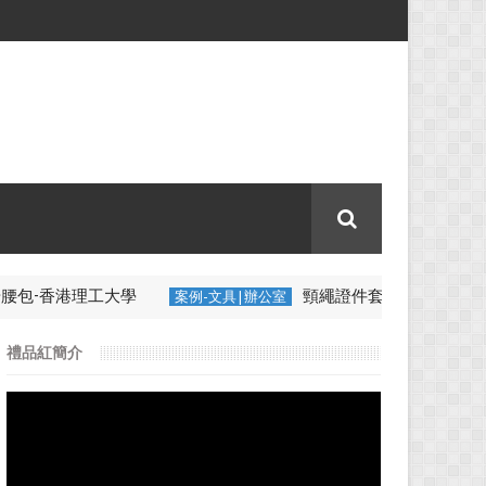
包-香港理工大學
頸繩證件套-中審眾環
案例-文具|辦公室
禮品紅簡介