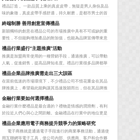
價值不是將品牌鋪設到消費者眼前，而是將品牌印到消費者
禮品訂造 。一款品質上乘的真皮皮帶，無疑是男人身份及品
心裡 與消費者的心理距離的拉近，並不是一朝一夕的事
味的象徵，真皮皮帶手感舒適，持久耐磨，是都市男士的首
情，需要做好持...
選。當你還在髮愁老爸生日禮物送什麼的時候，一款真皮皮
終端制勝 善用創意宣傳禮品
帶就是非常不錯的選擇。但是真皮皮帶如果疏於保養，也會
新穎獨特的創意在禮品公司的市場推廣中具有不可或缺的重
黯然失色，出現裂痕和破損的痕跡，今天小編就爲大家分享
要性，不但能夠增加產品的附加值，也能為品牌宣傳帶來意
真皮皮帶的注意事項...
想不到的促進作用。禮品公司如果能夠巧妙運用這些獨具創
禮品行業盛行“主題推廣”活動
意的宣傳禮品來提升宣傳技巧，在終端推廣中將更具競爭
推廣是加盟商常使用的一種營銷手段，通過推廣，可以帶動
力。 打火機、煙灰缸、鑰匙鏈、毛巾……當今市場上的
人氣，促進銷售，提高品牌知名度。禮品行業很多品牌都舉
宣傳品幾乎是司空...
辦過多場推廣活動，來帶動品牌的提升，然而，隨着推廣活
禮品企業品牌推廣需走出三大誤區
動的普遍，消費者對於這種推廣已經見怪不怪了。 所
在當前低迷的市場環境下，不少禮品公司不惜花重金在其品
以，儘管現在許多商家打着賠本推廣、以跳樓價銷售的口號
牌推廣上，希望藉此能夠讓其迅速脫穎而出，但在其品牌推
大搞活動，但生意...
廣的營銷管理思路上，也有許多禮品企業走入了幾大誤區而
金融行業要如何選擇禮品
無法自拔，這其中，最為常見的誤區有： 誤區一：不清
金融行業什麼禮品是最合適的？禮物是情感的潤滑劑，有利
楚品牌到底在表達什麼 很多禮品企業在推廣品牌之前，
於拉近人們心與心之間距離。金融禮品在行業中的地位更是
不知道到...
不容忽視，因為禮品即是企業形象的象徵，又是企業地位的
禮品企業應用電子商務提升競爭力的策略研究
彰顯，同時對收禮人來說，一份禮物的永恆意義是語言難以
電子商務就是通過電子手段進行的商業事務活動，通過使
企及的。難怪有人曾說：再省也不能省禮物，再窮也不能窮
用互聯網等電子工具，使公司內部、供應商、客戶和合作夥