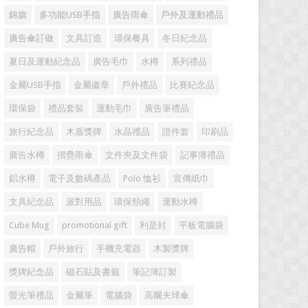
錦旗
多功能USB手指
廣告雨傘
戶外及運動禮品
廣告傘訂做
文具訂造
環保餐具
冬日紀念品
夏日及運動紀念品
廣告毛巾
水樽
系列禮品
金屬USB手指
金屬徽章
戶外禮品
比賽紀念品
環保袋
禮品套裝
運動毛巾
廣告筆禮品
旅行紀念品
木盾獎牌
水晶禮品
證件套
印刷品
廣告水樽
摺疊雨傘
文件夾及文件袋
記事簿禮品
鋁水樽
電子及數碼產品
Polo 恤衫
宣傳紙巾
文具紀念品
派對用品
環保頸繩
運動水樽
Cube Mug
promotional gift
利是封
平板電腦袋
廣告帽
戶外旅行
手機充電器
木製獎牌
獎牌紀念品
磁石貼及書籤
筆記簿訂製
螢光筆禮品
金屬筆
電腦袋
高爾夫球傘