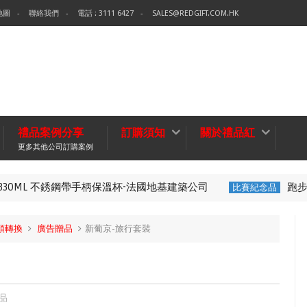
地圖
聯絡我們
電話 : 3111 6427
SALES@REDGIFT.COM.HK
禮品案例分享
訂購須知
關於禮品紅
更多其他公司訂購案例
30ML 不銹鋼帶手柄保溫杯-法國地基建築公司
跑步腰
比賽紀念品
頭轉換
廣告贈品
新葡京-旅行套裝
品