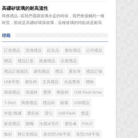
送禮。但是，禮品選擇...
伴之間，利用電子業務共享信息，實現企業間業務流程的電
高硼矽玻璃的耐高溫性
子化，配合企業內部的電子化生產管理系統，提高企業的生
商務禮品 -當我們選購玻璃水盃的時候，我們會接觸到一種
產、庫存、流通和資金等各個環節的效率。它具有結構性、
材質，那就是高硼矽環保玻璃，這種玻璃的特點就是耐高
動態性、社...
溫，那麼這個耐高溫的溫度限製和準確的含義是什麼呢?禮品
標籤
紅的小編給大家總結如下。 耐熱玻璃【Heat-resistant
glass】是指含有耐熱性強的硼酸﹑矽酸成分,能夠...
訂造禮品
宣傳禮品
紀念品
廣告禮品
公司禮品
贈品
禮品訂造
推廣禮品
企業禮品
禮品訂做資訊
廣告贈品
禮品
廣告筆
禮品訂做
USB手指
廣告杯
文具禮品
水晶獎座
禮物
環保禮品
保溫杯
獎牌
陶瓷杯
USB Flash Drive
T-Shirt
商務禮品
禮品杯
銀碟
USB禮品
外套/風褸
廣告衫
背心
USB Flash
獎盃
家居禮品
旗幟
冷感冰毛巾
廣告傘
POLO
恤衫
辦公室禮品
迷你型USB手指
造型USB手指