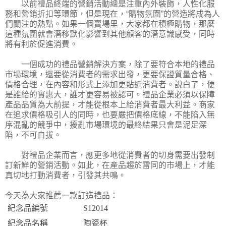
以前禮品終端的營銷活動總是注重內外裝飾，人性化服
務和營銷折扣等環節，但是現在，“購物氛圍”的營造將成為人
們關注的熱點。如果一個賣場里，大家都在積極購物，那麼
這種氛圍就會潛移默化影響到其他顧客的潛意識感受，同時
將有利於促進消費。
一個成功的禮品營銷解決方案，除了要符合本地的禮品
市場環境，還要從消費者的需求出發，更要保證質量合格、
價格合理，在內容和形式上添加更貼近消費者。說白了，便
是誰給的實惠大，誰才更容易被認可。禮品企業必須以保障
產品品質為大前提，才能從根本上給消費者最大利益。商家
在追求價格吸引人的同時，也要嚴把價格底線，不能陷入無
序混亂的競爭中，擾亂市場環境的最終結果只會是泥足深
陷，不可自拔。
對禮品企業而言，應更多地從消費者的切身需要出發制
訂新鮮的營銷活動。如此，在產品趨於雷同的市場上，才能
真切地打動消費者，引發其共鳴。
今天為大家推薦一款訂造禮品：
紀念品編號
S12014
紀念品名稱
陶瓷杯