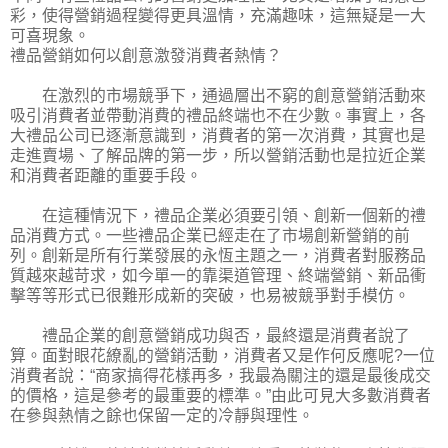
彩，使得營銷過程變得更具溫情，充滿趣味，這無疑是一大
可喜現象。
禮品營銷如何以創意激發消費者熱情？
在激烈的市場競爭下，通過層出不窮的創意營銷活動來
吸引消費者並帶動消費的禮品終端也不在少數。事實上，各
大禮品公司已逐漸意識到，消費者的第一次消費，其實也是
走進賣場、了解品牌的第一步，所以營銷活動也是拉近企業
和消費者距離的重要手段。
在這種情況下，禮品企業必須要引領、創新一個新的禮
品消費方式。一些禮品企業已經走在了市場創新營銷的前
列。創新是所有行業發展的永恆主題之一，消費者對服務品
質越來越苛求，如今單一的靠渠道管理、終端營銷、新品衝
擊等等形式已很難形成新的突破，也易被競爭對手模仿。
禮品企業的創意營銷成功與否，最終還是消費者說了
算。面對眼花繚亂的營銷活動，消費者又是作何反應呢?一位
消費者說：“商家搞得花樣再多，我最為關注的還是最後成交
的價格，這是參考的最重要的標準。”由此可見大多數消費者
在參與熱情之餘也保留一定的冷靜與理性。