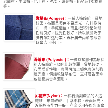
尼龍布、牛津布、色丁布、PVC、珠光布、EVA及T/C棉布
等。
碰擊布(Pongee)：
一種人造纖維，質地
較柔，布面呈啞色不易反光，布料像棉
布一樣，手感極佳，而且抵禦冷縮熱漲
性能良好，阻光性較好，所以被廣泛于
廣告傘訂造行業，直杆廣告雨傘或缩骨
遮傘皆可使用。
滌綸布 (Polyester)：
一種以塑膠作為原料
的人造纖維。顏色比較艷麗，質地較硬，
布面反光性強，底層可加上銀色底油加強
遮光度，價錢較碰擊布低，直杆廣告雨傘
或摺疊廣告傘適用。
尼龍布(Nylon)：
一種石油副產品的人造
纖維。布質較輕，手感柔軟，表面反光，
冷縮熱漲能力一般，亦廣泛用在廣告雨傘