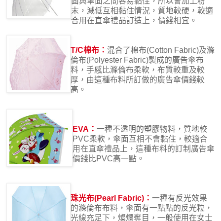
面與傘面之間容易黏住，所以會加上粉
末，減低互相黏住情況，質地較硬，較適
合用在直傘禮品訂造上，價錢相宜。
T/C棉布：
混合了棉布(Cotton Fabric)及滌
倫布(Polyester Fabric)製成的廣告傘布
料，手感比滌倫布柔軟，布質較重及較
厚，由這種布料所訂做的廣告傘價錢較
高。
EVA：
一種不透明的塑膠物料，質地較
PVC柔軟，傘面互相不會黏住，較適合
用在直傘禮品上，這種布料的訂制廣告傘
價錢比PVC高一點。
珠光布(Pearl Fabric)：
一種有反光效果
的滌倫布布料，傘面有一點點的反光粒，
光線充足下，燦爛奪目，一般使用在女士