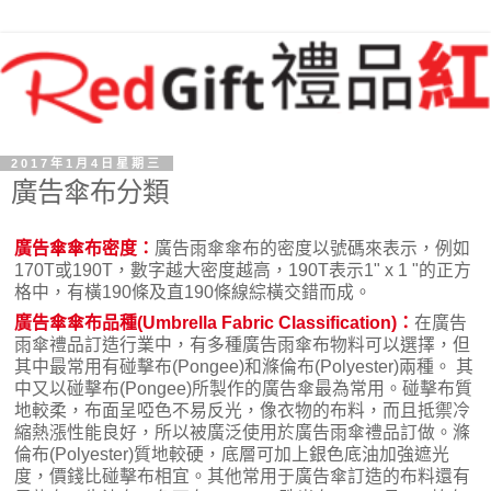
2017年1月4日星期三
廣告傘布分類
廣告傘傘布密度：
廣告雨傘傘布的密度以號碼來表示，例如
170T或190T，數字越大密度越高，190T表示1" x 1 "的正方
格中，有橫190條及直190條線綜橫交錯而成。
廣告傘傘布品種(Umbrella Fabric Classification)：
在廣告
雨傘禮品訂造行業中，有多種廣告雨傘布物料可以選擇，但
其中最常用有碰擊布(Pongee)和滌倫布(Polyester)兩種。 其
中又以碰擊布(Pongee)所製作的廣告傘最為常用。碰擊布質
地較柔，布面呈啞色不易反光，像衣物的布料，而且抵禦冷
縮熱漲性能良好，所以被廣泛使用於廣告雨傘禮品訂做。滌
倫布(Polyester)質地較硬，底層可加上銀色底油加強遮光
度，價錢比碰擊布相宜。其他常用于廣告傘訂造的布料還有