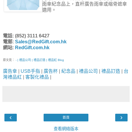
雨傘紀念品上，直杆廣告雨傘或缩骨遮傘
適用。
電話: (852) 3111 6427
電郵:
Sales@RedGift.com.hk
網站:
RedGift.com.hk
原文見：
- | 禮品公司 | 禮品訂造 | 禮品紅 Blog
廣告傘
|
USB手指
|
廣告杯
|
紀念品
|
禮品公司
|
禮品訂造
|
台
灣禮品紅
|
客製化禮品
|
‹
›
首頁
查看網絡版本