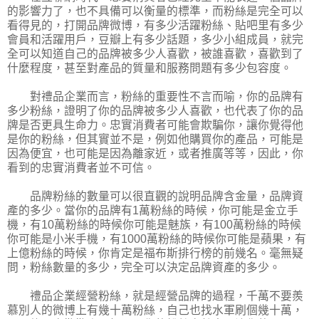
的影響力了，也不具備可以衡量的標準，而粉絲是完全可以
看得見的，打開品牌微博，有多少活躍粉絲、貼吧里有多少
會員和活躍用戶，豆瓣上有多少話題，多少小組成員，就完
全可以知道自己的品牌被多少人喜歡，被誰喜歡，喜歡到了
什麼程度，甚至對產品的質量和服務問題有多少包容度。
對禮品企業而言，粉絲的重要性不言而喻，你的品牌有
多少粉絲，證明了你的品牌被多少人喜歡，也代表了你的品
牌是否更具生命力。忠實消費者可能會欺騙你，讓你覺得他
是你的粉絲，但其實並不是，例如他購買你的產品，可能是
因為便宜，也可能是因為離家近，或者推廣等等，因此，你
看到的忠實消費者並不可信。
品牌粉絲的數量可以很直觀的說明品牌含金量，品牌資
產的多少。當你的品牌有1萬粉絲的時候，你可能是金立手
機，有10萬粉絲的時候你可能是魅族，有100萬粉絲的時候
你可能是小米手機，有1000萬粉絲的時候你可能是蘋果，有
上億粉絲的時候，你肯定是福布斯排行榜的前幾名。毫無疑
問，粉絲數量的多少，完全可以決定品牌資產的多少。
禮品企業經營粉絲，就是經營品牌的過程，千萬不要羨
慕別人的微博上有幾十萬粉絲，自己也找水軍刷個幾十萬，