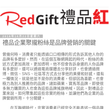
2016年10月22日星期六
禮品企業聚攏粉絲是品牌營銷的關鍵
曾幾何時，消費者只能透過口口相傳的形式告訴其他人你的
品牌有多麼好。然而，在這個互聯網興起的時代，粉絲的表
述方式更加高效，更加透明，他不但會告訴身邊的人你品牌
有多麼好，還可以通過電商媒體去分享好評，也會通過微
博、微信、SNS、社區等方式去分享他的美譽和好感。還有
一種情況，就是他並不是你的消費者，但卻因為喜歡，也會
極力為別人推薦你的品牌，諸如蘋果、寶馬等品牌，即使很
多無力購買的人也會為這些品牌搖旗吶喊。因此，對禮品企
業來說，如何聚集起這些忠實的粉絲，並讓他們為企業的品
牌營銷所用，十分關鍵。
在互聯網時代，忠實消費者已經完全不能表述一個品牌