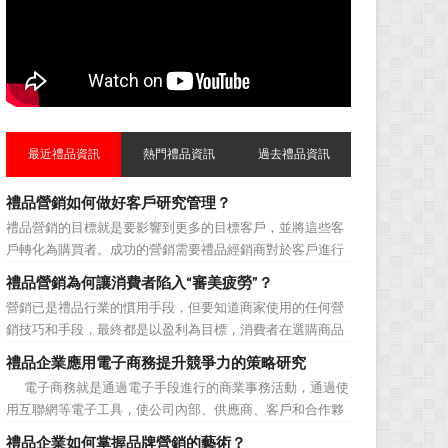
最近禮品資訊
熱門禮品資訊
過去禮品資訊
禮品營銷如何做好客戶研究管理？
禮品營銷的目標就是要影響到更多的目標客戶，並將這些客
戶轉化為購買者。成功的營銷需要禮品經銷商對於客戶進行
相應的分類，了解不同類型客戶的貢獻度，從而有的放矢的
禮品營銷為何讓消費者陷入“審美疲勞”？
制定相應的營銷對策，而這需要對於客戶研究方面更多地投
營銷已是禮品行業的慣用手段，但要知道商家使用的任何營
入，這不僅是銷售環節的事，也需要營銷管理策略的整體支
銷技巧和手段，最終都是以盈利為目標，消費者在選購商品
持。具體來說，有以下...
時最為關注的便是如何利用最低的費用購買到最超值的貨
禮品企業應用電子商務提升競爭力的策略研究
品。在禮品公司使用常規的營銷方式的同時，消費者也不免
電子商務就是通過電子手段進行的商業事務活動，通過使
走陷入了“審美疲勞”。 編者總結了最讓消費者對禮品行
用互聯網等電子工具，使公司內部、供應商、客戶和合作夥
業營銷產生免疫...
伴之間，利用電子業務共享信息，實現企業間業務流程的電
禮品企業如何掌握品牌營銷的藝術？