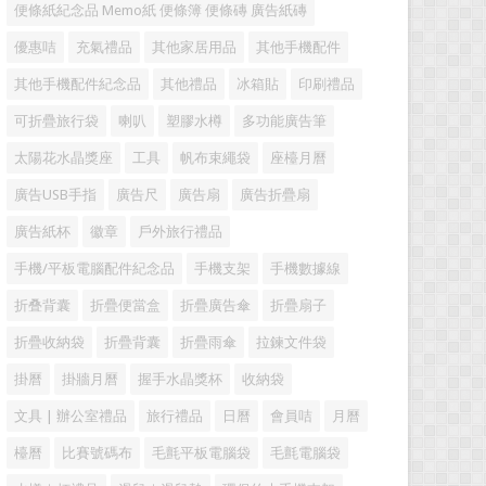
便條紙紀念品 Memo紙 便條簿 便條磚 廣告紙磚
優惠咭
充氣禮品
其他家居用品
其他手機配件
其他手機配件紀念品
其他禮品
冰箱貼
印刷禮品
可折疊旅行袋
喇叭
塑膠水樽
多功能廣告筆
太陽花水晶獎座
工具
帆布束繩袋
座檯月曆
廣告USB手指
廣告尺
廣告扇
廣告折疊扇
廣告紙杯
徽章
戶外旅行禮品
手機/平板電腦配件紀念品
手機支架
手機數據線
折叠背囊
折疊便當盒
折疊廣告傘
折疊扇子
折疊收納袋
折疊背囊
折疊雨傘
拉鍊文件袋
掛曆
掛牆月曆
握手水晶獎杯
收納袋
文具 | 辦公室禮品
旅行禮品
日曆
會員咭
月曆
檯曆
比賽號碼布
毛氈平板電腦袋
毛氈電腦袋