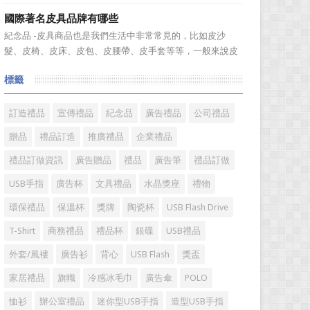
不知道到...
組合成一個新的産品—萬年曆筆筒，今天小編就來爲您介紹
國際著名皮具品牌有哪些
一款獨特的萬年曆筆筒。 筆筒美觀大方，他是採用皮
紀念品 -皮具商品也是我們生活中非常常見的，比如皮沙
料、鐵架和鋁片做外觀，是一款多功能萬年曆筆筒，集時間
髮、皮椅、皮床、皮包、皮腰帶、皮手套等等，一般來說皮
溫度，年、月...
具具備細膩的手感和自然的色澤度，所以深受消費者的青
標籤
睞。國際著名皮具品牌有哪些?下麵就一起來了解一下吧!
國際著名皮具品牌： 1、路易·威登(LV) 創立於
1...
訂造禮品
宣傳禮品
紀念品
廣告禮品
公司禮品
贈品
禮品訂造
推廣禮品
企業禮品
禮品訂做資訊
廣告贈品
禮品
廣告筆
禮品訂做
USB手指
廣告杯
文具禮品
水晶獎座
禮物
環保禮品
保溫杯
獎牌
陶瓷杯
USB Flash Drive
T-Shirt
商務禮品
禮品杯
銀碟
USB禮品
外套/風褸
廣告衫
背心
USB Flash
獎盃
家居禮品
旗幟
冷感冰毛巾
廣告傘
POLO
恤衫
辦公室禮品
迷你型USB手指
造型USB手指