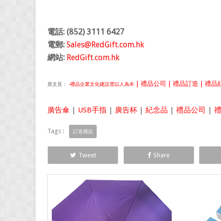
電話: (852) 3111 6427
電郵:
Sales@RedGift.com.hk
網站:
RedGift.com.hk
| 禮品公司 | 禮品訂造 | 禮品紅
原文見：
-禮品企業文化建設需以人為本
廣告傘
|
USB手指
|
廣告杯
|
紀念品
|
禮品公司
|
Tags :
訂造禮品
Tweet
Share