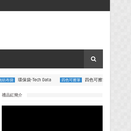
h Data
四色可擦筆-百通電纜
四色可擦筆
350ML 折疊矽
禮品紅簡介