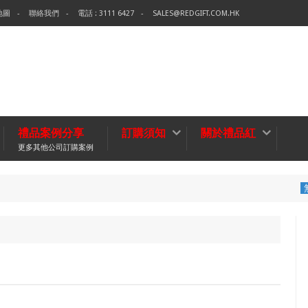
地圖
聯絡我們
電話 : 3111 6427
SALES@REDGIFT.COM.HK
禮品案例分享
訂購須知
關於禮品紅
更多其他公司訂購案例
環保袋-Tec
無紡布袋