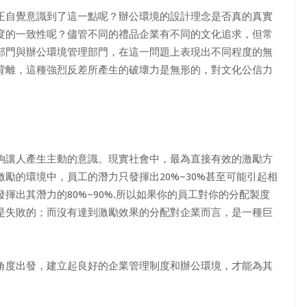
自覺意識到了這一點呢？辦公環境的設計理念是否真的真實
度的一致性呢？儘管不同的禮品企業有不同的文化追求，但常
部門與辦公環境管理部門，在這一問題上表現出不同程度的無
背離，這種強烈反差所產生的破壞力是無形的，對文化公信力
讓人產生主動的意識。現實社會中，最為直接有效的激勵方
勵的環境中，員工的潛力只發揮出20%~30%甚至可能引起相
出其潛力的80%~90%.所以如果你的員工對你的分配製度
是失敗的；而沒有達到激勵效果的分配對企業而言，是一種巨
度出發，建立起良好的企業管理制度和辦公環境，才能為其