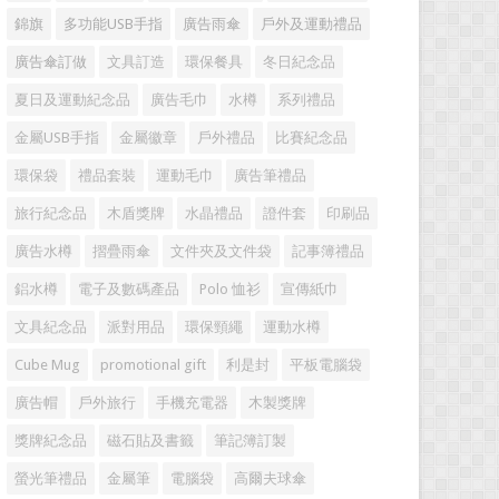
錦旗
多功能USB手指
廣告雨傘
戶外及運動禮品
廣告傘訂做
文具訂造
環保餐具
冬日紀念品
夏日及運動紀念品
廣告毛巾
水樽
系列禮品
金屬USB手指
金屬徽章
戶外禮品
比賽紀念品
環保袋
禮品套裝
運動毛巾
廣告筆禮品
旅行紀念品
木盾獎牌
水晶禮品
證件套
印刷品
廣告水樽
摺疊雨傘
文件夾及文件袋
記事簿禮品
鋁水樽
電子及數碼產品
Polo 恤衫
宣傳紙巾
文具紀念品
派對用品
環保頸繩
運動水樽
Cube Mug
promotional gift
利是封
平板電腦袋
廣告帽
戶外旅行
手機充電器
木製獎牌
獎牌紀念品
磁石貼及書籤
筆記簿訂製
螢光筆禮品
金屬筆
電腦袋
高爾夫球傘