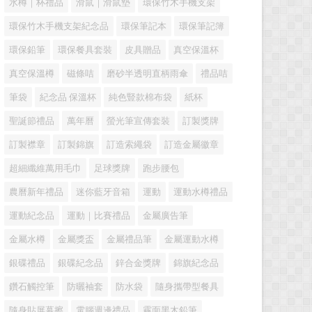
水樽｜杯禮品
滑鼠｜滑鼠墊
環保竹木手機支架
環保竹木手機支架紀念品
環保筆記本
環保筆記簿
環保鉛筆
環保餐具套裝
皮具贈品
真空保溫杯
真空保溫樽
磁條咭
磨砂半透明直柄雨傘
禮品咭
筆袋
紀念品 保溫杯
純色豎款棉布袋
紙杯
聖誕節禮品
萬年曆
螢光筆宣傳套裝
訂製獎牌
訂製襟章
訂製錦旗
訂造索繩袋
訂造金屬徽章
超細纖維萬用毛巾
足球獎牌
跑步腰包
農曆新年禮品
迷你藍牙音箱
運動
運動水樽禮品
運動紀念品
運動｜比賽禮品
金屬廣告筆
金屬水樽
金屬獎盃
金屬禮品筆
金屬運動水樽
銀碟禮品
銀碟紀念品
鋅合金獎牌
錦旗紀念品
鑽石觸控筆
防曬袖套
防水袋
隨身攜帶型餐具
隨身貼屏幕擦
電腦週邊禮品
霧面黑木鉛筆