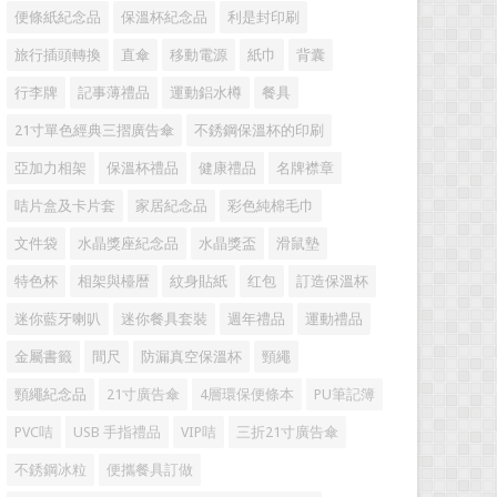
便條紙紀念品
保溫杯紀念品
利是封印刷
旅行插頭轉換
直傘
移動電源
紙巾
背囊
行李牌
記事薄禮品
運動鋁水樽
餐具
21寸單色經典三摺廣告傘
不銹鋼保溫杯的印刷
亞加力相架
保溫杯禮品
健康禮品
名牌襟章
咭片盒及卡片套
家居紀念品
彩色純棉毛巾
文件袋
水晶獎座紀念品
水晶獎盃
滑鼠墊
特色杯
相架與檯暦
紋身貼紙
红包
訂造保溫杯
迷你藍牙喇叭
迷你餐具套裝
週年禮品
運動禮品
金屬書籤
間尺
防漏真空保溫杯
頸繩
頸繩紀念品
21寸廣告傘
4層環保便條本
PU筆記簿
PVC咭
USB 手指禮品
VIP咭
三折21寸廣告傘
不銹鋼冰粒
便攜餐具訂做