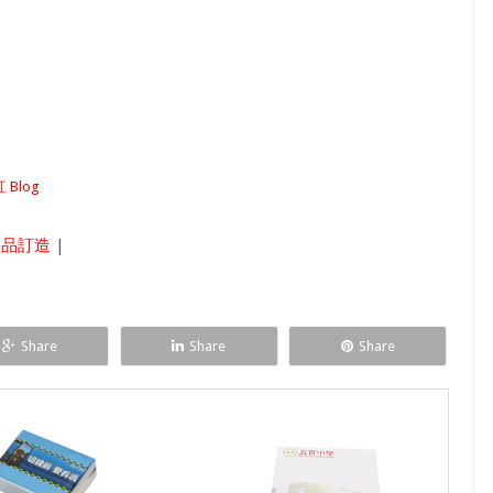
 Blog
禮品訂造
|
Share
Share
Share