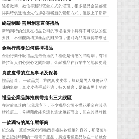
子化，配合企業內部的電子化生產管理系統，提高企業的生
隨着微博、微信等新型營銷方式的湧現，很多禮品企業都懂
產、庫存、流通和資金等各個環節的效率。它具有結構性、
得與時俱進地搶先佔據各種嶄新的營銷方式，但披上了嶄新
動態性、社...
的營銷軀殼，卻沒有掌握營銷的靈魂。要知道，營銷真正的
終端制勝 善用創意宣傳禮品
價值不是將品牌鋪設到消費者眼前，而是將品牌印到消費者
新穎獨特的創意在禮品公司的市場推廣中具有不可或缺的重
心裡 與消費者的心理距離的拉近，並不是一朝一夕的事
要性，不但能夠增加產品的附加值，也能為品牌宣傳帶來意
情，需要做好持...
想不到的促進作用。禮品公司如果能夠巧妙運用這些獨具創
金融行業要如何選擇禮品
意的宣傳禮品來提升宣傳技巧，在終端推廣中將更具競爭
金融行業什麼禮品是最合適的？禮物是情感的潤滑劑，有利
力。 打火機、煙灰缸、鑰匙鏈、毛巾……當今市場上的
於拉近人們心與心之間距離。金融禮品在行業中的地位更是
宣傳品幾乎是司空...
不容忽視，因為禮品即是企業形象的象徵，又是企業地位的
真皮皮帶的注意事項及保養
彰顯，同時對收禮人來說，一份禮物的永恆意義是語言難以
禮品訂造 。一款品質上乘的真皮皮帶，無疑是男人身份及品
企及的。難怪有人曾說：再省也不能省禮物，再窮也不能窮
味的象徵，真皮皮帶手感舒適，持久耐磨，是都市男士的首
送禮。但是，禮品選擇...
選。當你還在髮愁老爸生日禮物送什麼的時候，一款真皮皮
禮品企業品牌推廣需走出三大誤區
帶就是非常不錯的選擇。但是真皮皮帶如果疏於保養，也會
在當前低迷的市場環境下，不少禮品公司不惜花重金在其品
黯然失色，出現裂痕和破損的痕跡，今天小編就爲大家分享
牌推廣上，希望藉此能夠讓其迅速脫穎而出，但在其品牌推
真皮皮帶的注意事項...
廣的營銷管理思路上，也有許多禮品企業走入了幾大誤區而
一款獨特的萬年曆筆筒
無法自拔，這其中，最為常見的誤區有： 誤區一：不清
紀念品 ，筆筒大家都很熟悉是盛裝各種筆的容器，那麼萬年
楚品牌到底在表達什麼 很多禮品企業在推廣品牌之前，
曆是記錄時間的一種電子産品，將這兩種産品放在一起就會