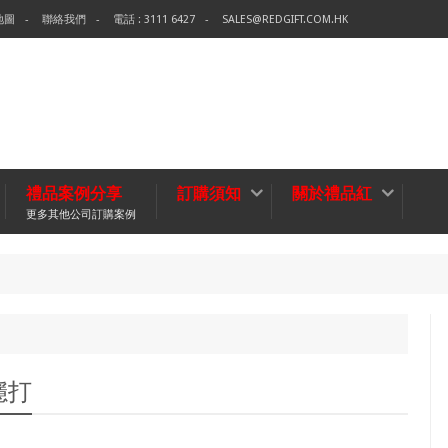
地圖
聯絡我們
電話 : 3111 6427
SALES@REDGIFT.COM.HK
禮品案例分享
訂購須知
關於禮品紅
更多其他公司訂購案例
環保袋
無紡布袋
穩打