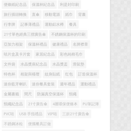
便條紙紀念品
保溫杯紀念品
利是封印刷
旅行插頭轉換
直傘
移動電源
紙巾
背囊
行李牌
記事薄禮品
運動鋁水樽
餐具
21寸單色經典三摺廣告傘
不銹鋼保溫杯的印刷
亞加力相架
保溫杯禮品
健康禮品
名牌襟章
咭片盒及卡片套
家居紀念品
彩色純棉毛巾
文件袋
水晶獎座紀念品
水晶獎盃
滑鼠墊
特色杯
相架與檯暦
紋身貼紙
红包
訂造保溫杯
迷你藍牙喇叭
迷你餐具套裝
週年禮品
運動禮品
金屬書籤
間尺
防漏真空保溫杯
頸繩
頸繩紀念品
21寸廣告傘
4層環保便條本
PU筆記簿
PVC咭
USB 手指禮品
VIP咭
三折21寸廣告傘
不銹鋼冰粒
便攜餐具訂做