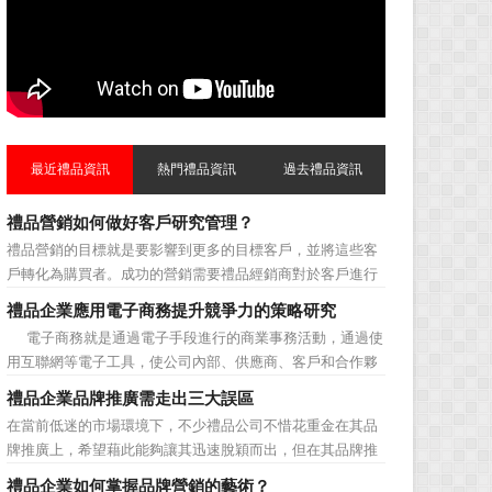
最近禮品資訊
熱門禮品資訊
過去禮品資訊
禮品營銷如何做好客戶研究管理？
禮品營銷的目標就是要影響到更多的目標客戶，並將這些客
戶轉化為購買者。成功的營銷需要禮品經銷商對於客戶進行
相應的分類，了解不同類型客戶的貢獻度，從而有的放矢的
禮品企業應用電子商務提升競爭力的策略研究
制定相應的營銷對策，而這需要對於客戶研究方面更多地投
電子商務就是通過電子手段進行的商業事務活動，通過使
入，這不僅是銷售環節的事，也需要營銷管理策略的整體支
用互聯網等電子工具，使公司內部、供應商、客戶和合作夥
持。具體來說，有以下...
伴之間，利用電子業務共享信息，實現企業間業務流程的電
禮品企業品牌推廣需走出三大誤區
子化，配合企業內部的電子化生產管理系統，提高企業的生
在當前低迷的市場環境下，不少禮品公司不惜花重金在其品
產、庫存、流通和資金等各個環節的效率。它具有結構性、
牌推廣上，希望藉此能夠讓其迅速脫穎而出，但在其品牌推
動態性、社...
廣的營銷管理思路上，也有許多禮品企業走入了幾大誤區而
禮品企業如何掌握品牌營銷的藝術？