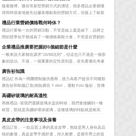
無法自拔，這其中，最為常見的誤區有： 誤區一：不清
隨着微博、微信等新型營銷方式的湧現，很多禮品企業都懂
楚品牌到底在表達什麼 很多禮品企業在推廣品牌之前，
得與時俱進地搶先佔據各種嶄新的營銷方式，但披上了嶄新
不知道到...
的營銷軀殼，卻沒有掌握營銷的靈魂。要知道，營銷真正的
禮品行業營銷價格戰何時休？
價值不是將品牌鋪設到消費者眼前，而是將品牌印到消費者
禮品行業每一次的營銷活動，不管是線上還是線下，品牌之
心裡 與消費者的心理距離的拉近，並不是一朝一夕的事
間的競爭似乎都成為了一種價格廝殺大會，不管是在營銷的
情，需要做好持...
主題推廣之中、產品的介紹之中還是旗艦店的推廣之中，“年
企業禮品推廣要把握好6個細節是什麼
度最低”、“全網最低”等字眼標牌出處皆是。禮品公司都將消
一般來說大家都在講求“20/80法則”，但這也只不過是一個形
費者的目光鎖定在了價格之上。禮品行業的營銷價格戰究竟
象的說法。不過，一個重要的定性原則是，首先要優先考慮
何時可以休止？...
縣級渠道成員，而後再兼顧地市級經銷商，最好是把二者的
廣告衫知識
積極性都調動起來。在這些禮品發放的過程中，在時間和時
禮品紅 作為一間團體制服供應商，致力為客戶提供不同種類
機交錯上也要給與較多地考慮。從目前潤滑油產品推廣的常
廣告衫和制服訂造(例如廣告 T-shirt， 運動 Polo 恤衫，宣傳
見形式來看，...
背心，風褸外套禮品，訂造球衣等)，從公司員工制服，到不
高硼矽玻璃的耐高溫性
同宣傳活動用的制服。禮品紅都可以為客戶度身...
商務禮品 -當我們選購玻璃水盃的時候，我們會接觸到一種
材質，那就是高硼矽環保玻璃，這種玻璃的特點就是耐高
溫，那麼這個耐高溫的溫度限製和準確的含義是什麼呢?禮品
真皮皮帶的注意事項及保養
紅的小編給大家總結如下。 耐熱玻璃【Heat-resistant
禮品訂造 。一款品質上乘的真皮皮帶，無疑是男人身份及品
glass】是指含有耐熱性強的硼酸﹑矽酸成分,能夠...
味的象徵，真皮皮帶手感舒適，持久耐磨，是都市男士的首