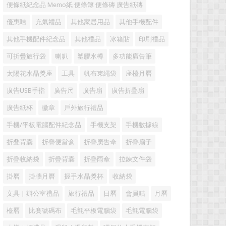
便條紙紀念品 Memo紙 便條簿 便條磚 廣告紙磚
優惠咭
充氣禮品
其他家居用品
其他手機配件
其他手機配件紀念品
其他禮品
冰箱貼
印刷禮品
可折疊旅行袋
喇叭
塑膠水樽
多功能廣告筆
太陽花水晶獎座
工具
帆布束繩袋
座檯月曆
廣告USB手指
廣告尺
廣告扇
廣告折疊扇
廣告紙杯
徽章
戶外旅行禮品
手機/平板電腦配件紀念品
手機支架
手機數據線
折叠背囊
折疊便當盒
折疊廣告傘
折疊扇子
折疊收納袋
折疊背囊
折疊雨傘
拉鍊文件袋
掛曆
掛牆月曆
握手水晶獎杯
收納袋
文具 | 辦公室禮品
旅行禮品
日曆
會員咭
月曆
檯曆
比賽號碼布
毛氈平板電腦袋
毛氈電腦袋