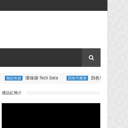
-Tech Data
四色可擦筆-百通電纜
四色可擦筆
350ML 折
禮品紅簡介