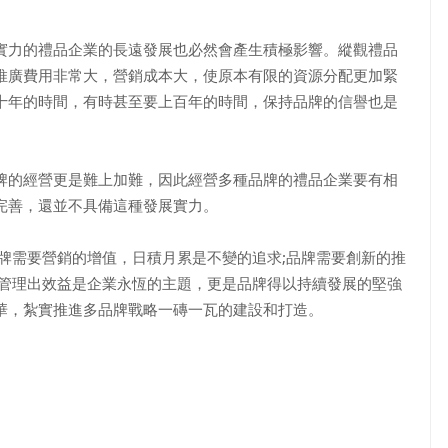
力的禮品企業的長遠發展也必然會產生積極影響。縱觀禮品
推廣費用非常大，營銷成本大，使原本有限的資源分配更加緊
十年的時間，有時甚至要上百年的時間，保持品牌的信譽也是
的經營更是難上加難，因此經營多種品牌的禮品企業要有相
完善，還並不具備這種發展實力。
需要營銷的增值，日積月累是不變的追求;品牌需要創新的推
，管理出效益是企業永恆的主題，更是品牌得以持續發展的堅強
華，紮實推進多品牌戰略一磚一瓦的建設和打造。