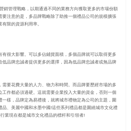
營銷管理戰略，以期通過不同的業務方向獲取更多的市場份額
需要注意的是，多品牌戰略除了助推一個禮品公司的規模擴張
業有限的資源利用率。
有很大影響。可以多佔鋪貨面積，多個品牌就可以取得更多
給低品牌忠誠者提供更多的選擇，因為低品牌忠誠者或無品牌
需要花費大量的人力、物力和時間。而品牌要歷經市場的多
位工作都必須過硬。這就需要企業投入大量的資金，否則一個
禮一樣，品牌定為易禮後，就將城市禮物定為公司的主題，圍
禮品、美麗中國和水墨中國!這些系列禮品都是圍繞城市文化禮
品行業現在都是城市文化禮品的標杆和引領者!