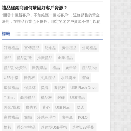
選。當你還在髮愁老爸生日禮物送什麼的時候，一款真皮皮
禮品經銷商如何鞏固好客戶資源？
帶就是非常不錯的選擇。但是真皮皮帶如果疏於保養，也會
“開發十個新客戶，不如維護一個老客戶”，這條銷售的黃金
黯然失色，出現裂痕和破損的痕跡，今天小編就爲大家分享
法則，在禮品行業也不例外。穩定的老客戶資源不僅可以使
真皮皮帶的注意事項...
禮品經銷商變得更加有效率，而且也是保持業績穩定的重要
標籤
方式。成功的經銷商是從保持並鞏固現有顧客的基礎上不斷
增加新顧客，這樣才能使銷售額越來越多，銷售業績越來越
好，老客戶的數量當...
訂造禮品
宣傳禮品
紀念品
廣告禮品
公司禮品
贈品
禮品訂造
推廣禮品
企業禮品
禮品訂做資訊
廣告贈品
禮品
廣告筆
禮品訂做
USB手指
廣告杯
文具禮品
水晶獎座
禮物
環保禮品
保溫杯
獎牌
陶瓷杯
USB Flash Drive
T-Shirt
商務禮品
禮品杯
銀碟
USB禮品
外套/風褸
廣告衫
背心
USB Flash
獎盃
家居禮品
旗幟
冷感冰毛巾
廣告傘
POLO
恤衫
辦公室禮品
迷你型USB手指
造型USB手指