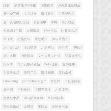
錦旗
多功能USB手指
廣告雨傘
戶外及運動禮品
廣告傘訂做
文具訂造
環保餐具
冬日紀念品
夏日及運動紀念品
廣告毛巾
水樽
系列禮品
金屬USB手指
金屬徽章
戶外禮品
比賽紀念品
環保袋
禮品套裝
運動毛巾
廣告筆禮品
旅行紀念品
木盾獎牌
水晶禮品
證件套
印刷品
廣告水樽
摺疊雨傘
文件夾及文件袋
記事簿禮品
鋁水樽
電子及數碼產品
Polo 恤衫
宣傳紙巾
文具紀念品
派對用品
環保頸繩
運動水樽
Cube Mug
promotional gift
利是封
平板電腦袋
廣告帽
戶外旅行
手機充電器
木製獎牌
獎牌紀念品
磁石貼及書籤
筆記簿訂製
螢光筆禮品
金屬筆
電腦袋
高爾夫球傘