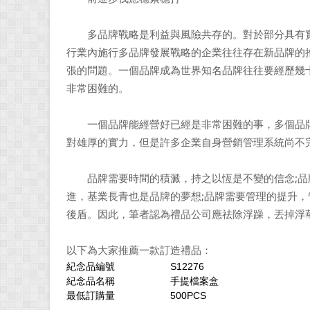
多品牌戰略是利益與風險共存的。對於部分具有實
行業內施行多品牌發展戰略的企業往往存在新品牌的
張的問題。一個品牌成為世界知名品牌往往要經歷幾
非常困難的。
一個品牌能經營好已經是非常困難的事，多個品牌
對雄厚的實力，但是許多企業自身營銷管理系統尚不
品牌需要時間的積澱，持之以恆是不變的信念;品牌
進，基業長青也是品牌的夢想;品牌需要管理的提升
後盾。因此，筆者認為禮品公司應祛除浮躁，丟掉浮
以下為大家推薦一款訂造禮品：
紀念品編號
S12276
紀念品名稱
手提檔案盒
最低訂購量
500PCS