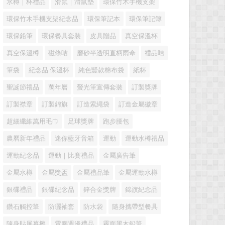
水樽｜杯禮品
滑鼠｜滑鼠墊
環保竹木手機支架
環保竹木手機支架紀念品
環保筆記本
環保筆記簿
環保鉛筆
環保餐具套裝
皮具贈品
真空保溫杯
真空保溫樽
磁條咭
磨砂半透明直柄雨傘
禮品咭
筆袋
紀念品 保溫杯
純色豎款棉布袋
紙杯
聖誕節禮品
萬年曆
螢光筆宣傳套裝
訂製獎牌
訂製襟章
訂製錦旗
訂造索繩袋
訂造金屬徽章
超細纖維萬用毛巾
足球獎牌
跑步腰包
農曆新年禮品
迷你藍牙音箱
運動
運動水樽禮品
運動紀念品
運動｜比賽禮品
金屬廣告筆
金屬水樽
金屬獎盃
金屬禮品筆
金屬運動水樽
銀碟禮品
銀碟紀念品
鋅合金獎牌
錦旗紀念品
鑽石觸控筆
防曬袖套
防水袋
隨身攜帶型餐具
隨身貼屏幕擦
電腦週邊禮品
霧面黑木鉛筆