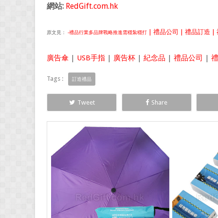
網站:
RedGift.com.hk
| 禮品公司 | 禮品訂造 | 
原文見：
-禮品行業多品牌戰略推進需穩紮穩打
廣告傘
|
USB手指
|
廣告杯
|
紀念品
|
禮品公司
|
Tags :
訂造禮品
Tweet
Share