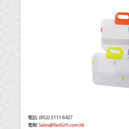
電話: (852) 3111 6427
電郵:
Sales@RedGift.com.hk