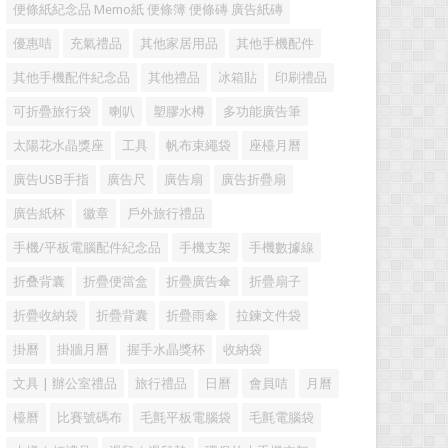
便條紙紀念品 Memo紙 便條簿 便條磚 廣告紙磚
優惠咭
充氣禮品
其他家居用品
其他手機配件
其他手機配件紀念品
其他禮品
冰箱貼
印刷禮品
可折疊旅行袋
喇叭
塑膠水樽
多功能廣告筆
太陽花水晶獎座
工具
帆布束繩袋
座檯月曆
廣告USB手指
廣告尺
廣告扇
廣告折疊扇
廣告紙杯
徽章
戶外旅行禮品
手機/平板電腦配件紀念品
手機支架
手機數據線
折叠背囊
折疊便當盒
折疊廣告傘
折疊扇子
折疊收納袋
折疊背囊
折疊雨傘
拉鍊文件袋
掛曆
掛牆月曆
握手水晶獎杯
收納袋
文具 | 辦公室禮品
旅行禮品
日曆
會員咭
月曆
檯曆
比賽號碼布
毛氈平板電腦袋
毛氈電腦袋