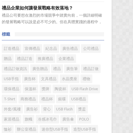
不知道到...
不容忽視，因為禮品即是企業形象的象徵，又是企業地位的
禮品企業如何讓發展戰略有效落地？
彰顯，同時對收禮人來說，一份禮物的永恆意義是語言難以
禮品公司要想在激烈的市場競爭中踏實向前，一個詳細明確
企及的。難怪有人曾說：再省也不能省禮物，再窮也不能窮
的發展戰略可以說是必不可少的。但在具體實踐的過程中，
送禮。但是，禮品選擇...
如何將其貫徹執行也是一大難處。究其原因，一則是計劃不
標籤
如變化快，真的按戰略規划去做可能會帶來風險。二則是新
戰略往往與老闆的成功經驗不完全一致，原有路徑的依賴又
令人感到不執行戰略日...
訂造禮品
宣傳禮品
紀念品
廣告禮品
公司禮品
贈品
禮品訂造
推廣禮品
企業禮品
禮品訂做資訊
廣告贈品
禮品
廣告筆
禮品訂做
USB手指
廣告杯
文具禮品
水晶獎座
禮物
環保禮品
保溫杯
獎牌
陶瓷杯
USB Flash Drive
T-Shirt
商務禮品
禮品杯
銀碟
USB禮品
外套/風褸
廣告衫
背心
USB Flash
獎盃
家居禮品
旗幟
冷感冰毛巾
廣告傘
POLO
恤衫
辦公室禮品
迷你型USB手指
造型USB手指