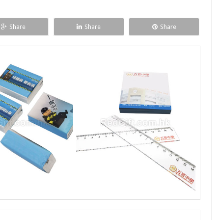
Share
Share
Share