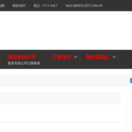
地圖
聯絡我們
電話 : 3111 6427
SALES@REDGIFT.COM.HK
禮品案例分享
訂購須知
關於禮品紅
更多其他公司訂購案例
環保袋-Te
無紡布袋