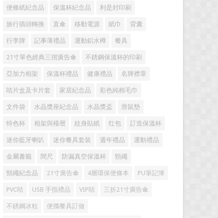
便條紙紀念品
保溫杯紀念品
利是封印刷
旅行插頭轉換
直傘
移動電源
紙巾
背囊
行李牌
記事薄禮品
運動鋁水樽
餐具
21寸單色經典三摺廣告傘
不銹鋼保溫杯的印刷
亞加力相架
保溫杯禮品
健康禮品
名牌襟章
咭片盒及卡片套
家居紀念品
彩色純棉毛巾
文件袋
水晶獎座紀念品
水晶獎盃
滑鼠墊
特色杯
相架與檯暦
紋身貼紙
红包
訂造保溫杯
迷你藍牙喇叭
迷你餐具套裝
週年禮品
運動禮品
金屬書籤
間尺
防漏真空保溫杯
頸繩
頸繩紀念品
21寸廣告傘
4層環保便條本
PU筆記簿
PVC咭
USB 手指禮品
VIP咭
三折21寸廣告傘
不銹鋼冰粒
便攜餐具訂做