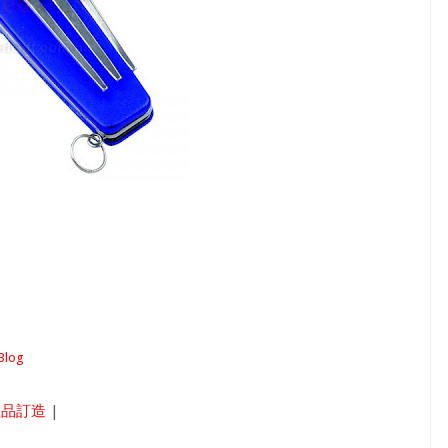
log
禮品訂造
|