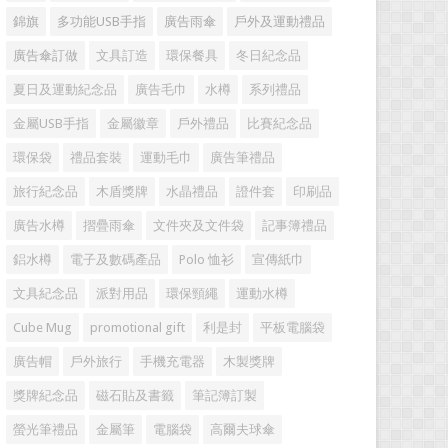
錦旗
多功能USB手指
廣告雨傘
戶外及運動禮品
廣告傘訂做
文具訂造
環保餐具
冬日紀念品
夏日及運動紀念品
廣告毛巾
水樽
系列禮品
金屬USB手指
金屬徽章
戶外禮品
比賽紀念品
環保袋
禮品套裝
運動毛巾
廣告筆禮品
旅行紀念品
木盾獎牌
水晶禮品
證件套
印刷品
廣告水樽
摺疊雨傘
文件夾及文件袋
記事簿禮品
鋁水樽
電子及數碼產品
Polo 恤衫
宣傳紙巾
文具紀念品
派對用品
環保頸繩
運動水樽
Cube Mug
promotional gift
利是封
平板電腦袋
廣告帽
戶外旅行
手機充電器
木製獎牌
獎牌紀念品
磁石貼及書籤
筆記簿訂製
螢光筆禮品
金屬筆
電腦袋
高爾夫球傘