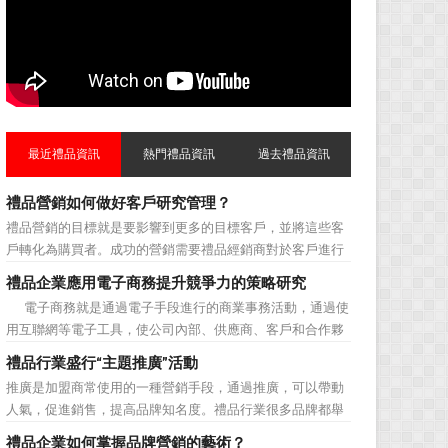
最近禮品資訊
熱門禮品資訊
過去禮品資訊
禮品營銷如何做好客戶研究管理？
禮品營銷的目標就是要影響到更多的目標客戶，並將這些客
戶轉化為購買者。成功的營銷需要禮品經銷商對於客戶進行
相應的分類，了解不同類型客戶的貢獻度，從而有的放矢的
禮品企業應用電子商務提升競爭力的策略研究
制定相應的營銷對策，而這需要對於客戶研究方面更多地投
電子商務就是通過電子手段進行的商業事務活動，通過使
入，這不僅是銷售環節的事，也需要營銷管理策略的整體支
用互聯網等電子工具，使公司內部、供應商、客戶和合作夥
持。具體來說，有以下...
伴之間，利用電子業務共享信息，實現企業間業務流程的電
禮品行業盛行“主題推廣”活動
子化，配合企業內部的電子化生產管理系統，提高企業的生
推廣是加盟商常使用的一種營銷手段，通過推廣，可以帶動
產、庫存、流通和資金等各個環節的效率。它具有結構性、
人氣，促進銷售，提高品牌知名度。禮品行業很多品牌都舉
動態性、社...
辦過多場推廣活動，來帶動品牌的提升，然而，隨着推廣活
禮品企業如何掌握品牌營銷的藝術？