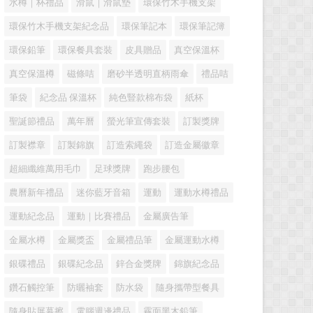
水樽｜杯禮品
滑鼠｜滑鼠墊
環保竹木手機支架
環保竹木手機支架紀念品
環保筆記本
環保筆記簿
環保鉛筆
環保餐具套裝
皮具贈品
真空保溫杯
真空保溫樽
磁條咭
磨砂半透明直柄雨傘
禮品咭
筆袋
紀念品 保溫杯
純色豎款棉布袋
紙杯
聖誕節禮品
萬年曆
螢光筆宣傳套裝
訂製獎牌
訂製襟章
訂製錦旗
訂造索繩袋
訂造金屬徽章
超細纖維萬用毛巾
足球獎牌
跑步腰包
農曆新年禮品
迷你藍牙音箱
運動
運動水樽禮品
運動紀念品
運動｜比賽禮品
金屬廣告筆
金屬水樽
金屬獎盃
金屬禮品筆
金屬運動水樽
銀碟禮品
銀碟紀念品
鋅合金獎牌
錦旗紀念品
鑽石觸控筆
防曬袖套
防水袋
隨身攜帶型餐具
隨身貼屏幕擦
電腦週邊禮品
霧面黑木鉛筆