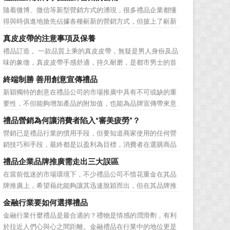
動的普遍，消費者對於這種推廣已經見怪不怪了。 所
隨着微博、微信等新型營銷方式的湧現，很多禮品企業都懂
以，儘管現在許多商家打着賠本推廣、以跳樓價銷售的口號
得與時俱進地搶先佔據各種嶄新的營銷方式，但披上了嶄新
大搞活動，但生意...
的營銷軀殼，卻沒有掌握營銷的靈魂。要知道，營銷真正的
真皮皮帶的注意事項及保養
價值不是將品牌鋪設到消費者眼前，而是將品牌印到消費者
禮品訂造 。一款品質上乘的真皮皮帶，無疑是男人身份及品
心裡 與消費者的心理距離的拉近，並不是一朝一夕的事
味的象徵，真皮皮帶手感舒適，持久耐磨，是都市男士的首
情，需要做好持...
選。當你還在髮愁老爸生日禮物送什麼的時候，一款真皮皮
終端制勝 善用創意宣傳禮品
帶就是非常不錯的選擇。但是真皮皮帶如果疏於保養，也會
新穎獨特的創意在禮品公司的市場推廣中具有不可或缺的重
黯然失色，出現裂痕和破損的痕跡，今天小編就爲大家分享
要性，不但能夠增加產品的附加值，也能為品牌宣傳帶來意
真皮皮帶的注意事項...
想不到的促進作用。禮品公司如果能夠巧妙運用這些獨具創
禮品營銷為何讓消費者陷入“審美疲勞”？
意的宣傳禮品來提升宣傳技巧，在終端推廣中將更具競爭
營銷已是禮品行業的慣用手段，但要知道商家使用的任何營
力。 打火機、煙灰缸、鑰匙鏈、毛巾……當今市場上的
銷技巧和手段，最終都是以盈利為目標，消費者在選購商品
宣傳品幾乎是司空...
時最為關注的便是如何利用最低的費用購買到最超值的貨
禮品企業品牌推廣需走出三大誤區
品。在禮品公司使用常規的營銷方式的同時，消費者也不免
在當前低迷的市場環境下，不少禮品公司不惜花重金在其品
走陷入了“審美疲勞”。 編者總結了最讓消費者對禮品行
牌推廣上，希望藉此能夠讓其迅速脫穎而出，但在其品牌推
業營銷產生免疫...
廣的營銷管理思路上，也有許多禮品企業走入了幾大誤區而
金融行業要如何選擇禮品
無法自拔，這其中，最為常見的誤區有： 誤區一：不清
金融行業什麼禮品是最合適的？禮物是情感的潤滑劑，有利
楚品牌到底在表達什麼 很多禮品企業在推廣品牌之前，
於拉近人們心與心之間距離。金融禮品在行業中的地位更是