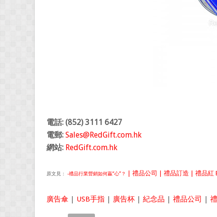
電話: (852) 3111 6427
電郵:
Sales@RedGift.com.hk
網站:
RedGift.com.hk
| 禮品公司 | 禮品訂造 | 禮品紅 B
原文見：
-禮品行業營銷如何贏“心”？
廣告傘
|
USB手指
|
廣告杯
|
紀念品
|
禮品公司
|