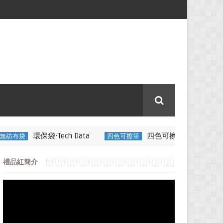
ch Data
四色可擦筆-百通電纜
四色可擦筆
350ML 折疊
禮品紅簡介