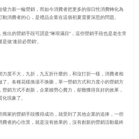
始發力新一輪營銷，而如今消費者把更多的假日性消費轉化為
打動消費者的心，是禮品企業在這個初夏需要深思的問題。
出的營銷手段可謂是“琳琅滿目”，這些營銷手段也是老生常
是做‘逢節必營銷’。
力度不大，九折，九五折什麼的，和沒打折一樣，消費者相
做了。各種花樣換湯不換藥，單一營銷方式和力度小的營銷方
，營銷方式不創新，企業雖勞心費力，卻難獲得良好的效果，
質化現象了。
商家的營銷手段獲得成功，就受到了其他企業的追捧，一些
消費者的心坎里，就是沒有效果的，沒有創新的營銷活動最終