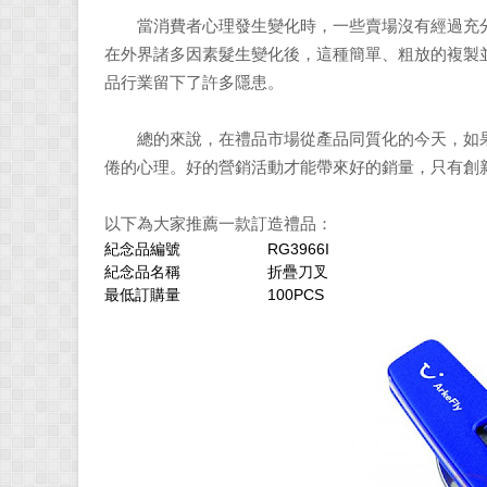
當消費者心理發生變化時，一些賣場沒有經過充分
在外界諸多因素髮生變化後，這種簡單、粗放的複製
品行業留下了許多隱患。
總的來說，在禮品市場從產品同質化的今天，如果
倦的心理。好的營銷活動才能帶來好的銷量，只有創
以下為大家推薦一款訂造禮品：
紀念品編號
RG3966I
紀念品名稱
折疊刀叉
最低訂購量
100PCS