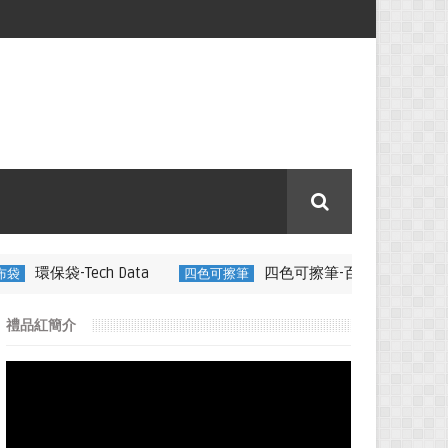
Data
四色可擦筆-百通電纜
四色可擦筆
350ML 折疊矽膠咖
禮品紅簡介