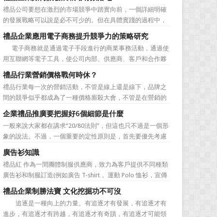
價值不是將品牌鋪設到消費者眼前，而是將品牌印到消費者
禮品公司要想在激烈的市場競爭中踏實向前，一個詳細明確
心裡 與消費者的心理距離的拉近，並不是一朝一夕的事
的發展戰略可以說是必不可少的。但在具體實踐的過程中，
情，需要做好持...
如何將其貫徹執行也是一大難處。究其原因，一則是計劃不
禮品企業應用電子商務提升競爭力的策略研究
如變化快，真的按戰略規划去做可能會帶來風險。二則是新
電子商務就是通過電子手段進行的商業事務活動，通過使
戰略往往與老闆的成功經驗不完全一致，原有路徑的依賴又
用互聯網等電子工具，使公司內部、供應商、客戶和合作夥
令人感到不執行戰略日...
伴之間，利用電子業務共享信息，實現企業間業務流程的電
禮品行業營銷價格戰何時休？
子化，配合企業內部的電子化生產管理系統，提高企業的生
禮品行業每一次的營銷活動，不管是線上還是線下，品牌之
產、庫存、流通和資金等各個環節的效率。它具有結構性、
間的競爭似乎都成為了一種價格廝殺大會，不管是在營銷的
動態性、社...
主題推廣之中、產品的介紹之中還是旗艦店的推廣之中，“年
企業禮品推廣要把握好6個細節是什麼
度最低”、“全網最低”等字眼標牌出處皆是。禮品公司都將消
一般來說大家都在講求“20/80法則”，但這也只不過是一個形
費者的目光鎖定在了價格之上。禮品行業的營銷價格戰究竟
象的說法。不過，一個重要的定性原則是，首先要優先考慮
何時可以休止？...
縣級渠道成員，而後再兼顧地市級經銷商，最好是把二者的
廣告衫知識
積極性都調動起來。在這些禮品發放的過程中，在時間和時
禮品紅 作為一間團體制服供應商，致力為客戶提供不同種類
機交錯上也要給與較多地考慮。從目前潤滑油產品推廣的常
廣告衫和制服訂造(例如廣告 T-shirt， 運動 Polo 恤衫，宣傳
見形式來看，...
背心，風褸外套禮品，訂造球衣等)，從公司員工制服，到不
禮品企業制勝法寶 文化挖掘功不可沒
同宣傳活動用的制服。禮品紅都可以為客戶度身...
追逐是一種向上的力量。有追逐才有發展，有追逐才有
進步，有追逐才有跨越，有追逐才有奇蹟，有追逐才可能領