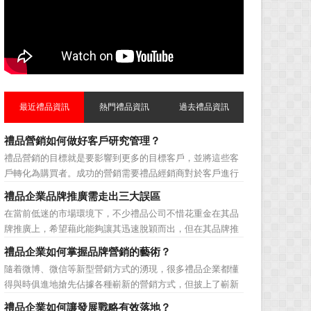
最近禮品資訊
熱門禮品資訊
過去禮品資訊
禮品營銷如何做好客戶研究管理？
禮品營銷的目標就是要影響到更多的目標客戶，並將這些客
戶轉化為購買者。成功的營銷需要禮品經銷商對於客戶進行
相應的分類，了解不同類型客戶的貢獻度，從而有的放矢的
禮品企業品牌推廣需走出三大誤區
制定相應的營銷對策，而這需要對於客戶研究方面更多地投
在當前低迷的市場環境下，不少禮品公司不惜花重金在其品
入，這不僅是銷售環節的事，也需要營銷管理策略的整體支
牌推廣上，希望藉此能夠讓其迅速脫穎而出，但在其品牌推
持。具體來說，有以下...
廣的營銷管理思路上，也有許多禮品企業走入了幾大誤區而
禮品企業如何掌握品牌營銷的藝術？
無法自拔，這其中，最為常見的誤區有： 誤區一：不清
隨着微博、微信等新型營銷方式的湧現，很多禮品企業都懂
楚品牌到底在表達什麼 很多禮品企業在推廣品牌之前，
得與時俱進地搶先佔據各種嶄新的營銷方式，但披上了嶄新
不知道到...
的營銷軀殼，卻沒有掌握營銷的靈魂。要知道，營銷真正的
禮品企業如何讓發展戰略有效落地？