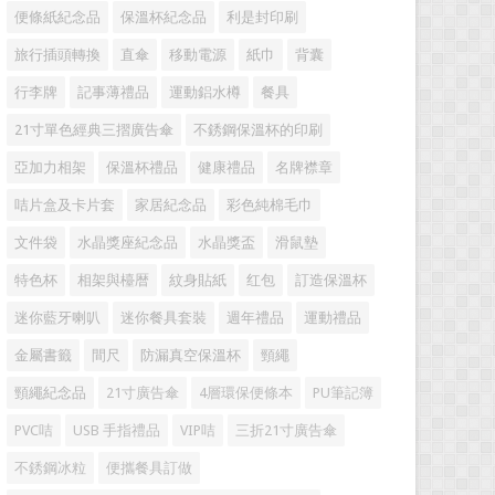
便條紙紀念品
保溫杯紀念品
利是封印刷
旅行插頭轉換
直傘
移動電源
紙巾
背囊
行李牌
記事薄禮品
運動鋁水樽
餐具
21寸單色經典三摺廣告傘
不銹鋼保溫杯的印刷
亞加力相架
保溫杯禮品
健康禮品
名牌襟章
咭片盒及卡片套
家居紀念品
彩色純棉毛巾
文件袋
水晶獎座紀念品
水晶獎盃
滑鼠墊
特色杯
相架與檯暦
紋身貼紙
红包
訂造保溫杯
迷你藍牙喇叭
迷你餐具套裝
週年禮品
運動禮品
金屬書籤
間尺
防漏真空保溫杯
頸繩
頸繩紀念品
21寸廣告傘
4層環保便條本
PU筆記簿
PVC咭
USB 手指禮品
VIP咭
三折21寸廣告傘
不銹鋼冰粒
便攜餐具訂做