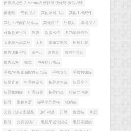
便條紙紀念品 Memo紙 便條簿 便條磚 廣告紙磚
優惠咭
充氣禮品
其他家居用品
其他手機配件
其他手機配件紀念品
其他禮品
冰箱貼
印刷禮品
可折疊旅行袋
喇叭
塑膠水樽
多功能廣告筆
太陽花水晶獎座
工具
帆布束繩袋
座檯月曆
廣告USB手指
廣告尺
廣告扇
廣告折疊扇
廣告紙杯
徽章
戶外旅行禮品
手機/平板電腦配件紀念品
手機支架
手機數據線
折叠背囊
折疊便當盒
折疊廣告傘
折疊扇子
折疊收納袋
折疊背囊
折疊雨傘
拉鍊文件袋
掛曆
掛牆月曆
握手水晶獎杯
收納袋
文具 | 辦公室禮品
旅行禮品
日曆
會員咭
月曆
檯曆
比賽號碼布
毛氈平板電腦袋
毛氈電腦袋