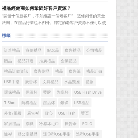
跑行業。在無數個春華秋實的歲月輪迴中，禮品這個年輕而
禮品經銷商如何鞏固好客戶資源？
充滿朝氣的行業，沉澱了一批又一批的優秀企業，成就了一
“開發十個新客戶，不如維護一個老客戶”，這條銷售的黃金
批又一批的優秀企業家，他們因為不斷追逐而表現出的那份
法則，在禮品行業也不例外。穩定的老客戶資源不僅可以使
精神和氣質不斷提升着...
禮品經銷商變得更加有效率，而且也是保持業績穩定的重要
標籤
方式。成功的經銷商是從保持並鞏固現有顧客的基礎上不斷
增加新顧客，這樣才能使銷售額越來越多，銷售業績越來越
好，老客戶的數量當...
訂造禮品
宣傳禮品
紀念品
廣告禮品
公司禮品
贈品
禮品訂造
推廣禮品
企業禮品
禮品訂做資訊
廣告贈品
禮品
廣告筆
禮品訂做
USB手指
廣告杯
文具禮品
水晶獎座
禮物
環保禮品
保溫杯
獎牌
陶瓷杯
USB Flash Drive
T-Shirt
商務禮品
禮品杯
銀碟
USB禮品
外套/風褸
廣告衫
背心
USB Flash
獎盃
家居禮品
旗幟
冷感冰毛巾
廣告傘
POLO
恤衫
辦公室禮品
迷你型USB手指
造型USB手指