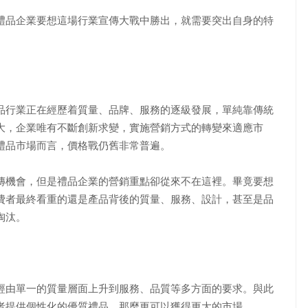
禮品企業要想這場行業宣傳大戰中勝出，就需要突出自身的特
行業正在經歷着質量、品牌、服務的逐級發展，單純靠傳統
大，企業唯有不斷創新求變，實施營銷方式的轉變來適應市
禮品市場而言，價格戰仍舊非常普遍。
機會，但是禮品企業的營銷重點卻從來不在這裡。畢竟要想
費者最終看重的還是產品背後的質量、服務、設計，甚至是品
淘汰。
由單一的質量層面上升到服務、品質等多方面的要求。與此
者提供個性化的優質禮品，那麼更可以獲得更大的市場。