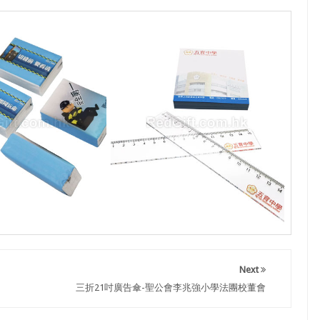
Next
三折21吋廣告傘-聖公會李兆強小學法團校董會