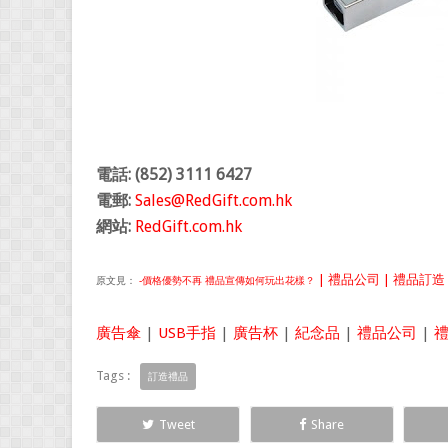
電話: (852) 3111 6427
電郵:
Sales@RedGift.com.hk
網站:
RedGift.com.hk
| 禮品公司 | 禮品訂造 |
原文見：
-價格優勢不再 禮品宣傳如何玩出花樣？
廣告傘
|
USB手指
|
廣告杯
|
紀念品
|
禮品公司
|
Tags :
訂造禮品
Tweet
Share