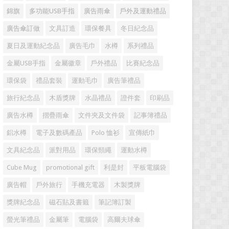
錦旗
多功能USB手指
廣告雨傘
戶外及運動禮品
廣告傘訂做
文具訂造
環保餐具
冬日紀念品
夏日及運動紀念品
廣告毛巾
水樽
系列禮品
金屬USB手指
金屬徽章
戶外禮品
比賽紀念品
環保袋
禮品套裝
運動毛巾
廣告筆禮品
旅行紀念品
木盾獎牌
水晶禮品
證件套
印刷品
廣告水樽
摺疊雨傘
文件夾及文件袋
記事簿禮品
鋁水樽
電子及數碼產品
Polo 恤衫
宣傳紙巾
文具紀念品
派對用品
環保頸繩
運動水樽
Cube Mug
promotional gift
利是封
平板電腦袋
廣告帽
戶外旅行
手機充電器
木製獎牌
獎牌紀念品
磁石貼及書籤
筆記簿訂製
螢光筆禮品
金屬筆
電腦袋
高爾夫球傘