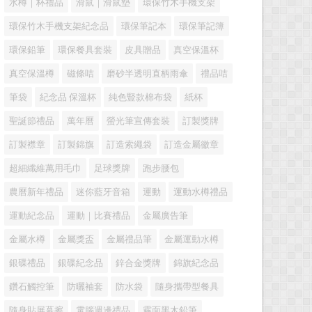
水樽｜杯禮品
滑鼠｜滑鼠墊
環保竹木手機支架
環保竹木手機支架紀念品
環保筆記本
環保筆記簿
環保鉛筆
環保餐具套裝
皮具贈品
真空保溫杯
真空保溫樽
磁條咭
磨砂半透明直柄雨傘
禮品咭
筆袋
紀念品 保溫杯
純色豎款棉布袋
紙杯
聖誕節禮品
萬年曆
螢光筆宣傳套裝
訂製獎牌
訂製襟章
訂製錦旗
訂造索繩袋
訂造金屬徽章
超細纖維萬用毛巾
足球獎牌
跑步腰包
農曆新年禮品
迷你藍牙音箱
運動
運動水樽禮品
運動紀念品
運動｜比賽禮品
金屬廣告筆
金屬水樽
金屬獎盃
金屬禮品筆
金屬運動水樽
銀碟禮品
銀碟紀念品
鋅合金獎牌
錦旗紀念品
鑽石觸控筆
防曬袖套
防水袋
隨身攜帶型餐具
隨身貼屏幕擦
電腦週邊禮品
霧面黑木鉛筆