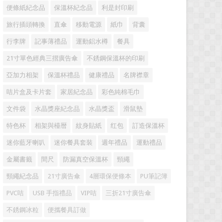
便條紙紀念品
保溫杯紀念品
利是封印刷
旅行插頭轉換
直傘
移動電源
紙巾
背囊
行李牌
記事薄禮品
運動鋁水樽
餐具
21寸單色經典三摺廣告傘
不銹鋼保溫杯的印刷
亞加力相架
保溫杯禮品
健康禮品
名牌襟章
咭片盒及卡片套
家居紀念品
彩色純棉毛巾
文件袋
水晶獎座紀念品
水晶獎盃
滑鼠墊
特色杯
相架與檯暦
紋身貼紙
红包
訂造保溫杯
迷你藍牙喇叭
迷你餐具套裝
週年禮品
運動禮品
金屬書籤
間尺
防漏真空保溫杯
頸繩
頸繩紀念品
21寸廣告傘
4層環保便條本
PU筆記簿
PVC咭
USB 手指禮品
VIP咭
三折21寸廣告傘
不銹鋼冰粒
便攜餐具訂做