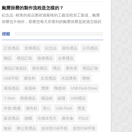
選。當你還在髮愁老爸生日禮物送什麼的時候，一款真皮皮
颱曆掛曆的製作流程是怎樣的？
帶就是非常不錯的選擇。但是真皮皮帶如果疏於保養，也會
紀念品 -精美的産品要經過嚴格的工藝流程加工製成，颱曆
黯然失色，出現裂痕和破損的痕跡，今天小編就爲大家分享
掛曆也不例外，那麼您每天所看到的颱曆掛曆是經過怎樣的
真皮皮帶的注意事項...
加工流程製作出來的呢?今天小編就來爲您介紹一下。
標籤
颱曆掛曆製作流程 1、專版颱曆掛曆是相對於通用內容
的颱曆掛曆而言，根據您的要求進行單獨的設計、製作、印
刷。內容...
訂造禮品
宣傳禮品
紀念品
廣告禮品
公司禮品
贈品
禮品訂造
推廣禮品
企業禮品
禮品訂做資訊
廣告贈品
禮品
廣告筆
禮品訂做
USB手指
廣告杯
文具禮品
水晶獎座
禮物
環保禮品
保溫杯
獎牌
陶瓷杯
USB Flash Drive
T-Shirt
商務禮品
禮品杯
銀碟
USB禮品
外套/風褸
廣告衫
背心
USB Flash
獎盃
家居禮品
旗幟
冷感冰毛巾
廣告傘
POLO
恤衫
辦公室禮品
迷你型USB手指
造型USB手指