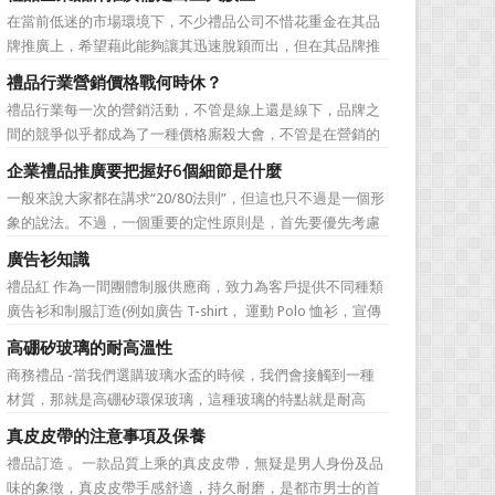
價值不是將品牌鋪設到消費者眼前，而是將品牌印到消費者
在當前低迷的市場環境下，不少禮品公司不惜花重金在其品
心裡 與消費者的心理距離的拉近，並不是一朝一夕的事
牌推廣上，希望藉此能夠讓其迅速脫穎而出，但在其品牌推
情，需要做好持...
廣的營銷管理思路上，也有許多禮品企業走入了幾大誤區而
禮品行業營銷價格戰何時休？
無法自拔，這其中，最為常見的誤區有： 誤區一：不清
禮品行業每一次的營銷活動，不管是線上還是線下，品牌之
楚品牌到底在表達什麼 很多禮品企業在推廣品牌之前，
間的競爭似乎都成為了一種價格廝殺大會，不管是在營銷的
不知道到...
主題推廣之中、產品的介紹之中還是旗艦店的推廣之中，“年
企業禮品推廣要把握好6個細節是什麼
度最低”、“全網最低”等字眼標牌出處皆是。禮品公司都將消
一般來說大家都在講求“20/80法則”，但這也只不過是一個形
費者的目光鎖定在了價格之上。禮品行業的營銷價格戰究竟
象的說法。不過，一個重要的定性原則是，首先要優先考慮
何時可以休止？...
縣級渠道成員，而後再兼顧地市級經銷商，最好是把二者的
廣告衫知識
積極性都調動起來。在這些禮品發放的過程中，在時間和時
禮品紅 作為一間團體制服供應商，致力為客戶提供不同種類
機交錯上也要給與較多地考慮。從目前潤滑油產品推廣的常
廣告衫和制服訂造(例如廣告 T-shirt， 運動 Polo 恤衫，宣傳
見形式來看，...
背心，風褸外套禮品，訂造球衣等)，從公司員工制服，到不
高硼矽玻璃的耐高溫性
同宣傳活動用的制服。禮品紅都可以為客戶度身...
商務禮品 -當我們選購玻璃水盃的時候，我們會接觸到一種
材質，那就是高硼矽環保玻璃，這種玻璃的特點就是耐高
溫，那麼這個耐高溫的溫度限製和準確的含義是什麼呢?禮品
真皮皮帶的注意事項及保養
紅的小編給大家總結如下。 耐熱玻璃【Heat-resistant
禮品訂造 。一款品質上乘的真皮皮帶，無疑是男人身份及品
glass】是指含有耐熱性強的硼酸﹑矽酸成分,能夠...
味的象徵，真皮皮帶手感舒適，持久耐磨，是都市男士的首