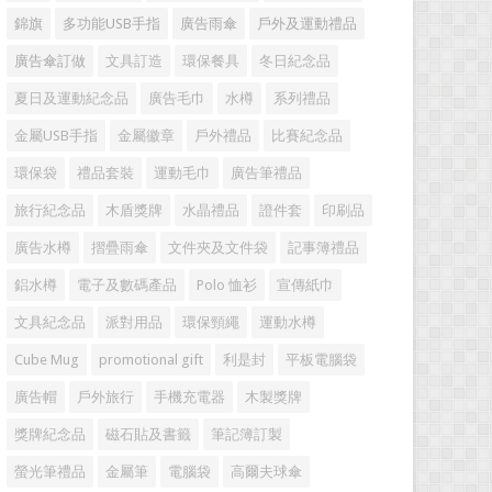
錦旗
多功能USB手指
廣告雨傘
戶外及運動禮品
廣告傘訂做
文具訂造
環保餐具
冬日紀念品
夏日及運動紀念品
廣告毛巾
水樽
系列禮品
金屬USB手指
金屬徽章
戶外禮品
比賽紀念品
環保袋
禮品套裝
運動毛巾
廣告筆禮品
旅行紀念品
木盾獎牌
水晶禮品
證件套
印刷品
廣告水樽
摺疊雨傘
文件夾及文件袋
記事簿禮品
鋁水樽
電子及數碼產品
Polo 恤衫
宣傳紙巾
文具紀念品
派對用品
環保頸繩
運動水樽
Cube Mug
promotional gift
利是封
平板電腦袋
廣告帽
戶外旅行
手機充電器
木製獎牌
獎牌紀念品
磁石貼及書籤
筆記簿訂製
螢光筆禮品
金屬筆
電腦袋
高爾夫球傘