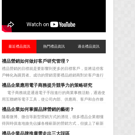
最近禮品資訊
熱門禮品資訊
過去禮品資訊
禮品營銷如何做好客戶研究管理？
禮品營銷的目標就是要影響到更多的目標客戶，並將這些客
戶轉化為購買者。成功的營銷需要禮品經銷商對於客戶進行
相應的分類，了解不同類型客戶的貢獻度，從而有的放矢的
禮品企業應用電子商務提升競爭力的策略研究
制定相應的營銷對策，而這需要對於客戶研究方面更多地投
電子商務就是通過電子手段進行的商業事務活動，通過使
入，這不僅是銷售環節的事，也需要營銷管理策略的整體支
用互聯網等電子工具，使公司內部、供應商、客戶和合作夥
持。具體來說，有以下...
伴之間，利用電子業務共享信息，實現企業間業務流程的電
禮品企業如何掌握品牌營銷的藝術？
子化，配合企業內部的電子化生產管理系統，提高企業的生
隨着微博、微信等新型營銷方式的湧現，很多禮品企業都懂
產、庫存、流通和資金等各個環節的效率。它具有結構性、
得與時俱進地搶先佔據各種嶄新的營銷方式，但披上了嶄新
動態性、社...
的營銷軀殼，卻沒有掌握營銷的靈魂。要知道，營銷真正的
禮品企業品牌推廣需走出三大誤區