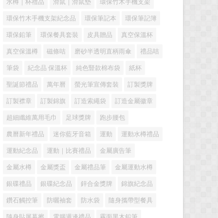
水樽｜杯禮品
滑鼠｜滑鼠墊
環保竹木手機支架
環保竹木手機支架紀念品
環保筆記本
環保筆記簿
環保鉛筆
環保餐具套裝
皮具贈品
真空保溫杯
真空保溫樽
磁條咭
磨砂半透明直柄雨傘
禮品咭
筆袋
紀念品 保溫杯
純色豎款棉布袋
紙杯
聖誕節禮品
萬年曆
螢光筆宣傳套裝
訂製獎牌
訂製襟章
訂製錦旗
訂造索繩袋
訂造金屬徽章
超細纖維萬用毛巾
足球獎牌
跑步腰包
農曆新年禮品
迷你藍牙音箱
運動
運動水樽禮品
運動紀念品
運動｜比賽禮品
金屬廣告筆
金屬水樽
金屬獎盃
金屬禮品筆
金屬運動水樽
銀碟禮品
銀碟紀念品
鋅合金獎牌
錦旗紀念品
鑽石觸控筆
防曬袖套
防水袋
隨身攜帶型餐具
隨身貼屏幕擦
電腦週邊禮品
霧面黑木鉛筆