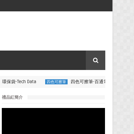
a
四色可擦筆-百通電纜
四色可擦筆
350ML 折疊矽膠咖啡杯特
禮品紅簡介