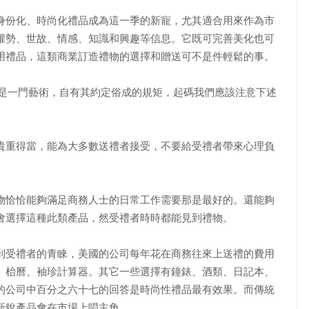
身份化、時尚化禮品成為這一季的新寵，尤其適合用來作為市
權勢、世故、情感、知識和興趣等信息。它既可完善美化也可
用禮品，這類商業訂造禮物的選擇和贈送可不是件輕鬆的事。
是一門藝術，自有其約定俗成的規矩，起碼我們應該注意下述
貴重得當，能為大多數送禮者接受，不要給受禮者帶來心理負
物恰恰能夠滿足商務人士的日常工作需要那是最好的。還能夠
會選擇這種此類產品，然受禮者時時都能見到禮物。
到受禮者的青睞，美國的公司每年花在商務往來上送禮的費用
、枱曆、袖珍計算器。其它一些選擇有鐘錶、酒類、日記本、
的公司中百分之六十七的回答是時尚性禮品最有效果。而傳統
新銳產品會在市場上唱主角。