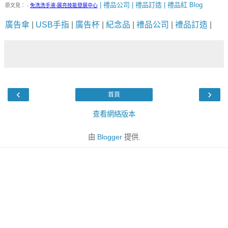
| 禮品公司 | 禮品訂造 | 禮品紅 Blog
原文見：
-
免洗洗手液-展亮技能發展中心
廣告傘
|
USB手指
|
廣告杯
|
紀念品
|
禮品公司
|
禮品訂造
|
‹
›
首頁
查看網絡版本
由
Blogger
提供.