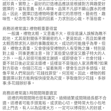
感珍貴。實際上，最好的訂造禮品應該是根據對方興趣愛好
選擇的，富有意義、耐人尋味、品質不凡卻不顯山露水的禮
品。因此，選擇訂造禮物時要考慮它的思想性、藝術性、趣
味性、紀念性等多方面的因素，力求別出心裁，不落俗套。
商務送禮常識2.禮物輕重要得當
一般講，禮物太輕，又意義不大，很容易讓人誤解為瞧不
起他，尤其是對關係不算親密的人，更是如此，而且如果禮
太輕而想求別人辦的事難度較大，成功的可能幾乎為零。但
是，禮物太貴重，又會使接受禮物的人有受賄之嫌，特別是
對上級、同事更應注意。除了某些愛佔便宜又膽子特大的人
之外，一般人就很可能婉言謝絕，或即使收下，也會付錢，
要不就日後必定設法還禮，這樣豈不是強迫人家消費嗎?如果
對方拒收，你錢已花出，留着無用，便會生出許多煩惱，就
像平常人們常說的:"花錢找罪受"，何苦呢。因此，禮物的輕
重選擇以對方能夠愉快接受為尺度，爭取做到少花錢，多辦
事;多花錢辦好事。
商務送禮常識3.時間間隔要適宜
送禮的時間間隔也很有講究，過頻過繁或間隔過長都不合
適。送禮者可能手頭寬裕，或求助心切，便時常大包小包地
送上門去，有人以為這樣大方，一定可以博得別人的好感，