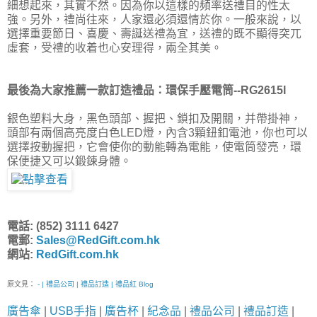
細想起來，其實不然。因為你以這樣的頻率送禮目的性太
強。另外，禮尚往來，人家還必須還情於你。一般來說，以
選擇重要節日、喜慶、壽誕送禮為宜，送禮的既不顯得突兀
虛套，受禮的收着也心安理得，兩全其美。
最後為大家推薦一款訂造禮品：環保手壓電筒--RG2615I
銀色塑料大身，黑色頭部、握把、鎖扣及開關，并帶掛神，
頭部有兩個高亮度白色LED燈，內含3顆鈕釦電池，你也可以
選擇按動握把，它會使你的動能轉為電能，使電筒發亮，環
保便捷又可以鍛鍊身體。
電話: (852) 3111 6427
電郵:
Sales@RedGift.com.hk
網站:
RedGift.com.hk
原文見：
- | 禮品公司 | 禮品訂造 | 禮品紅 Blog
廣告傘
|
USB手指
|
廣告杯
|
紀念品
|
禮品公司
|
禮品訂造
|