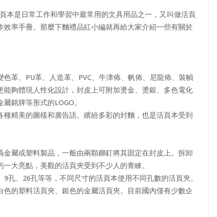
活頁本是日常工作和學習中最常用的文具用品之一，又叫做活頁
作效率手冊。那麼下麵禮品紅小編就再給大家介紹一些有關於
革、PU革、人造革、PVC、牛津佈、帆佈、尼龍佈、裝幀
更能夠體現人性化設計，封皮上可附加燙金、燙銀、多色電化
屬銘牌等形式的LOGO。
種精美的圖樣和廣告語。繽紛多彩的封麵，也是活頁本受到
金屬或塑料製品，一般由兩顆鉚釘將其固定在封皮上。拆卸
的一大亮點，美觀的活頁夾受到不少人的青睞。
9孔、26孔等等，不同尺寸的活頁本使用不同孔數的活頁夾。
色的塑料活頁夾、銀色的金屬活頁夾。目前國內僅有少數企