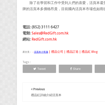
除了在學習和工作中受到人們的喜愛，活頁本還受
牌的活頁本多價格昂貴，目前國內活頁本市場也如雨
電話: (852) 3111 6427
電郵:
Sales@RedGift.com.hk
網站:
RedGift.com.hk
| 禮品公司 | 禮品訂造 | 禮品紅 Blog
原文見：
-
活頁本小常識
Tags :
Tweet
Share
Previous
禮品紅詳細介紹活頁本