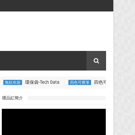
-Tech Data
四色可擦筆-百通電纜
四色可擦筆
350ML 折
禮品紅簡介