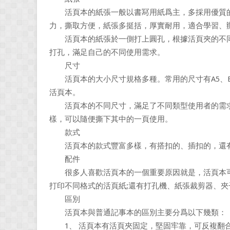
活頁本的紙張一般以書冩用紙爲主，多採用優質的
力，撕取方便，紙張多挺括，厚實耐用，適合學習、
活頁本的紙張於一側打上圓孔，根據活頁夾的不同孔
打孔，滿足自己的不同使用需求。
尺寸
活頁本的大小尺寸規格多種。常用的尺寸有A5、B
活頁本。
活頁本的不同尺寸，滿足了不同類型使用者的需求
樣，可以隨便撕下其中的一頁使用。
款式
活頁本的款式豐富多樣，有搭扣的、插扣的，還有
配件
很多人喜歡活頁本的一個重要原因就是，活頁本可
打印不同格式的活頁紙;還有打孔機、紙張裁剪器、夾
區別
活頁本與普通記事本的區別主要分爲以下幾類：
1、 活頁本有活頁夾固定，堅固牢靠，可反複翻合