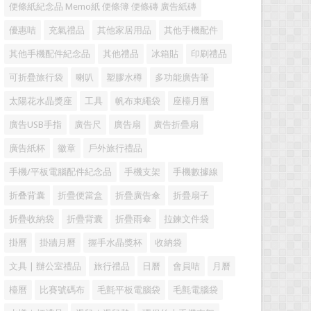
便條紙紀念品 Memo紙 便條簿 便條磚 廣告紙磚
優惠咭
充氣禮品
其他家居用品
其他手機配件
其他手機配件紀念品
其他禮品
冰箱貼
印刷禮品
可折疊旅行袋
喇叭
塑膠水樽
多功能廣告筆
太陽花水晶獎座
工具
帆布束繩袋
座檯月曆
廣告USB手指
廣告尺
廣告扇
廣告折疊扇
廣告紙杯
徽章
戶外旅行禮品
手機/平板電腦配件紀念品
手機支架
手機數據線
折叠背囊
折疊便當盒
折疊廣告傘
折疊扇子
折疊收納袋
折疊背囊
折疊雨傘
拉鍊文件袋
掛曆
掛牆月曆
握手水晶獎杯
收納袋
文具 | 辦公室禮品
旅行禮品
日曆
會員咭
月曆
檯曆
比賽號碼布
毛氈平板電腦袋
毛氈電腦袋