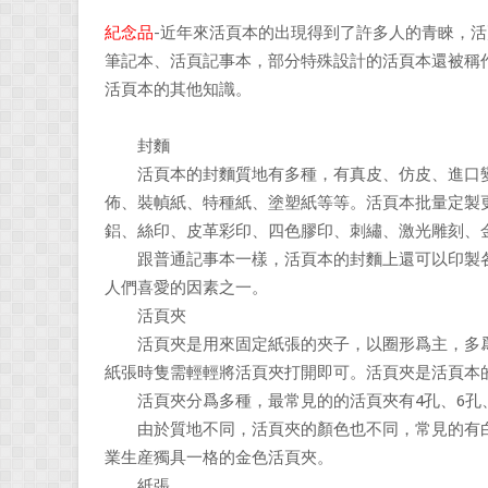
紀念品
-近年來活頁本的出現得到了許多人的青睞，
筆記本、活頁記事本，部分特殊設計的活頁本還被稱
活頁本的其他知識。
封麵
活頁本的封麵質地有多種，有真皮、仿皮、進口變色
佈、裝幀紙、特種紙、塗塑紙等等。活頁本批量定製
鋁、絲印、皮革彩印、四色膠印、刺繡、激光雕刻、金
跟普通記事本一樣，活頁本的封麵上還可以印製各
人們喜愛的因素之一。
活頁夾
活頁夾是用來固定紙張的夾子，以圈形爲主，多爲
紙張時隻需輕輕將活頁夾打開即可。活頁夾是活頁本
活頁夾分爲多種，最常見的的活頁夾有4孔、6孔、
由於質地不同，活頁夾的顏色也不同，常見的有白
業生産獨具一格的金色活頁夾。
紙張