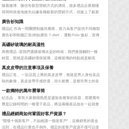
無法自拔，這其中，最為常見的誤區有： 誤區一：不清
隨着微博、微信等新型營銷方式的湧現，很多禮品企業都懂
楚品牌到底在表達什麼 很多禮品企業在推廣品牌之前，
得與時俱進地搶先佔據各種嶄新的營銷方式，但披上了嶄新
不知道到...
的營銷軀殼，卻沒有掌握營銷的靈魂。要知道，營銷真正的
廣告衫知識
價值不是將品牌鋪設到消費者眼前，而是將品牌印到消費者
禮品紅 作為一間團體制服供應商，致力為客戶提供不同種類
心裡 與消費者的心理距離的拉近，並不是一朝一夕的事
廣告衫和制服訂造(例如廣告 T-shirt， 運動 Polo 恤衫，宣傳
情，需要做好持...
背心，風褸外套禮品，訂造球衣等)，從公司員工制服，到不
高硼矽玻璃的耐高溫性
同宣傳活動用的制服。禮品紅都可以為客戶度身...
商務禮品 -當我們選購玻璃水盃的時候，我們會接觸到一種
材質，那就是高硼矽環保玻璃，這種玻璃的特點就是耐高
溫，那麼這個耐高溫的溫度限製和準確的含義是什麼呢?禮品
真皮皮帶的注意事項及保養
紅的小編給大家總結如下。 耐熱玻璃【Heat-resistant
禮品訂造 。一款品質上乘的真皮皮帶，無疑是男人身份及品
glass】是指含有耐熱性強的硼酸﹑矽酸成分,能夠...
味的象徵，真皮皮帶手感舒適，持久耐磨，是都市男士的首
選。當你還在髮愁老爸生日禮物送什麼的時候，一款真皮皮
一款獨特的萬年曆筆筒
帶就是非常不錯的選擇。但是真皮皮帶如果疏於保養，也會
紀念品 ，筆筒大家都很熟悉是盛裝各種筆的容器，那麼萬年
黯然失色，出現裂痕和破損的痕跡，今天小編就爲大家分享
曆是記錄時間的一種電子産品，將這兩種産品放在一起就會
真皮皮帶的注意事項...
組合成一個新的産品—萬年曆筆筒，今天小編就來爲您介紹
禮品經銷商如何鞏固好客戶資源？
一款獨特的萬年曆筆筒。 筆筒美觀大方，他是採用皮
“開發十個新客戶，不如維護一個老客戶”，這條銷售的黃金
料、鐵架和鋁片做外觀，是一款多功能萬年曆筆筒，集時間
法則，在禮品行業也不例外。穩定的老客戶資源不僅可以使