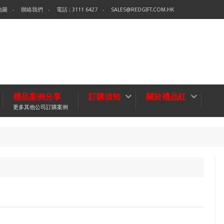
地圖
聯絡我們
電話 : 3111 6427
SALES@REDGIFT.COM.HK
禮品案例分享
訂購須知
關於禮品紅
更多其他公司訂購案例
環保袋
無紡布袋