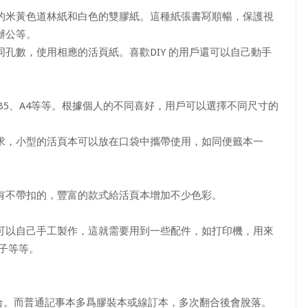
米黃色道林紙和白色的雙膠紙。這種紙張書冩順暢，保護視
辦公等。
數，使用相應的活頁紙。喜歡DIY 的用戶還可以自己動手
5、A4等等。根據個人的不同喜好，用戶可以選擇不同尺寸的
，小型的活頁本可以放在口袋中攜帶使用，如同便籤本一
不帶扣的，豐富的款式給活頁本增加不少色彩。
以自己手工製作，這就需要用到一些配件，如打印機，用來
子等等。
。而普通記事本多爲膠裝本或線訂本，多次翻合後會脫落。