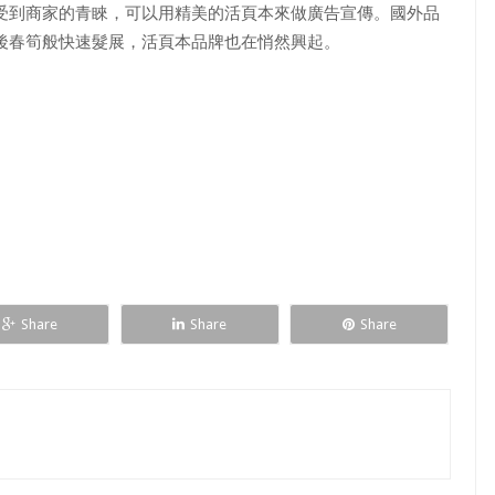
到商家的青睞，可以用精美的活頁本來做廣告宣傳。國外品
後春筍般快速髮展，活頁本品牌也在悄然興起。
Share
Share
Share