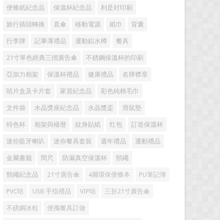
便條紙紀念品
保溫杯紀念品
利是封印刷
旅行插頭轉換
直傘
移動電源
紙巾
背囊
行李牌
記事薄禮品
運動鋁水樽
餐具
21寸單色經典三摺廣告傘
不銹鋼保溫杯的印刷
亞加力相架
保溫杯禮品
健康禮品
名牌襟章
咭片盒及卡片套
家居紀念品
彩色純棉毛巾
文件袋
水晶獎座紀念品
水晶獎盃
滑鼠墊
特色杯
相架與檯暦
紋身貼紙
红包
訂造保溫杯
迷你藍牙喇叭
迷你餐具套裝
週年禮品
運動禮品
金屬書籤
間尺
防漏真空保溫杯
頸繩
頸繩紀念品
21寸廣告傘
4層環保便條本
PU筆記簿
PVC咭
USB 手指禮品
VIP咭
三折21寸廣告傘
不銹鋼冰粒
便攜餐具訂做