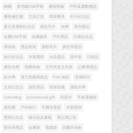
錦旗
多功能USB手指
廣告雨傘
戶外及運動禮品
廣告傘訂做
文具訂造
環保餐具
冬日紀念品
夏日及運動紀念品
廣告毛巾
水樽
系列禮品
金屬USB手指
金屬徽章
戶外禮品
比賽紀念品
環保袋
禮品套裝
運動毛巾
廣告筆禮品
旅行紀念品
木盾獎牌
水晶禮品
證件套
印刷品
廣告水樽
摺疊雨傘
文件夾及文件袋
記事簿禮品
鋁水樽
電子及數碼產品
Polo 恤衫
宣傳紙巾
文具紀念品
派對用品
環保頸繩
運動水樽
Cube Mug
promotional gift
利是封
平板電腦袋
廣告帽
戶外旅行
手機充電器
木製獎牌
獎牌紀念品
磁石貼及書籤
筆記簿訂製
螢光筆禮品
金屬筆
電腦袋
高爾夫球傘