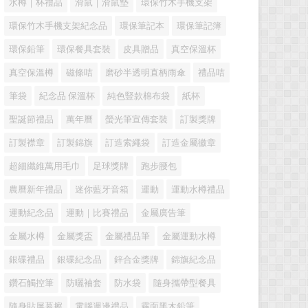
水樽｜杯禮品
滑鼠｜滑鼠墊
環保竹木手機支架
環保竹木手機支架紀念品
環保筆記本
環保筆記簿
環保鉛筆
環保餐具套裝
皮具贈品
真空保溫杯
真空保溫樽
磁條咭
磨砂半透明直柄雨傘
禮品咭
筆袋
紀念品 保溫杯
純色豎款棉布袋
紙杯
聖誕節禮品
萬年曆
螢光筆宣傳套裝
訂製獎牌
訂製襟章
訂製錦旗
訂造索繩袋
訂造金屬徽章
超細纖維萬用毛巾
足球獎牌
跑步腰包
農曆新年禮品
迷你藍牙音箱
運動
運動水樽禮品
運動紀念品
運動｜比賽禮品
金屬廣告筆
金屬水樽
金屬獎盃
金屬禮品筆
金屬運動水樽
銀碟禮品
銀碟紀念品
鋅合金獎牌
錦旗紀念品
鑽石觸控筆
防曬袖套
防水袋
隨身攜帶型餐具
隨身貼屏幕擦
電腦週邊禮品
霧面黑木鉛筆