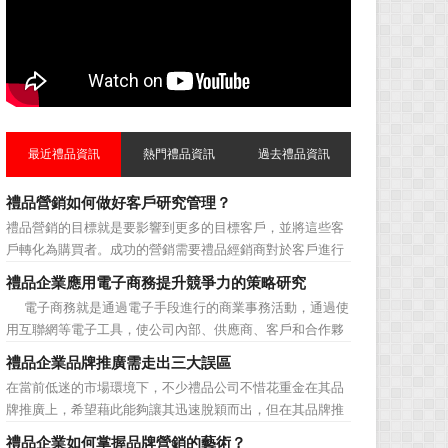
最近禮品資訊
熱門禮品資訊
過去禮品資訊
禮品營銷如何做好客戶研究管理？
禮品營銷的目標就是要影響到更多的目標客戶，並將這些客
戶轉化為購買者。成功的營銷需要禮品經銷商對於客戶進行
相應的分類，了解不同類型客戶的貢獻度，從而有的放矢的
禮品企業應用電子商務提升競爭力的策略研究
制定相應的營銷對策，而這需要對於客戶研究方面更多地投
電子商務就是通過電子手段進行的商業事務活動，通過使
入，這不僅是銷售環節的事，也需要營銷管理策略的整體支
用互聯網等電子工具，使公司內部、供應商、客戶和合作夥
持。具體來說，有以下...
伴之間，利用電子業務共享信息，實現企業間業務流程的電
禮品企業品牌推廣需走出三大誤區
子化，配合企業內部的電子化生產管理系統，提高企業的生
在當前低迷的市場環境下，不少禮品公司不惜花重金在其品
產、庫存、流通和資金等各個環節的效率。它具有結構性、
牌推廣上，希望藉此能夠讓其迅速脫穎而出，但在其品牌推
動態性、社...
廣的營銷管理思路上，也有許多禮品企業走入了幾大誤區而
禮品企業如何掌握品牌營銷的藝術？