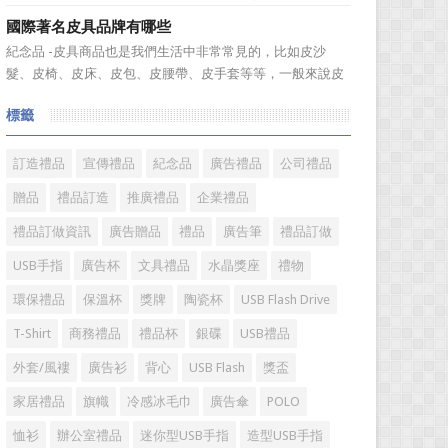
溫度，年、月...
禮品經銷商變得更加有效率，而且也是保持業績穩定的重要
國際著名皮具品牌有哪些
方式。成功的經銷商是從保持並鞏固現有顧客的基礎上不斷
紀念品 -皮具商品也是我們生活中非常常見的，比如皮沙
增加新顧客，這樣才能使銷售額越來越多，銷售業績越來越
髮、皮椅、皮床、皮包、皮腰帶、皮手套等等，一般來說皮
好，老客戶的數量當...
具具備細膩的手感和自然的色澤度，所以深受消費者的青
標籤
睞。國際著名皮具品牌有哪些?下麵就一起來了解一下吧!
國際著名皮具品牌： 1、路易·威登(LV) 創立於
1...
訂造禮品
宣傳禮品
紀念品
廣告禮品
公司禮品
贈品
禮品訂造
推廣禮品
企業禮品
禮品訂做資訊
廣告贈品
禮品
廣告筆
禮品訂做
USB手指
廣告杯
文具禮品
水晶獎座
禮物
環保禮品
保溫杯
獎牌
陶瓷杯
USB Flash Drive
T-Shirt
商務禮品
禮品杯
銀碟
USB禮品
外套/風褸
廣告衫
背心
USB Flash
獎盃
家居禮品
旗幟
冷感冰毛巾
廣告傘
POLO
恤衫
辦公室禮品
迷你型USB手指
造型USB手指