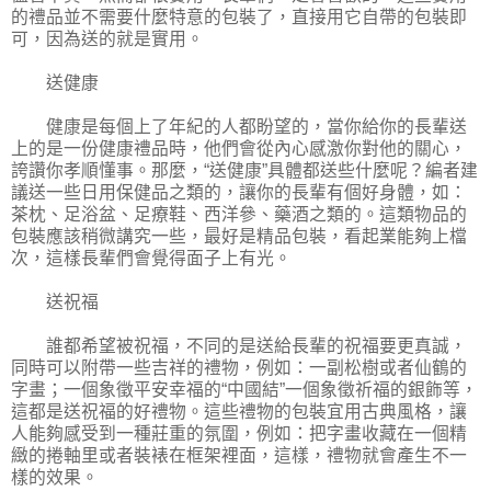
的禮品並不需要什麼特意的包裝了，直接用它自帶的包裝即
可，因為送的就是實用。
送健康
健康是每個上了年紀的人都盼望的，當你給你的長輩送
上的是一份健康禮品時，他們會從內心感激你對他的關心，
誇讚你孝順懂事。那麼，“送健康”具體都送些什麼呢？編者建
議送一些日用保健品之類的，讓你的長輩有個好身體，如：
茶枕、足浴盆、足療鞋、西洋參、藥酒之類的。這類物品的
包裝應該稍微講究一些，最好是精品包裝，看起業能夠上檔
次，這樣長輩們會覺得面子上有光。
送祝福
誰都希望被祝福，不同的是送給長輩的祝福要更真誠，
同時可以附帶一些吉祥的禮物，例如：一副松樹或者仙鶴的
字畫；一個象徵平安幸福的“中國結”一個象徵祈福的銀飾等，
這都是送祝福的好禮物。這些禮物的包裝宜用古典風格，讓
人能夠感受到一種莊重的氛圍，例如：把字畫收藏在一個精
緻的捲軸里或者裝裱在框架裡面，這樣，禮物就會產生不一
樣的效果。