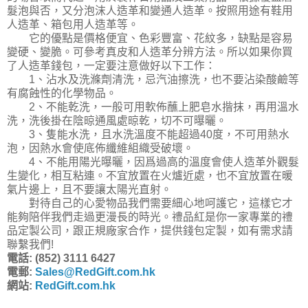
髮泡與否，又分泡沫人造革和變通人造革。按照用途有鞋用
人造革、箱包用人造革等。
它的優點是價格便宜、色彩豐富、花紋多，缺點是容易
變硬、變脆。可參考真皮和人造革分辨方法。所以如果你買
了人造革錢包，一定要注意做好以下工作：
1、沾水及洗滌劑清洗，忌汽油擦洗，也不要沾染酸鹼等
有腐蝕性的化學物品。
2、不能乾洗，一般可用軟佈蘸上肥皂水揩抹，再用溫水
洗，洗後掛在陰晾通風處晾乾，切不可曝曬。
3、隻能水洗，且水洗溫度不能超過40度，不可用熱水
泡，因熱水會使底佈纖維組織受破壞。
4、不能用陽光曝曬，因爲過高的溫度會使人造革外觀髮
生變化，相互粘連。不宜放置在火爐近處，也不宜放置在暖
氣片邊上，且不要讓太陽光直射。
對待自己的心愛物品我們需要細心地呵護它，這樣它才
能夠陪伴我們走過更漫長的時光。禮品紅是你一家專業的禮
品定製公司，跟正規廠家合作，提供錢包定製，如有需求請
聯繫我們!
電話: (852) 3111 6427
電郵:
Sales@RedGift.com.hk
網站:
RedGift.com.hk