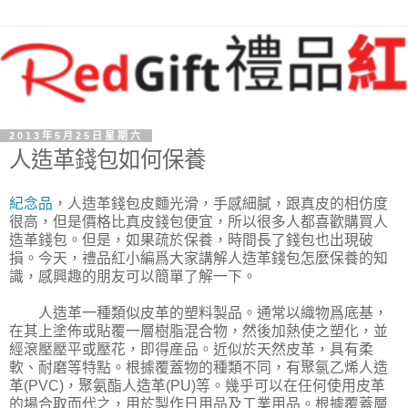
2013年5月25日星期六
人造革錢包如何保養
紀念品
，人造革錢包皮麵光滑，手感細膩，跟真皮的相仿度
很高，但是價格比真皮錢包便宜，所以很多人都喜歡購買人
造革錢包。但是，如果疏於保養，時間長了錢包也出現破
損。今天，禮品紅小編爲大家講解人造革錢包怎麼保養的知
識，感興趣的朋友可以簡單了解一下。
人造革一種類似皮革的塑料製品。通常以織物爲底基，
在其上塗佈或貼覆一層樹脂混合物，然後加熱使之塑化，並
經滾壓壓平或壓花，即得産品。近似於天然皮革，具有柔
軟、耐磨等特點。根據覆蓋物的種類不同，有聚氯乙烯人造
革(PVC)，聚氨酯人造革(PU)等。幾乎可以在任何使用皮革
的場合取而代之，用於製作日用品及工業用品。根據覆蓋層