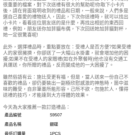
很重要的檔案，對下次送禮有很大的幫助呢!你取下小卡片
後，請在背面寫明收到的禮品和日期，一般來說，人們多是
選自己喜愛的禮物送人，因此，下次你送禮時，就可以找出
小卡片，看看這位朋友送的是什麼，再找出相近的東西回
禮，例如，朋友送你加菲貓布偶，下次回送她加菲貓對杯，
她一定很驚喜呢!
此外，選擇禮品時，重點要放在：受禮人是否方便?如果受禮
人的家很擁擠，你卻送了一大幅山水掛畫，就會增加他的困
擾;如果不在受禮人的家贈禮(如在外聚餐時)他也沒有交通工
具運送，你所贈的禮品，反而變成他的一大困擾了。
雖然俗語有云：施比受更有福，但是，當人送來一份自己不
喜歡的禮品，卻仍要裝出一副極欣慰感激的神態時，箇中滋
味的難受，自非筆墨所能形容。己所不欲，勿施於人，懂得
送禮的技巧，才能達到大方得體的效果。
今天為大家推薦一款訂造禮品：
產品編號
S9507
產品名稱
銀碟
最低訂購量
1PCS