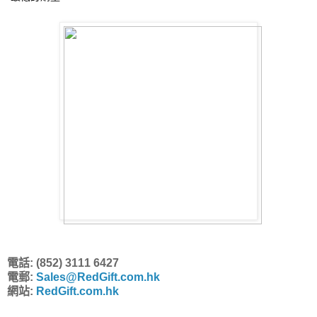
電話: (852) 3111 6427
電郵:
Sales@RedGift.com.hk
網站:
RedGift.com.hk