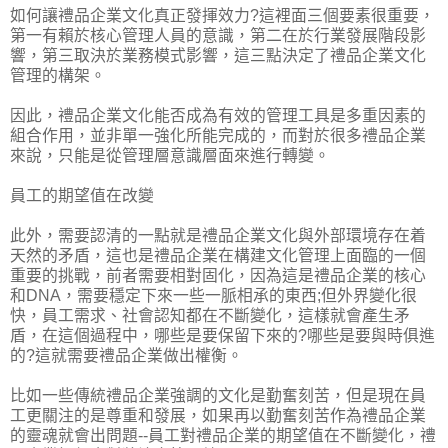
如何讓禮品企業文化真正發揮效力?這裡面三個要素很重要，
第一有賴於核心管理人員的意識，第二在於行業發展階段影
響，第三取決於業務模式影響，這三點決定了禮品企業文化
管理的構架。
因此，禮品企業文化能否成為有效的管理工具是多重因素的
組合作用，並非單一強化所能完成的，而對於很多禮品企業
來說，只能是從管理層意識層面來進行轉變。
員工的期望值在改變
此外，需要認清的一點就是禮品企業文化與外部環境存在着
天然的矛盾，這也是禮品企業在構建文化管理上面臨的一個
重要的挑戰，前者需要相對固化，因為這是禮品企業的核心
和DNA，需要穩定下來一些一脈相承的東西;但外界變化很
快，員工需求、社會認知都在不斷變化，這樣就會產生矛
盾，在這個過程中，哪些是要保留下來的?哪些是要與時俱進
的?這就需要禮品企業做出權衡。
比如一些傳統禮品企業強調的文化是勤奮刻苦，但是現在員
工更關注的是尊重和發展，如果再以勤奮刻苦作為禮品企業
的靈魂就會出問題--員工對禮品企業的期望值在不斷變化，禮