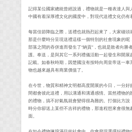
記得某位國家總統曾經說過，禮物就是一種表達人與
中國有着深厚禮文化的國度中，對現代送禮文化仍有
每當佳節降臨之際，送禮也就熱烈起來了，大家碰頭
那是什麼時分呈現送禮這樣一個特別的社會現象的呢
部落之間的吞併進而發生了“納貢”，也就是敗者向勝
護。奉送，是與其它一系列禮儀活動一起發生和開展
記載。如春秋時期，因楚國沒有按時向周皇帝送一車
物也越來越具有商業價值了。
在今世，物質和精神文明都高度開展的今日，一分好
間都會彼此送禮，用以溝通和溝通感情。當然禮物的
的禮物，搞不好氣氛就會變得很為難的。打個比方說
時分你卻送上某些不吉祥的禮物，那進程想來會很無
面。
在如今禮物琳琅滿目的社會中，你會發現選擇好禮物