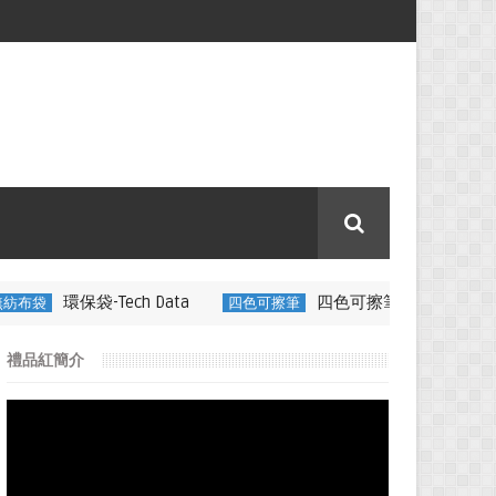
h Data
四色可擦筆-百通電纜
四色可擦筆
350ML 折疊矽
禮品紅簡介