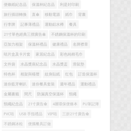
便條紙紀念品
保溫杯紀念品
利是封印刷
旅行插頭轉換
直傘
移動電源
紙巾
背囊
行李牌
記事薄禮品
運動鋁水樽
餐具
21寸單色經典三摺廣告傘
不銹鋼保溫杯的印刷
亞加力相架
保溫杯禮品
健康禮品
名牌襟章
咭片盒及卡片套
家居紀念品
彩色純棉毛巾
文件袋
水晶獎座紀念品
水晶獎盃
滑鼠墊
特色杯
相架與檯暦
紋身貼紙
红包
訂造保溫杯
迷你藍牙喇叭
迷你餐具套裝
週年禮品
運動禮品
金屬書籤
間尺
防漏真空保溫杯
頸繩
頸繩紀念品
21寸廣告傘
4層環保便條本
PU筆記簿
PVC咭
USB 手指禮品
VIP咭
三折21寸廣告傘
不銹鋼冰粒
便攜餐具訂做