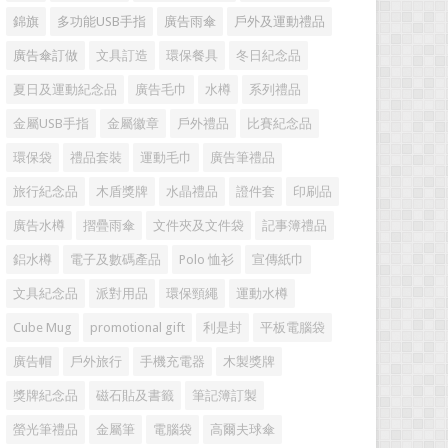
錦旗
多功能USB手指
廣告雨傘
戶外及運動禮品
廣告傘訂做
文具訂造
環保餐具
冬日紀念品
夏日及運動紀念品
廣告毛巾
水樽
系列禮品
金屬USB手指
金屬徽章
戶外禮品
比賽紀念品
環保袋
禮品套裝
運動毛巾
廣告筆禮品
旅行紀念品
木盾獎牌
水晶禮品
證件套
印刷品
廣告水樽
摺疊雨傘
文件夾及文件袋
記事簿禮品
鋁水樽
電子及數碼產品
Polo 恤衫
宣傳紙巾
文具紀念品
派對用品
環保頸繩
運動水樽
Cube Mug
promotional gift
利是封
平板電腦袋
廣告帽
戶外旅行
手機充電器
木製獎牌
獎牌紀念品
磁石貼及書籤
筆記簿訂製
螢光筆禮品
金屬筆
電腦袋
高爾夫球傘