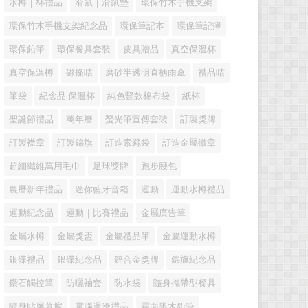
水樽｜杯禮品
滑鼠｜滑鼠墊
環保竹木手機支架
環保竹木手機支架紀念品
環保筆記本
環保筆記簿
環保鉛筆
環保餐具套裝
皮具贈品
真空保溫杯
真空保溫樽
磁條咭
磨砂半透明直柄雨傘
禮品咭
筆袋
紀念品 保溫杯
純色豎款棉布袋
紙杯
聖誕節禮品
萬年曆
螢光筆宣傳套裝
訂製獎牌
訂製襟章
訂製錦旗
訂造索繩袋
訂造金屬徽章
超細纖維萬用毛巾
足球獎牌
跑步腰包
農曆新年禮品
迷你藍牙音箱
運動
運動水樽禮品
運動紀念品
運動｜比賽禮品
金屬廣告筆
金屬水樽
金屬獎盃
金屬禮品筆
金屬運動水樽
銀碟禮品
銀碟紀念品
鋅合金獎牌
錦旗紀念品
鑽石觸控筆
防曬袖套
防水袋
隨身攜帶型餐具
隨身貼屏幕擦
電腦週邊禮品
霧面黑木鉛筆