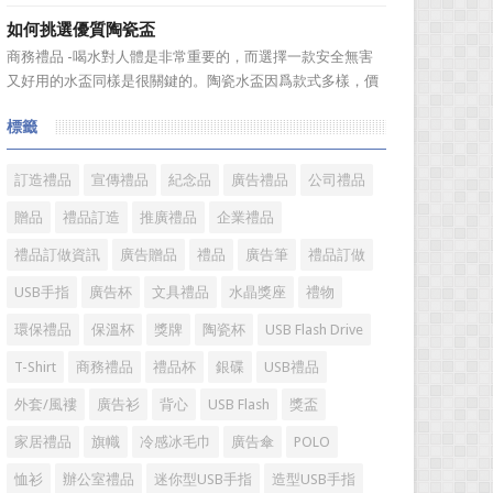
具具備細膩的手感和自然的色澤度，所以深受消費者的青
如何挑選優質陶瓷盃
睞。國際著名皮具品牌有哪些?下麵就一起來了解一下吧!
商務禮品 -喝水對人體是非常重要的，而選擇一款安全無害
國際著名皮具品牌： 1、路易·威登(LV) 創立於
又好用的水盃同樣是很關鍵的。陶瓷水盃因爲款式多樣，價
1...
格實惠等優勢受到消費者歡迎。陶瓷看起來很乾淨，而且很
標籤
有質感。如何挑選優質陶瓷盃?很多人想必都不是很了解。今
天，禮品紅小編給大家分享一些陶瓷盃選購需要注意的問
題。 陶瓷...
訂造禮品
宣傳禮品
紀念品
廣告禮品
公司禮品
贈品
禮品訂造
推廣禮品
企業禮品
禮品訂做資訊
廣告贈品
禮品
廣告筆
禮品訂做
USB手指
廣告杯
文具禮品
水晶獎座
禮物
環保禮品
保溫杯
獎牌
陶瓷杯
USB Flash Drive
T-Shirt
商務禮品
禮品杯
銀碟
USB禮品
外套/風褸
廣告衫
背心
USB Flash
獎盃
家居禮品
旗幟
冷感冰毛巾
廣告傘
POLO
恤衫
辦公室禮品
迷你型USB手指
造型USB手指