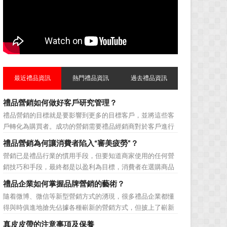
最近禮品資訊
熱門禮品資訊
過去禮品資訊
禮品營銷如何做好客戶研究管理？
禮品營銷的目標就是要影響到更多的目標客戶，並將這些客
戶轉化為購買者。成功的營銷需要禮品經銷商對於客戶進行
相應的分類，了解不同類型客戶的貢獻度，從而有的放矢的
禮品營銷為何讓消費者陷入“審美疲勞”？
制定相應的營銷對策，而這需要對於客戶研究方面更多地投
營銷已是禮品行業的慣用手段，但要知道商家使用的任何營
入，這不僅是銷售環節的事，也需要營銷管理策略的整體支
銷技巧和手段，最終都是以盈利為目標，消費者在選購商品
持。具體來說，有以下...
時最為關注的便是如何利用最低的費用購買到最超值的貨
禮品企業如何掌握品牌營銷的藝術？
品。在禮品公司使用常規的營銷方式的同時，消費者也不免
隨着微博、微信等新型營銷方式的湧現，很多禮品企業都懂
走陷入了“審美疲勞”。 編者總結了最讓消費者對禮品行
得與時俱進地搶先佔據各種嶄新的營銷方式，但披上了嶄新
業營銷產生免疫...
的營銷軀殼，卻沒有掌握營銷的靈魂。要知道，營銷真正的
真皮皮帶的注意事項及保養