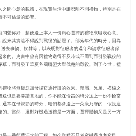
人之間心意的載體，在現實生活中誰都離不開禮物，特別是在
着不可估量的影響。
就問聲你好，趁便送上本人一份精心選擇的禮物來聊表心意。
，說來其實這不得說到戰役的話題了。部落年代的時分，因為
者送去事物、奴隸等，以表明對征服者的遵守和請求征服者保
起來的。史書中曾有因禮物送得不及時或不周到而引發戰役的
茅草，而引發了華夏各國聯盟大舉伐楚的戰役。到了今世，禮
的禮物將無疑愈加發揚它通行證的效果。親屬、兄弟、搭檔之
贈送也是要腳踏實地的，你不能在恰當的時分送上一份不恰當
，通常在母親節的時分，咱們都會送上一朵康乃馨的，假設這
趣的。當然，選對好機遇送禮是一方面，選擇體物又是另一方
也是一番頗費汗水的工程。如今送禮不只考究機遇也考究目