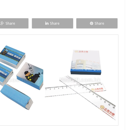
Share
Share
Share