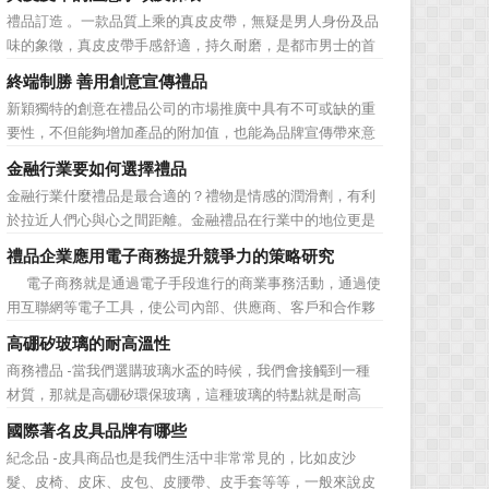
價值不是將品牌鋪設到消費者眼前，而是將品牌印到消費者
禮品訂造 。一款品質上乘的真皮皮帶，無疑是男人身份及品
心裡 與消費者的心理距離的拉近，並不是一朝一夕的事
味的象徵，真皮皮帶手感舒適，持久耐磨，是都市男士的首
情，需要做好持...
選。當你還在髮愁老爸生日禮物送什麼的時候，一款真皮皮
終端制勝 善用創意宣傳禮品
帶就是非常不錯的選擇。但是真皮皮帶如果疏於保養，也會
新穎獨特的創意在禮品公司的市場推廣中具有不可或缺的重
黯然失色，出現裂痕和破損的痕跡，今天小編就爲大家分享
要性，不但能夠增加產品的附加值，也能為品牌宣傳帶來意
真皮皮帶的注意事項...
想不到的促進作用。禮品公司如果能夠巧妙運用這些獨具創
金融行業要如何選擇禮品
意的宣傳禮品來提升宣傳技巧，在終端推廣中將更具競爭
金融行業什麼禮品是最合適的？禮物是情感的潤滑劑，有利
力。 打火機、煙灰缸、鑰匙鏈、毛巾……當今市場上的
於拉近人們心與心之間距離。金融禮品在行業中的地位更是
宣傳品幾乎是司空...
不容忽視，因為禮品即是企業形象的象徵，又是企業地位的
禮品企業應用電子商務提升競爭力的策略研究
彰顯，同時對收禮人來說，一份禮物的永恆意義是語言難以
電子商務就是通過電子手段進行的商業事務活動，通過使
企及的。難怪有人曾說：再省也不能省禮物，再窮也不能窮
用互聯網等電子工具，使公司內部、供應商、客戶和合作夥
送禮。但是，禮品選擇...
伴之間，利用電子業務共享信息，實現企業間業務流程的電
高硼矽玻璃的耐高溫性
子化，配合企業內部的電子化生產管理系統，提高企業的生
商務禮品 -當我們選購玻璃水盃的時候，我們會接觸到一種
產、庫存、流通和資金等各個環節的效率。它具有結構性、
材質，那就是高硼矽環保玻璃，這種玻璃的特點就是耐高
動態性、社...
溫，那麼這個耐高溫的溫度限製和準確的含義是什麼呢?禮品
國際著名皮具品牌有哪些
紅的小編給大家總結如下。 耐熱玻璃【Heat-resistant
紀念品 -皮具商品也是我們生活中非常常見的，比如皮沙
glass】是指含有耐熱性強的硼酸﹑矽酸成分,能夠...
髮、皮椅、皮床、皮包、皮腰帶、皮手套等等，一般來說皮