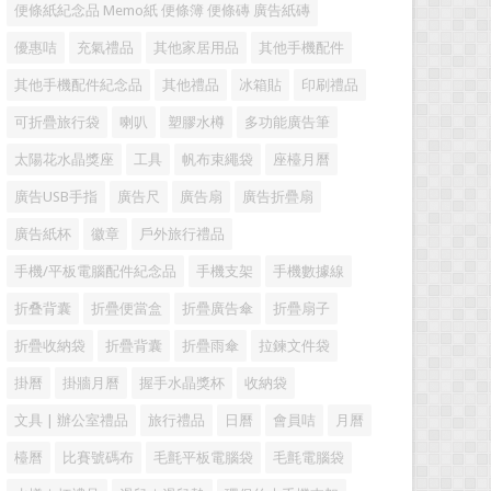
便條紙紀念品 Memo紙 便條簿 便條磚 廣告紙磚
優惠咭
充氣禮品
其他家居用品
其他手機配件
其他手機配件紀念品
其他禮品
冰箱貼
印刷禮品
可折疊旅行袋
喇叭
塑膠水樽
多功能廣告筆
太陽花水晶獎座
工具
帆布束繩袋
座檯月曆
廣告USB手指
廣告尺
廣告扇
廣告折疊扇
廣告紙杯
徽章
戶外旅行禮品
手機/平板電腦配件紀念品
手機支架
手機數據線
折叠背囊
折疊便當盒
折疊廣告傘
折疊扇子
折疊收納袋
折疊背囊
折疊雨傘
拉鍊文件袋
掛曆
掛牆月曆
握手水晶獎杯
收納袋
文具 | 辦公室禮品
旅行禮品
日曆
會員咭
月曆
檯曆
比賽號碼布
毛氈平板電腦袋
毛氈電腦袋