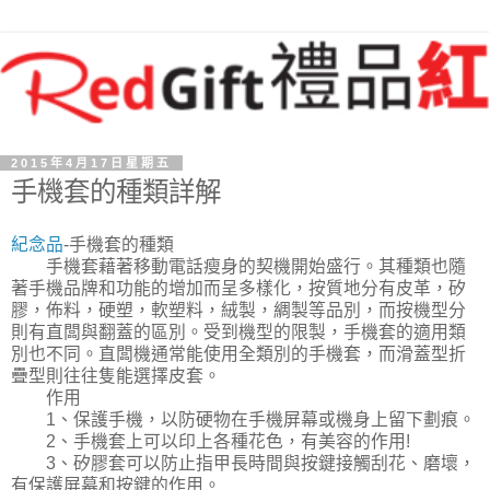
2015年4月17日星期五
手機套的種類詳解
紀念品
-手機套的種類
手機套藉著移動電話瘦身的契機開始盛行。其種類也隨
著手機品牌和功能的增加而呈多樣化，按質地分有皮革，矽
膠，佈料，硬塑，軟塑料，絨製，綢製等品別，而按機型分
則有直闆與翻蓋的區別。受到機型的限製，手機套的適用類
別也不同。直闆機通常能使用全類別的手機套，而滑蓋型折
疊型則往往隻能選擇皮套。
作用
1、保護手機，以防硬物在手機屏幕或機身上留下劃痕。
2、手機套上可以印上各種花色，有美容的作用!
3、矽膠套可以防止指甲長時間與按鍵接觸刮花、磨壞，
有保護屏幕和按鍵的作用。