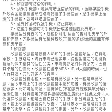
4、矽膠套有防滑的作用。
5、蘋果手機套，還具有增強信號的作用，因爲某些手機
外殼與金屬接觸後形成磁場乾擾了手機信號，給手機穿上絕
緣的手機套，就可以增強信號了。
6、意外掉落時保護手機，防止摔壞。
7、造型手機套可將手機裝扮成各種個性化外形。
按機型分有直闆的，哪種都能用;翻蓋的隻能用皮革的外
套和佈袋，少數機型有硬塑料包殼(三星的多)滑蓋的隻能有佈
袋和皮革套。
1.矽膠套
矽膠套矽膠套是最爲人熟知的手機保護套類型。它質地
柔軟、手感略滑，流行市場已經多年。從粗製濫造的地攤貨
髮展到做工精良的個性品牌，市場份額始終保持領先。因爲
其卓越的性價比，矽膠套在後來MP3、iPod火爆的時候，也
大行其道，受到許多人的青睞。
矽膠套分爲兩種，一種是有機矽膠，另一種是無機矽
膠。至今市場上的手機矽膠套基本屬於前者。有機矽膠的優
點很多，比如可耐高溫、擅抗侯性(不怕紫外線或臭氧分解)、
絕緣性佳、材質穩定(不會與動物體髮生變化)。除此之外，人
們選擇矽膠套，也是因爲它良好的手感：部分鍵盤生硬的手
機，套上矽膠套後會得到改善。而且能吸收一些磕碰對手機
帶來的衝擊，從而減輕對手機的損害。另外，矽膠套的防水