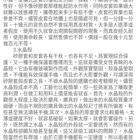
性好，但不像矽膠套那樣能起防水作用，同時皮套如果過大
就難以放進褲兜，攜帶起來多少有些不便。皮套的質量也是
參差不齊。儘管皮套在地攤上也是隨處可見，但一分錢一分
貨，十幾元的貨色自然不會採用真皮材質，大多是人造革或
者假皮，使用不久就會出現開裂開膠的現象。而真皮經久耐
用，使用壽命較長，當然售價也不菲，價錢一般在幾十元至
幾百元不等。
3.水晶殼
矽膠套和皮套各有千秋，也各有不足，爲實現綜合保
護，又一種手機保護套應運而生。這就是備受女性青睞的水
晶殼。它由有機玻璃製作而成，外觀厚實堅固，殼身晶瑩剔
透。不僅能有效保護手機，而且也不大影響外觀，可謂深得
矽膠套與皮套之長。不過水晶殼的選購也較考驗眼光。儘管
水晶殼成本不高，工藝也比較簡單，但一些商家爲了賺取更
高利潤，在做工和用料上還是能省就省。首先，水晶殼的外
觀很大程度上取決於磨具，磨具好，做出來的水晶殼質量才
過硬。而由不規則的磨具做出的水晶殼尺寸將有所偏差，有
些甚至無法填裝手機;其次，水晶殼的厚度要求比較嚴格。太
薄或硬度不好，就容易破裂。如果太厚，就會影響操作。另
外，既然謂之水晶，水晶殼的外殼就一定要透亮，然而有的
水晶殼卻顯灰暗甚至髮黃，這又是偷工減料的問題了。水晶
殼當然也有弊端，由於它跟手機都有一定硬度，所以兩者就