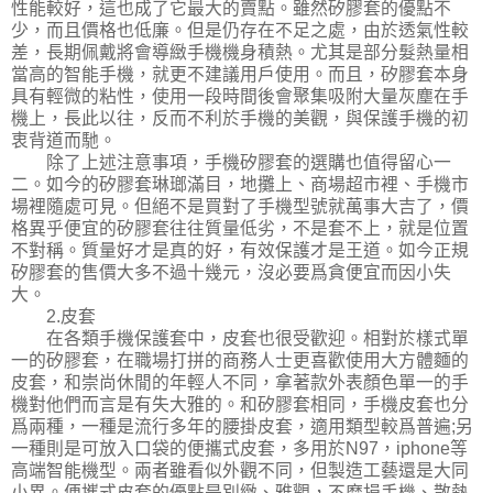
性能較好，這也成了它最大的賣點。雖然矽膠套的優點不
少，而且價格也低廉。但是仍存在不足之處，由於透氣性較
差，長期佩戴將會導緻手機機身積熱。尤其是部分髮熱量相
當高的智能手機，就更不建議用戶使用。而且，矽膠套本身
具有輕微的粘性，使用一段時間後會聚集吸附大量灰塵在手
機上，長此以往，反而不利於手機的美觀，與保護手機的初
衷背道而馳。
除了上述注意事項，手機矽膠套的選購也值得留心一
二。如今的矽膠套琳瑯滿目，地攤上、商場超市裡、手機市
場裡隨處可見。但絕不是買對了手機型號就萬事大吉了，價
格異乎便宜的矽膠套往往質量低劣，不是套不上，就是位置
不對稱。質量好才是真的好，有效保護才是王道。如今正規
矽膠套的售價大多不過十幾元，沒必要爲貪便宜而因小失
大。
2.皮套
在各類手機保護套中，皮套也很受歡迎。相對於樣式單
一的矽膠套，在職場打拼的商務人士更喜歡使用大方體麵的
皮套，和崇尚休閒的年輕人不同，拿著款外表顏色單一的手
機對他們而言是有失大雅的。和矽膠套相同，手機皮套也分
爲兩種，一種是流行多年的腰掛皮套，適用類型較爲普遍;另
一種則是可放入口袋的便攜式皮套，多用於N97，iphone等
高端智能機型。兩者雖看似外觀不同，但製造工藝還是大同
小異。便攜式皮套的優點是別緻、雅觀，不磨損手機、散熱