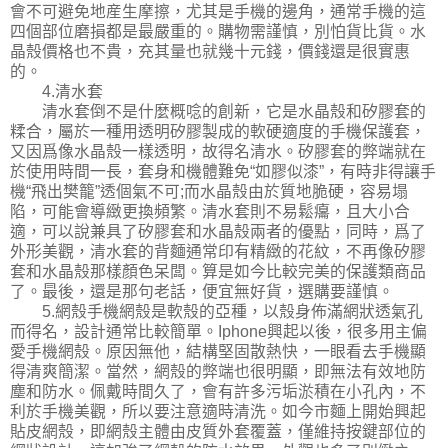
會不可避免地産生摩擦，尤其是手機的邊角，通常手機的這
四個部位磨損都是最嚴重的。購物需謹慎，別怕貨比貨。水
晶殼價格也不貴，充其量也就幾十元錢，價錢還是很實惠
的。
4.清水套
清水套倒不是什麼概唸的創新，它是水晶殼和矽膠套的
糅合，屬於一種用透明矽膠製成的軟硬適度的手機保護套，
又因爲像水晶殼一樣透明，故得名清水。矽膠套的弊端就在
於使用時間一長，套身和機體難免“如膠似漆”，有時非得讓手
機“飛出樊籠”透個氣不可;而水晶殼由於質地脆硬，容易塌
陷，可能會導緻更換頻繁。清水套則不易鬆癟，且大小合
適，可以說兼具了矽膠套和水晶殼兩者的優點，同時，爲了
外形美觀，清水套的背麵通常印有精緻的花紋，不再像矽膠
套和水晶殼那樣顏色呆闆。算是如今比較完美的保護類商品
了。最後，還是那句老話，便宜無好貨，選購要謹慎。
5.網殼手機網殼是軟殼的亞種，以殼身佈滿網狀透氣孔
而得名，設計通常比較簡單。Iphone興起以後，很多用主偏
愛手機網殼。原因無他，結構堅固散熱快，一眼看去手機顯
得清爽簡潔。當然，網殼的弊端也很明顯，即無法有效地防
塵和防水。佩戴時間久了，會有許多污垢淤積在小孔內，不
利於手機美觀，所以要注意適時清洗。如今市麵上開始興起
貼皮網殼，即網殼主體由皮質外套覆蓋，僅維持按鍵部位的