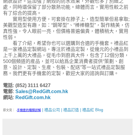
網狀設計。這加強了網殼的防水效果，外觀也多了別緻之
處，同時還保留了部分散熱功能。總體而言，實用性較之前
有了綜合的提高。
實用型使用方便，可套掛在脖子上，造型簡單但易拿取;
美觀型造型有趣，如：“鋼琴型”、“棒棒糖型”，製作精美，仿
真性強，令人眼前一亮，但價格普遍偏貴，體積稍大，實用
性弱。
看了介紹，希望你也可以選購到合適的手機套。禮品紅
是一家禮品定製網站，專注於禮品定製，從幾元的小禮品到
上千上萬的大禮品，從毛巾到廚具大件，包含了12個分類，
500個頻道的産品，並可以給爲企業消費者提供“策劃、創
意、設計、定製、生産、包裝、配送”等一站式禮品定製服
務。我們更有手機套的定製，歡迎大家的諮詢與訂購。
電話: (852) 3111 6427
電郵:
Sales@RedGift.com.hk
網站:
RedGift.com.hk
| 禮品公司 | 禮品訂造 | 禮品紅 Blog
原文見：
-
手機套的種類詳解