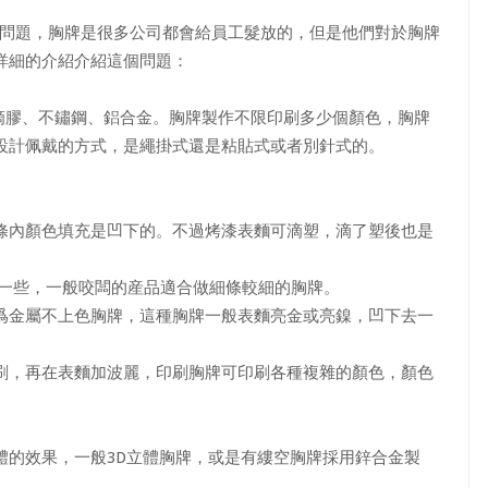
個問題，胸牌是很多公司都會給員工髮放的，但是他們對於胸牌
詳細的介紹介紹這個問題：
膠、不鏽鋼、鋁合金。胸牌製作不限印刷多少個顏色，胸牌
設計佩戴的方式，是繩掛式還是粘貼式或者別針式的。
內顏色填充是凹下的。不過烤漆表麵可滴塑，滴了塑後也是
一些，一般咬闆的産品適合做細條較細的胸牌。
金屬不上色胸牌，這種胸牌一般表麵亮金或亮鎳，凹下去一
，再在表麵加波麗，印刷胸牌可印刷各種複雜的顏色，顏色
的效果，一般3D立體胸牌，或是有縷空胸牌採用鋅合金製