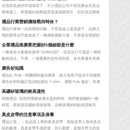
價值不是將品牌鋪設到消費者眼前，而是將品牌印到消費者
在當前低迷的市場環境下，不少禮品公司不惜花重金在其品
心裡 與消費者的心理距離的拉近，並不是一朝一夕的事
牌推廣上，希望藉此能夠讓其迅速脫穎而出，但在其品牌推
情，需要做好持...
廣的營銷管理思路上，也有許多禮品企業走入了幾大誤區而
禮品行業營銷價格戰何時休？
無法自拔，這其中，最為常見的誤區有： 誤區一：不清
禮品行業每一次的營銷活動，不管是線上還是線下，品牌之
楚品牌到底在表達什麼 很多禮品企業在推廣品牌之前，
間的競爭似乎都成為了一種價格廝殺大會，不管是在營銷的
不知道到...
主題推廣之中、產品的介紹之中還是旗艦店的推廣之中，“年
企業禮品推廣要把握好6個細節是什麼
度最低”、“全網最低”等字眼標牌出處皆是。禮品公司都將消
一般來說大家都在講求“20/80法則”，但這也只不過是一個形
費者的目光鎖定在了價格之上。禮品行業的營銷價格戰究竟
象的說法。不過，一個重要的定性原則是，首先要優先考慮
何時可以休止？...
縣級渠道成員，而後再兼顧地市級經銷商，最好是把二者的
廣告衫知識
積極性都調動起來。在這些禮品發放的過程中，在時間和時
禮品紅 作為一間團體制服供應商，致力為客戶提供不同種類
機交錯上也要給與較多地考慮。從目前潤滑油產品推廣的常
廣告衫和制服訂造(例如廣告 T-shirt， 運動 Polo 恤衫，宣傳
見形式來看，...
背心，風褸外套禮品，訂造球衣等)，從公司員工制服，到不
高硼矽玻璃的耐高溫性
同宣傳活動用的制服。禮品紅都可以為客戶度身...
商務禮品 -當我們選購玻璃水盃的時候，我們會接觸到一種
材質，那就是高硼矽環保玻璃，這種玻璃的特點就是耐高
溫，那麼這個耐高溫的溫度限製和準確的含義是什麼呢?禮品
真皮皮帶的注意事項及保養
紅的小編給大家總結如下。 耐熱玻璃【Heat-resistant
禮品訂造 。一款品質上乘的真皮皮帶，無疑是男人身份及品
glass】是指含有耐熱性強的硼酸﹑矽酸成分,能夠...
味的象徵，真皮皮帶手感舒適，持久耐磨，是都市男士的首