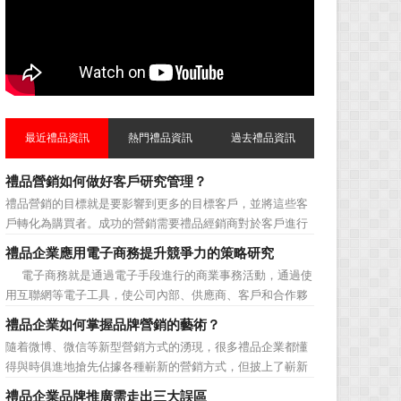
最近禮品資訊
熱門禮品資訊
過去禮品資訊
禮品營銷如何做好客戶研究管理？
禮品營銷的目標就是要影響到更多的目標客戶，並將這些客
戶轉化為購買者。成功的營銷需要禮品經銷商對於客戶進行
相應的分類，了解不同類型客戶的貢獻度，從而有的放矢的
禮品企業應用電子商務提升競爭力的策略研究
制定相應的營銷對策，而這需要對於客戶研究方面更多地投
電子商務就是通過電子手段進行的商業事務活動，通過使
入，這不僅是銷售環節的事，也需要營銷管理策略的整體支
用互聯網等電子工具，使公司內部、供應商、客戶和合作夥
持。具體來說，有以下...
伴之間，利用電子業務共享信息，實現企業間業務流程的電
禮品企業如何掌握品牌營銷的藝術？
子化，配合企業內部的電子化生產管理系統，提高企業的生
隨着微博、微信等新型營銷方式的湧現，很多禮品企業都懂
產、庫存、流通和資金等各個環節的效率。它具有結構性、
得與時俱進地搶先佔據各種嶄新的營銷方式，但披上了嶄新
動態性、社...
的營銷軀殼，卻沒有掌握營銷的靈魂。要知道，營銷真正的
禮品企業品牌推廣需走出三大誤區