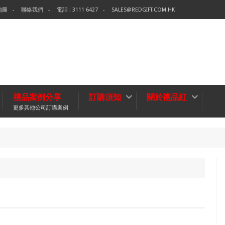
地圖
聯絡我們
電話 : 3111 6427
SALES@REDGIFT.COM.HK
禮品案例分享
訂購須知
關於禮品紅
更多其他公司訂購案例
環保
無紡布袋