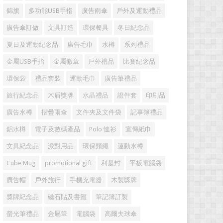
錦旗
多功能USB手指
廣告雨傘
戶外及運動禮品
廣告傘訂做
文具訂造
環保餐具
冬日紀念品
夏日及運動紀念品
廣告毛巾
水樽
系列禮品
金屬USB手指
金屬徽章
戶外禮品
比賽紀念品
環保袋
禮品套裝
運動毛巾
廣告筆禮品
旅行紀念品
木盾獎牌
水晶禮品
證件套
印刷品
廣告水樽
摺疊雨傘
文件夾及文件袋
記事簿禮品
鋁水樽
電子及數碼產品
Polo 恤衫
宣傳紙巾
文具紀念品
派對用品
環保頸繩
運動水樽
Cube Mug
promotional gift
利是封
平板電腦袋
廣告帽
戶外旅行
手機充電器
木製獎牌
獎牌紀念品
磁石貼及書籤
筆記簿訂製
螢光筆禮品
金屬筆
電腦袋
高爾夫球傘