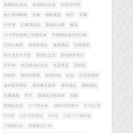
便條紙紀念品
保溫杯紀念品
利是封印刷
旅行插頭轉換
直傘
移動電源
紙巾
背囊
行李牌
記事薄禮品
運動鋁水樽
餐具
21寸單色經典三摺廣告傘
不銹鋼保溫杯的印刷
亞加力相架
保溫杯禮品
健康禮品
名牌襟章
咭片盒及卡片套
家居紀念品
彩色純棉毛巾
文件袋
水晶獎座紀念品
水晶獎盃
滑鼠墊
特色杯
相架與檯暦
紋身貼紙
红包
訂造保溫杯
迷你藍牙喇叭
迷你餐具套裝
週年禮品
運動禮品
金屬書籤
間尺
防漏真空保溫杯
頸繩
頸繩紀念品
21寸廣告傘
4層環保便條本
PU筆記簿
PVC咭
USB 手指禮品
VIP咭
三折21寸廣告傘
不銹鋼冰粒
便攜餐具訂做