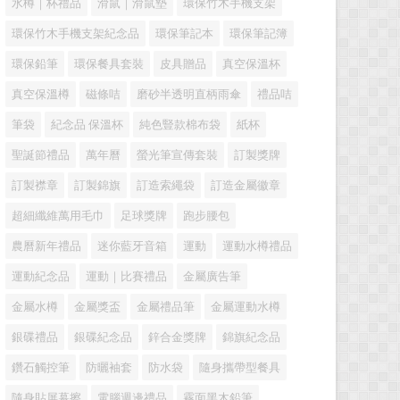
水樽｜杯禮品
滑鼠｜滑鼠墊
環保竹木手機支架
環保竹木手機支架紀念品
環保筆記本
環保筆記簿
環保鉛筆
環保餐具套裝
皮具贈品
真空保溫杯
真空保溫樽
磁條咭
磨砂半透明直柄雨傘
禮品咭
筆袋
紀念品 保溫杯
純色豎款棉布袋
紙杯
聖誕節禮品
萬年曆
螢光筆宣傳套裝
訂製獎牌
訂製襟章
訂製錦旗
訂造索繩袋
訂造金屬徽章
超細纖維萬用毛巾
足球獎牌
跑步腰包
農曆新年禮品
迷你藍牙音箱
運動
運動水樽禮品
運動紀念品
運動｜比賽禮品
金屬廣告筆
金屬水樽
金屬獎盃
金屬禮品筆
金屬運動水樽
銀碟禮品
銀碟紀念品
鋅合金獎牌
錦旗紀念品
鑽石觸控筆
防曬袖套
防水袋
隨身攜帶型餐具
隨身貼屏幕擦
電腦週邊禮品
霧面黑木鉛筆