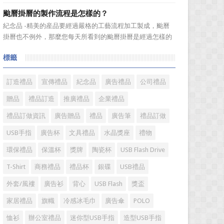
選。當你還在髮愁老爸生日禮物送什麼的時候，一款真皮皮
颱曆掛曆的製作流程是怎樣的？
帶就是非常不錯的選擇。但是真皮皮帶如果疏於保養，也會
紀念品 -精美的産品要經過嚴格的工藝流程加工製成，颱曆
黯然失色，出現裂痕和破損的痕跡，今天小編就爲大家分享
掛曆也不例外，那麼您每天所看到的颱曆掛曆是經過怎樣的
真皮皮帶的注意事項...
加工流程製作出來的呢?今天小編就來爲您介紹一下。
標籤
颱曆掛曆製作流程 1、專版颱曆掛曆是相對於通用內容
的颱曆掛曆而言，根據您的要求進行單獨的設計、製作、印
刷。內容...
訂造禮品
宣傳禮品
紀念品
廣告禮品
公司禮品
贈品
禮品訂造
推廣禮品
企業禮品
禮品訂做資訊
廣告贈品
禮品
廣告筆
禮品訂做
USB手指
廣告杯
文具禮品
水晶獎座
禮物
環保禮品
保溫杯
獎牌
陶瓷杯
USB Flash Drive
T-Shirt
商務禮品
禮品杯
銀碟
USB禮品
外套/風褸
廣告衫
背心
USB Flash
獎盃
家居禮品
旗幟
冷感冰毛巾
廣告傘
POLO
恤衫
辦公室禮品
迷你型USB手指
造型USB手指