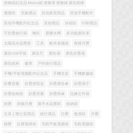
便條紙紀念品 Memo紙 便條簿 便條磚 廣告紙磚
優惠咭
充氣禮品
其他家居用品
其他手機配件
其他手機配件紀念品
其他禮品
冰箱貼
印刷禮品
可折疊旅行袋
喇叭
塑膠水樽
多功能廣告筆
太陽花水晶獎座
工具
帆布束繩袋
座檯月曆
廣告USB手指
廣告尺
廣告扇
廣告折疊扇
廣告紙杯
徽章
戶外旅行禮品
手機/平板電腦配件紀念品
手機支架
手機數據線
折叠背囊
折疊便當盒
折疊廣告傘
折疊扇子
折疊收納袋
折疊背囊
折疊雨傘
拉鍊文件袋
掛曆
掛牆月曆
握手水晶獎杯
收納袋
文具 | 辦公室禮品
旅行禮品
日曆
會員咭
月曆
檯曆
比賽號碼布
毛氈平板電腦袋
毛氈電腦袋