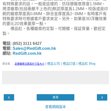
有特殊要求的話，一般是這樣的：仿琺瑯徽章厚度1.5MM，
烤漆徽章(包括衝壓不上色的)默認厚度爲1.2MM，咬版或是印
刷的徽章厚度爲0.8MM，鋅合金厚度爲2~3MM。有時客戶有
特殊要求時可根據客戶要求來定。另外，如果是3D浮雕效果
的要比2D效果要厚一點。
禮品紅，各種徽章的定製，可開模，保証質量，歡迎定
製。
電話: (852) 3111 6427
電郵:
Sales@RedGift.com.hk
網站:
RedGift.com.hk
| 禮品公司 | 禮品訂造 | 禮品紅 Blog
原文見：
-
定做徽章注意其尺寸及大小
‹
›
首頁
查看網絡版本